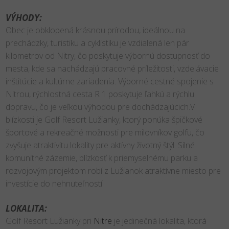
VÝHODY:
Obec je obklopená krásnou prírodou, ideálnou na
prechádzky, turistiku a cyklistiku je vzdialená len pár
kilometrov od Nitry, čo poskytuje výbornú dostupnosť do
mesta, kde sa nachádzajú pracovné príležitosti, vzdelávacie
inštitúcie a kultúrne zariadenia. Výborné cestné spojenie s
Nitrou, rýchlostná cesta R 1 poskytuje ľahkú a rýchlu
dopravu, čo je veľkou výhodou pre dochádzajúcich.V
blízkosti je Golf Resort Lužianky, ktorý ponúka špičkové
športové a rekreačné možnosti pre milovníkov golfu, čo
zvyšuje atraktivitu lokality pre aktívny životný štýl. Silné
komunitné zázemie, blízkosť k priemyselnému parku a
rozvojovým projektom robí z Lužianok atraktívne miesto pre
investície do nehnuteľností.
LOKALITA:
Golf Resort Lužianky pri
Nitre
je jedinečná lokalita, ktorá