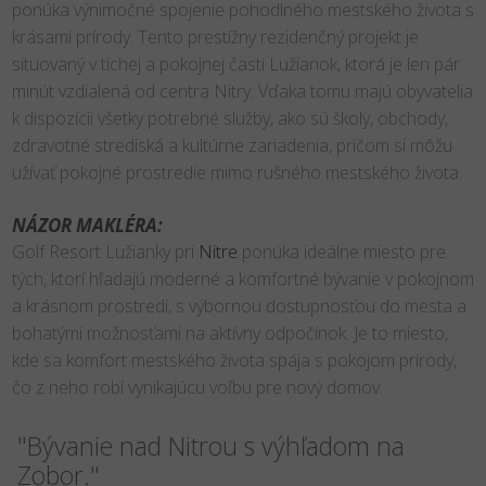
ponúka výnimočné spojenie pohodlného mestského života s
krásami prírody. Tento prestížny rezidenčný projekt je
situovaný v tichej a pokojnej časti Lužianok, ktorá je len pár
minút vzdialená od centra Nitry. Vďaka tomu majú obyvatelia
k dispozícii všetky potrebné služby, ako sú školy, obchody,
zdravotné strediská a kultúrne zariadenia, pričom si môžu
užívať pokojné prostredie mimo rušného mestského života.
NÁZOR MAKLÉRA:
Golf Resort Lužianky pri
Nitre
ponúka ideálne miesto pre
tých, ktorí hľadajú moderné a komfortné bývanie v pokojnom
a krásnom prostredí, s výbornou dostupnosťou do mesta a
bohatými možnosťami na aktívny odpočinok. Je to miesto,
kde sa komfort mestského života spája s pokojom prírody,
čo z neho robí vynikajúcu voľbu pre nový domov.
"Bývanie nad Nitrou s výhľadom na
Zobor."