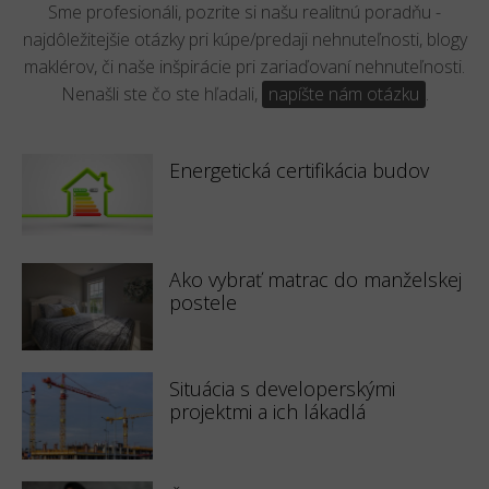
Sme profesionáli, pozrite si našu realitnú poradňu -
najdôležitejšie otázky pri kúpe/predaji nehnuteľnosti, blogy
maklérov, či naše inšpirácie pri zariaďovaní nehnuteľnosti.
Nenašli ste čo ste hľadali,
napíšte nám otázku
.
Energetická certifikácia budov
Ako vybrať matrac do manželskej
postele
Situácia s developerskými
projektmi a ich lákadlá