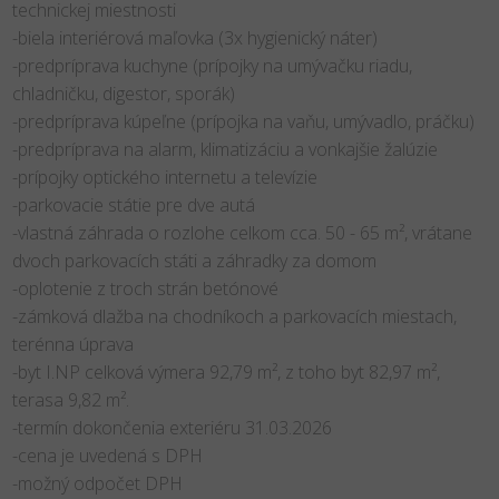
technickej miestnosti
-biela interiérová maľovka (3x hygienický náter)
-predpríprava kuchyne (prípojky na umývačku riadu,
chladničku, digestor, sporák)
-predpríprava kúpeľne (prípojka na vaňu, umývadlo, práčku)
-predpríprava na alarm, klimatizáciu a vonkajšie žalúzie
-prípojky optického internetu a televízie
-parkovacie státie pre dve autá
-vlastná záhrada o rozlohe celkom cca. 50 - 65 m², vrátane
dvoch parkovacích státi a záhradky za domom
-oplotenie z troch strán betónové
-zámková dlažba na chodníkoch a parkovacích miestach,
terénna úprava
-byt I.NP celková výmera 92,79 m², z toho byt 82,97 m²,
terasa 9,82 m².
-termín dokončenia exteriéru 31.03.2026
-cena je uvedená s DPH
-možný odpočet DPH