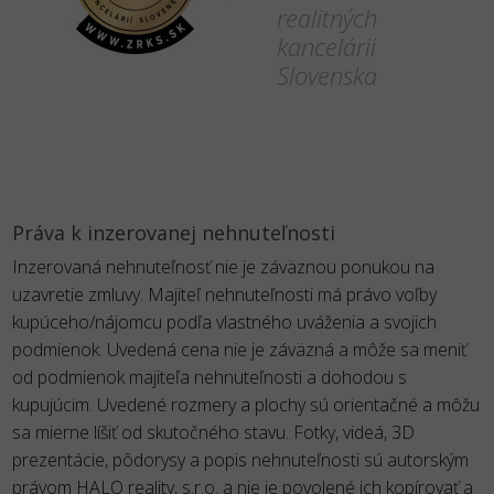
realitných
kancelárii
Slovenska
Práva k inzerovanej nehnuteľnosti
Inzerovaná nehnuteľnosť nie je záväznou ponukou na
uzavretie zmluvy. Majiteľ nehnuteľnosti má právo voľby
kupúceho/nájomcu podľa vlastného uváženia a svojich
podmienok. Uvedená cena nie je záväzná a môže sa meniť
od podmienok majiteľa nehnuteľnosti a dohodou s
kupujúcim. Uvedené rozmery a plochy sú orientačné a môžu
sa mierne líšiť od skutočného stavu. Fotky, videá, 3D
prezentácie, pôdorysy a popis nehnuteľnosti sú autorským
právom HALO reality, s.r.o. a nie je povolené ich kopírovať a