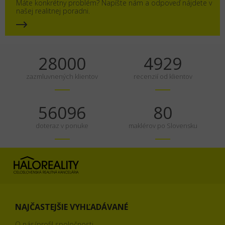
Máte konkrétny problém? Napíšte nám a odpoveď nájdete v
našej realitnej poradni.
35000
6161
zazmluvnených klientov
recenzií od klientov
70120
100
doteraz v ponuke
maklérov po Slovensku
NAJČASTEJŠIE VYHĽADÁVANÉ
O nás/profil spoločnosti