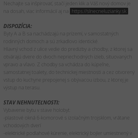
Nechajte sa inšpirovať, stačí jeden klik a Váš nový domov je
na dosah, viac informácií aj na
https://slnecneluzianky.sk
DISPOZÍCIA:
Byty A a B sa nachádzajú na prízemí, v samostatných
rodinných domoch a sú zrkadlovo identické.
Hlavný vchod z ulice vedie do predizby a chodby, z ktorej sa
otvárajú dvere do dvoch nepriechodných izieb, situovaných
vpravo a vľavo. Z chodby sa vchádza do kúpeľne,
samostatnej toalety, do technickej miestnosti a cez otvorený
vstup do kuchyne prepojenej s obývacou izbou, z ktorej je
výstup na terasu.
STAV NEHNUTEĽNOSTI:
Vybavenie bytu v stave holobyt:
-plastové okná 6-komorové s izolačným trojsklom, vrátane
vchodových dverí
-elektrické podlahové kúrenie, elektrický bojler umiestnený v