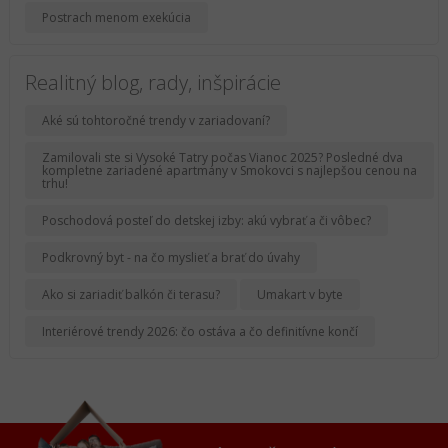
Postrach menom exekúcia
Realitný blog, rady, inšpirácie
Aké sú tohtoročné trendy v zariadovaní?
Zamilovali ste si Vysoké Tatry počas Vianoc 2025? Posledné dva
kompletne zariadené apartmány v Smokovci s najlepšou cenou na
trhu!
Poschodová posteľ do detskej izby: akú vybrať a či vôbec?
Podkrovný byt - na čo myslieť a brať do úvahy
Ako si zariadiť balkón či terasu?
Umakart v byte
Interiérové trendy 2026: čo ostáva a čo definitívne končí