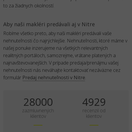
to za žiadnych okolností.
Aby naši makléri predávali aj v Nitre
Robíme všetko preto, aby naši makléri predávali vaše
nehnuteľnosti čo najrýchlejšie. Nehnuteľnosti, ktoré máme v
našej ponuke inzerujeme na všetkých relevantných
realitných portáloch, samozrejme, vrátane platených a
najnavštevovanejších. V prípade predaja/prenájmu vašej
nehnuteľnosti nás neváhajte kontaktovať nezáväzne cez
formulár
Predaj nehnuteľnosti v Nitre
.
35000
6161
zazmluvnených
recenzií od
klientov
klientov