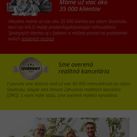
Máme už viac ako
35 000 klientov
Aktuálne máme už viac ako 35 000 klientov po celom Slovensku,
ktorí cez HALO reality predali/kúpili/prenajali nehnuteľnosť.
Spokojných klientov aj s fotkami si môžete pozrieť na podstránke
našich
realitných recenzií
.
Sme overená
realitná kancelária
V ponuke sme doteraz mali už viac 60 000 nehnuteľností po celom
Slovensku, navyše sme členom Združenia realitných kancelárii
(ZRKS). S nami máte istotu, sme overená realitná kancelária.