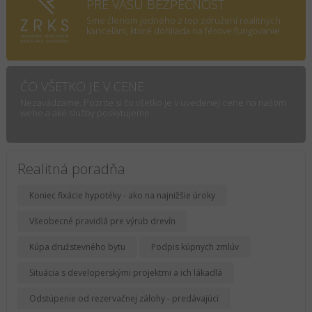
PRE VAŠU BEZPEČNOSŤ
Sme členom jedného z top združení realitných
kancelárii, ktoré dohliada na férove fungovanie.
ČO VŠETKO JE V CENE
Nezavádzame. Pozrite si čo všetko je v uvedenej cene na našom
webe a aké služby poskytujeme.
Realitná poradňa
Koniec fixácie hypotéky - ako na najnižšie úroky
Všeobecné pravidlá pre výrub drevín
Kúpa družstevného bytu
Podpis kúpnych zmlúv
Situácia s developerskými projektmi a ich lákadlá
Odstúpenie od rezervačnej zálohy - predávajúci