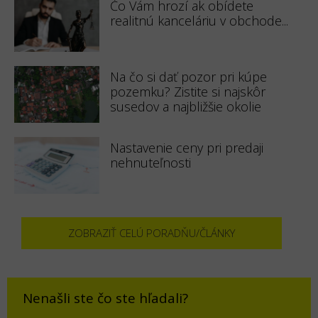
Čo Vám hrozí ak obídete
realitnú kanceláriu v obchode...
Na čo si dať pozor pri kúpe
pozemku? Zistite si najskôr
susedov a najbližšie okolie
Nastavenie ceny pri predaji
nehnuteľnosti
ZOBRAZIŤ CELÚ PORADŇU/ČLÁNKY
Nenašli ste čo ste hľadali?