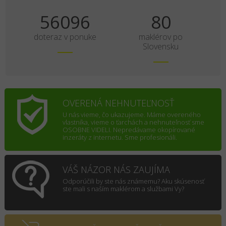
70120
100
doteraz v ponuke
maklérov po
Slovensku
OVERENÁ NEHNUTEĽNOSŤ
U nás vieme, čo ukazujeme. Máme overeného
vlastníka, vieme o ťarchách a nehnuteľnosť sme
OSOBNE VIDELI. Nepredávame okopírované
inzeráty z internetu. Sme profesionáli.
VÁŠ NÁZOR NÁS ZAUJÍMA
Odporúčili by ste nás známemu? Aku skúsenosť
ste mali s naším maklérom a službami Vy?