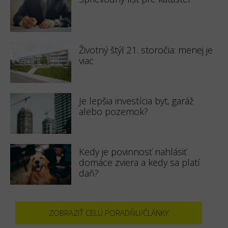
Životný štýl 21. storočia: menej je
viac
Je lepšia investícia byt, garáž
alebo pozemok?
Kedy je povinnosť nahlásiť
domáce zviera a kedy sa platí
daň?
ZOBRAZIŤ CELÚ PORADŇU/ČLÁNKY