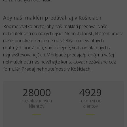
Aby naši makléri predávali aj v Košiciach
Robíme všetko preto, aby naši makléri predávali vaše
nehnuteľnosti čo najrýchlejšie. Nehnuteľnosti, ktoré máme v
našej ponuke inzerujeme na všetkých relevantných
realitných portáloch, samozrejme, vrátane platených a
najnavštevovanejších. V prípade predaja/prenájmu vašej
nehnuteľnosti nás neváhajte kontaktovať nezáväzne cez
formulár
Predaj nehnuteľnosti v Košiciach
.
35000
6161
zazmluvnených
recenzií od
klientov
klientov