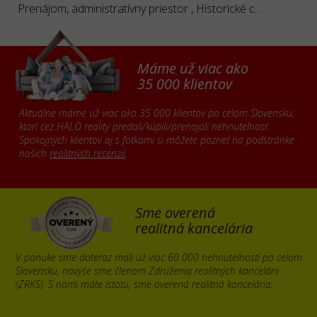
Prenájom, administratívny priestor , Historické centrum
Máme už viac ako
35 000 klientov
Aktuálne máme už viac ako 35 000 klientov po celom Slovensku,
ktorí cez HALO reality predali/kúpili/prenajali nehnuteľnosť.
Spokojných klientov aj s fotkami si môžete pozrieť na podstránke
našich
realitných recenzií
.
Sme overená
realitná kancelária
V ponuke sme doteraz mali už viac 60 000 nehnuteľností po celom
Slovensku, navyše sme členom Združenia realitných kancelárii
(ZRKS). S nami máte istotu, sme overená realitná kancelária.