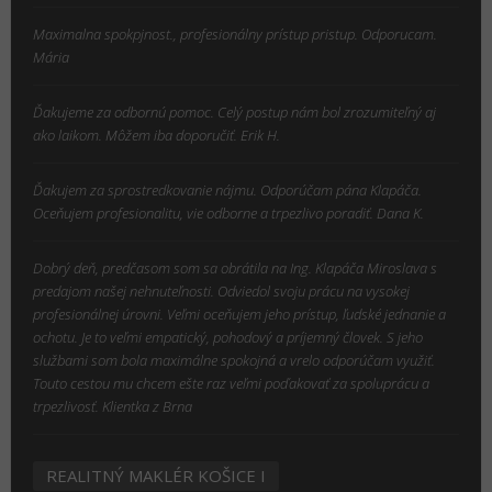
Maximalna spokpjnost., profesionálny prístup pristup. Odporucam.
Mária
Ďakujeme za odbornú pomoc. Celý postup nám bol zrozumiteľný aj
ako laikom. Môžem iba doporučiť. Erik H.
Ďakujem za sprostredkovanie nájmu. Odporúčam pána Klapáča.
Oceňujem profesionalitu, vie odborne a trpezlivo poradiť. Dana K.
Dobrý deň, predčasom som sa obrátila na Ing. Klapáča Miroslava s
predajom našej nehnuteľnosti. Odviedol svoju prácu na vysokej
profesionálnej úrovni. Veľmi oceňujem jeho prístup, ľudské jednanie a
ochotu. Je to veľmi empatický, pohodový a príjemný človek. S jeho
službami som bola maximálne spokojná a vrelo odporúčam využiť.
Touto cestou mu chcem ešte raz veľmi poďakovať za spoluprácu a
trpezlivosť. Klientka z Brna
REALITNÝ MAKLÉR KOŠICE I