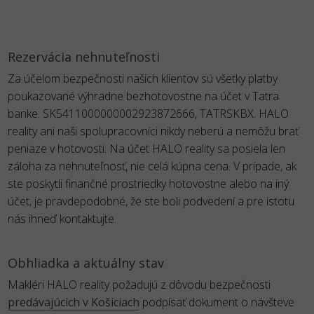
Rezervácia nehnuteľnosti
Za účelom bezpečnosti našich klientov sú všetky platby
poukazované výhradne bezhotovostne na účet v Tatra
banke: SK5411000000002923872666, TATRSKBX. HALO
reality ani naši spolupracovníci nikdy neberú a nemôžu brať
peniaze v hotovosti. Na účet HALO reality sa posiela len
záloha za nehnuteľnosť, nie celá kúpna cena. V prípade, ak
ste poskytli finančné prostriedky hotovostne alebo na iný
účet, je pravdepodobné, že ste boli podvedení a pre istotu
nás ihneď kontaktujte.
Obhliadka a aktuálny stav
Makléri HALO reality požadujú z dôvodu bezpečnosti
predávajúcich v Košiciach
podpísať dokument o návšteve