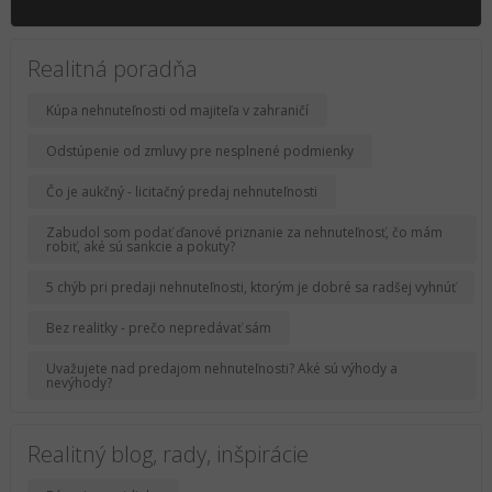
Realitná poradňa
Kúpa nehnuteľnosti od majiteľa v zahraničí
Odstúpenie od zmluvy pre nesplnené podmienky
Čo je aukčný - licitačný predaj nehnuteľnosti
Zabudol som podať ďanové priznanie za nehnuteľnosť, čo mám
robiť, aké sú sankcie a pokuty?
5 chýb pri predaji nehnuteľnosti, ktorým je dobré sa radšej vyhnúť
Bez realitky - prečo nepredávať sám
Uvažujete nad predajom nehnuteľnosti? Aké sú výhody a
nevýhody?
Realitný blog, rady, inšpirácie