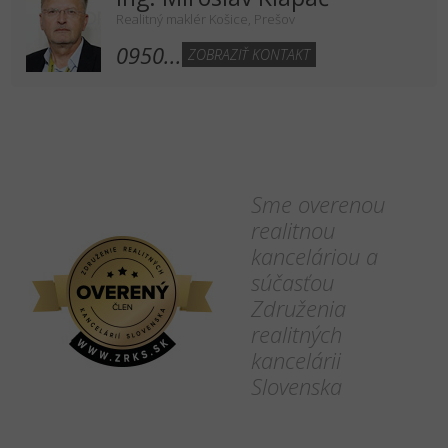
Realitný maklér Košice, Prešov
0950...
ZOBRAZIŤ KONTAKT
Sme overenou
realitnou
kanceláriou a
súčasťou
Združenia
realitných
kancelárii
Slovenska