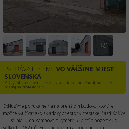
+8
PREDÁVATE? SME
VO VÄČŠINE MIEST
SLOVENSKA
Každý rok zobchodujeme viac ako tisíc nehnuteľností, nechajte
predaj na profesionálov
Exkluzívne ponúkame na na prenájom budovu, ktorú je
možné využívať ako skladový priestor v mestskej časti
Košice
I - Džunľa, ulica Rampová o výmere 537 m² a pozemku o
veľkosti 1462 m² ( vrátane pozemku pod budovou).