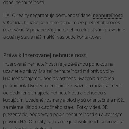
danej nehnuteľnosti.
HALO reality negarantuje dostupnosť danej
nehnuteľnosti
v Košiciach
, nakoľko momentálne môže prebiehať proces
rezervácie. V prípade záujmu o nehnuteľnosť vám preveríme
aktuálny stav a náš maklér vás bude kontaktovať.
Práva k inzerovanej nehnuteľnosti
Inzerovaná nehnuteľnosť nie je záväznou ponukou na
uzavretie zmluvy. Majiteľ nehnuteľnosti má právo voľby
kupúceho/nájomcu podľa vlastného uváženia a svojich
podmienok. Uvedená cena nie je záväzná a môže sa meniť
od podmienok majiteľa nehnuteľnosti a dohodou s
kupujúcim. Uvedené rozmery a plochy sú orientačné a môžu
sa mierne líšiť od skutočného stavu. Fotky, videá, 3D
prezentácie, pôdorysy a popis nehnuteľnosti sú autorským
právom HALO reality, s.r.o. a nie je povolené ich kopírovať a
to za žiadnych okolností.