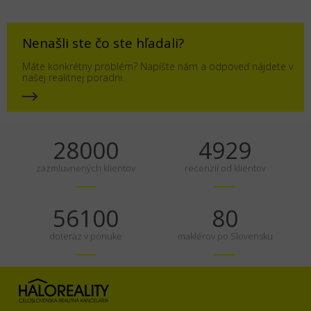
Nenašli ste čo ste hľadali?
Máte konkrétny problém? Napíšte nám a odpoveď nájdete v
našej realitnej poradni.
35000
6161
zazmluvnených klientov
recenzií od klientov
70125
100
doteraz v ponuke
maklérov po Slovensku