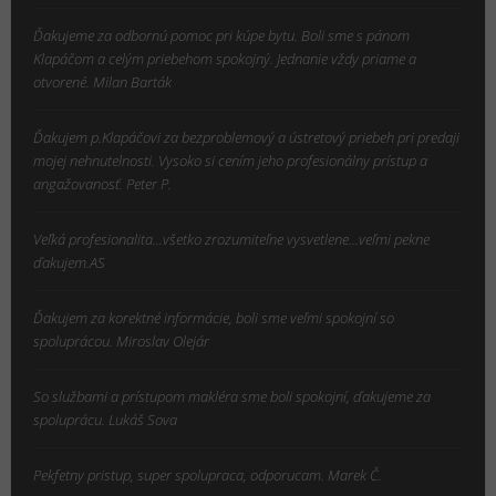
Ďakujeme za odbornú pomoc pri kúpe bytu. Boli sme s pánom
Klapáčom a celým priebehom spokojný. Jednanie vždy priame a
otvorené. Milan Barták
Ďakujem p.Klapáčovi za bezproblemový a ústretový priebeh pri predaji
mojej nehnutelnosti. Vysoko si cením jeho profesionálny prístup a
angažovanosť. Peter P.
Veľká profesionalita...všetko zrozumiteľne vysvetlene...veľmi pekne
ďakujem.AS
Ďakujem za korektné informácie, boli sme veľmi spokojní so
spoluprácou. Miroslav Olejár
So službami a prístupom makléra sme boli spokojní, ďakujeme za
spoluprácu. Lukáš Sova
Pekfetny pristup, super spolupraca, odporucam. Marek Č.