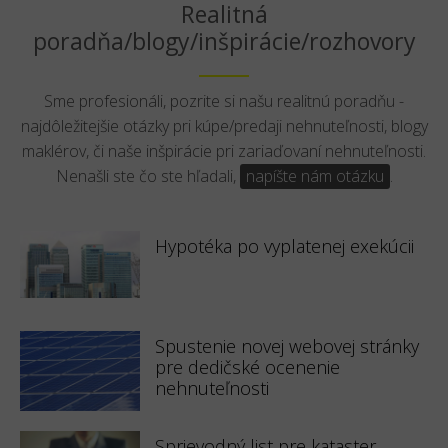
Realitná
poradňa/blogy/inšpirácie/rozhovory
Sme profesionáli, pozrite si našu realitnú poradňu -
najdôležitejšie otázky pri kúpe/predaji nehnuteľnosti, blogy
maklérov, či naše inšpirácie pri zariaďovaní nehnuteľnosti.
Nenašli ste čo ste hľadali,
napíšte nám otázku
.
Hypotéka po vyplatenej exekúcii
Spustenie novej webovej stránky
pre dedičské ocenenie
nehnuteľnosti
Sprievodný list pre kataster