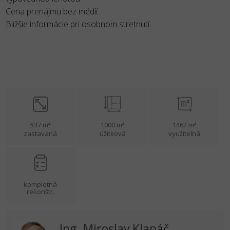
Cena prenájmu bez médií.
Bližšie informácie pri osobnom stretnutí.
537 m²
1000 m²
1462 m²
zastavaná
úžitková
využiteľná
kompletná
rekonštr.
Ing. Miroslav Klapáč