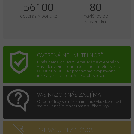
70125
100
doteraz v ponuke
maklérov po
Slovensku
OVERENÁ NEHNUTEĽNOSŤ
U nás vieme, čo ukazujeme. Máme overeného
vlastníka, vieme o ťarchách a nehnuteľnosť sme
OSOBNE VIDELI. Nepredávame okopírované
inzeráty z internetu. Sme profesionáli.
VÁŠ NÁZOR NÁS ZAUJÍMA
Odporúčili by ste nás známemu? Aku skúsenosť
ste mali s naším maklérom a službami Vy?
PRE VAŠU BEZPEČNOSŤ