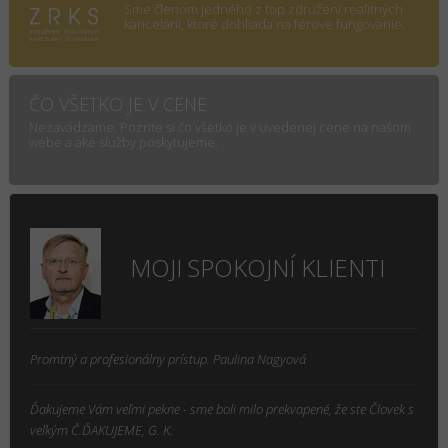
Sme členom jedného z top združení realitných
kancelárii, ktoré dohliada na férove fungovanie.
ČO VŠETKO JE V CENE
Nezavádzame. Pozrite si čo všetko je v uvedenej cene na našom
webe a aké služby poskytujeme.
MOJI SPOKOJNÍ KLIENTI
Promtný a profesionálny prístup. Paulina Nagyová
Ďakujeme Vám veľmi pekne - sme boli milo prekvapené, že ste Človek s
veľkým Č.ĎAKUJEME, G. K.