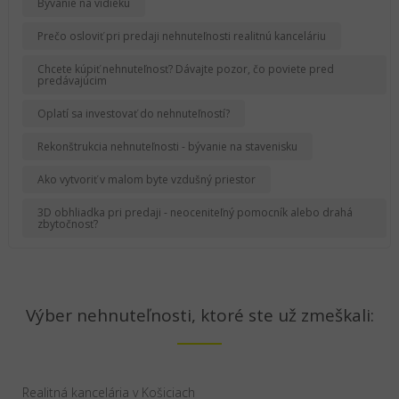
Bývanie na vidieku
Prečo osloviť pri predaji nehnuteľnosti realitnú kanceláriu
Chcete kúpiť nehnuteľnosť? Dávajte pozor, čo poviete pred
predávajúcim
Oplatí sa investovať do nehnuteľností?
Rekonštrukcia nehnuteľnosti - bývanie na stavenisku
Ako vytvoriť v malom byte vzdušný priestor
3D obhliadka pri predaji - neoceniteľný pomocník alebo drahá
zbytočnosť?
Výber nehnuteľnosti, ktoré ste už zmeškali:
Realitná kancelária v Košiciach