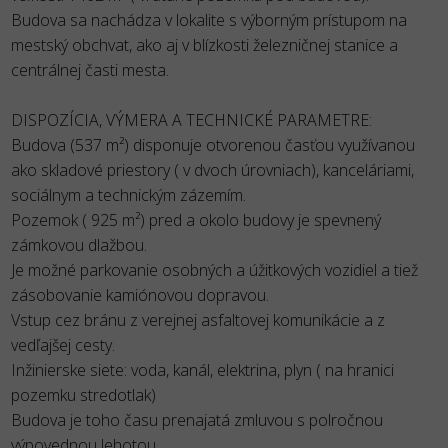
Budova sa nachádza v lokalite s výborným prístupom na
mestský obchvat, ako aj v blízkosti železničnej stanice a
centrálnej časti mesta.
DISPOZÍCIA, VÝMERA A TECHNICKÉ PARAMETRE:
Budova (537 m²) disponuje otvorenou časťou využívanou
ako skladové priestory ( v dvoch úrovniach), kanceláriami,
sociálnym a technickým zázemím.
Pozemok ( 925 m²) pred a okolo budovy je spevnený
zámkovou dlažbou.
Je možné parkovanie osobných a úžitkových vozidiel a tiež
zásobovanie kamiónovou dopravou.
Vstup cez bránu z verejnej asfaltovej komunikácie a z
vedľajšej cesty.
Inžinierske siete: voda, kanál, elektrina, plyn ( na hranici
pozemku stredotlak)
Budova je toho času prenajatá zmluvou s polročnou
výpovednou lehotou.