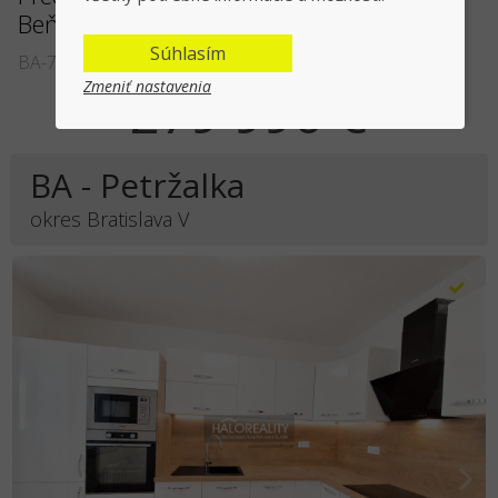
Beňadická ulica
Súhlasím
BA-73068
Zmeniť nastavenia
279 990 €
BA - Petržalka
okres Bratislava V