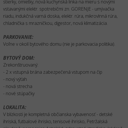
stierky, omietky, nová kuchynská linka na mieru s novými
vstavanými elektr. spotrebičmi zn. GORENJE - umývačka
riadu, indukčná varná doska, elektr. rúra, mikrovlnná rúra,
chladnička s mrazničkou, digestor, nová klimatizácia.
PARKOVANIE:
Voľne v okolí bytového domu (nie je parkovacia politika).
BYTOVÝ DOM:
Zrekonštruovaný:
- 2 x vstupná brána zabezpečená vstupom na čip
- nový výťah
- nová strecha
- nové stúpačky
LOKALITA:
V blízkosti je kompletná občianska vybavenosť - detské
ihriská, futbalové ihrisko, tenisové ihrisko, Petržalská