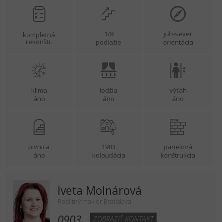
1/8
juh-sever
kompletná
rekonštr.
podlažie
orientácia
klíma
lodžia
výťah
áno
áno
áno
pivnica
1983
panelová
áno
kolaudácia
konštrukcia
Iveta Molnárová
Realitný maklér Bratislava
0903...
ZOBRAZIŤ KONTAKT