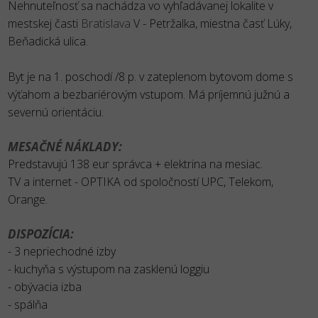
Nehnuteľnosť sa nachádza vo vyhľadávanej lokalite v
mestskej časti
Bratislava
V - Petržalka, miestna časť Lúky,
Beňadická ulica.
Byt je na 1. poschodí /8 p. v zateplenom bytovom dome s
výťahom a bezbariérovým vstupom. Má príjemnú južnú a
severnú orientáciu.
MESAČNÉ NÁKLADY:
Predstavujú 138 eur správca + elektrina na mesiac.
TV a internet - OPTIKA od spoločností UPC, Telekom,
Orange.
DISPOZÍCIA:
- 3 nepriechodné izby
- kuchyňa s výstupom na zasklenú loggiu
- obývacia izba
- spálňa