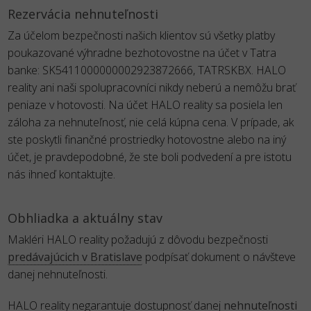
Rezervácia nehnuteľnosti
Za účelom bezpečnosti našich klientov sú všetky platby
poukazované výhradne bezhotovostne na účet v Tatra
banke: SK5411000000002923872666, TATRSKBX. HALO
reality ani naši spolupracovníci nikdy neberú a nemôžu brať
peniaze v hotovosti. Na účet HALO reality sa posiela len
záloha za nehnuteľnosť, nie celá kúpna cena. V prípade, ak
ste poskytli finančné prostriedky hotovostne alebo na iný
účet, je pravdepodobné, že ste boli podvedení a pre istotu
nás ihneď kontaktujte.
Obhliadka a aktuálny stav
Makléri HALO reality požadujú z dôvodu bezpečnosti
predávajúcich v Bratislave
podpísať dokument o návšteve
danej nehnuteľnosti.
HALO reality negarantuje dostupnosť danej
nehnuteľnosti