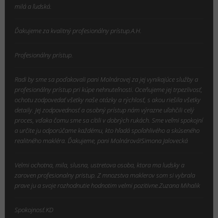
milá a ľudská.
Ďakujeme za kvalitný profesionálny prístup.A.H.
Profesionálny prístup.
Radi by sme sa poďakovali pani Molnárovej za jej vynikajúce služby a
profesionálny prístup pri kúpe nehnuteľnosti. Oceňujeme jej trpezlivosť,
ochotu zodpovedať všetky naše otázky a rýchlosť, s akou riešila všetky
detaily. Jej zodpovednosť a osobný prístup nám výrazne uľahčili celý
proces, vďaka čomu sme sa cítili v dobrých rukách. Sme veľmi spokojní
a určite ju odporúčame každému, kto hľadá spoľahlivého a skúseného
realitného makléra. Ďakujeme, pani Molnárová!Simona Jalovecká
Velmi ochotna, mila, slusna, ustretova osoba, ktora ma ludsky a
zaroven profesionalny pristup. Z mnozstva maklerov som si vybrala
prave ju a svoje rozhodnutie hodnotim velmi pozitivne.Zuzana Mihalik
Spokojnosť.KD