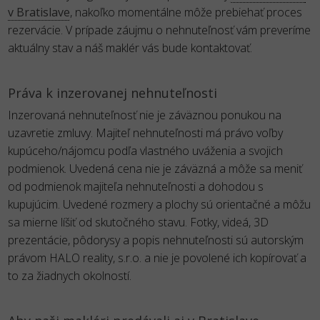
v Bratislave
, nakoľko momentálne môže prebiehať proces
rezervácie. V prípade záujmu o nehnuteľnosť vám preveríme
aktuálny stav a náš maklér vás bude kontaktovať.
Práva k inzerovanej nehnuteľnosti
Inzerovaná nehnuteľnosť nie je záväznou ponukou na
uzavretie zmluvy. Majiteľ nehnuteľnosti má právo voľby
kupúceho/nájomcu podľa vlastného uváženia a svojich
podmienok. Uvedená cena nie je záväzná a môže sa meniť
od podmienok majiteľa nehnuteľnosti a dohodou s
kupujúcim. Uvedené rozmery a plochy sú orientačné a môžu
sa mierne líšiť od skutočného stavu. Fotky, videá, 3D
prezentácie, pôdorysy a popis nehnuteľnosti sú autorským
právom HALO reality, s.r.o. a nie je povolené ich kopírovať a
to za žiadnych okolností.