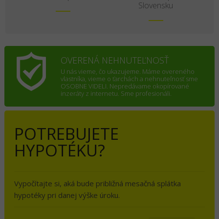
Slovensku
OVERENÁ NEHNUTEĽNOSŤ
U nás vieme, čo ukazujeme. Máme overeného
vlastníka, vieme o ťarchách a nehnuteľnosť sme
OSOBNE VIDELI. Nepredávame okopírované
inzeráty z internetu. Sme profesionáli.
POTREBUJETE
HYPOTÉKU?
Vypočítajte si, aká bude približná mesačná splátka
hypotéky pri danej výške úroku.