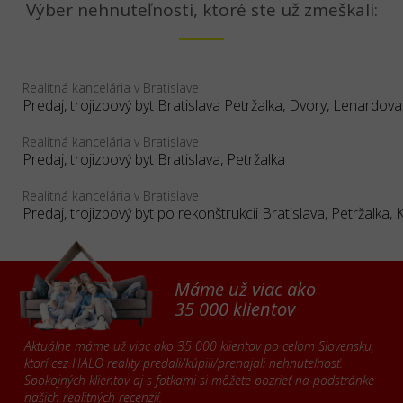
Výber nehnuteľnosti, ktoré ste už zmeškali:
Realitná kancelária v Bratislave
Realitná kancelária v Bratislave
Predaj, trojizbový byt Bratislava, Petržalka
Realitná kancelária v Bratislave
Máme už viac ako
35 000 klientov
Aktuálne máme už viac ako 35 000 klientov po celom Slovensku,
ktorí cez HALO reality predali/kúpili/prenajali nehnuteľnosť.
Spokojných klientov aj s fotkami si môžete pozrieť na podstránke
našich
realitných recenzií
.