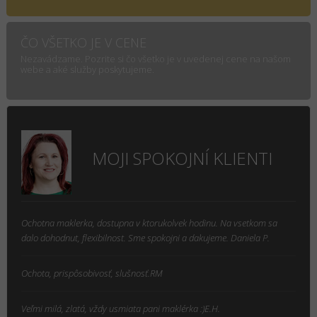
ČO VŠETKO JE V CENE
Nezavádzame. Pozrite si čo všetko je v uvedenej cene na našom
webe a aké služby poskytujeme.
MOJI SPOKOJNÍ KLIENTI
Ochotna maklerka, dostupna v ktorukolvek hodinu. Na vsetkom sa
dalo dohodnut, flexibilnost. Sme spokojni a dakujeme. Daniela P.
Ochota, prispôsobivosť, slušnosť.RM
Veľmi milá, zlatá, vždy usmiata pani maklérka :)E.H.