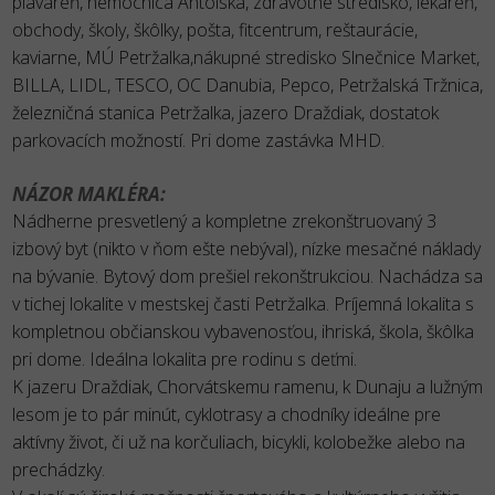
plaváreň, nemocnica Antolská, zdravotné stredisko, lekáreň,
obchody, školy, škôlky, pošta, fitcentrum, reštaurácie,
kaviarne, MÚ Petržalka,nákupné stredisko Slnečnice Market,
BILLA, LIDL, TESCO, OC Danubia, Pepco, Petržalská Tržnica,
železničná stanica Petržalka, jazero Draždiak, dostatok
parkovacích možností. Pri dome zastávka MHD.
NÁZOR MAKLÉRA:
Nádherne presvetlený a kompletne zrekonštruovaný 3
izbový byt (nikto v ňom ešte nebýval), nízke mesačné náklady
na bývanie. Bytový dom prešiel rekonštrukciou. Nachádza sa
v tichej lokalite v mestskej časti Petržalka. Príjemná lokalita s
kompletnou občianskou vybavenosťou, ihriská, škola, škôlka
pri dome. Ideálna lokalita pre rodinu s deťmi.
K jazeru Draždiak, Chorvátskemu ramenu, k Dunaju a lužným
lesom je to pár minút, cyklotrasy a chodníky ideálne pre
aktívny život, či už na korčuliach, bicykli, kolobežke alebo na
prechádzky.