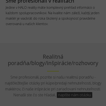
Sme profesionáli v realitách
Jedine v HALO reality máte komplexný prehľad informácii o
každom spolupracovníkovi. Na kvalite nám záleží, každý jeden
maklér je viackrát do roka školený a spokojnosť pravidelne
overovaná u našich klientov.
Realitná
poradňa/blogy/inšpirácie/rozhovory
Sme profesionáli, pozrite si našu realitnú poradňu -
najdôležitejšie otázky pri kúpe/predaji nehnuteľnosti, blogy
maklérov, či naše inšpirácie pri zariaďovaní nehnuteľnosti.
Nenašli ste čo ste hľadali,
napíšte nám otázku
.