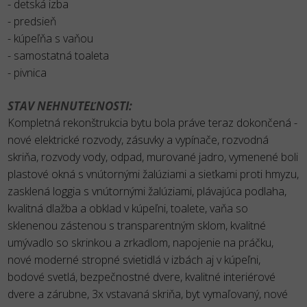
- detská izba
- predsieň
- kúpeľňa s vaňou
- samostatná toaleta
- pivnica
STAV NEHNUTEĽNOSTI:
Kompletná rekonštrukcia bytu bola práve teraz dokončená -
nové elektrické rozvody, zásuvky a vypínače, rozvodná
skriňa, rozvody vody, odpad, murované jadro, vymenené boli
plastové okná s vnútornými žalúziami a sieťkami proti hmyzu,
zasklená loggia s vnútornými žalúziami, plávajúca podlaha,
kvalitná dlažba a obklad v kúpeľni, toalete, vaňa so
sklenenou zástenou s transparentným sklom, kvalitné
umývadlo so skrinkou a zrkadlom, napojenie na práčku,
nové moderné stropné svietidlá v izbách aj v kúpeľni,
bodové svetlá, bezpečnostné dvere, kvalitné interiérové
dvere a zárubne, 3x vstavaná skriňa, byt vymaľovaný, nové