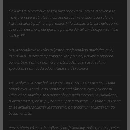
Ďakujem p. Molnárovej za trpezlivú prácu a neúnavné venovanie sa
mojej nehnuteľnosti. Každú obhliadku poctivo odkomunikovala, na
každú otázku trpezlivo odpovedala. Milá osôbka, a to ešte nehovorím,
že predávajúceho aj kupujúceho potešila darčekom.Ďakujem za Vaše
služby, EK
Ivetka Molnárová je veľmi príjemná, profesionálna maklérka, milá,
usmievavá, ústretová a promptná. Má prehľad, vysvetlí a odborne
poradí. Som veľmi spokojná a určite budem ju a vašu realitnú
spoločnosť veľmi rada odporúčať.Iveta Ďurčáková
Vo všeobecnosti sme boli spokojní. Dobre sa spolupracovalo s pani
Molnárovou a snažila sa pomôcť aj nad rámec svojich povinností.
Zároveň sa snažila o spokojnosť oboch strán (predajcu a kupujúcich).
Je evidentné z jej prístupu, že má cit pre marketing. Viditeľne myslí aj na
to, že aktuálny zákazník je zároveň aj potenciálnym zákazníkom do
budúcna. Š. Sz.
Pani Molnárová je nie len výborný profesionálny maklér, ale je aj veľmi