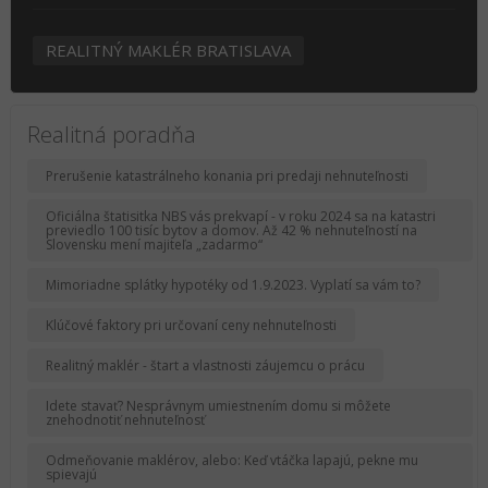
REALITNÝ MAKLÉR BRATISLAVA
Realitná poradňa
Prerušenie katastrálneho konania pri predaji nehnuteľnosti
Oficiálna štatisitka NBS vás prekvapí - v roku 2024 sa na katastri
previedlo 100 tisíc bytov a domov. Až 42 % nehnuteľností na
Slovensku mení majiteľa „zadarmo“
Mimoriadne splátky hypotéky od 1.9.2023. Vyplatí sa vám to?
Klúčové faktory pri určovaní ceny nehnuteľnosti
Realitný maklér - štart a vlastnosti záujemcu o prácu
Idete stavať? Nesprávnym umiestnením domu si môžete
znehodnotiť nehnuteľnosť
Odmeňovanie maklérov, alebo: Keď vtáčka lapajú, pekne mu
spievajú