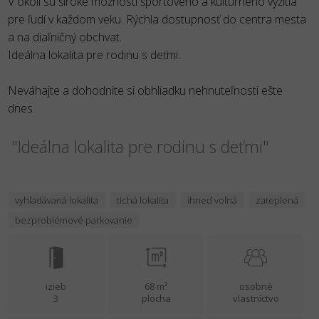
V okolí sú široké možnosti športového a kultúrneho vyžitia
pre ľudí v každom veku. Rýchla dostupnosť do centra mesta
a na diaľničný obchvat.
Ideálna lokalita pre rodinu s deťmi.
Neváhajte a dohodnite si obhliadku nehnuteľnosti ešte
dnes.
"Ideálna lokalita pre rodinu s deťmi"
vyhľadávaná lokalita
tichá lokalita
ihneď voľná
zateplená
bezproblémové parkovanie
izieb
68 m²
osobné
3
plocha
vlastníctvo