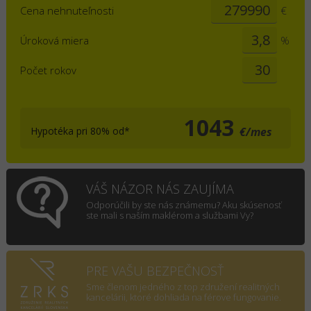
Cena nehnuteľnosti
€
Úroková miera
%
Počet rokov
1043
Hypotéka pri 80% od*
€/mes
VÁŠ NÁZOR NÁS ZAUJÍMA
Odporúčili by ste nás známemu? Aku skúsenosť
ste mali s naším maklérom a službami Vy?
PRE VAŠU BEZPEČNOSŤ
Sme členom jedného z top združení realitných
kancelárii, ktoré dohliada na férove fungovanie.