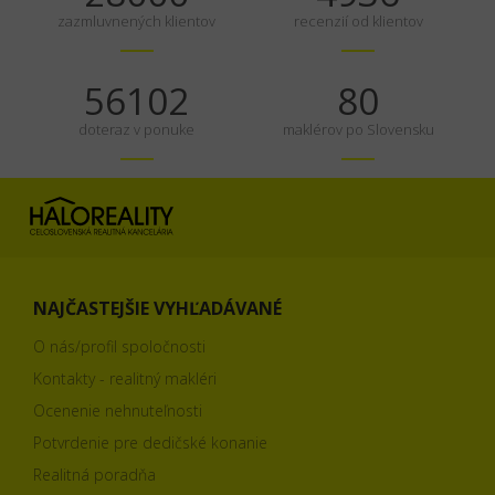
zazmluvnených klientov
recenzií od klientov
70128
100
doteraz v ponuke
maklérov po Slovensku
NAJČASTEJŠIE VYHĽADÁVANÉ
O nás/profil spoločnosti
Kontakty - realitný makléri
Ocenenie nehnuteľnosti
Potvrdenie pre dedičské konanie
Realitná poradňa