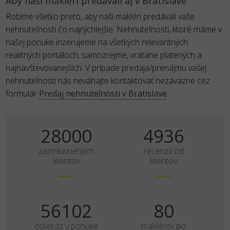
Aby naši makléri predávali aj v Bratislave
Robíme všetko preto, aby naši makléri predávali vaše
nehnuteľnosti čo najrýchlejšie. Nehnuteľnosti, ktoré máme v
našej ponuke inzerujeme na všetkých relevantných
realitných portáloch, samozrejme, vrátane platených a
najnavštevovanejších. V prípade predaja/prenájmu vašej
nehnuteľnosti nás neváhajte kontaktovať nezáväzne cez
formulár
Predaj nehnuteľnosti v Bratislave
.
35000
6170
zazmluvnených
recenzií od
klientov
klientov
70128
100
doteraz v ponuke
maklérov po