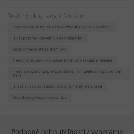
Realitný blog, rady, inšpirácie
Poschodová posteľ do detskej izby: akú vybrať a či vôbec?
Je váš pozemok stavebný alebo záhrada?
Čistá domácnosť bez chemikálií
Triedenie odpadu v domácnostiach, čo nás čaká a neminie
Prečo sa rozhodnúť pre kúpu staršej nehnuteľnosti v pôvodnom
stave
Je lepšie kúpiť dom alebo byt? Argumenty pre a proti
Čo potrebuje každá detská izba
Podobné nehnuteľnosti / vyberáme