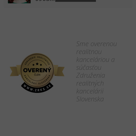
Sme overenou
realitnou
kanceláriou a
súčasťou
Združenia
realitných
kancelárii
Slovenska