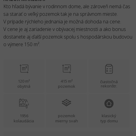
Kto hľadá bývanie v rodinnom dome, ale zároveň nemá čas
sa starať o veľký pozemok tak je na správnom mieste.
V prípade rýchleho jednania je možná dohoda na cene.
V cene je aj zariadenie v obývacej miestnosti a ako bonus
dostanete aj ďalší pozemok spolu s hospodárskou budovou
o výmere 150 m².
120 m²
415 m²
čiastočná
rekonštr.
obytná
pozemok
1956
pozemok
klasický
kolaudácia
mierny svah
typ domu