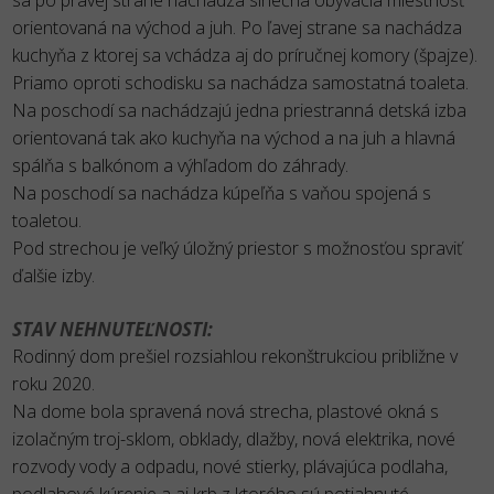
sa po pravej strane nachádza slnečná obývacia miestnosť
orientovaná na východ a juh. Po ľavej strane sa nachádza
kuchyňa z ktorej sa vchádza aj do príručnej komory (špajze).
Priamo oproti schodisku sa nachádza samostatná toaleta.
Na poschodí sa nachádzajú jedna priestranná detská izba
orientovaná tak ako kuchyňa na východ a na juh a hlavná
spálňa s balkónom a výhľadom do záhrady.
Na poschodí sa nachádza kúpeľňa s vaňou spojená s
toaletou.
Pod strechou je veľký úložný priestor s možnosťou spraviť
ďalšie izby.
STAV NEHNUTEĽNOSTI:
Rodinný dom prešiel rozsiahlou rekonštrukciou približne v
roku 2020.
Na dome bola spravená nová strecha, plastové okná s
izolačným troj-sklom, obklady, dlažby, nová elektrika, nové
rozvody vody a odpadu, nové stierky, plávajúca podlaha,