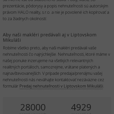
prezentácie, pôdorysy a popis nehnuteľnosti sú autorským
právom HALO reality, s.r.o. a nie je povolené ich kopírovať a
to za žiadnych okolností.
Aby naši makléri predávali aj v Liptovskom
Mikuláši
Robíme všetko preto, aby naši makléri predávali vaše
nehnuteľnosti čo najrýchlejšie. Nehnuteľnosti, ktoré máme v
našej ponuke inzerujeme na všetkých relevantných
realitných portáloch, samozrejme, vrátane platených a
najnavštevovanejších. V prípade predaja/prenájmu vašej
nehnuteľnosti nás neváhajte kontaktovať nezáväzne cez
formulár
Predaj nehnuteľnosti v Liptovskom Mikuláši
.
35000
6161