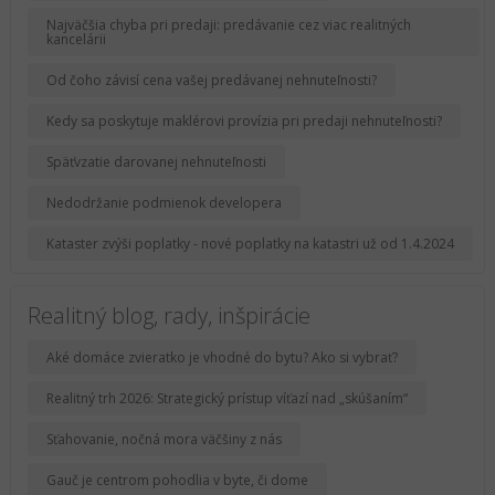
Najväčšia chyba pri predaji: predávanie cez viac realitných
kancelárii
Od čoho závisí cena vašej predávanej nehnuteľnosti?
Kedy sa poskytuje maklérovi provízia pri predaji nehnuteľnosti?
Späťvzatie darovanej nehnuteľnosti
Nedodržanie podmienok developera
Kataster zvýši poplatky - nové poplatky na katastri už od 1.4.2024
Realitný blog, rady, inšpirácie
Aké domáce zvieratko je vhodné do bytu? Ako si vybrať?
Realitný trh 2026: Strategický prístup víťazí nad „skúšaním“
Sťahovanie, nočná mora väčšiny z nás
Gauč je centrom pohodlia v byte, či dome