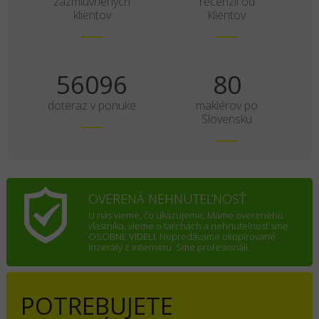
zazmluvnených
recenzií od
klientov
klientov
70120
100
doteraz v ponuke
maklérov po
Slovensku
OVERENÁ NEHNUTEĽNOSŤ
U nás vieme, čo ukazujeme. Máme overeného
vlastníka, vieme o ťarchách a nehnuteľnosť sme
OSOBNE VIDELI. Nepredávame okopírované
inzeráty z internetu. Sme profesionáli.
POTREBUJETE