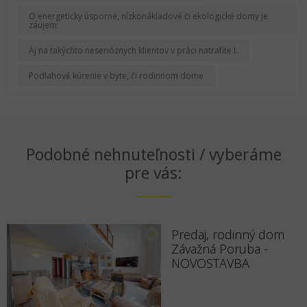
O energeticky úsporné, nízkonákladové či ekologické domy je
záujem
Aj na takýchto neserióznych klientov v práci natrafíte I.
Podlahové kúrenie v byte, či rodinnom dome
Podobné nehnuteľnosti / vyberáme
pre vás:
Predaj, rodinný dom
Závažná Poruba -
NOVOSTAVBA