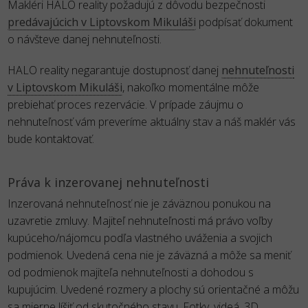
Makléri HALO reality požadujú z dôvodu bezpečnosti
predávajúcich v Liptovskom Mikuláši
podpísať dokument
o návšteve danej nehnuteľnosti.
HALO reality negarantuje dostupnosť danej
nehnuteľnosti
v Liptovskom Mikuláši
, nakoľko momentálne môže
prebiehať proces rezervácie. V prípade záujmu o
nehnuteľnosť vám preveríme aktuálny stav a náš maklér vás
bude kontaktovať.
Práva k inzerovanej nehnuteľnosti
Inzerovaná nehnuteľnosť nie je záväznou ponukou na
uzavretie zmluvy. Majiteľ nehnuteľnosti má právo voľby
kupúceho/nájomcu podľa vlastného uváženia a svojich
podmienok. Uvedená cena nie je záväzná a môže sa meniť
od podmienok majiteľa nehnuteľnosti a dohodou s
kupujúcim. Uvedené rozmery a plochy sú orientačné a môžu
sa mierne líšiť od skutočného stavu. Fotky, videá, 3D