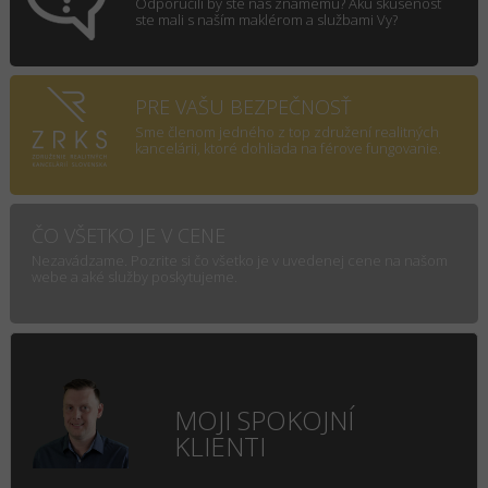
Odporúčili by ste nás známemu? Aku skúsenosť
ste mali s naším maklérom a službami Vy?
PRE VAŠU BEZPEČNOSŤ
Sme členom jedného z top združení realitných
kancelárii, ktoré dohliada na férove fungovanie.
ČO VŠETKO JE V CENE
Nezavádzame. Pozrite si čo všetko je v uvedenej cene na našom
webe a aké služby poskytujeme.
MOJI SPOKOJNÍ
KLIENTI