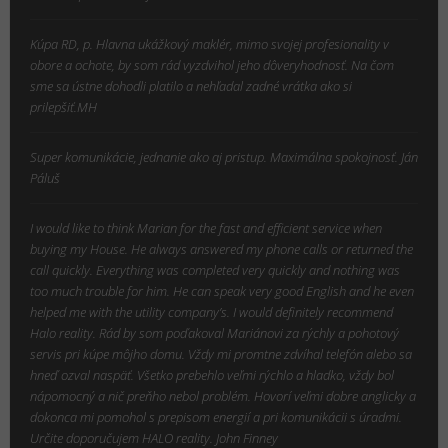
Kúpa RD, p. Hlavna ukážkový maklér, mimo svojej profesionality v
obore a ochote, by som rád vyzdvihol jeho dôveryhodnosť. Na čom
sme sa ústne dohodli platilo a nehľadal zadné vrátka ako si
prilepšiť.MH
Super komunikácie, jednanie ako aj pristup. Maximálna spokojnosť. Ján
Páluš
I would like to think Marian for the fast and efficient service when
buying my House. He always answered my phone calls or returned the
call quickly. Everything was completed very quickly and nothing was
too much trouble for him. He can speak very good English and he even
helped me with the utility company’s. I would definitely recommend
Halo reality. Rád by som poďakoval Mariánovi za rýchly a pohotový
servis pri kúpe môjho domu. Vždy mi promtne zdvíhal telefón alebo sa
hneď ozval naspäť. Všetko prebehlo veľmi rýchlo a hladko, vždy bol
nápomocný a nič preňho nebol problém. Hovorí veľmi dobre anglicky a
dokonca mi pomohol s prepisom energií a pri komunikácii s úradmi.
Určite doporučujem HALO reality. John Finney