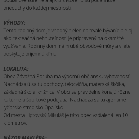
podlahové kúrenie a aj krb z ktorého sú potiahnuté
prieduchy do každej miestnosti.
VÝHODY:
Tento rodinný dom je vhodný nielen na trvalé bývanie ale aj
ako rekreačná nehnuteľnosť. Je pripravený na okamžité
využívanie. Rodinný dom má hrubé obvodové múry a v lete
poskytuje príjemnú klímu.
LOKALITA:
Obec Závažná Poruba má výbornú občiansku vybavenosť.
Nachádzajú sa tu obchody, telocvičňa, materská škôlka,
základná škola, knižnica. V obci sa pravidelne konajú rôzne
kultúrne a športové podujatia. Nachádza sa tu aj známe
lyžiarske stredisko Opalisko.
Od mesta
Liptovský Mikuláš
je táto obec vzdialená len 10
kilometrov.
NÁZOR MAKLÉRA: