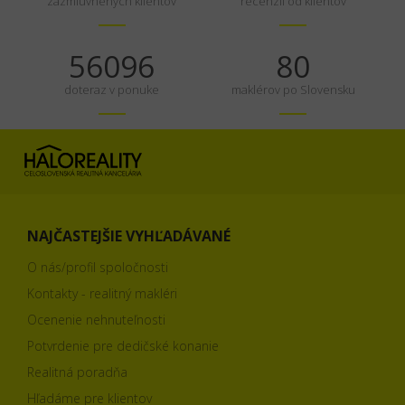
zazmluvnených klientov
recenzií od klientov
70120
100
doteraz v ponuke
maklérov po Slovensku
NAJČASTEJŠIE VYHĽADÁVANÉ
O nás/profil spoločnosti
Kontakty - realitný makléri
Ocenenie nehnuteľnosti
Potvrdenie pre dedičské konanie
Realitná poradňa
Hľadáme pre klientov