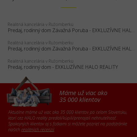
Realitná kancelária v Ružomberku
Predaj, rodinný dom Závažná Poruba - EXKLUZÍVNE HALO REALITY
Realitná kancelária v Ružomberku
Predaj, rodinný dom Závažná Poruba - EXKLUZÍVNE HALO REALITY
Realitná kancelária v Ružomberku
Predaj, rodinný dom - EXKLUZÍVNE HALO REALITY
Máme už viac ako
35 000 klientov
Aktuálne máme už viac ako 35 000 klientov po celom Slovensku,
ktorí cez HALO reality predali/kúpili/prenajali nehnuteľnosť.
Spokojných klientov aj s fotkami si môžete pozrieť na podstránke
našich
realitných recenzií
.