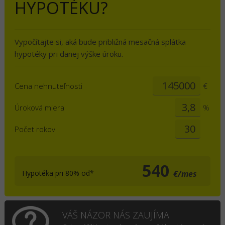
HYPOTÉKU?
Vypočítajte si, aká bude približná mesačná splátka
hypotéky pri danej výške úroku.
Cena nehnuteľnosti
€
Úroková miera
%
Počet rokov
540
Hypotéka pri 80% od*
€/mes
VÁŠ NÁZOR NÁS ZAUJÍMA