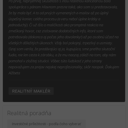
Po prvej, nepríjemnej skúsenosti s inou realitnou kanceláriou bola
spolupráca s pánom Hlavnom presne taká, ako som si predstavovala,
že by mala byť. A to od prvých vymenených e-mailov až po úplný
úspešný koniec celého procesu (a veru nebol úplne krátky a
jednoduchý). Či už išlo o maličkosti ako promptná reakcia na
zmeškaný hovor, cez zisťovanie dodatočných info, ktoré som
potrebovala (dokonca aj počas jeho dovolenky!) až po osobnú účasť na
všetkých dôležitých úkonoch. Vždy bol pokojný, trpezlivý a usmiaty.
Ozaj som verila, že predávajúci aj ja, kupujúca, sme preňho skutoční
ľudia, nie len cesta k zárobku, a že mu naozaj záleží na tom, aby nám
pomohol v zložitej situácii. Vôbec túto ľudskosť z jeho strany
nepovažujem za prejav nejakej neprofesionality, skôr naopak. Ďakujem
Alžbeta
REALITNÝ MAKLÉR
Realitná poradňa
Investičné príležitosti - podľa čoho vyberať