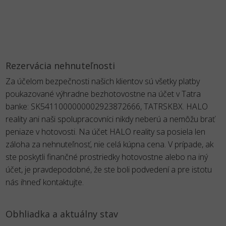
Rezervácia nehnuteľnosti
Za účelom bezpečnosti našich klientov sú všetky platby
poukazované výhradne bezhotovostne na účet v Tatra
banke: SK5411000000002923872666, TATRSKBX. HALO
reality ani naši spolupracovníci nikdy neberú a nemôžu brať
peniaze v hotovosti. Na účet HALO reality sa posiela len
záloha za nehnuteľnosť, nie celá kúpna cena. V prípade, ak
ste poskytli finančné prostriedky hotovostne alebo na iný
účet, je pravdepodobné, že ste boli podvedení a pre istotu
nás ihneď kontaktujte.
Obhliadka a aktuálny stav