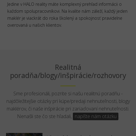
Jedine v HALO reality máte komplexný prehľad informácii o
každom spolupracovníkovi. Na kvalite nám záleží, každý jeden
maklér je viackrát do roka školený a spokojnosť pravidelne
overovaná u našich klientov.
Realitná
poradňa/blogy/inšpirácie/rozhovory
Sme profesionáli, pozrite si našu realitnú poradňu -
najdôležitejšie otázky pri kúpe/predaji nehnuteľnosti, blogy
maklérov, či naše inšpirácie pri zariaďovaní nehnuteľnosti.
Nenašli ste čo ste hľadali,
napíšte nám otázku
.