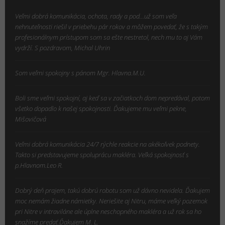
Veľmi dobrá komunikácia, ochota, rady a pod…už som veľa
nehnuteľnosti riešil v priebehu pár rokov a môžem povedať, že s takým
profesionálnym prístupom som sa ešte nestretol, nech mu to aj Vám
vydrží. S pozdravom, Michal Uhrin
Som veľmi spokojny s pánom Mgr. Hlavna.M.U.
Boli sme veľmi spokojní, aj keď sa v začiatkoch dom nepredával, potom
všetko dopadlo k našej spokojnosti. Ďakujeme mu veľmi pekne,
Mišovičová
Veľmi dobrá komunikácia 24/7 rýchle reakcie na akékoľvek podnety.
Takto si predstavujeme spoluprácu makléra. Veľká spokojnosť s
p.Hlavnom.Leo R.
Dobrý deň prajem, takú dobrú robotu som už dávno nevidela. Ďakujem
moc nemám žiadne námietky. Neriešite aj Nitru, máme veľký pozemok
pri Nitre v intraviláne ale úplne neschopného makléra a už rok sa ho
snažíme predať.Ďakujem M. L.