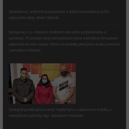
Spoľahlivosť, príjemné vystupovanie a dobrá komunikácia určite
odporučím ďalej. Milan Olekšák
Spolupracu s p. Hlavnom hodnotim ako velmi profesionalnu a
ustretovu. Pri predaji nasej nehnutelnosti jasne a korektne formuloval
odpovede na nase otazky. Verim ze vysledky jeho prace budu prinosom
i pre dalsich klientov.
Spokojná predávajúca a nový majiteľ bytu v Liptovskom Hrádku, s
manažérom pobočky Mgr. Mariánom Hlavnom.