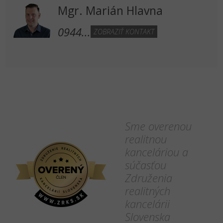
Mgr. Marián Hlavna
0944...
ZOBRAZIŤ KONTAKT
Sme overenou
realitnou
kanceláriou a
súčasťou
Združenia
realitných
kancelárii
Slovenska