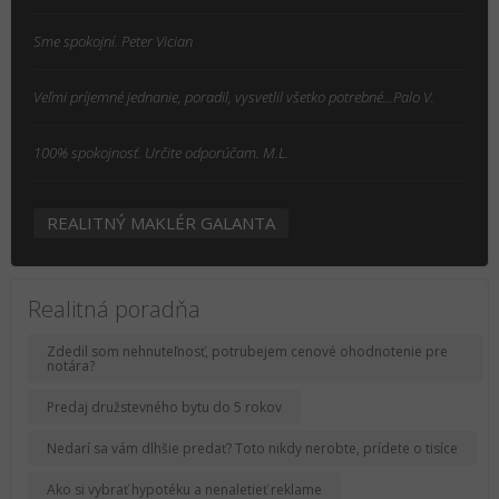
Sme spokojní. Peter Vician
Veľmi príjemné jednanie, poradil, vysvetlil všetko potrebné...Palo V.
100% spokojnosť. Určite odporúčam. M.L.
REALITNÝ MAKLÉR GALANTA
Realitná poradňa
Zdedil som nehnuteľnosť, potrubejem cenové ohodnotenie pre
notára?
Predaj družstevného bytu do 5 rokov
Nedarí sa vám dlhšie predať? Toto nikdy nerobte, prídete o tisíce
Ako si vybrať hypotéku a nenaletieť reklame