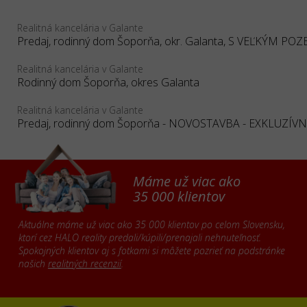
Realitná kancelária v Galante
Realitná kancelária v Galante
Rodinný dom Šoporňa, okres Galanta
Realitná kancelária v Galante
Máme už viac ako
35 000 klientov
Aktuálne máme už viac ako 35 000 klientov po celom Slovensku,
ktorí cez HALO reality predali/kúpili/prenajali nehnuteľnosť.
Spokojných klientov aj s fotkami si môžete pozrieť na podstránke
našich
realitných recenzií
.