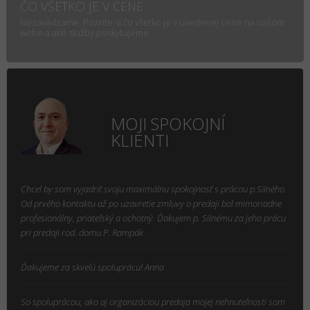
ČO VŠETKO JE V CENE
Nezavádzame. Pozrite si čo všetko je v uvedenej cene na našom
webe a aké služby poskytujeme.
MOJI SPOKOJNÍ
KLIENTI
Chcel by som vyjadriť svoju maximálnu spokojnosť s prácou p.Silného.
Od prvého kontaktu až po uzavretie zmluvy o predaji bol mimoriadne
profesionálny, priateľský a ochotný. Ďakujem p. Silnému za jeho prácu
pri predaji rod. domu.P. Rampák
Ďakujeme za skvelú spoluprácu! Anna
So spoluprácou, ako aj organizáciou predaja mojej nehnuteľnosti som