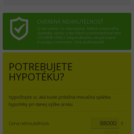
OVERENÁ NEHNUTEĽNOSŤ
U nás vieme, čo ukazujeme. Máme overeného
vlastníka, vieme o ťarchách a nehnuteľnosť sme
OSOBNE VIDELI. Nepredávame okopírované
inzeráty z internetu. Sme profesionáli.
POTREBUJETE
HYPOTÉKU?
Vypočítajte si, aká bude približná mesačná splátka
hypotéky pri danej výške úroku.
Cena nehnuteľnosti
€