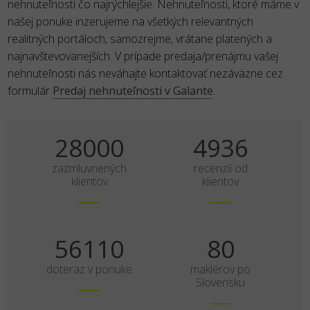
nehnuteľnosti čo najrýchlejšie. Nehnuteľnosti, ktoré máme v
našej ponuke inzerujeme na všetkých relevantných
realitných portáloch, samozrejme, vrátane platených a
najnavštevovanejších. V prípade predaja/prenájmu vašej
nehnuteľnosti nás neváhajte kontaktovať nezáväzne cez
formulár
Predaj nehnuteľnosti v Galante
.
35000
6170
zazmluvnených
recenzií od
klientov
klientov
70138
100
doteraz v ponuke
maklérov po
Slovensku