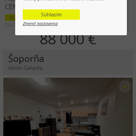
CENA - EXKLUZÍVNE HALO REALITY
Súhlasím
TOP PONUKA
Zmeniť nastavenia
GA-72268
88 000 €
Šoporňa
okres Galanta