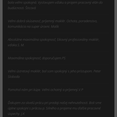
bola veľmi spokojná. Vyslovujem vďaku a prajem pracovný elán do
budúcnosti. Šticová
Veľmi dobrá skúsenosť, príjemný maklér. Ochota, poradenstvo,
komunikácia na super úrovni. Malík
Absolútne maximálna spokojnosť, šikovný profesionálny maklér,
vďaka.S. M.
Maximálna spokojnosť, doporučujem.PS
Veľmi ústretový maklér, bol som spokojný s jeho prístupom. Peter
Sloboda
Pomohol nám pri kúpe. Veľmi ochotný a príjemný.V.P
Ďakujem za skvelú prácu pri predaji našej nehnuteľnosti. Boli sme
úplne spokojní s prácou p. Silného a prajeme mu ďalšie pracovné
úspechy. J.K