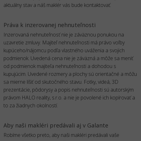
aktuálny stav a náš maklér vás bude kontaktovať.
Práva k inzerovanej nehnuteľnosti
Inzerovaná nehnuteľnosť nie je záväznou ponukou na
uzavretie zmluvy. Majiteľ nehnuteľnosti má právo voľby
kupúceho/nájomcu podľa vlastného uváženia a svojich
podmienok. Uvedená cena nie je záväzná a môže sa meniť
od podmienok majiteľa nehnuteľnosti a dohodou s
kupujúcim. Uvedené rozmery a plochy sú orientačné a môžu
sa mierne líšiť od skutočného stavu. Fotky, videá, 3D
prezentácie, pôdorysy a popis nehnuteľnosti sú autorským
právom HALO reality, s.r.o. a nie je povolené ich kopírovať a
to za žiadnych okolností.
Aby naši makléri predávali aj v Galante
Robíme všetko preto, aby naši makléri predávali vaše