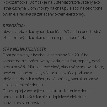
Novozámocká. Domček je na Liste vlastníctva vedený ako
letná kuchyňa. Dom vhodný na chalupu alebo na celoročné
bývanie. Predáva sa zariadený okrem elektroniky.
DISPOZÍCIA:
obývacia izba s kuchyňou, kúpeľňa s WC, jedna priechodná
izba s krbovými kachľami, jedna nepriechodná izba.
STAV NEHNUTEĽNOSTI:
Dom postavený z kvadrov a zateplený. V r. 2016 bol
kompletne zrekonštruovaný (voda, elektrina, odpady, nový
krov a nová škridľa, plastové okná, plastové vchodové dvere,
nové drevenné podlahy v izbách, plávajúca podlaha v
obývacej izbe s kuchyňou, nové omietky, sadrokartónový
strop, zateplenie domu).
Ohrev teplej vody bojler na elektriku. Kúrenie v dome
pomocou krbových kachiel + doplnkové elektrické
konvektory s termostatmi.