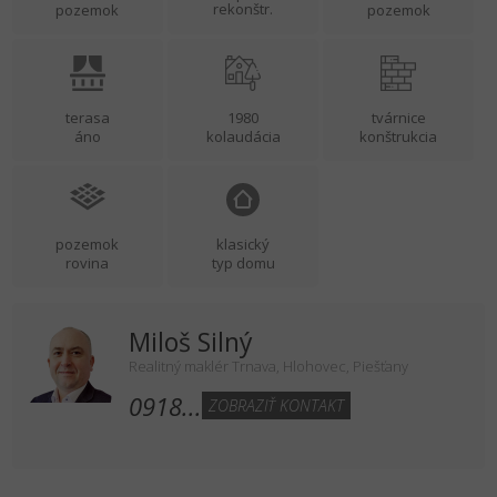
rekonštr.
pozemok
pozemok
terasa
1980
tvárnice
áno
kolaudácia
konštrukcia
pozemok
klasický
rovina
typ domu
Miloš Silný
Realitný maklér Trnava, Hlohovec, Piešťany
0918...
ZOBRAZIŤ KONTAKT