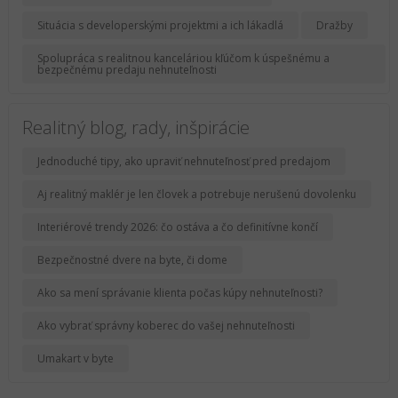
Situácia s developerskými projektmi a ich lákadlá
Dražby
Spolupráca s realitnou kanceláriou kľúčom k úspešnému a
bezpečnému predaju nehnuteľnosti
Realitný blog, rady, inšpirácie
Jednoduché tipy, ako upraviť nehnuteľnosť pred predajom
Aj realitný maklér je len človek a potrebuje nerušenú dovolenku
Interiérové trendy 2026: čo ostáva a čo definitívne končí
Bezpečnostné dvere na byte, či dome
Ako sa mení správanie klienta počas kúpy nehnuteľnosti?
Ako vybrať správny koberec do vašej nehnuteľnosti
Umakart v byte