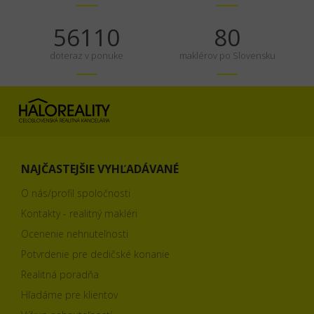
70138
100
doteraz v ponuke
maklérov po Slovensku
NAJČASTEJŠIE VYHĽADÁVANÉ
O nás/profil spoločnosti
Kontakty - realitný makléri
Ocenenie nehnuteľnosti
Potvrdenie pre dedičské konanie
Realitná poradňa
Hľadáme pre klientov