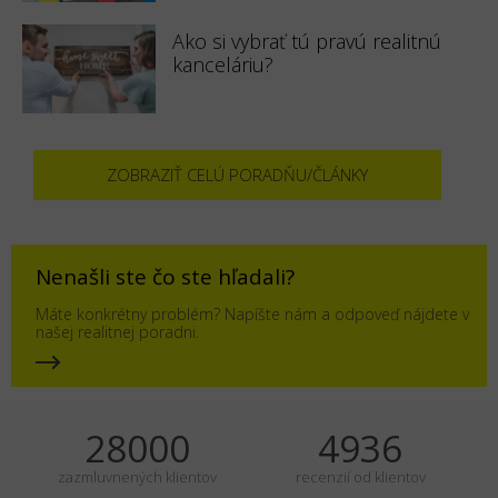
Ako si vybrať tú pravú realitnú
kanceláriu?
ZOBRAZIŤ CELÚ PORADŇU/ČLÁNKY
Nenašli ste čo ste hľadali?
Máte konkrétny problém? Napíšte nám a odpoveď nájdete v
našej realitnej poradni.
35000
6170
zazmluvnených klientov
recenzií od klientov