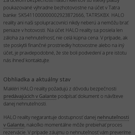
Za účelom bezpečnosti našich klientov sú všetky platby
poukazované výhradne bezhotovostne na účet v Tatra
banke: SK5411000000002923872666, TATRSKBX. HALO
reality ani naši spolupracovníci nikdy neberú a nemôžu brať
peniaze v hotovosti. Na účet HALO reality sa posiela len
záloha za nehnuteľnosť, nie celá kúpna cena. V prípade, ak
ste poskytli finančné prostriedky hotovostne alebo na iný
účet, je pravdepodobné, že ste boli podvedení a pre istotu
nás ihneď kontaktujte.
Obhliadka a aktuálny stav
Makléri HALO reality požadujú z dôvodu bezpečnosti
predávajúcich v Galante
podpísať dokument o návšteve
danej nehnuteľnosti.
HALO reality negarantuje dostupnosť danej
nehnuteľnosti
v Galante
, nakoľko momentálne môže prebiehať proces
rezervácie. V prípade záujmu o nehnuteľnosť vám preveríme