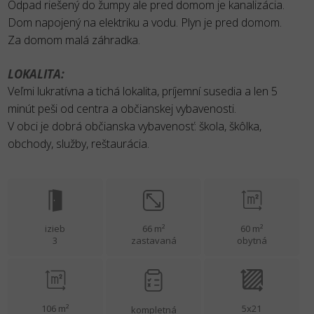
Odpad riešený do žumpy ale pred domom je kanalizácia.
Dom napojený na elektriku a vodu. Plyn je pred domom.
Za domom malá záhradka.
LOKALITA:
Veľmi lukratívna a tichá lokalita, príjemní susedia a len 5
minút peši od centra a občianskej vybavenosti.
V obci je dobrá občianska vybavenosť: škola, škôlka,
obchody, služby, reštaurácia.
izieb
66 m²
60 m²
3
zastavaná
obytná
106 m²
5x21
kompletná