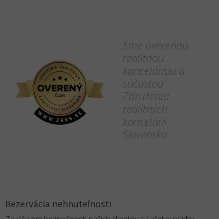
Sme overenou
realitnou
kanceláriou a
súčasťou
Združenia
realitných
kancelárii
Slovenska
Rezervácia nehnuteľnosti