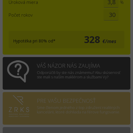
Úroková miera
%
Počet rokov
328
Hypotéka pri 80% od*
€/mes
VÁŠ NÁZOR NÁS ZAUJÍMA
Odporúčili by ste nás známemu? Aku skúsenosť
ste mali s naším maklérom a službami Vy?
PRE VAŠU BEZPEČNOSŤ
Sme členom jedného z top združení realitných
kancelárii, ktoré dohliada na férove fungovanie.