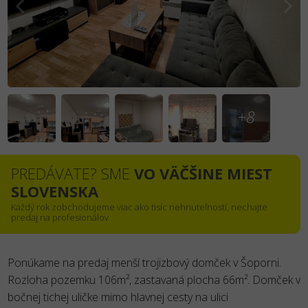
+8
PREDÁVATE? SME
VO VÄČŠINE MIEST
SLOVENSKA
Každý rok zobchodujeme viac ako tisíc nehnuteľností, nechajte
predaj na profesionálov
Ponúkame na predaj menší trojizbový domček v Šoporni.
Rozloha pozemku 106m², zastavaná plocha 66m². Domček v
bočnej tichej uličke mimo hlavnej cesty na ulici