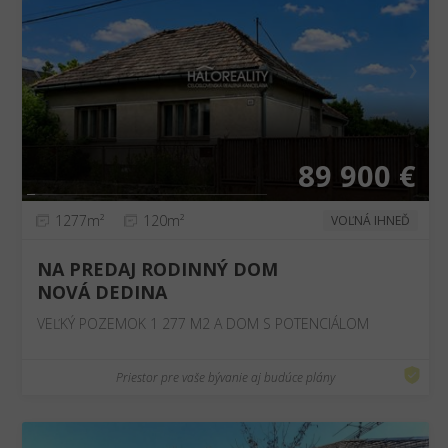
❮
❯
89 900 €
1277m²
120m²
VOĽNÁ IHNEĎ
NA PREDAJ RODINNÝ DOM
NOVÁ DEDINA
VEĽKÝ POZEMOK 1 277 M2 A DOM S POTENCIÁLOM
Priestor pre vaše bývanie aj budúce plány