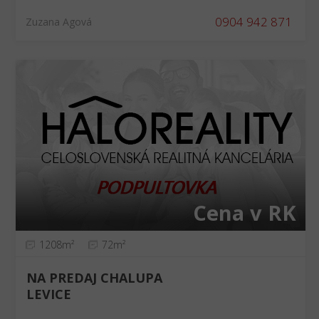
0904 942 871
Zuzana Agová
Cena v RK
1208m²
72m²
NA PREDAJ CHALUPA
LEVICE