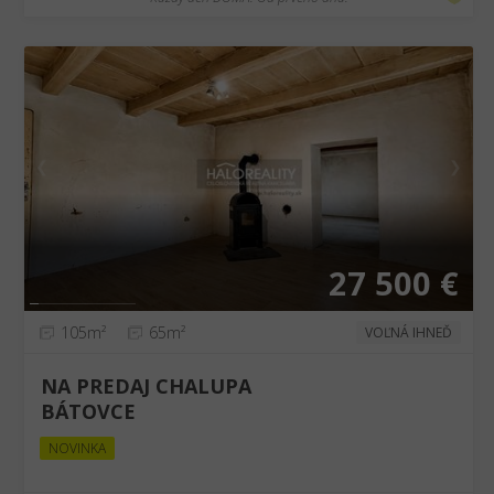
❮
❯
27 500 €
105m²
65m²
VOĽNÁ IHNEĎ
NA PREDAJ CHALUPA
BÁTOVCE
NOVINKA