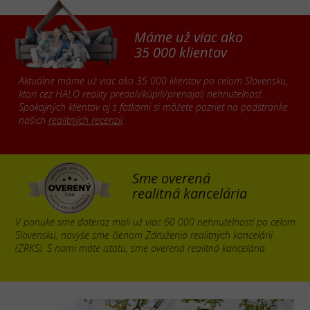
Máme už viac ako
35 000 klientov
Aktuálne máme už viac ako 35 000 klientov po celom Slovensku,
ktorí cez HALO reality predali/kúpili/prenajali nehnuteľnosť.
Spokojných klientov aj s fotkami si môžete pozrieť na podstránke
našich
realitných recenzií
.
Sme overená
realitná kancelária
V ponuke sme doteraz mali už viac 60 000 nehnuteľností po celom
Slovensku, navyše sme členom Združenia realitných kancelárii
(ZRKS). S nami máte istotu, sme overená realitná kancelária.