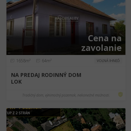
❮
❯
Cena na
zavolanie
1658m²
64m²
VOĽNÁ IHNEĎ
NA PREDAJ RODINNÝ DOM
LOK
Tradičný dom, výnimočný pozemok, nekonečné možnosti.