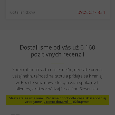
0908 037 834
Judita Janíčková
Dostali sme od vás už 6 160
pozitívnych recenzií
Spokojní klienti sú to najcennejšie, nechajte predaj
vašej nehnuteľnosti na istotu a pridajte sa k ním aj
vy. Pozrite si najnovšie fotky našich spokojných
klientov, ktorí pochádzajú z celého Slovenska.
Stretli ste sa už s nami? Prosíme ohodnoťte vaše skúsenosti aj
anonymne,
v tomto dotazníku
, ďakujeme.