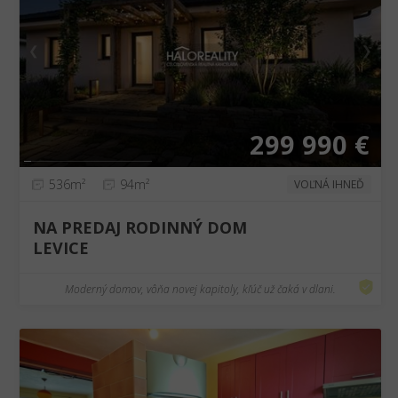
❮
❯
299 990 €
536m²
94m²
VOĽNÁ IHNEĎ
NA PREDAJ RODINNÝ DOM
LEVICE
Moderný domov, vôňa novej kapitoly, kľúč už čaká v dlani.