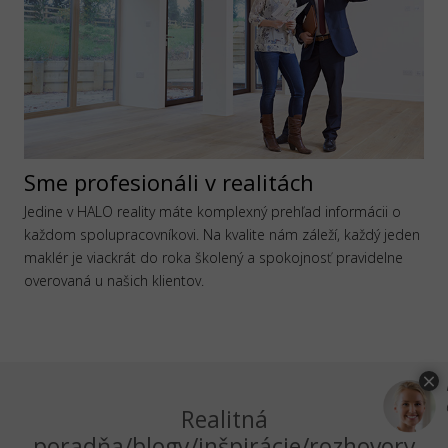
Sme profesionáli v realitách
Jedine v HALO reality máte komplexný prehľad informácii o
každom spolupracovníkovi. Na kvalite nám záleží, každý jeden
maklér je viackrát do roka školený a spokojnosť pravidelne
overovaná u našich klientov.
Realitná
poradňa/blogy/inšpirácie/rozhovory