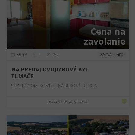
❮
❯
Cena na
zavolanie
55m²
2
2/2
VOĽNÁ IHNEĎ
NA PREDAJ DVOJIZBOVÝ BYT
TLMAČE
S BALKÓNOM, KOMPLETNÁ REKONŠTRUKCIA
OVERENÁ NEHNUTEĽNOSŤ