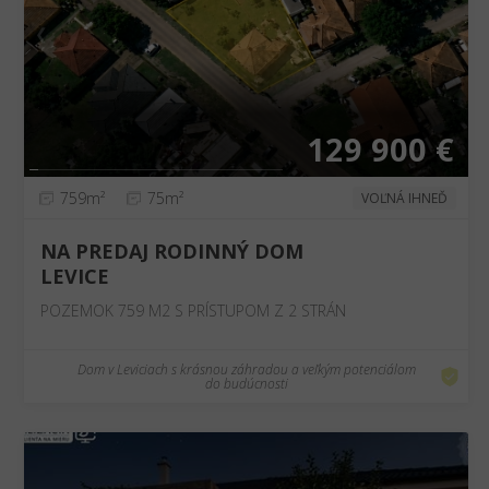
❮
❯
129 900 €
759m²
75m²
VOĽNÁ IHNEĎ
NA PREDAJ RODINNÝ DOM
LEVICE
POZEMOK 759 M2 S PRÍSTUPOM Z 2 STRÁN
Dom v Leviciach s krásnou záhradou a veľkým potenciálom
do budúcnosti