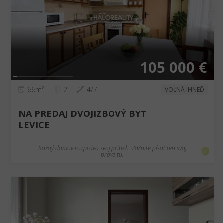
❮
❯
105 000 €
66m²
2
4/7
VOĽNÁ IHNEĎ
NA PREDAJ DVOJIZBOVÝ BYT
LEVICE
Každý domov rozpráva svoj príbeh. Začnite písať ten svoj
práve tu.