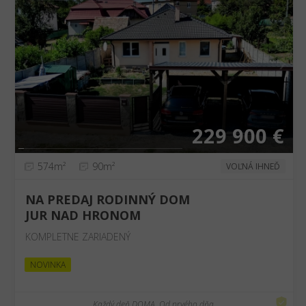
❮
❯
229 900 €
574m²
90m²
VOĽNÁ IHNEĎ
NA PREDAJ RODINNÝ DOM
JUR NAD HRONOM
KOMPLETNE ZARIADENÝ
NOVINKA
Každý deň DOMA. Od prvého dňa.