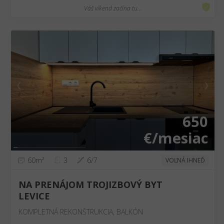
Váš víkend začína tu...
❮
❯
650
€/mesiac
60m²
3
6/7
VOĽNÁ IHNEĎ
NA PRENÁJOM TROJIZBOVÝ BYT
LEVICE
KOMPLETNÁ REKONŠTRUKCIA, BALKÓN