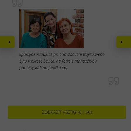
Spokojné kupujúce pri odovzdávaní trojizbového
bytu v okrese Levice, na fotke s manažérkou
pobočky Juditou Janíčkovou.
ZOBRAZIŤ VŠETKY (6 160)