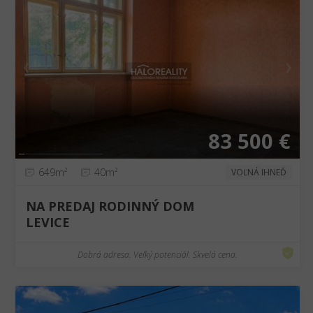
❮
❯
83 500 €
649m²
40m²
VOĽNÁ IHNEĎ
NA PREDAJ RODINNÝ DOM
LEVICE
Dobrá adresa. Veľký potenciál. Skvelá cena.