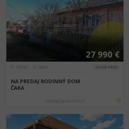
❮
❯
27 990 €
707m²
80m²
VOĽNÁ IHNEĎ
NA PREDAJ RODINNÝ DOM
ČAKA
OVERENÁ NEHNUTEĽNOSŤ