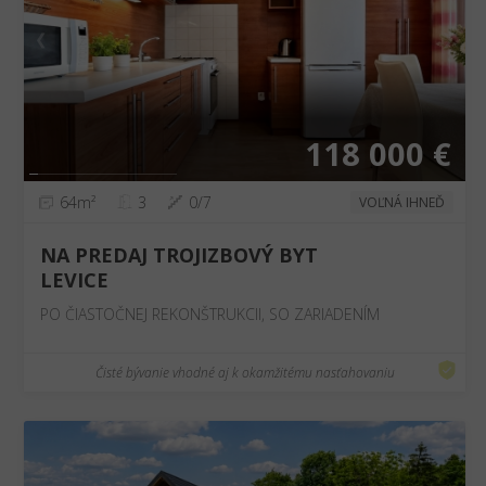
❮
❯
118 000 €
64m²
3
0/7
VOĽNÁ IHNEĎ
NA PREDAJ TROJIZBOVÝ BYT
LEVICE
PO ČIASTOČNEJ REKONŠTRUKCII, SO ZARIADENÍM
Čisté bývanie vhodné aj k okamžitému nasťahovaniu