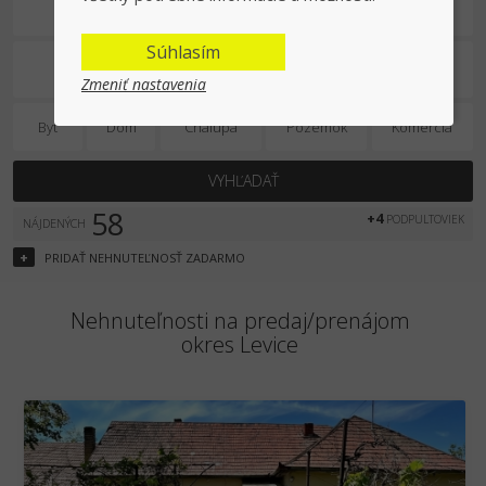
Predaj/prenájom
Súhlasím
Zmeniť nastavenia
Byt
Dom
Chalupa
Pozemok
Komercia
VYHĽADAŤ
58
+4
PODPULTOVIEK
NÁJDENÝCH
+
PRIDAŤ
NEHNUTEĽNOSŤ
ZADARMO
Nehnuteľnosti na predaj/prenájom
okres Levice