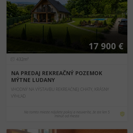
❮
❯
17 900 €
432m²
NA PREDAJ REKREAČNÝ POZEMOK
MÝTNE LUDANY
VHODNÝ NA VÝSTAVBU REKREAČNEJ CHATY, KRÁSNY
VÝHĽAD
Na tomto mieste nájdete pokoj a neuveríte, že ste len 5
minút od mesta