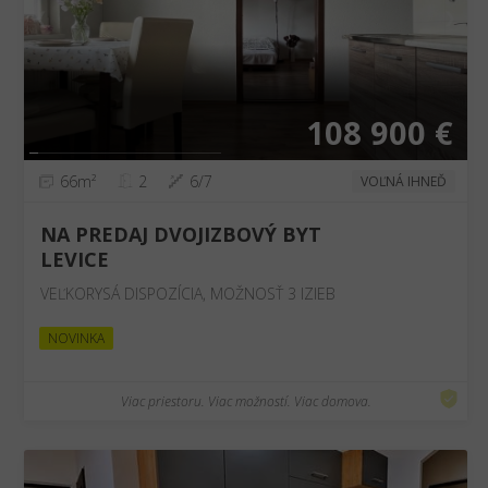
❮
❯
108 900 €
66m²
2
6/7
VOĽNÁ IHNEĎ
NA PREDAJ DVOJIZBOVÝ BYT
LEVICE
VEĽKORYSÁ DISPOZÍCIA, MOŽNOSŤ 3 IZIEB
NOVINKA
Viac priestoru. Viac možností. Viac domova.