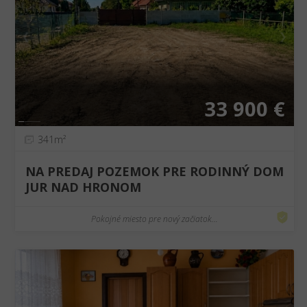
❮
❯
33 900 €
341m²
NA PREDAJ POZEMOK PRE RODINNÝ DOM
JUR NAD HRONOM
Pokojné miesto pre nový začiatok...