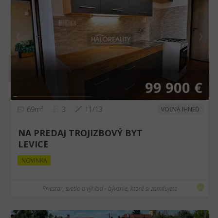
❮
❯
99 900 €
69m²
3
11/13
VOĽNÁ IHNEĎ
NA PREDAJ TROJIZBOVÝ BYT
LEVICE
NOVINKA
Priestor, svetlo a výhľad - bývanie, ktoré si zamilujete