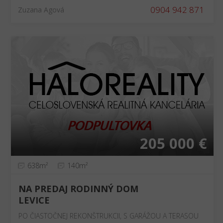
0904 942 871
Zuzana Agová
205 000 €
638m²
140m²
NA PREDAJ RODINNÝ DOM
LEVICE
PO ČIASTOČNEJ REKONŠTRUKCII, S GARÁŽOU A TERASOU