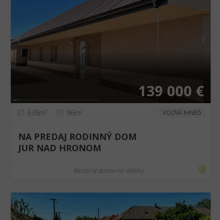
❮
❯
139 000 €
638m²
96m²
VOĽNÁ IHNEĎ
NA PREDAJ RODINNÝ DOM
JUR NAD HRONOM
Moderný domov na vidieku...