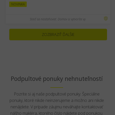
NOVINKA
Stačí sa nasťahovať. Domov si vytvoríte vy.
ZOZBRAZIŤ ĎALŠIE
Podpultové ponuky nehnuteľností
Pozrite si aj naše podpultové ponuky. Špeciálne
ponuky, ktoré nikde neinzerujeme a možno ani nikde
nenájdete. V prípade záujmu neváhajte kontaktovať
nášho makléra, ktorého číslo nájdete pod ponukou.