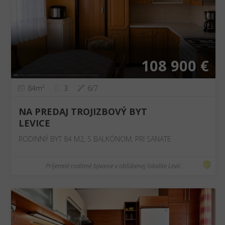
❮
❯
108 900 €
84m²
3
6/7
NA PREDAJ TROJIZBOVÝ BYT
LEVICE
RODINNÝ BYT 84 M2, S BALKÓNOM, PRI SANATE
Príjemné rodinné bývanie v obľúbenej lokalite Levíc