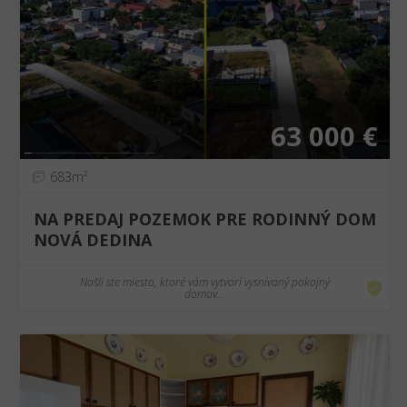
❮
❯
63 000 €
683m²
NA PREDAJ POZEMOK PRE RODINNÝ DOM
NOVÁ DEDINA
Našli ste miesto, ktoré vám vytvorí vysnívaný pokojný
domov...