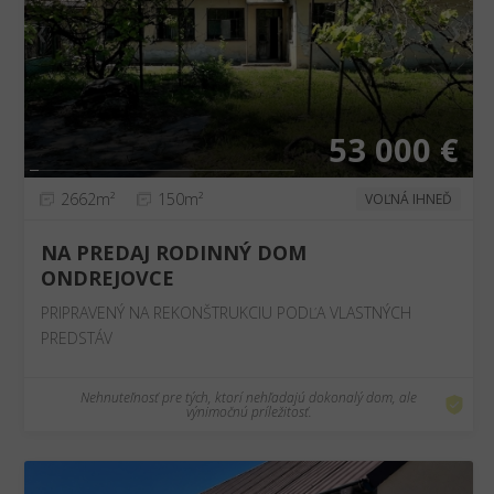
❮
❯
53 000 €
2662m²
150m²
VOĽNÁ IHNEĎ
NA PREDAJ RODINNÝ DOM
ONDREJOVCE
PRIPRAVENÝ NA REKONŠTRUKCIU PODĽA VLASTNÝCH
PREDSTÁV
Nehnuteľnosť pre tých, ktorí nehľadajú dokonalý dom, ale
výnimočnú príležitosť.