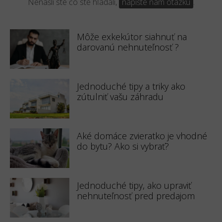
Nenašli ste čo ste hľadali,
napíšte nám otázku
.
Môže exkekútor siahnuť na
darovanú nehnuteľnosť ?
Jednoduché tipy a triky ako
zútulniť vašu záhradu
Aké domáce zvieratko je vhodné
do bytu? Ako si vybrať?
Jednoduché tipy, ako upraviť
nehnuteľnosť pred predajom