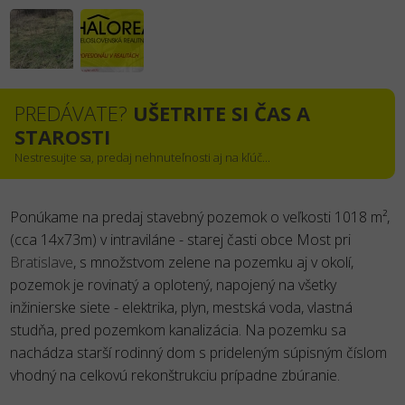
PREDÁVATE?
UŠETRITE SI ČAS A
STAROSTI
Nestresujte sa, predaj nehnuteľnosti aj na kľúč...
Ponúkame na predaj stavebný pozemok o veľkosti 1018 m²,
(cca 14x73m) v intraviláne - starej časti obce Most pri
Bratislave
, s množstvom zelene na pozemku aj v okolí,
pozemok je rovinatý a oplotený, napojený na všetky
inžinierske siete - elektrika, plyn, mestská voda, vlastná
studňa, pred pozemkom kanalizácia. Na pozemku sa
nachádza starší rodinný dom s prideleným súpisným číslom
vhodný na celkovú rekonštrukciu prípadne zbúranie.