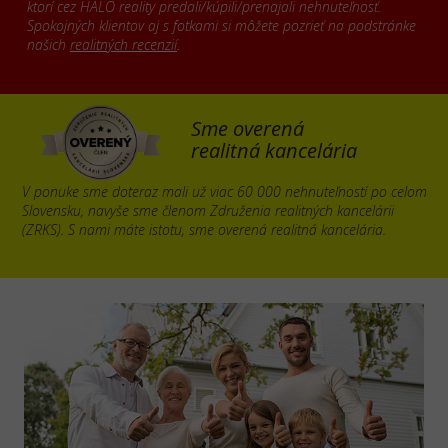
ktorí cez HALO reality predali/kúpili/prenajali nehnuteľnosť.
Spokojných klientov aj s fotkami si môžete pozrieť na podstránke
našich
realitných recenzií
.
Sme overená
realitná kancelária
V ponuke sme doteraz mali už viac 60 000 nehnuteľností po celom
Slovensku, navyše sme členom Združenia realitných kancelárii
(ZRKS). S nami máte istotu, sme overená realitná kancelária.