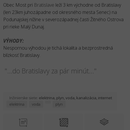
Obec Most pri
Bratislave
leží 3 km východne od Bratislavy
(len 23km juhozápadne od okresného mesta Senec) na
Podunajskej nížine v severozápadnej časti Žitného Ostrova
pri rieke Malý Dunaj.
VÝHODY:
Nespornou výhodou je tichá lokalita a bezprostredná
blízkosť Bratislavy.
"...do Bratislavy za pár minút..."
Inžinierske siete:
elektrina, plyn, voda, kanalizácia, internet
elektrina
voda
plyn