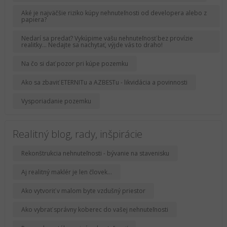
Aké je najväčšie riziko kúpy nehnuteľnosti od developera alebo z
papiera?
Nedarí sa predať? Vykúpime vašu nehnuteľnosť bez provízie
realitky... Nedajte sa nachytať, výjde vás to draho!
Na čo si dať pozor pri kúpe pozemku
Ako sa zbaviť ETERNITu a AZBESTu - likvidácia a povinnosti
Vysporiadanie pozemku
Realitný blog, rady, inšpirácie
Rekonštrukcia nehnuteľnosti - bývanie na stavenisku
Aj realitný maklér je len človek...
Ako vytvoriť v malom byte vzdušný priestor
Ako vybrať správny koberec do vašej nehnuteľnosti