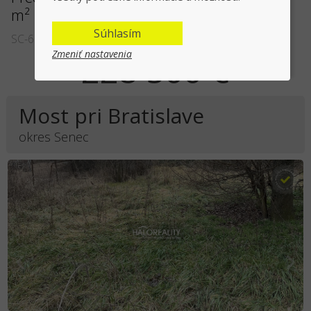
m² Most pri Bratislave
Súhlasím
SC-68969
Zmeniť nastavenia
228 500 €
Most pri Bratislave
okres Senec