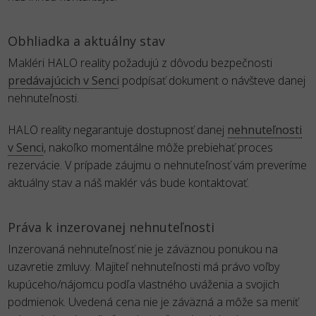
Obhliadka a aktuálny stav
Makléri HALO reality požadujú z dôvodu bezpečnosti
predávajúcich v Senci
podpísať dokument o návšteve danej
nehnuteľnosti.
HALO reality negarantuje dostupnosť danej
nehnuteľnosti
v Senci
, nakoľko momentálne môže prebiehať proces
rezervácie. V prípade záujmu o nehnuteľnosť vám preveríme
aktuálny stav a náš maklér vás bude kontaktovať.
Práva k inzerovanej nehnuteľnosti
Inzerovaná nehnuteľnosť nie je záväznou ponukou na
uzavretie zmluvy. Majiteľ nehnuteľnosti má právo voľby
kupúceho/nájomcu podľa vlastného uváženia a svojich
podmienok. Uvedená cena nie je záväzná a môže sa meniť