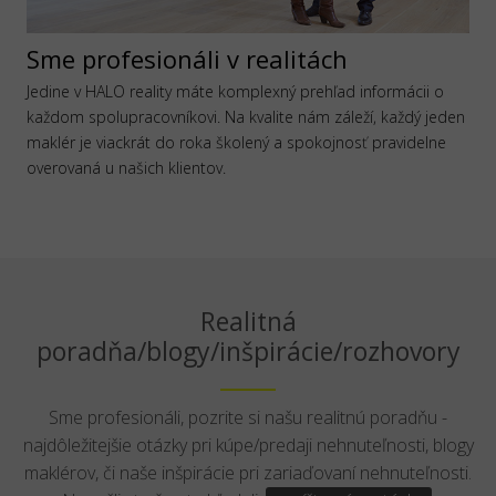
Sme profesionáli v realitách
Jedine v HALO reality máte komplexný prehľad informácii o
každom spolupracovníkovi. Na kvalite nám záleží, každý jeden
maklér je viackrát do roka školený a spokojnosť pravidelne
overovaná u našich klientov.
Realitná
poradňa/blogy/inšpirácie/rozhovory
Sme profesionáli, pozrite si našu realitnú poradňu -
najdôležitejšie otázky pri kúpe/predaji nehnuteľnosti, blogy
maklérov, či naše inšpirácie pri zariaďovaní nehnuteľnosti.