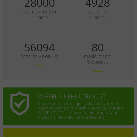
35000
6160
zazmluvnených
recenzií od
klientov
klientov
70118
100
doteraz v ponuke
maklérov po
Slovensku
OVERENÁ NEHNUTEĽNOSŤ
U nás vieme, čo ukazujeme. Máme overeného
vlastníka, vieme o ťarchách a nehnuteľnosť sme
OSOBNE VIDELI. Nepredávame okopírované
inzeráty z internetu. Sme profesionáli.