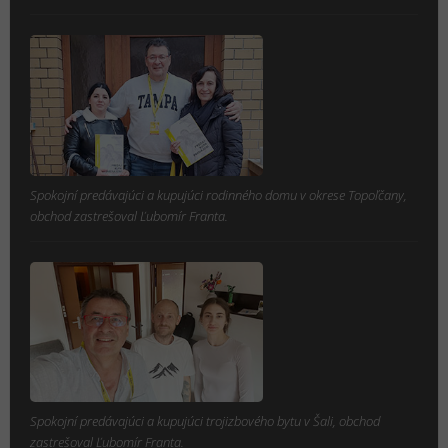
Spokojní predávajúci a kupujúci rodinného domu v okrese Topoľčany,
obchod zastrešoval Ľubomír Franta.
Spokojní predávajúci a kupujúci trojizbového bytu v Šali, obchod
zastrešoval Ľubomír Franta.