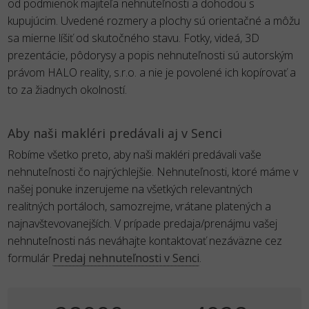
od podmienok majiteľa nehnuteľnosti a dohodou s
kupujúcim. Uvedené rozmery a plochy sú orientačné a môžu
sa mierne líšiť od skutočného stavu. Fotky, videá, 3D
prezentácie, pôdorysy a popis nehnuteľnosti sú autorským
právom HALO reality, s.r.o. a nie je povolené ich kopírovať a
to za žiadnych okolností.
Aby naši makléri predávali aj v Senci
Robíme všetko preto, aby naši makléri predávali vaše
nehnuteľnosti čo najrýchlejšie. Nehnuteľnosti, ktoré máme v
našej ponuke inzerujeme na všetkých relevantných
realitných portáloch, samozrejme, vrátane platených a
najnavštevovanejších. V prípade predaja/prenájmu vašej
nehnuteľnosti nás neváhajte kontaktovať nezáväzne cez
formulár
Predaj nehnuteľnosti v Senci
.