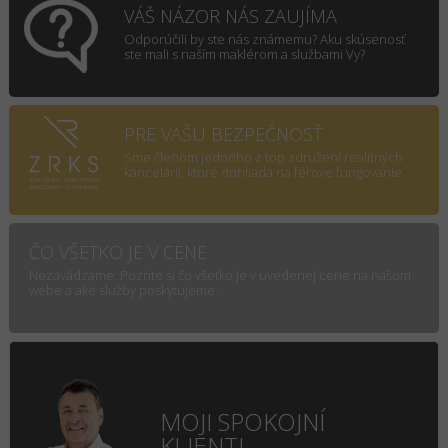
VÁŠ NÁZOR NÁS ZAUJÍMA
Odporúčili by ste nás známemu? Aku skúsenosť
ste mali s naším maklérom a službami Vy?
PRE VAŠU BEZPEČNOSŤ
Sme členom jedného z top združení realitných
kancelárii, ktoré dohliada na férove fungovanie.
ČO VŠETKO JE V CENE
Nezavádzame. Pozrite si čo všetko je v uvedenej cene na našom
webe a aké služby poskytujeme.
MOJI SPOKOJNÍ
KLIENTI