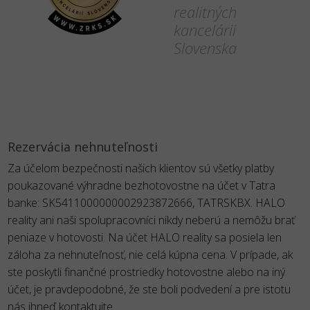
realitných
kancelárii
Slovenska
Rezervácia nehnuteľnosti
Za účelom bezpečnosti našich klientov sú všetky platby
poukazované výhradne bezhotovostne na účet v Tatra
banke: SK5411000000002923872666, TATRSKBX. HALO
reality ani naši spolupracovníci nikdy neberú a nemôžu brať
peniaze v hotovosti. Na účet HALO reality sa posiela len
záloha za nehnuteľnosť, nie celá kúpna cena. V prípade, ak
ste poskytli finančné prostriedky hotovostne alebo na iný
účet, je pravdepodobné, že ste boli podvedení a pre istotu
nás ihneď kontaktujte.