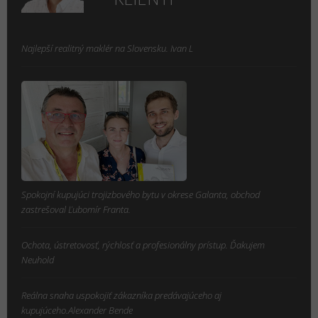
Najlepší realitný maklér na Slovensku. Ivan L
Spokojní kupujúci trojizbového bytu v okrese Galanta, obchod
zastrešoval Ľubomír Franta.
Ochota, ústretovosť, rýchlosť a profesionálny prístup. Ďakujem
Neuhold
Reálna snaha uspokojiť zákazníka predávajúceho aj
kupujúceho.Alexander Bende