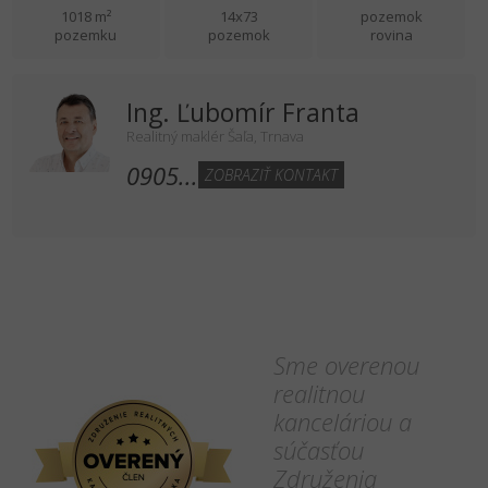
1018 m²
14x73
pozemok
pozemku
pozemok
rovina
Ing. Ľubomír Franta
Realitný maklér Šaľa, Trnava
0905...
ZOBRAZIŤ KONTAKT
Sme overenou
realitnou
kanceláriou a
súčasťou
Združenia