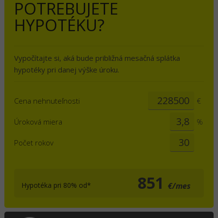
POTREBUJETE
HYPOTÉKU?
Vypočítajte si, aká bude približná mesačná splátka
hypotéky pri danej výške úroku.
Cena nehnuteľnosti
€
Úroková miera
%
Počet rokov
851
Hypotéka pri 80% od*
€/mes