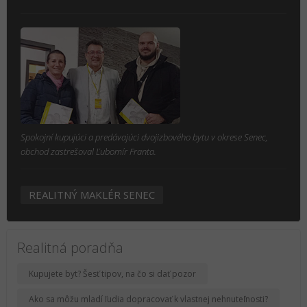
Spokojní kupujúci a predávajúci dvojizbového bytu v okrese Senec,
obchod zastrešoval Ľubomír Franta.
REALITNÝ MAKLÉR SENEC
Realitná poradňa
Kupujete byt? Šesť tipov, na čo si dať pozor
Ako sa môžu mladí ľudia dopracovať k vlastnej nehnuteľnosti?