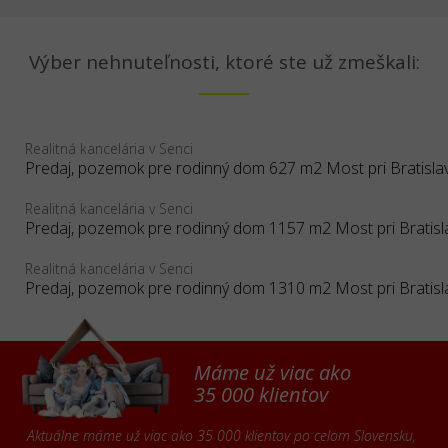
Výber nehnuteľnosti, ktoré ste už zmeškali:
Realitná kancelária v Senci
Realitná kancelária v Senci
Predaj, pozemok pre rodinný dom 1157 m2 Most pri Bratisl
Realitná kancelária v Senci
Predaj, pozemok pre rodinný dom 1310 m2 Most pri Bratisl
Máme už viac ako
35 000 klientov
Aktuálne máme už viac ako 35 000 klientov po celom Slovensku,