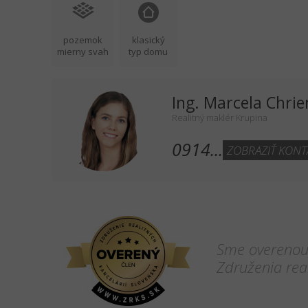
pozemok
klasický
mierny svah
typ domu
Ing. Marcela Chri
Realitný maklér Krupina
0914...
ZOBRAZIŤ KONT
Sme overenou 
Združenia real