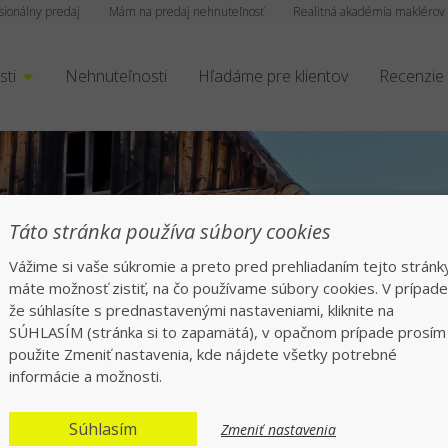
sionálny predaj
Mám na predaj nehnuteľnosť
Realitná akadémia maklérov
sti
Nehnuteľnosti
Hľadáme pre klientov
Recenzie
Táto stránka používa súbory cookies
Vážime si vaše súkromie a preto pred prehliadaním tejto stránk
máte možnosť zistiť, na čo používame súbory cookies. V prípade
že súhlasíte s prednastavenými nastaveniami, kliknite na
SÚHLASÍM (stránka si to zapamätá), v opačnom prípade prosím
použite Zmeniť nastavenia, kde nájdete všetky potrebné
informácie a možnosti.
ká chalupa v tichom 
Súhlasím
Zmeniť nastavenia