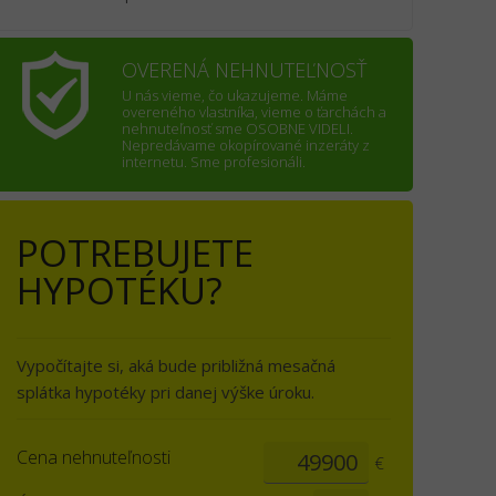
OVERENÁ NEHNUTEĽNOSŤ
U nás vieme, čo ukazujeme. Máme
overeného vlastníka, vieme o ťarchách a
nehnuteľnosť sme OSOBNE VIDELI.
Nepredávame okopírované inzeráty z
internetu. Sme profesionáli.
POTREBUJETE
HYPOTÉKU?
Vypočítajte si, aká bude približná mesačná
splátka hypotéky pri danej výške úroku.
Cena nehnuteľnosti
€