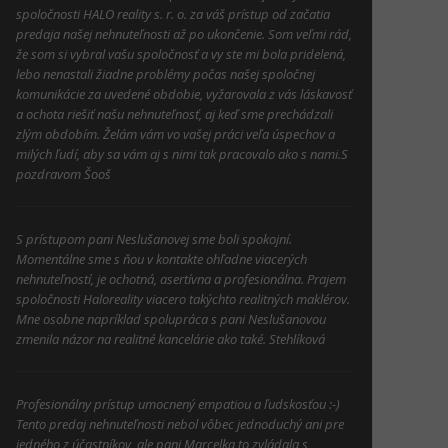
spoločnosti HALO reality s. r. o. za váš prístup od začatia
predaja našej nehnuteľnosti až po ukončenie. Som veľmi rád,
že som si vybral vašu spoločnosť a vy ste mi bola pridelená,
lebo nenastali žiadne problémy počas našej spoločnej
komunikácie za uvedené obdobie, vyžarovala z vás láskavosť
a ochota riešiť našu nehnuteľnosť, aj keď sme prechádzali
zlým obdobím. Želám vám vo vašej práci veľa úspechov a
milých ľudí, aby sa vám aj s nimi tak pracovalo ako s nami.S
pozdravom Šooš
S prístupom pani Neslušanovej sme boli spokojní.
Momentálne sme s ňou v kontakte ohľadne viacerých
nehnuteľností, je ochotná, asertívna a profesionálna. Prajem
spoločnosti Haloreality viacero takýchto realitných maklérov.
Mne osobne napríklad spolupráca s pani Neslušanovou
zmenila názor na realitné kancelárie ako také. Stehlíková
Profesionálny prístup umocnený empatiou a ľudskosťou :-)
Tento predaj nehnuteľnosti nebol vôbec jednoduchý ani pre
jedného z účastníkov, ale pani Marcelka to zvládala s