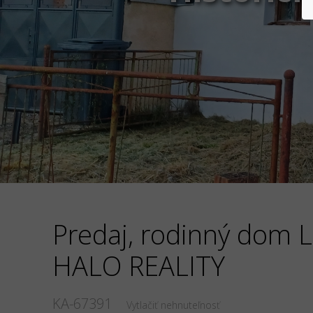
Predaj, rodinný dom 
HALO REALITY
KA-67391
Vytlačiť nehnuteľnosť