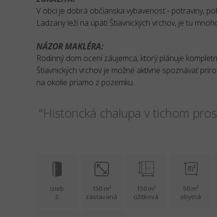
V obci je dobrá občianska vybavenosť - potraviny, po
Ladzany leží na úpätí Štiavnických vrchov, je tu mno
NÁZOR MAKLÉRA:
Rodinný dom ocení záujemca, ktorý plánuje kompletnú
Štiavnických vrchov je možné aktívne spoznávať prírod
na okolie priamo z pozemku.
"Historická chalupa v tichom pros
izieb
150 m²
150 m²
50 m²
2
zastavaná
úžitková
obytná