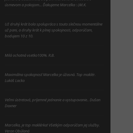
úsmevom a pokojom... Ďakujeme Marcelka :-)M.K.
Už druhý krát bola spolupráca s touto slečnou momentálne
už pani, a druhy krát k plnej spokojnosti, odporúčam,
bodujem 10 z 10.
Milá ochotná vsetko100%. R.B.
Maximálna spokojnosť Marcelka je úžasná. Top maklér.
Lukáš Lacko
Veľmi ústretová, príjemné jednanie a vystupovanie.. Dušan
Daxner
Marcelka, je top maklérka! Všetkým odporúčam jej služby.
Veron Obúlaná