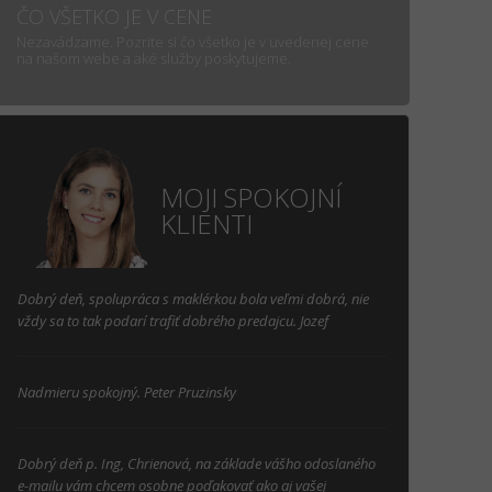
ČO VŠETKO JE V CENE
Nezavádzame. Pozrite si čo všetko je v uvedenej cene
na našom webe a aké služby poskytujeme.
MOJI SPOKOJNÍ
KLIENTI
Dobrý deň, spolupráca s maklérkou bola veľmi dobrá, nie
vždy sa to tak podarí trafiť dobrého predajcu. Jozef
Nadmieru spokojný. Peter Pruzinsky
Dobrý deň p. Ing, Chrienová, na základe vášho odoslaného
e-mailu vám chcem osobne poďakovať ako aj vašej