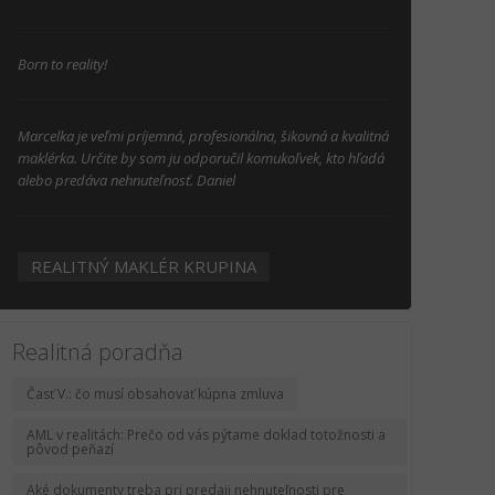
Born to reality!
Marcelka je veľmi príjemná, profesionálna, šikovná a kvalitná
maklérka. Určite by som ju odporučil komukoľvek, kto hľadá
alebo predáva nehnuteľnosť. Daniel
REALITNÝ MAKLÉR KRUPINA
Realitná poradňa
Časť V.: čo musí obsahovať kúpna zmluva
AML v realitách: Prečo od vás pýtame doklad totožnosti a
pôvod peňazí
Aké dokumenty treba pri predaji nehnuteľnosti pre