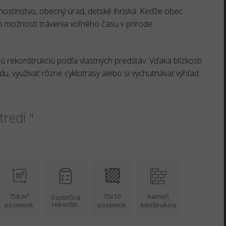
hostinstvo, obecný úrad, detské ihriská. Keďže obec
ho možností trávenia voľného času v prírode.
 rekonštrukciu podľa vlastných predstáv. Vďaka blízkosti
u, využívať rôzne cyklotrasy alebo si vychutnávať výhľad
tredí "
758 m²
75x10
kameň
čiastočná
rekonštr.
pozemok
pozemok
konštrukcia