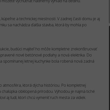
 môžete vychutnať nádherný výhľad na dedinu.
kúpeľne a technickej miestnosti. V zadnej časti domu je aj
ku sa nachádza ďalšia stavba, ktorá by mohla po
ukcie, budúci majiteľ ho môže kompletne zrekonštruovať
i spravené nové betónové podlahy a nová elektrika. Do
Na spomínanej letnej kuchynke bola robená nová zadná
 atmosféra, ktorá dýcha históriou. Po kompletnej
sna chalúpka obklopená prírodou. Výhodou je najmä tiché
oví aj ľudí, ktorí chcú vymeniť ruch mesta za vidiek.