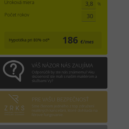
Úroková miera
%
Počet rokov
186
Hypotéka pri 80% od*
€/mes
VÁŠ NÁZOR NÁS ZAUJÍMA
Odporúčili by ste nás známemu? Aku
skúsenosť ste mali s naším maklérom a
službami Vy?
PRE VAŠU BEZPEČNOSŤ
Sme členom jedného z top združení
realitných kancelárii, ktoré dohliada na
férove fungovanie.