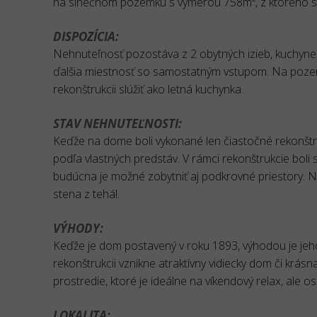
na slnečnom pozemku s výmerou 758m², z ktorého si
DISPOZÍCIA:
Nehnuteľnosť pozostáva z 2 obytných izieb, kuchyne, 
ďalšia miestnosť so samostatným vstupom. Na pozem
rekonštrukcii slúžiť ako letná kuchynka.
STAV NEHNUTEĽNOSTI:
Keďže na dome boli vykonané len čiastočné rekonštr
podľa vlastných predstáv. V rámci rekonštrukcie bol
budúcna je možné zobytniť aj podkrovné priestory. 
stena z tehál.
VÝHODY:
Keďže je dom postavený v roku 1893, výhodou je jeho
rekonštrukcii vznikne atraktívny vidiecky dom či krá
prostredie, ktoré je ideálne na víkendový relax, ale osl
LOKALITA: