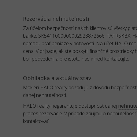
Rezervácia nehnuteľnosti
Za účelom bezpečnosti našich klientov sú všetky pl
banke: SK5411000000002923872666, TATRSKBX. HALO 
nemôžu brať peniaze v hotovosti. Na účet HALO reali
cena. V prípade, ak ste poskytli finančné prostriedky
boli podvedení a pre istotu nás ihneď kontaktujte.
Obhliadka a aktuálny stav
Makléri HALO reality požadujú z dôvodu bezpečnost
danej nehnuteľnosti.
HALO reality negarantuje dostupnosť danej
nehnute
proces rezervácie. V prípade záujmu o nehnuteľnosť
kontaktovať.