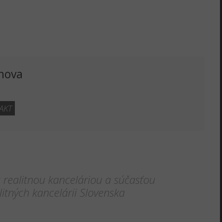
enova
AKT
realitnou kanceláriou a súčasťou
itných kancelárii Slovenska