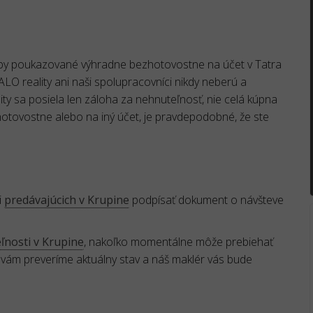
atby poukazované výhradne bezhotovostne na účet v Tatra
reality ani naši spolupracovníci nikdy neberú a
ty sa posiela len záloha za nehnuteľnosť, nie celá kúpna
 hotovostne alebo na iný účet, je pravdepodobné, že ste
i
predávajúcich v Krupine
podpísať dokument o návšteve
ľnosti v Krupine
, nakoľko momentálne môže prebiehať
 vám preveríme aktuálny stav a náš maklér vás bude