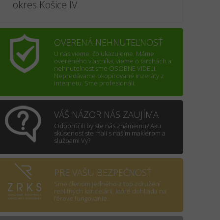
okres Košice IV
OVERENÁ NEHNUTEĽNOSŤ
U nás vieme, čo ukazujeme. Máme
overeného vlastníka, vieme o ťarchách a
nehnuteľnosť sme OSOBNE VIDELI.
Nepredávame okopírované inzeráty z
internetu. Sme profesionáli.
VÁŠ NÁZOR NÁS ZAUJÍMA
Odporúčili by ste nás známemu? Aku
skúsenosť ste mali s naším maklérom a
službami Vy?
PRE VAŠU BEZPEČNOSŤ
Sme členom jedného z top združení
realitných kancelárii, ktoré dohliada na
férove fungovanie.