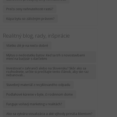
Prečo ceny nehnuteľnosti rastú?
Kúpa bytu so záložným právom?
Realitný blog, rady, inšpirácie
Všetko zlé je na niečo dobré
Mýtus o nedostatku bytov: Keď sa trh s novostavbami
mení na ba(i)zár s darčekmi
Investovať v zahraničí alebo na Slovensku? Skôr ako sa
rozhodnete, určite si prečítajte tento článok, aby ste raz
nebanovali...
Stavebný materiál z recyklovaného odpadu
Podlahové kúrenie v byte, či rodinnom dome
Funguje voňavý marketing v realitách?
Ako sa vytvára vizualizácia a aké výhody prináša klientom?