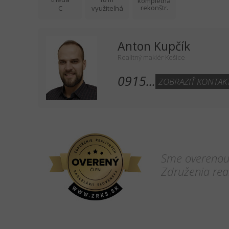
kompletná
rekonštr.
C
využiteľná
Anton Kupčík
Realitný maklér Košice
0915...
ZOBRAZIŤ KONTAK
Sme overenou 
Združenia real