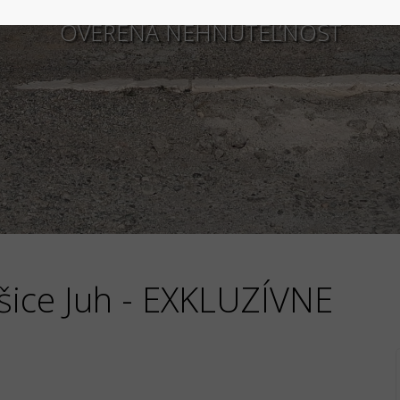
OVERENÁ NEHNUTEĽNOSŤ
šice Juh - EXKLUZÍVNE