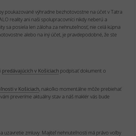
atby poukazované výhradne bezhotovostne na účet v Tatra
reality ani naši spolupracovníci nikdy neberú a
ty sa posiela len záloha za nehnuteľnosť, nie celá kúpna
 hotovostne alebo na iný účet, je pravdepodobné, že ste
i
predávajúcich v Košiciach
podpísať dokument o
nosti v Košiciach
, nakoľko momentálne môže prebiehať
 vám preveríme aktuálny stav a náš maklér vás bude
 uzavretie zmluvy. Majiteľ nehnuteľnosti má právo voľby