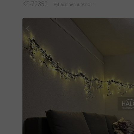
KE-72852
Vytlačiť nehnuteľnosť