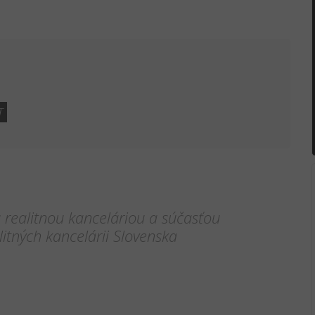
T
realitnou kanceláriou a súčasťou
itných kancelárii Slovenska