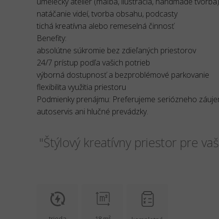
umelecký ateliér (maľba, ilustrácia, handmade tvorba
natáčanie videí, tvorba obsahu, podcasty
tichá kreatívna alebo remeselná činnosť
Benefity:
absolútne súkromie bez zdieľaných priestorov
24/7 prístup podľa vašich potrieb
výborná dostupnosť a bezproblémové parkovanie
flexibilita využitia priestoru
Podmienky prenájmu: Preferujeme seriózneho záujem
autoservis ani hlučné prevádzky.
"Štýlový kreatívny priestor pre va
trieda
18 m²