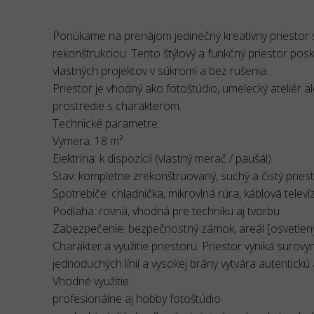
Ponúkame na prenájom jedinečný kreatívny priestor s
rekonštrukciou. Tento štýlový a funkčný priestor posk
vlastných projektov v súkromí a bez rušenia.
Priestor je vhodný ako fotoštúdio, umelecký ateliér a
prostredie s charakterom.
Technické parametre:
Výmera: 18 m²
Elektrina: k dispozícii (vlastný merač / paušál)
Stav: kompletne zrekonštruovaný, suchý a čistý pries
Spotrebiče: chladnička, mikrovlná rúra, káblová televízi
Podlaha: rovná, vhodná pre techniku aj tvorbu
Zabezpečenie: bezpečnostný zámok, areál [osvetlen
Charakter a využitie priestoru: Priestor vyniká suro
jednoduchých línií a vysokej brány vytvára autentickú
Vhodné využitie:
profesionálne aj hobby fotoštúdio