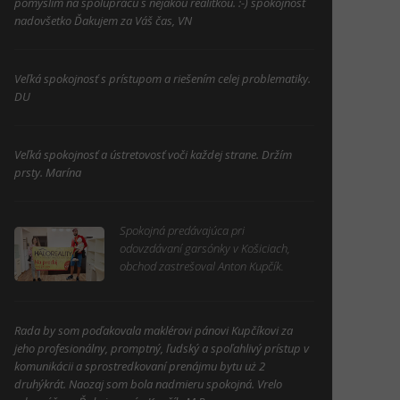
pomyslím na spoluprácu s nejakou realitkou. :-) spokojnosť
nadovšetko Ďakujem za Váš čas, VN
Veľká spokojnosť s prístupom a riešením celej problematiky.
DU
Veľká spokojnosť a ústretovosť voči každej strane. Držím
prsty. Marína
Spokojná predávajúca pri
odovzdávaní garsónky v Košiciach,
obchod zastrešoval Anton Kupčík.
Rada by som poďakovala maklérovi pánovi Kupčíkovi za
jeho profesionálny, promptný, ľudský a spoľahlivý prístup v
komunikácii a sprostredkovaní prenájmu bytu uż 2
druhýkrát. Naozaj som bola nadmieru spokojná. Vrelo