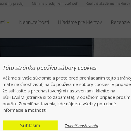
sionálny predaj
Mám na predaj nehnuteľnosť
Realitná akadémia maklérov
sti
Nehnuteľnosti
Hľadáme pre klientov
Recenzie
Táto stránka používa súbory cookies
Vážime si vaše súkromie a preto pred prehliadaním tejto stránk
máte možnosť zistiť, na čo používame súbory cookies. V prípade
že súhlasíte s prednastavenými nastaveniami, kliknite na
SÚHLASÍM (stránka si to zapamätá), v opačnom prípade prosím
použite Zmeniť nastavenia, kde nájdete všetky potrebné
informácie a možnosti.
eatívny priestor pre
Súhlasím
Zmeniť nastavenia