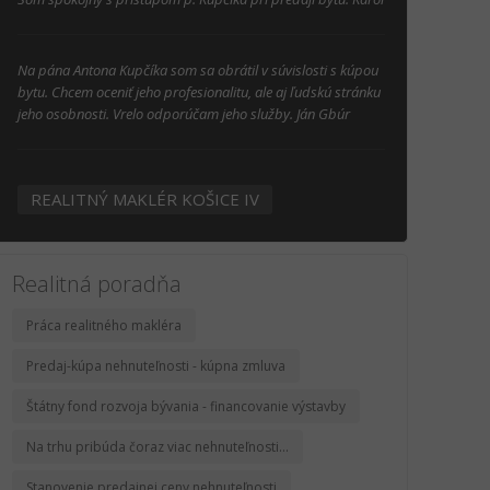
Na pána Antona Kupčíka som sa obrátil v súvislosti s kúpou
bytu. Chcem oceniť jeho profesionalitu, ale aj ľudskú stránku
jeho osobnosti. Vrelo odporúčam jeho služby. Ján Gbúr
REALITNÝ MAKLÉR KOŠICE IV
Realitná poradňa
Práca realitného makléra
Predaj-kúpa nehnuteľnosti - kúpna zmluva
Štátny fond rozvoja bývania - financovanie výstavby
Na trhu pribúda čoraz viac nehnuteľnosti...
Stanovenie predajnej ceny nehnuteľnosti