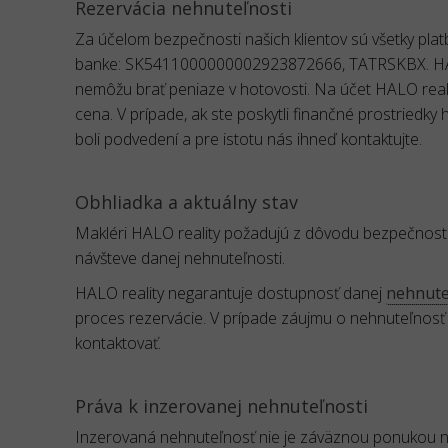
Rezervácia nehnuteľnosti
Za účelom bezpečnosti našich klientov sú všetky pl
banke: SK5411000000002923872666, TATRSKBX. HALO 
nemôžu brať peniaze v hotovosti. Na účet HALO reali
cena. V prípade, ak ste poskytli finančné prostriedky
boli podvedení a pre istotu nás ihneď kontaktujte.
Obhliadka a aktuálny stav
Makléri HALO reality požadujú z dôvodu bezpečnost
návšteve danej nehnuteľnosti.
HALO reality negarantuje dostupnosť danej
nehnuteľ
proces rezervácie. V prípade záujmu o nehnuteľnosť
kontaktovať.
Práva k inzerovanej nehnuteľnosti
Inzerovaná nehnuteľnosť nie je záväznou ponukou na