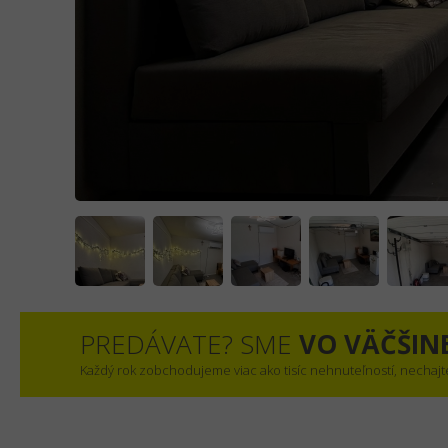
PREDÁVATE? SME
VO VÄČŠIN
Každý rok zobchodujeme viac ako tisíc nehnuteľností, nechajt