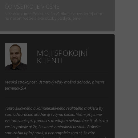
ČO VŠETKO JE V CENE
Nezavádzame. Pozrite si čo všetko je v uvedenej cene
na našom webe a aké služby poskytujeme.
MOJI SPOKOJNÍ
KLIENTI
Vysoká spokojnosť, ústretový vždy možná dohoda, plnenie
termínov.Š.A
Tohto šikovného a komunikatívného realitného makléra by
som odporúčala kľudne aj svojmu okoliu. Veľmi príjemné
vystupovanie pri pomoci s predajom nehnuteľnosti, ak treba
veci zopakuje aj 2x, čo sa mi v minulosti nestalo. Práveže
som zažila uplný opak, a nepomyslela som si, že ešte