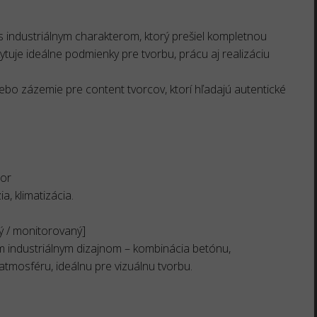
 industriálnym charakterom, ktorý prešiel kompletnou
ytuje ideálne podmienky pre tvorbu, prácu aj realizáciu
lebo zázemie pre content tvorcov, ktorí hľadajú autentické
tor
a, klimatizácia.
ý / monitorovaný]
vým industriálnym dizajnom – kombinácia betónu,
 atmosféru, ideálnu pre vizuálnu tvorbu.