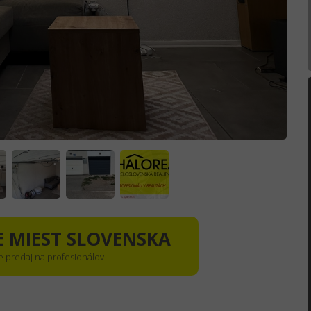
E MIEST SLOVENSKA
e predaj na profesionálov