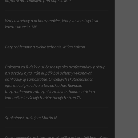
odporúčam. Ďakujem pán Kupčík. M.R.
Vzdy ustretovy a ochotny makler, ktory sa snazi vyriesit
kazdu situaciu. MP
Bezproblemove a rychle jednanie. Milan Kolcun
Ďakujem za ľudský a súčasne vysoko profesionálny prístup
pri predaji bytu. Pán Kupčík bol ochotný vykonávať
obhliadky aj samostatne. O všetkých skutočnostiach
informoval pravdivo a bezodkladne. Rovnako
bezproblémovo zabezpečil zmluvnú dokumentáciu a
komunikáciu všetkých zúčastnených strán.TH
Spokojnost, dakujem.Martin N.
Som spokojný s prístupom p. Kupčíka pri predaji bytu. Karol