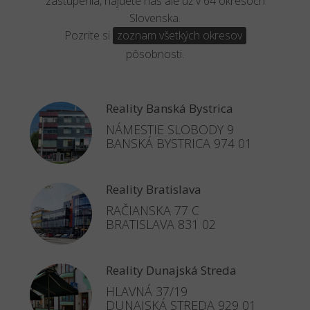
zastúpenia, nájdete nás ale už v 64 okresoch
Slovenska.
Pozrite si
zoznam všetkých okresov
pôsobnosti.
Reality Banská Bystrica
NÁMESTIE SLOBODY 9
BANSKÁ BYSTRICA 974 01
Reality Bratislava
RAČIANSKA 77 C
BRATISLAVA 831 02
Reality Dunajská Streda
HLAVNÁ 37/19
DUNAJSKÁ STREDA 929 01