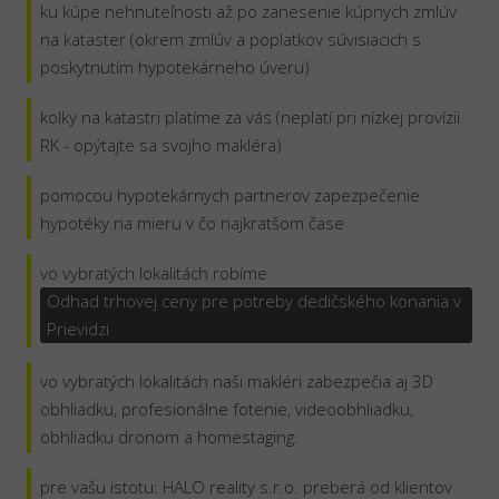
ku kúpe nehnuteľnosti až po zanesenie kúpnych zmlúv
na kataster (okrem zmlúv a poplatkov súvisiacich s
poskytnutím hypotekárneho úveru)
kolky na katastri platíme za vás (neplatí pri nízkej provízii
RK - opýtajte sa svojho makléra)
pomocou hypotekárnych partnerov zapezpečenie
hypotéky na mieru v čo najkratšom čase
vo vybratých lokalitách robíme
Odhad trhovej ceny pre potreby dedičského konania v
Prievidzi
vo vybratých lokalitách naši makléri zabezpečia aj 3D
obhliadku, profesionálne fotenie, videoobhliadku,
obhliadku dronom a homestaging.
pre vašu istotu: HALO reality s.r.o. preberá od klientov