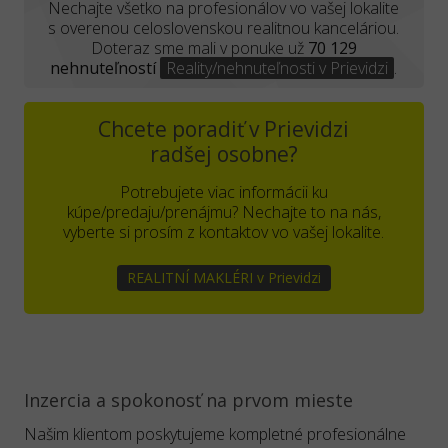
Nechajte všetko na profesionálov vo vašej lokalite
s overenou celoslovenskou realitnou kanceláriou.
Doteraz sme mali v ponuke už
70 129
nehnuteľností
Reality/nehnuteľnosti v Prievidzi
.
Chcete poradiť v Prievidzi
radšej osobne?
Potrebujete viac informácii ku
kúpe/predaju/prenájmu? Nechajte to na nás,
vyberte si prosím z kontaktov vo vašej lokalite.
REALITNÍ MAKLÉRI v Prievidzi
Inzercia a spokonosť na prvom mieste
Našim klientom poskytujeme kompletné profesionálne