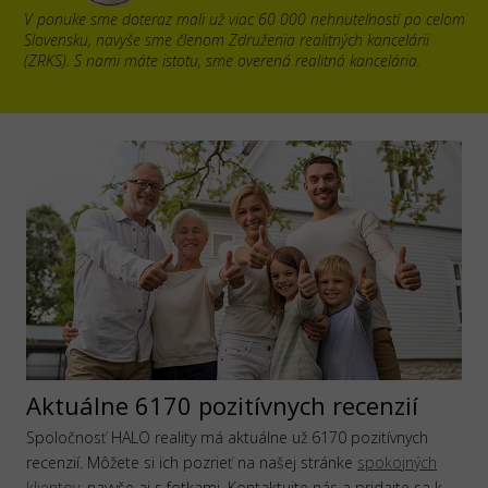
V ponuke sme doteraz mali už viac 60 000 nehnuteľností po celom
Slovensku, navyše sme členom Združenia realitných kancelárii
(ZRKS). S nami máte istotu, sme overená realitná kancelária.
Aktuálne 6170 pozitívnych recenzií
Spoločnosť HALO reality má aktuálne už 6170 pozitívnych
recenzií. Môžete si ich pozrieť na našej stránke
spokojných
klientov
, navyše aj s fotkami. Kontaktujte nás a pridajte sa k