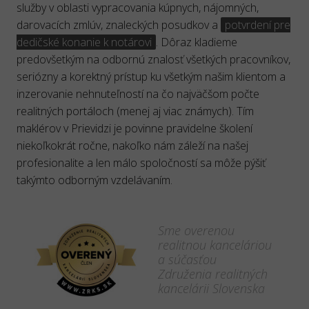
služby v oblasti vypracovania kúpnych, nájomných,
darovacích zmlúv, znaleckých posudkov a
potvrdení pre
dedičské konanie k notárovi
. Dôraz kladieme
predovšetkým na odbornú znalosť všetkých pracovníkov,
seriózny a korektný prístup ku všetkým našim klientom a
inzerovanie nehnuteľností na čo najväčšom počte
realitných portáloch (menej aj viac známych). Tím
maklérov v Prievidzi je povinne pravidelne školení
niekoľkokrát ročne, nakoľko nám záleží na našej
profesionalite a len málo spoločností sa môže pýšiť
takýmto odborným vzdelávaním.
Sme overenou
realitnou kanceláriou
a súčasťou
Združenia realitných
kancelárii Slovenska