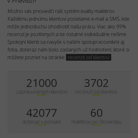
v Prievidzi?
Možno vás presvedčí náš systém kvality maklérov.
Každému jednúmu klientovi posielame e-mail a SMS, kde
môže jednoduchu ohodnotiť našu prácu. Viac ako 99%
recenzií je pozitívnych a tie ostatné individuálne riešime.
Spokojní klienti sa navyše s našimi spolupracovníkmi aj
fotia, doteraz nám bolo zaslaných už hodnotení, ktoré si
môžete pozrieť na stránke
recenzií od klientov
.
35000
6170
zazmluvnených klientov
recenzií od klientov
70129
100
doteraz v ponuke
maklérov po Slovensku