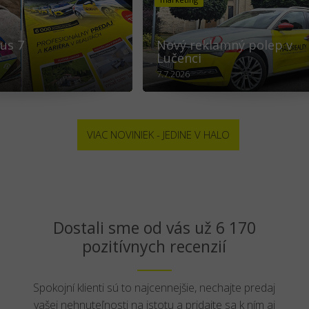
us 7
Nový reklamný polep v
Lučenci
7.7.2026
VIAC NOVINIEK - JEDINE V HALO
Dostali sme od vás už 6 170
pozitívnych recenzií
Spokojní klienti sú to najcennejšie, nechajte predaj
vašej nehnuteľnosti na istotu a pridajte sa k ním aj