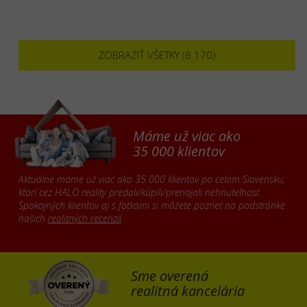
ZOBRAZIŤ VŠETKY (6 170)
Máme už viac ako
35 000 klientov
Aktuálne máme už viac ako 35 000 klientov po celom Slovensku,
ktorí cez HALO reality predali/kúpili/prenajali nehnuteľnosť.
Spokojných klientov aj s fotkami si môžete pozrieť na podstránke
našich
realitných recenzií
.
Sme overená
realitná kancelária