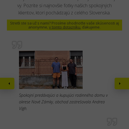
vy. Pozrite si najnovšie fotky našich spokojných
klientov, ktorí pochádzajú z celého Slovenska.
Stretli ste sa už s nami? Prosíme ohodnoťte vaše skúsenosti aj
anonymne,
v tomto dotazníku
, ďakujeme.
Spokojní predávajúci a kupujúci rodinného domu v
okrese Nové Zámky, obchod zastrešovala Andrea
Vígh.