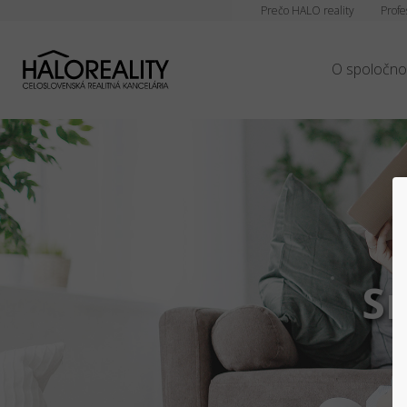
Prečo HALO reality
Profe
O spoločno
Sm