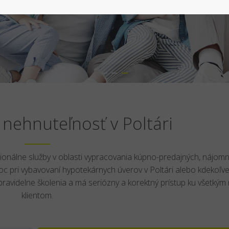
nehnuteľnosť v Poltári
onálne služby v oblasti vypracovania kúpno-predajných, nájomn
 pri vybavovaní hypotekárnych úverov v Poltári alebo kdekoľv
pravidelne školenia a má seriózny a korektný prístup ku všetkým
klientom.