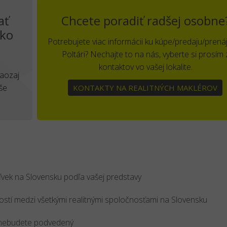
ať
Chcete poradiť radšej osobne
tko
Potrebujete viac informácii ku kúpe/predaju/prená
Poltári? Nechajte to na nás, vyberte si prosím 
kontaktov vo vašej lokalite.
Naozaj
še
KONTAKTY NA REALITNÝCH MAKLÉROV
ľvek na Slovensku podľa vašej predstavy
stí medzi všetkými realitnými spoločnosťami na Slovensku
že nebudete podvedený