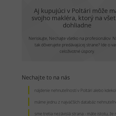
Aj kupujúci v Poltári môže m
svojho makléra, ktorý na vše
dohliadne
Neriskujte, Nechajte všetko na profesionálov. 
tak dôverujete predávajúcej strane? Ide o va
celoživotné úspory.
Nechajte to na nás
nájdenie nehnuteľností v Poltári alebo kdeko
máme jednu z najväčších databáz nehnuteľno
sme tretia nezávislá strana - máte istotu, 