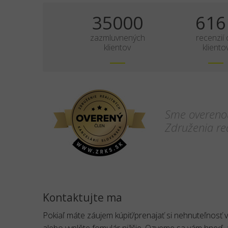
35000
616
zazmluvnených
recenzií
klientov
kliento
Sme overenou
Združenia rea
Kontaktujte ma
Pokiaľ máte záujem kúpiť/prenajať si nehnuteľnosť v
alebo vyplňte fomulár nižšie. Ozveme sa vám hneď,