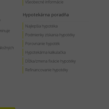
Všeobecné informácie
Hypotekárna poradňa
a
Najlepšia hypotéka
minuje
Podmienky získania hypotéky
Porovnanie hypoték
áložných
Hypotekárna kalkulačka
Dĺžka/zmena fixácie hypotéky
Refinancovanie hypotéky