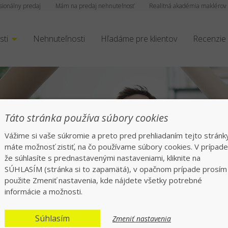
sionálny predaj
Mám na predaj nehnuteľnosť
Realitná akadémia maklérov
sti
Nehnuteľnosti
Hľadáme pre klientov
Recenzie
Táto stránka používa súbory cookies
Vážime si vaše súkromie a preto pred prehliadaním tejto stránk
máte možnosť zistiť, na čo používame súbory cookies. V prípade
že súhlasíte s prednastavenými nastaveniami, kliknite na
e overená kancelá
SÚHLASÍM (stránka si to zapamätá), v opačnom prípade prosím
použite Zmeniť nastavenia, kde nájdete všetky potrebné
informácie a možnosti.
Predali sme viac ako 10.000 nehnuteľnost
Súhlasím
Zmeniť nastavenia