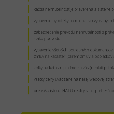
každá nehnuteľnosť je preverená a zistené p
vybavenie hypotéky na mieru - vo vybraných
zabezpečenie prevodu nehnuteľnosti s právno
riziko podvodu
vybavenie všetkých potrebných dokumentov k
zmlúv na kataster (okrem zmlúv a poplatkov
kolky na katastri platíme za vás (neplatí pri n
všetky ceny uvádzané na našej webovej str
pre vašu istotu: HALO reality s.r.o. preberá 