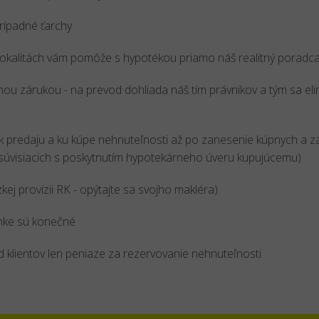
rípadné ťarchy
 lokalitách vám pomôže s hypotékou priamo náš realitný poradc
u zárukou - na prevod dohliada náš tím právnikov a tým sa eli
 predaju a ku kúpe nehnuteľnosti až po zanesenie kúpnych a z
 súvisiacich s poskytnutím hypotekárneho úveru kupujúcemu)
ízkej provízii RK - opýtajte sa svojho makléra)
ánke sú konečné
od klientov len peniaze za rezervovanie nehnuteľnosti