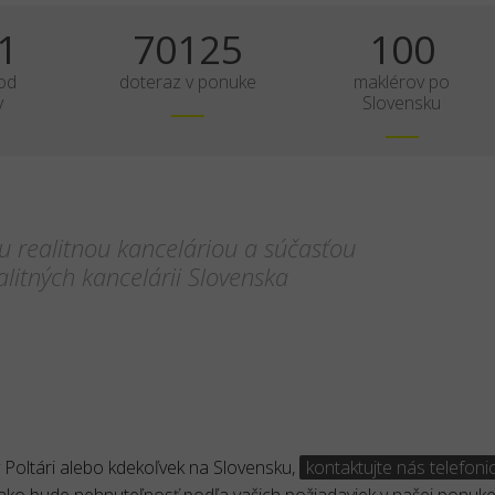
1
70125
100
 od
doteraz v ponuke
maklérov po
v
Slovensku
 realitnou kanceláriou a súčasťou
litných kancelárii Slovenska
 Poltári alebo kdekoľvek na Slovensku,
kontaktujte nás telefoni
 ako bude nehnuteľnosť podľa vašich požiadaviek v našej ponuke