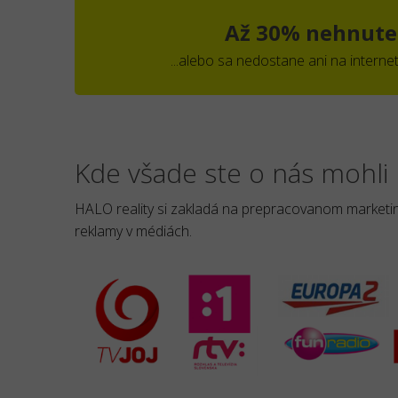
Až 30% nehnuteľ
...alebo sa nedostane ani na internet.
Kde všade ste o nás mohli 
HALO reality si zakladá na prepracovanom marketing
reklamy v médiách.