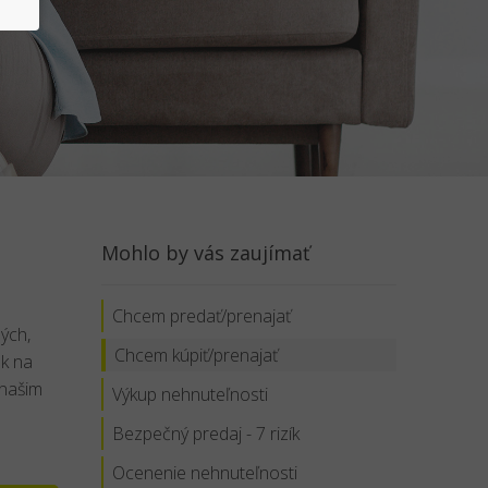
Mohlo by vás zaujímať
Chcem predať/prenajať
ých,
Chcem kúpiť/prenajať
ek na
 našim
Výkup nehnuteľnosti
Bezpečný predaj - 7 rizík
Ocenenie nehnuteľnosti