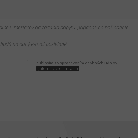
lne 6 mesiacov od zadania dopytu, prípadne na požiadanie
budú na daný e-mail posielané.
súhlasím so spracovaním osobných údajov
(informácie o súhlase)