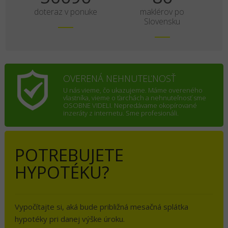
doteraz v ponuke
maklérov po
Slovensku
OVERENÁ NEHNUTEĽNOSŤ
U nás vieme, čo ukazujeme. Máme overeného
vlastníka, vieme o ťarchách a nehnuteľnosť sme
OSOBNE VIDELI. Nepredávame okopírované
inzeráty z internetu. Sme profesionáli.
POTREBUJETE
HYPOTÉKU?
Vypočítajte si, aká bude približná mesačná splátka
hypotéky pri danej výške úroku.