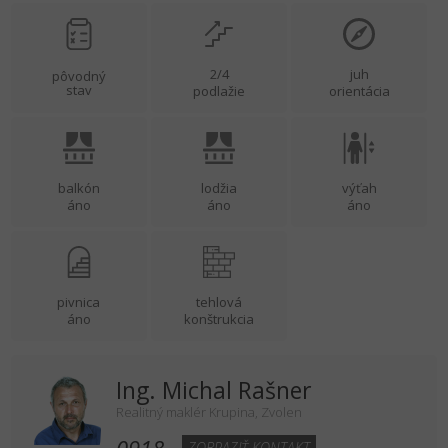
2/4
juh
pôvodný
stav
podlažie
orientácia
balkón
lodžia
výťah
áno
áno
áno
pivnica
tehlová
áno
konštrukcia
Ing. Michal Rašner
Realitný maklér Krupina, Zvolen
0918...
ZOBRAZIŤ KONTAKT