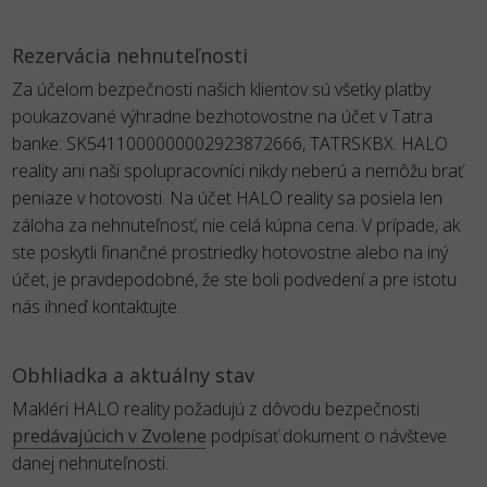
Rezervácia nehnuteľnosti
Za účelom bezpečnosti našich klientov sú všetky platby
poukazované výhradne bezhotovostne na účet v Tatra
banke: SK5411000000002923872666, TATRSKBX. HALO
reality ani naši spolupracovníci nikdy neberú a nemôžu brať
peniaze v hotovosti. Na účet HALO reality sa posiela len
záloha za nehnuteľnosť, nie celá kúpna cena. V prípade, ak
ste poskytli finančné prostriedky hotovostne alebo na iný
účet, je pravdepodobné, že ste boli podvedení a pre istotu
nás ihneď kontaktujte.
Obhliadka a aktuálny stav
Makléri HALO reality požadujú z dôvodu bezpečnosti
predávajúcich v Zvolene
podpísať dokument o návšteve
danej nehnuteľnosti.