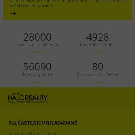
Máte konkrétny problém? Napíšte nám a odpoveď nájdete v
našej realitnej poradni.
35000
6160
zazmluvnených klientov
recenzií od klientov
70113
100
doteraz v ponuke
maklérov po Slovensku
NAJČASTEJŠIE VYHĽADÁVANÉ
O nás/profil spoločnosti