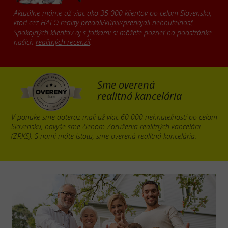
Aktuálne máme už viac ako 35 000 klientov po celom Slovensku,
ktorí cez HALO reality predali/kúpili/prenajali nehnuteľnosť.
Spokojných klientov aj s fotkami si môžete pozrieť na podstránke
našich
realitných recenzií
.
Sme overená
realitná kancelária
V ponuke sme doteraz mali už viac 60 000 nehnuteľností po celom
Slovensku, navyše sme členom Združenia realitných kancelárii
(ZRKS). S nami máte istotu, sme overená realitná kancelária.