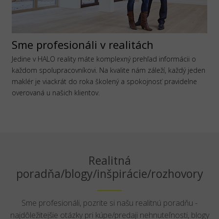
Sme profesionáli v realitách
Jedine v HALO reality máte komplexný prehľad informácii o
každom spolupracovníkovi. Na kvalite nám záleží, každý jeden
maklér je viackrát do roka školený a spokojnosť pravidelne
overovaná u našich klientov.
Realitná
poradňa/blogy/inšpirácie/rozhovory
Sme profesionáli, pozrite si našu realitnú poradňu -
najdôležitejšie otázky pri kúpe/predaji nehnuteľnosti, blogy