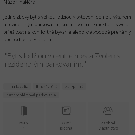
Názor makléra:
Jednoizbový byt s veľkou lodžiou v bytovom dome s výťahom
a rezidentným parkovaním, priamo v centre mesta je skvelá
príležitosť na komfortné bývanie alebo krátkodobé prenájmy
obchodným cestujúcim.
"Byt s lodžiou v centre mesta Zvolen s
rezidentným parkovaním."
tichá lokalita
ihneď voľná
zateplená
bezproblémové parkovanie
izieb
33 m²
osobné
1
plocha
vlastníctvo