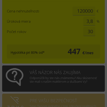
Cena nehnuteľnosti
€
Úroková miera
%
Počet rokov
447
Hypotéka pri 80% od*
€/mes
VÁŠ NÁZOR NÁS ZAUJÍMA
Odporúčili by ste nás známemu? Aku skúsenosť
ste mali s naším maklérom a službami Vy?
PRE VAŠU BEZPEČNOSŤ
Sme členom jedného z top združení realitných