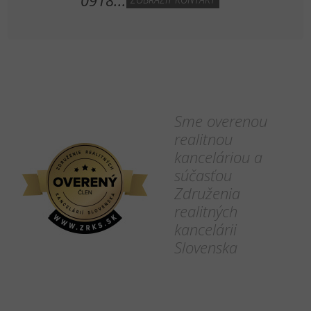
Sme overenou
realitnou
kanceláriou a
súčasťou
Združenia
realitných
kancelárii
Slovenska