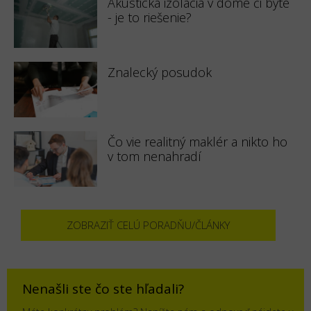
Akustická izolácia v dome či byte
- je to riešenie?
Znalecký posudok
Čo vie realitný maklér a nikto ho
v tom nenahradí
ZOBRAZIŤ CELÚ PORADŇU/ČLÁNKY
Nenašli ste čo ste hľadali?