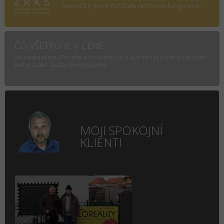
kancelárii, ktoré dohliada na férove fungovanie.
ČO VŠETKO JE V CENE
Nezavádzame. Pozrite si čo všetko je v uvedenej cene na našom
webe a aké služby poskytujeme.
MOJI SPOKOJNÍ
KLIENTI