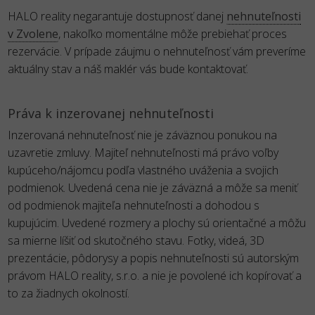
HALO reality negarantuje dostupnosť danej
nehnuteľnosti
v Zvolene
, nakoľko momentálne môže prebiehať proces
rezervácie. V prípade záujmu o nehnuteľnosť vám preveríme
aktuálny stav a náš maklér vás bude kontaktovať.
Práva k inzerovanej nehnuteľnosti
Inzerovaná nehnuteľnosť nie je záväznou ponukou na
uzavretie zmluvy. Majiteľ nehnuteľnosti má právo voľby
kupúceho/nájomcu podľa vlastného uváženia a svojich
podmienok. Uvedená cena nie je záväzná a môže sa meniť
od podmienok majiteľa nehnuteľnosti a dohodou s
kupujúcim. Uvedené rozmery a plochy sú orientačné a môžu
sa mierne líšiť od skutočného stavu. Fotky, videá, 3D
prezentácie, pôdorysy a popis nehnuteľnosti sú autorským
právom HALO reality, s.r.o. a nie je povolené ich kopírovať a
to za žiadnych okolností.