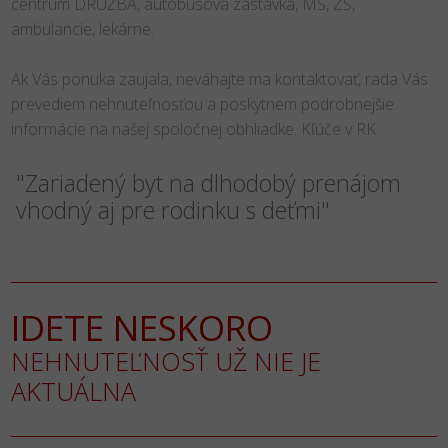
centrum DRUŽBA, autobusová zastávka, MŠ, ZŠ,
ambulancie, lekárne.
Ak Vás ponuka zaujala, neváhajte ma kontaktovať, rada Vás
prevediem nehnuteľnosťou a poskytnem podrobnejšie
informácie na našej spoločnej obhliadke. Kľúče v RK.
"Zariadený byt na dlhodobý prenájom
vhodný aj pre rodinku s deťmi"
IDETE NESKORO
NEHNUTEĽNOSŤ UŽ NIE JE
AKTUÁLNA