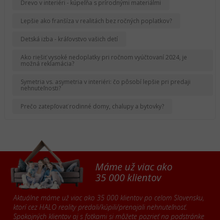
Drevo v interiéri - kúpeľňa s prírodnými materiálmi
Lepšie ako franšíza v realitách bez ročných poplatkov?
Detská izba - kráľovstvo vašich detí
Ako riešiť vysoké nedoplatky pri ročnom vyúčtovaní 2024, je
možná reklamácia?
Symetria vs. asymetria v interiéri: čo pôsobí lepšie pri predaji
nehnuteľnosti?
Prečo zatepľovať rodinné domy, chalupy a bytovky?
Máme už viac ako
35 000 klientov
Aktuálne máme už viac ako 35 000 klientov po celom Slovensku,
ktorí cez HALO reality predali/kúpili/prenajali nehnuteľnosť.
Spokojných klientov aj s fotkami si môžete pozrieť na podstránke