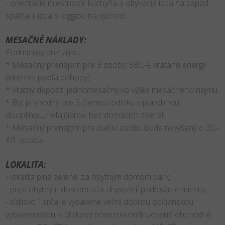
- orientácia miestností: kuchyňa a obývacia izba na západ,
spálňa a izba s loggiou na východ.
MESAČNÉ NÁKLADY:
Podmienky prenájmu:
* Mesačný prenájom pre 3 osoby: 580,-€ vrátane energií
(internet podľa dohody).
* Vratný depozit: jednomesačný vo výške mesačného nájmu.
* Byt je vhodný pre 3-člennú rodinku s platobnou
disciplínou, nefajčiarov, bez domácich zvierat.
* Mesačný prenájom pre ďalšiu osobu bude navýšený o 30,-
€/1 osoba.
LOKALITA:
- lokalita plná zelene, za obytným domom park,
- pred obytným domom sú k dispozícií parkovacie miesta,
- sídlisko Tarča je vybavené veľmi dobrou občianskou
vybavenosťou: v blízkosti novozrekonštruované obchodné