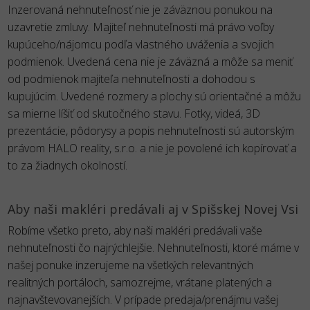
Inzerovaná nehnuteľnosť nie je záväznou ponukou na
uzavretie zmluvy. Majiteľ nehnuteľnosti má právo voľby
kupúceho/nájomcu podľa vlastného uváženia a svojich
podmienok. Uvedená cena nie je záväzná a môže sa meniť
od podmienok majiteľa nehnuteľnosti a dohodou s
kupujúcim. Uvedené rozmery a plochy sú orientačné a môžu
sa mierne líšiť od skutočného stavu. Fotky, videá, 3D
prezentácie, pôdorysy a popis nehnuteľnosti sú autorským
právom HALO reality, s.r.o. a nie je povolené ich kopírovať a
to za žiadnych okolností.
Aby naši makléri predávali aj v Spišskej Novej Vsi
Robíme všetko preto, aby naši makléri predávali vaše
nehnuteľnosti čo najrýchlejšie. Nehnuteľnosti, ktoré máme v
našej ponuke inzerujeme na všetkých relevantných
realitných portáloch, samozrejme, vrátane platených a
najnavštevovanejších. V prípade predaja/prenájmu vašej