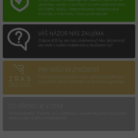
vlastníka, vieme o ťarchách a nehnuteľnosť sme
OSOBNE VIDELI. Nepredávame okopírované
inzeráty z internetu. Sme profesionáli.
VÁŠ NÁZOR NÁS ZAUJÍMA
Odporúčili by ste nás známemu? Aku skúsenosť
ste mali s naším maklérom a službami Vy?
PRE VAŠU BEZPEČNOSŤ
Sme členom jedného z top združení realitných
kancelárii, ktoré dohliada na férove fungovanie.
ČO VŠETKO JE V CENE
Nezavádzame. Pozrite si čo všetko je v uvedenej cene na našom
webe a aké služby poskytujeme.