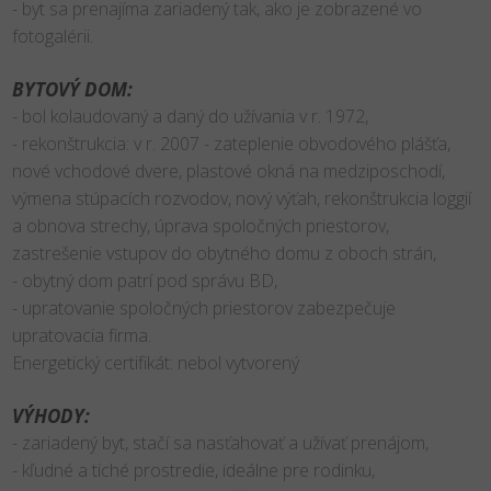
- byt sa prenajíma zariadený tak, ako je zobrazené vo
fotogalérii.
BYTOVÝ DOM:
- bol kolaudovaný a daný do užívania v r. 1972,
- rekonštrukcia: v r. 2007 - zateplenie obvodového plášťa,
nové vchodové dvere, plastové okná na medziposchodí,
výmena stúpacích rozvodov, nový výťah, rekonštrukcia loggií
a obnova strechy, úprava spoločných priestorov,
zastrešenie vstupov do obytného domu z oboch strán,
- obytný dom patrí pod správu BD,
- upratovanie spoločných priestorov zabezpečuje
upratovacia firma.
Energetický certifikát: nebol vytvorený
VÝHODY:
- zariadený byt, stačí sa nasťahovať a užívať prenájom,
- kľudné a tiché prostredie, ideálne pre rodinku,