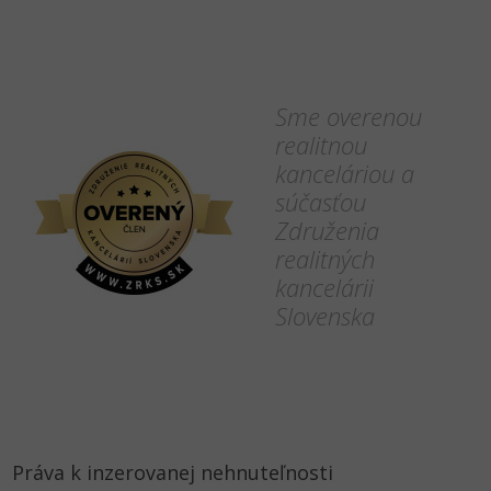
Sme overenou
realitnou
kanceláriou a
súčasťou
Združenia
realitných
kancelárii
Slovenska
Práva k inzerovanej nehnuteľnosti