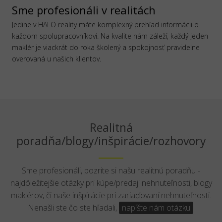
Sme profesionáli v realitách
Jedine v HALO reality máte komplexný prehľad informácii o
každom spolupracovníkovi. Na kvalite nám záleží, každý jeden
maklér je viackrát do roka školený a spokojnosť pravidelne
overovaná u našich klientov.
Realitná
poradňa/blogy/inšpirácie/rozhovory
Sme profesionáli, pozrite si našu realitnú poradňu -
najdôležitejšie otázky pri kúpe/predaji nehnuteľnosti, blogy
maklérov, či naše inšpirácie pri zariaďovaní nehnuteľnosti.
Nenašli ste čo ste hľadali,
napíšte nám otázku
.