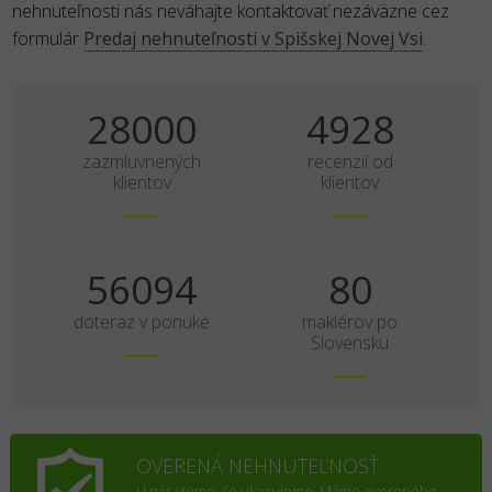
nehnuteľnosti nás neváhajte kontaktovať nezáväzne cez
formulár
Predaj nehnuteľnosti v Spišskej Novej Vsi
.
35000
6160
zazmluvnených
recenzií od
klientov
klientov
70117
100
doteraz v ponuke
maklérov po
Slovensku
OVERENÁ NEHNUTEĽNOSŤ
U nás vieme, čo ukazujeme. Máme overeného