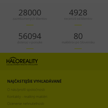
35000
6160
zazmluvnených klientov
recenzií od klientov
70117
100
doteraz v ponuke
maklérov po Slovensku
NAJČASTEJŠIE VYHĽADÁVANÉ
O nás/profil spoločnosti
Kontakty - realitný makléri
Ocenenie nehnuteľnosti