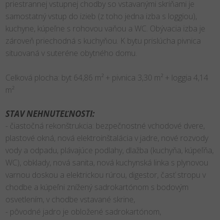
priestrannej vstupnej chodby so vstavanými skriňami je
samostatný vstup do izieb (z toho jedna izba s loggiou),
kuchyne, kúpeľne s rohovou vaňou a WC. Obývacia izba je
zároveň priechodná s kuchyňou. K bytu prislúcha pivnica
situovaná v suteréne obytného domu.
Celková plocha: byt 64,86 m² + pivnica 3,30 m² + loggia 4,14
m²
STAV NEHNUTEĽNOSTI:
- čiastočná rekonštrukcia: bezpečnostné vchodové dvere,
plastové okná, nová elektroinštalácia v jadre, nové rozvody
vody a odpadu, plávajúce podlahy, dlažba (kuchyňa, kúpeľňa,
WC), obklady, nová sanita, nová kuchynská linka s plynovou
varnou doskou a elektrickou rúrou, digestor, časť stropu v
chodbe a kúpeľni znížený sadrokartónom s bodovým
osvetlením, v chodbe vstavané skrine,
- pôvodné jadro je obložené sadrokartónom,