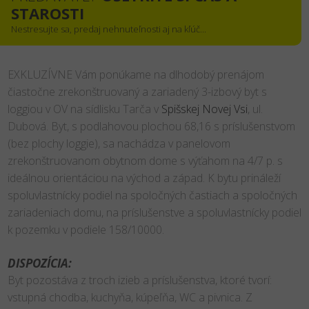
STAROSTI
Nestresujte sa, predaj nehnuteľnosti aj na kľúč...
EXKLUZÍVNE Vám ponúkame na dlhodobý prenájom
čiastočne zrekonštruovaný a zariadený 3-izbový byt s
loggiou v OV na sídlisku Tarča v
Spišskej Novej Vsi
, ul.
Dubová. Byt, s podlahovou plochou 68,16 s príslušenstvom
(bez plochy loggie), sa nachádza v panelovom
zrekonštruovanom obytnom dome s výťahom na 4/7 p. s
ideálnou orientáciou na východ a západ. K bytu prináleží
spoluvlastnícky podiel na spoločných častiach a spoločných
zariadeniach domu, na príslušenstve a spoluvlastnícky podiel
k pozemku v podiele 158/10000.
DISPOZÍCIA:
Byt pozostáva z troch izieb a príslušenstva, ktoré tvorí:
vstupná chodba, kuchyňa, kúpeľňa, WC a pivnica. Z