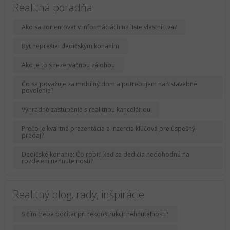
Realitná poradňa
Ako sa zorientovať v informáciách na liste vlastníctva?
Byt neprešiel dedičským konaním
Ako je to s rezervačnou zálohou
Čo sa považuje za mobilný dom a potrebujem naň stavebné
povolenie?
Výhradné zastúpenie s realitnou kanceláriou
Prečo je kvalitná prezentácia a inzercia kľúčová pre úspešný
predaj?
Dedičské konanie: Čo robiť, keď sa dedičia nedohodnú na
rozdelení nehnuteľnosti?
Realitný blog, rady, inšpirácie
S čím treba počítať pri rekonštrukcii nehnuteľnosti?