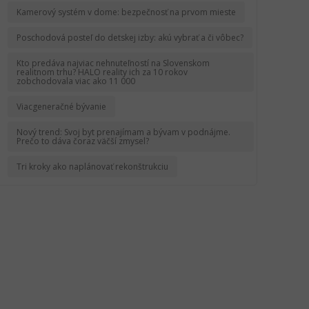
Kamerový systém v dome: bezpečnosť na prvom mieste
Poschodová posteľ do detskej izby: akú vybrať a či vôbec?
Kto predáva najviac nehnuteľností na Slovenskom
realitnom trhu? HALO reality ich za 10 rokov
zobchodovala viac ako 11 000
Viacgeneračné bývanie
Nový trend: Svoj byt prenajímam a bývam v podnájme.
Prečo to dáva čoraz väčší zmysel?
Tri kroky ako naplánovať rekonštrukciu