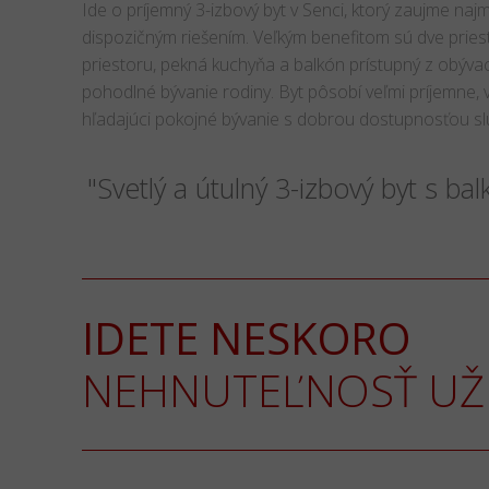
Ide o príjemný 3-izbový byt v Senci, ktorý zaujme na
dispozičným riešením. Veľkým benefitom sú dve prie
priestoru, pekná kuchyňa a balkón prístupný z obývac
pohodlné bývanie rodiny. Byt pôsobí veľmi príjemne, 
hľadajúci pokojné bývanie s dobrou dostupnosťou sl
"Svetlý a útulný 3-izbový byt s ba
IDETE NESKORO
NEHNUTEĽNOSŤ UŽ 