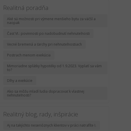
Realitná poradňa
Aké sú možnosti pri výmene menšieho bytu za väčší a
naopak
Časť VI.: povinnosti po nadobudnutí nehnuteľnosti
Vecné bremená a ťarchy pri nehnuteľnostiach
Postrach menom exekúcia
Mimoriadne splátky hypotéky od 1.9.2023. Vyplatí sa vám
to?
Dlhy a exekúcie
Ako sa môžu mladí ľudia dopracovať k vlastnej
nehnuteľnosti?
Realitný blog, rady, inšpirácie
Aj na takýchto neserióznych klientov v práci natrafíte I.