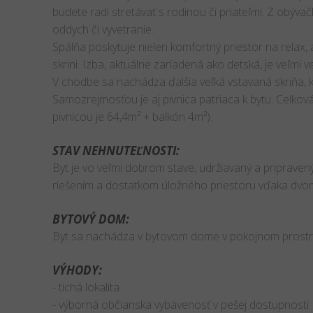
budete radi stretávať s rodinou či priateľmi. Z obývač
oddych či vyvetranie.
Spálňa poskytuje nielen komfortný priestor na relax, 
skrini. Izba, aktuálne zariadená ako detská, je veľmi v
V chodbe sa nachádza ďalšia veľká vstavaná skriňa, k
Samozrejmosťou je aj pivnica patriaca k bytu. Celkov
pivnicou je 64,4m² + balkón 4m²).
STAV NEHNUTEĽNOSTI:
Byt je vo veľmi dobrom stave, udržiavaný a priprave
riešením a dostatkom úložného priestoru vďaka dvom
BYTOVÝ DOM:
Byt sa nachádza v bytovom dome v pokojnom prostr
VÝHODY:
- tichá lokalita
- výborná občianska vybavenosť v pešej dostupnosti