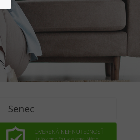
Senec
OVERENÁ NEHNUTEĽNOSŤ
U nás vieme, čo ukazujeme. Máme