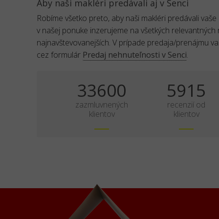
Aby naši makléri predávali aj v Senci
Robíme všetko preto, aby naši makléri predávali vaše
v našej ponuke inzerujeme na všetkých relevantných 
najnavštevovanejších. V prípade predaja/prenájmu v
cez formulár
Predaj nehnuteľnosti v Senci
.
35000
6161
zazmluvnených
recenzií od
klientov
klientov