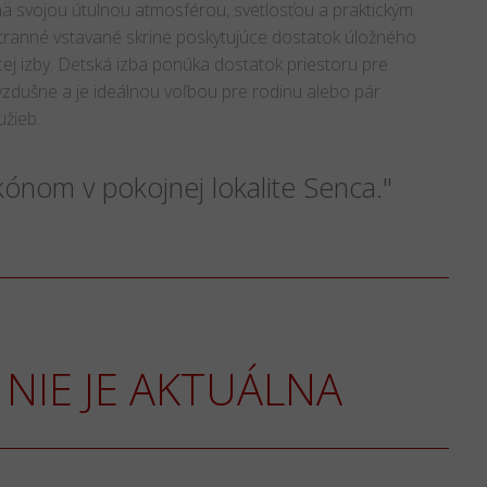
jmä svojou útulnou atmosférou, svetlosťou a praktickým
stranné vstavané skrine poskytujúce dostatok úložného
ej izby. Detská izba ponúka dostatok priestoru pre
vzdušne a je ideálnou voľbou pre rodinu alebo pár
užieb.
lkónom v pokojnej lokalite Senca."
NIE JE AKTUÁLNA