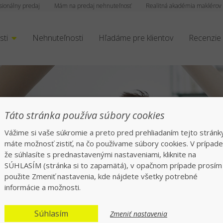
sionálny predaj
Mám na predaj nehnuteľnosť
Realitná akadémia maklérov
sti
Nehnuteľnosti
Hľadáme pre klientov
Recenzie
Táto stránka používa súbory cookies
Vážime si vaše súkromie a preto pred prehliadaním tejto stránk
máte možnosť zistiť, na čo používame súbory cookies. V prípade
že súhlasíte s prednastavenými nastaveniami, kliknite na
SÚHLASÍM (stránka si to zapamätá), v opačnom prípade prosím
použite Zmeniť nastavenia, kde nájdete všetky potrebné
informácie a možnosti.
verená nehnuteľno
Súhlasím
Zmeniť nastavenia