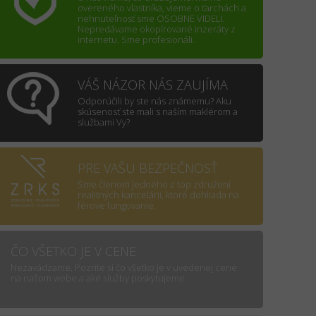
overeného vlastníka, vieme o ťarchách a
nehnuteľnosť sme OSOBNE VIDELI.
Nepredávame okopírované inzeráty z
internetu. Sme profesionáli.
VÁŠ NÁZOR NÁS ZAUJÍMA
Odporúčili by ste nás známemu? Aku
skúsenosť ste mali s naším maklérom a
službami Vy?
PRE VAŠU BEZPEČNOSŤ
Sme členom jedného z top združení
realitných kancelárii, ktoré dohliada na
férove fungovanie.
ČO VŠETKO JE V CENE
Nezavádzame. Pozrite si čo všetko je v uvedenej cene
na našom webe a aké služby poskytujeme.