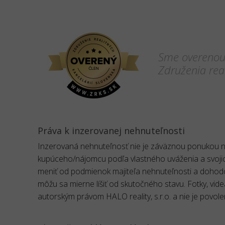
Sme overenou 
Združenia real
Práva k inzerovanej nehnuteľnosti
Inzerovaná nehnuteľnosť nie je záväznou ponukou na
kupúceho/nájomcu podľa vlastného uváženia a svoji
meniť od podmienok majiteľa nehnuteľnosti a dohod
môžu sa mierne líšiť od skutočného stavu. Fotky, vid
autorským právom HALO reality, s.r.o. a nie je povole