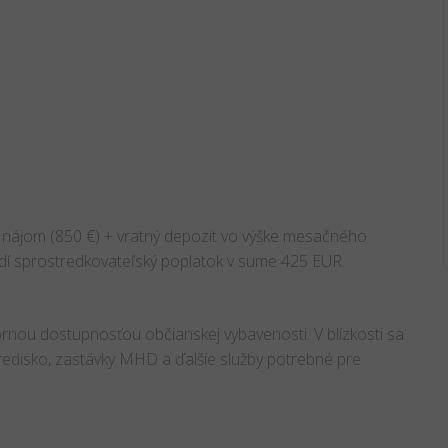
 nájom (850 €) + vratný depozit vo výške mesačného
adí sprostredkovateľský poplatok v sume 425 EUR.
rnou dostupnosťou občianskej vybavenosti. V blízkosti sa
stredisko, zastávky MHD a ďalšie služby potrebné pre