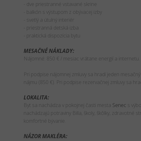
- dve priestranné vstavané skrine
- balkón s výstupom z obývacej izby
- svetlý a útulný interiér
- priestranná detská izba
- praktická dispozícia bytu
MESAČNÉ NÁKLADY:
Nájomné: 850 € / mesiac vrátane energií a internetu.
Pri podpise nájomnej zmluvy sa hradí jeden mesačný
nájmu (850 €). Pri podpise rezervačnej zmluvy sa hr
LOKALITA:
Byt sa nachádza v pokojnej časti mesta
Senec
s výbo
nachádzajú potraviny Billa, školy, škôlky, zdravotné 
komfortné bývanie.
NÁZOR MAKLÉRA: