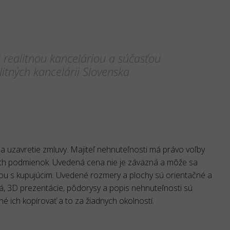
realitnou kanceláriou a súčasťou
itných kancelárii Slovenska
 uzavretie zmluvy. Majiteľ nehnuteľnosti má právo voľby
ch podmienok. Uvedená cena nie je záväzná a môže sa
ou s kupujúcim. Uvedené rozmery a plochy sú orientačné a
eá, 3D prezentácie, pôdorysy a popis nehnuteľnosti sú
né ich kopírovať a to za žiadnych okolností.