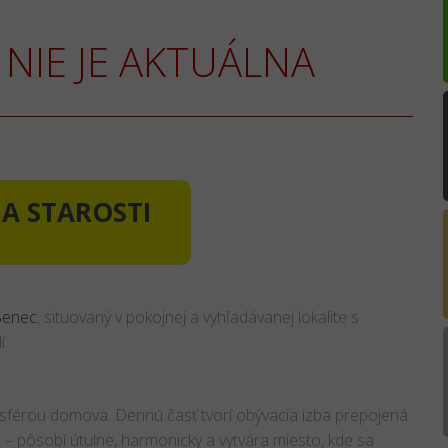
NIE JE AKTUÁLNA
 A STAROSTI
Senec
, situovaný v pokojnej a vyhľadávanej lokalite s
í.
osférou domova. Dennú časť tvorí obývacia izba prepojená
– pôsobí útulne, harmonicky a vytvára miesto, kde sa