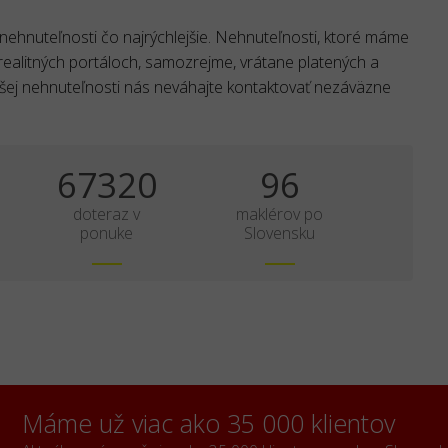
 nehnuteľnosti čo najrýchlejšie. Nehnuteľnosti, ktoré máme
realitných portáloch, samozrejme, vrátane platených a
ašej nehnuteľnosti nás neváhajte kontaktovať nezáväzne
70125
100
doteraz v
maklérov po
ponuke
Slovensku
Máme už viac ako 35 000 klientov