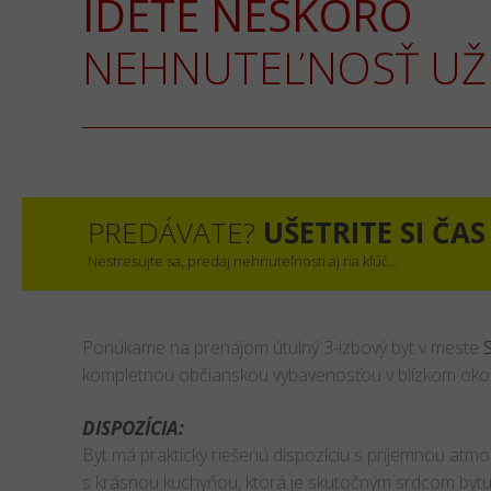
IDETE NESKORO
NEHNUTEĽNOSŤ UŽ 
PREDÁVATE?
UŠETRITE SI ČAS
Nestresujte sa, predaj nehnuteľnosti aj na kľúč...
Ponúkame na prenájom útulný 3-izbový byt v meste
kompletnou občianskou vybavenosťou v blízkom okol
DISPOZÍCIA:
Byt má prakticky riešenú dispozíciu s príjemnou atm
s krásnou kuchyňou, ktorá je skutočným srdcom bytu 