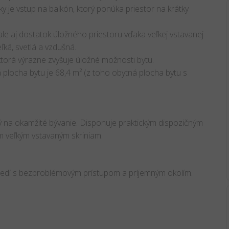
ky je vstup na balkón, ktorý ponúka priestor na krátky
ale aj dostatok úložného priestoru vďaka veľkej vstavanej
eľká, svetlá a vzdušná.
torá výrazne zvyšuje úložné možnosti bytu.
á plocha bytu je 68,4 m² (z toho obytná plocha bytu s
ný na okamžité bývanie. Disponuje praktickým dispozičným
 veľkým vstavaným skriniam.
edí s bezproblémovým prístupom a príjemným okolím.