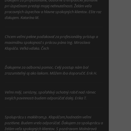
Ďakujem za profesionálne, odborné a empatické jednanie
pri úspešnom predaji mojej nehnuteľnosti. Želám veľa
pracovných úspechov a hlavne spokojných klientov. Ešte raz
ďakujem. Katarína M.
Chcem veľmi pekne poďakovať za profesionálny prístup a
maximálnu spokojnosť s prácou pána Ing. Miroslava
Klapáča. Veľká vďaka. Čech
Ďakujeme za odbornú pomoc. Celý postup nám bol
zrozumiteľný aj ako laikom. Môžem iba doporučiť. Erik H.
Veľmi milý, seriózny, spoľahlivý ochotný robiť nad rámec
svojích povinnosti budem odporúčať dalej. Erika T.
Spoluprácu s maklérom,p. Klapáčom,hodnotím veľmi
pozitívne. Budem vrelo odporúčať. Ďakujem za spoluprácu a
želám veľa spokojných klientov. S pozdravom Molnárová