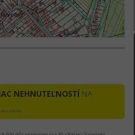
IAC NEHNUTEĽNOSTÍ
NA
 kanceláriou
6 000 m² s rozmerom cca 30 x200 m ( 3 parcely)