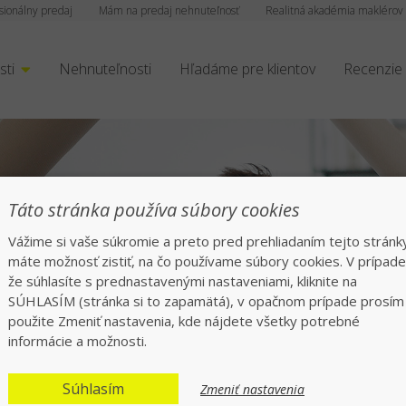
sionálny predaj
Mám na predaj nehnuteľnosť
Realitná akadémia maklérov
sti
Nehnuteľnosti
Hľadáme pre klientov
Recenzie
Táto stránka používa súbory cookies
Vážime si vaše súkromie a preto pred prehliadaním tejto stránk
máte možnosť zistiť, na čo používame súbory cookies. V prípade
že súhlasíte s prednastavenými nastaveniami, kliknite na
SÚHLASÍM (stránka si to zapamätá), v opačnom prípade prosím
použite Zmeniť nastavenia, kde nájdete všetky potrebné
informácie a možnosti.
a vhodná pre devel
Súhlasím
Zmeniť nastavenia