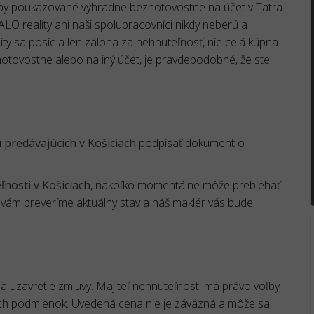
atby poukazované výhradne bezhotovostne na účet v Tatra
reality ani naši spolupracovníci nikdy neberú a
ty sa posiela len záloha za nehnuteľnosť, nie celá kúpna
 hotovostne alebo na iný účet, je pravdepodobné, že ste
i
predávajúcich v Košiciach
podpísať dokument o
nosti v Košiciach
, nakoľko momentálne môže prebiehať
 vám preveríme aktuálny stav a náš maklér vás bude
 uzavretie zmluvy. Majiteľ nehnuteľnosti má právo voľby
ch podmienok. Uvedená cena nie je záväzná a môže sa