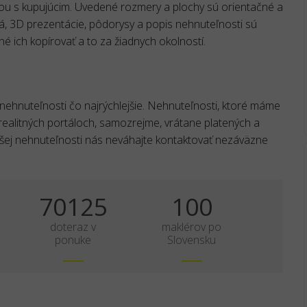
ou s kupujúcim. Uvedené rozmery a plochy sú orientačné a
eá, 3D prezentácie, pôdorysy a popis nehnuteľnosti sú
né ich kopírovať a to za žiadnych okolností.
 nehnuteľnosti čo najrýchlejšie. Nehnuteľnosti, ktoré máme
realitných portáloch, samozrejme, vrátane platených a
ašej nehnuteľnosti nás neváhajte kontaktovať nezáväzne
70125
100
doteraz v
maklérov po
ponuke
Slovensku