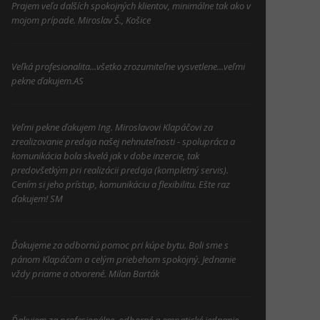
Prajem veľa dalších spokojných klientov, minimálne tak ako v
mojom prípade. Miroslav Š., Košice
Veľká profesionalita...všetko zrozumiteľne vysvetlene...veľmi
pekne ďakujem.AS
Veľmi pekne ďakujem Ing. Miroslavovi Klapáčovi za
zrealizovanie predaja našej nehnuteľnosti - spolupráca a
komunikácia bola skvelá jak v dobe inzercie, tak
predovšetkým pri realizácii predaja (kompletný servis).
Cením si jeho prístup, komunikáciu a flexibilitu. Ešte raz
ďakujem! SM
Ďakujeme za odbornú pomoc pri kúpe bytu. Boli sme s
pánom Klapáčom a celým priebehom spokojný. Jednanie
vždy priame a otvorené. Milan Barták