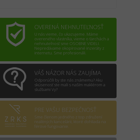
OVERENÁ NEHNUTEĽNOSŤ
U nás vieme, čo ukazujeme. Máme
overeného vlastníka, vieme o ťarchách a
nehnuteľnosť sme OSOBNE VIDELI.
Nepredávame okopírované inzeráty z
internetu. Sme profesionáli.
VÁŠ NÁZOR NÁS ZAUJÍMA
Odporúčili by ste nás známemu? Aku
skúsenosť ste mali s naším maklérom a
službami Vy?
PRE VAŠU BEZPEČNOSŤ
Sme členom jedného z top združení
realitných kancelárii, ktoré dohliada na
férove fungovanie.