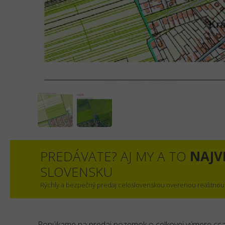
PREDÁVATE? AJ MY A TO
NAJV
SLOVENSKU
Rýchly a bezpečný predaj celoslovenskou overenou realitnou
Ponúkame na predaj pozemok o celkovej výmere cca 