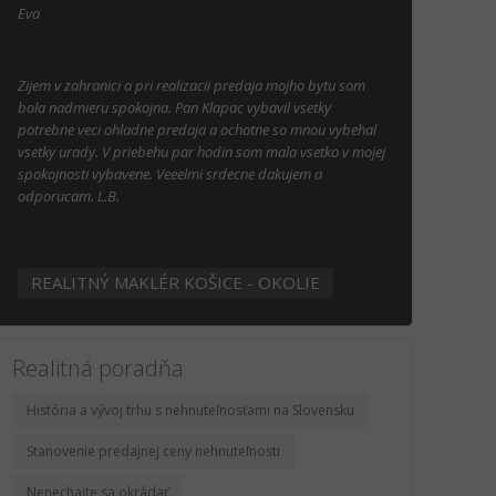
Eva
Zijem v zahranici a pri realizacii predaja mojho bytu som
bola nadmieru spokojna. Pan Klapac vybavil vsetky
potrebne veci ohladne predaja a ochotne so mnou vybehal
vsetky urady. V priebehu par hodin som mala vsetko v mojej
spokojnosti vybavene. Veeelmi srdecne dakujem a
odporucam. L.B.
REALITNÝ MAKLÉR KOŠICE - OKOLIE
Realitná poradňa
História a vývoj trhu s nehnuteľnosťami na Slovensku
Stanovenie predajnej ceny nehnuteľnosti
Nenechajte sa okrádať