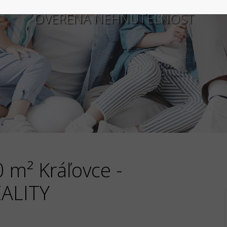
OVERENÁ NEHNUTEĽNOSŤ
 m² Kráľovce -
ALITY