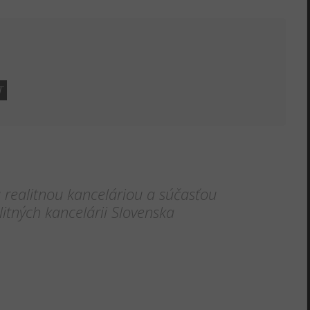
T
realitnou kanceláriou a súčasťou
itných kancelárii Slovenska