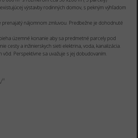
už existujúcej výstavby rodinných domov, s pekným výhľadom
je prenajatý nájomnom zmluvou. Predbežne je dohodnuté
rebieha územné konanie aby sa predmetné parcely pod
 cesty a inžinierskych sieti elektrina, voda, kanalizácia.
h vôd. Perspektívne sa uvažuje s jej dobudovaním.
v"