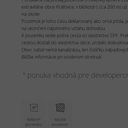
extraviláne obce Kráľovce, v blízkosti ( cca 200 m) 
na okolie .
Pozemok je toho času deklarovaný ako orná pôda, 
na ukončení nájomného vzťahu dohodou.
K pozemku vedie poľná cesta vo vlastníctve SPF. P
cestou dostali do vlastníctva obce, urobilo dobudovanie
Obec zatiaľ nemá kanalizáciu, len čističku odpadovýc
Bližšie informácie pri osobnom stretnutí.
" ponuka vhodná pre developero
6000 m²
30x200
pozemku
pozemok