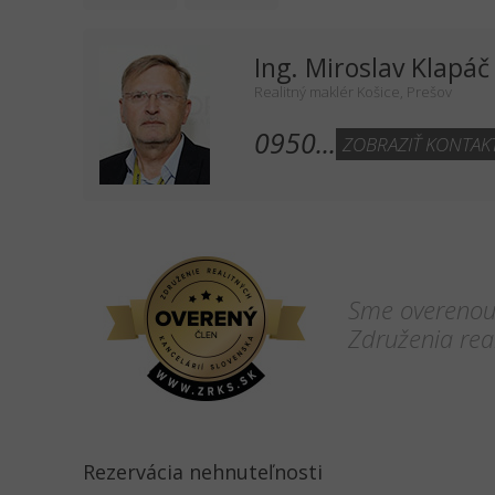
Ing. Miroslav Klapáč
Realitný maklér Košice, Prešov
0950...
ZOBRAZIŤ KONTAK
Sme overenou 
Združenia real
Rezervácia nehnuteľnosti