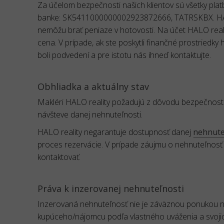
Za účelom bezpečnosti našich klientov sú všetky pl
banke: SK5411000000002923872666, TATRSKBX. HALO 
nemôžu brať peniaze v hotovosti. Na účet HALO reali
cena. V prípade, ak ste poskytli finančné prostriedky
boli podvedení a pre istotu nás ihneď kontaktujte.
Obhliadka a aktuálny stav
Makléri HALO reality požadujú z dôvodu bezpečnost
návšteve danej nehnuteľnosti.
HALO reality negarantuje dostupnosť danej
nehnuteľ
proces rezervácie. V prípade záujmu o nehnuteľnosť
kontaktovať.
Práva k inzerovanej nehnuteľnosti
Inzerovaná nehnuteľnosť nie je záväznou ponukou na
kupúceho/nájomcu podľa vlastného uváženia a svoji