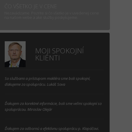
ČO VŠETKO JE V CENE
Nezavádzame. Pozrite si čo všetko je v uvedenej cene
na našom webe a aké služby poskytujeme.
MOJI SPOKOJNÍ
KLIENTI
So službami a prístupom makléra sme boli spokojní,
ďakujeme za spoluprácu. Lukáš Sova
Ďakujem za korektné informácie, boli sme veľmi spokojní so
spoluprácou. Miroslav Olejár
Ďakujem za odbornú a efektívnu spoluprácu p. Klapáčovi.