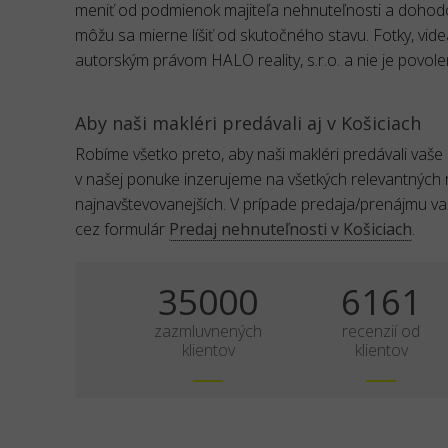
meniť od podmienok majiteľa nehnuteľnosti a dohod
môžu sa mierne líšiť od skutočného stavu. Fotky, vid
autorským právom HALO reality, s.r.o. a nie je povole
Aby naši makléri predávali aj v Košiciach
Robíme všetko preto, aby naši makléri predávali vaše
v našej ponuke inzerujeme na všetkých relevantných 
najnavštevovanejších. V prípade predaja/prenájmu v
cez formulár
Predaj nehnuteľnosti v Košiciach
.
35000
6161
zazmluvnených
recenzií od
klientov
klientov