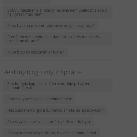
Vplyv umiestnenia a lokality na cenu nehnuteľnosti a ako z
nej vyťažiť maximum
Kúpa bytu na prízemí - aké sú výhody a nevýhody?
Prenájom nehnuteľnosti a dane, kto a kedy musí daň z
prenájmu uhradiť?
Kúpa bytu so záložným právom?
Realitný blog, rady, inšpirácie
Psychológia kupujúcich: Čo rozhoduje pri výbere
nehnuteľnosti?
Prenos hypotéky na inú nehnuteľnosť
Nepozná niekto Igora R.? Nekúpiš hotel so zjazdovkou?
Ako si vybrať správne interiérové dvere do bytu
Ako vybrať správny koberec do vašej nehnuteľnosti