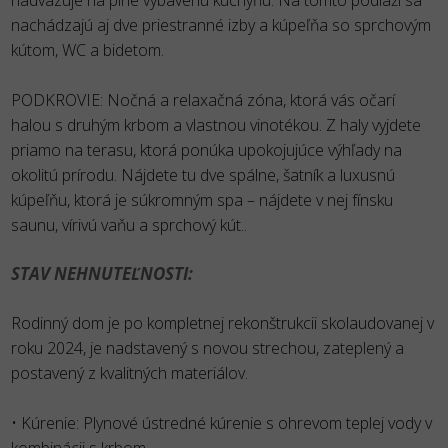
nachádzajú aj dve priestranné izby a kúpeľňa so sprchovým
kútom, WC a bidetom.
PODKROVIE: Nočná a relaxačná zóna, ktorá vás očarí
halou s druhým krbom a vlastnou vinotékou. Z haly vyjdete
priamo na terasu, ktorá ponúka upokojujúce výhľady na
okolitú prírodu. Nájdete tu dve spálne, šatník a luxusnú
kúpeľňu, ktorá je súkromným spa – nájdete v nej fínsku
saunu, vírivú vaňu a sprchový kút..
STAV NEHNUTEĽNOSTI:
Rodinný dom je po kompletnej rekonštrukcii skolaudovanej v
roku 2024, je nadstavený s novou strechou, zateplený a
postavený z kvalitných materiálov.
• Kúrenie: Plynové ústredné kúrenie s ohrevom teplej vody v
kombinácii s krbom.