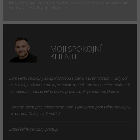
Nezavádzame. Pozrite si čo všetko je v uvedenej cene na našom
webe a aké služby poskytujeme.
MOJI SPOKOJNÍ
KLIENTI
Som veľmi spokojný so spoluprácou s pánom Brezinčanom…vždy bol
ústretový, o všetkom ma informoval, mohol som sa na neho spoľahnúť
vo všetkom…naozaj veľmi dobrá práca …ďakujem.Marek Ondrus
Ochotny, dostupny, napomocny. Som s jeho pristupom velmi spokojny,
vie poradit.Dakujem, Tomáš Z.
Zatiaľ veľmi seriózny prístup.