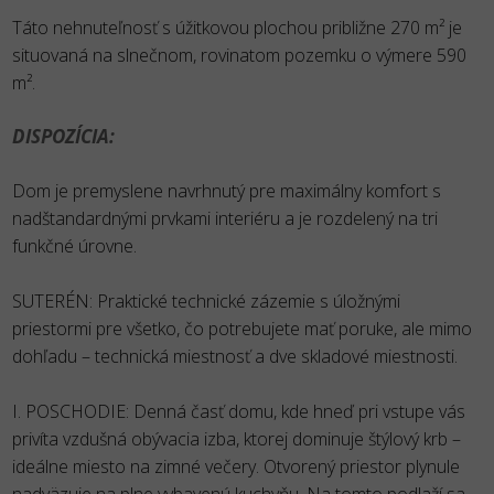
Táto nehnuteľnosť s úžitkovou plochou približne 270 m² je
situovaná na slnečnom, rovinatom pozemku o výmere 590
m².
DISPOZÍCIA:
Dom je premyslene navrhnutý pre maximálny komfort s
nadštandardnými prvkami interiéru a je rozdelený na tri
funkčné úrovne.
SUTERÉN: Praktické technické zázemie s úložnými
priestormi pre všetko, čo potrebujete mať poruke, ale mimo
dohľadu – technická miestnosť a dve skladové miestnosti.
I. POSCHODIE: Denná časť domu, kde hneď pri vstupe vás
privíta vzdušná obývacia izba, ktorej dominuje štýlový krb –
ideálne miesto na zimné večery. Otvorený priestor plynule
nadväzuje na plne vybavenú kuchyňu. Na tomto podlaží sa