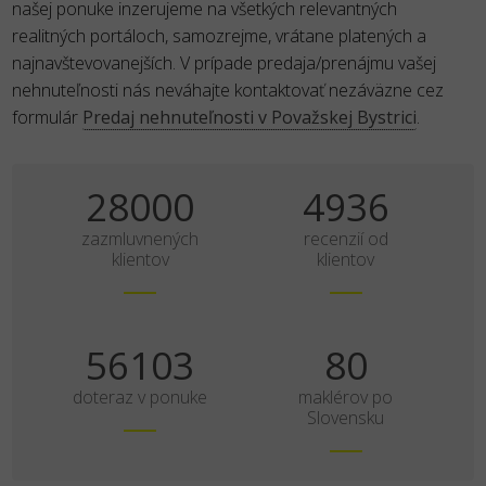
našej ponuke inzerujeme na všetkých relevantných
realitných portáloch, samozrejme, vrátane platených a
najnavštevovanejších. V prípade predaja/prenájmu vašej
nehnuteľnosti nás neváhajte kontaktovať nezáväzne cez
formulár
Predaj nehnuteľnosti v Považskej Bystrici
.
35000
6170
zazmluvnených
recenzií od
klientov
klientov
70129
100
doteraz v ponuke
maklérov po
Slovensku