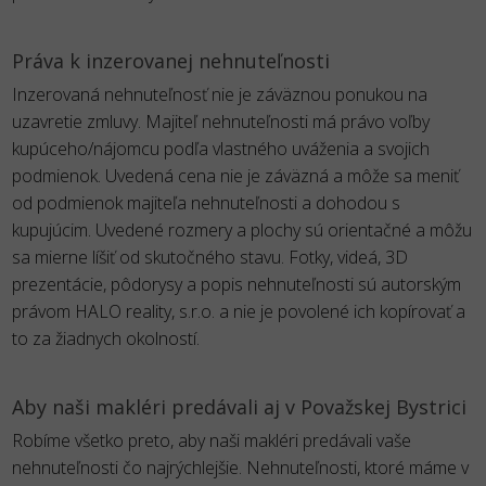
Práva k inzerovanej nehnuteľnosti
Inzerovaná nehnuteľnosť nie je záväznou ponukou na
uzavretie zmluvy. Majiteľ nehnuteľnosti má právo voľby
kupúceho/nájomcu podľa vlastného uváženia a svojich
podmienok. Uvedená cena nie je záväzná a môže sa meniť
od podmienok majiteľa nehnuteľnosti a dohodou s
kupujúcim. Uvedené rozmery a plochy sú orientačné a môžu
sa mierne líšiť od skutočného stavu. Fotky, videá, 3D
prezentácie, pôdorysy a popis nehnuteľnosti sú autorským
právom HALO reality, s.r.o. a nie je povolené ich kopírovať a
to za žiadnych okolností.
Aby naši makléri predávali aj v Považskej Bystrici
Robíme všetko preto, aby naši makléri predávali vaše
nehnuteľnosti čo najrýchlejšie. Nehnuteľnosti, ktoré máme v