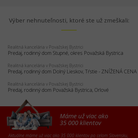
Výber nehnuteľnosti, ktoré ste už zmeškali:
Realitná kancelária v Považskej Bystrici
Predaj, rodinný dom Stupné, okres Považská Bystrica
Realitná kancelária v Považskej Bystrici
Realitná kancelária v Považskej Bystrici
Predaj, rodinný dom Považská Bystrica, Orlové
Máme už viac ako
35 000 klientov
Aktuálne máme už viac ako 35 000 klientov po celom Slovensku,