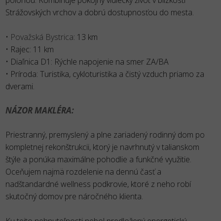
Strážovských vrchov a dobrú dostupnosťou do mesta.
•
Považská Bystrica
: 13 km
• Rajec: 11 km
• Diaľnica D1: Rýchle napojenie na smer ZA/BA
• Príroda: Turistika, cykloturistika a čistý vzduch priamo za
dverami.
NÁZOR MAKLÉRA:
Priestranný, premyslený a plne zariadený rodinný dom po
kompletnej rekonštrukcii, ktorý je navrhnutý v talianskom
štýle a ponúka maximálne pohodlie a funkčné využitie.
Oceňujem najmä rozdelenie na dennú časť a
nadštandardné wellness podkrovie, ktoré z neho robí
skutočný domov pre náročného klienta.
Ku tejto nehnuteľnosti nebol predložený energetický