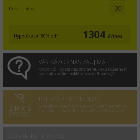
Počet rokov
1304
Hypotéka pri 80% od*
€/mes
VÁŠ NÁZOR NÁS ZAUJÍMA
Odporúčili by ste nás známemu? Aku skúsenosť
ste mali s naším maklérom a službami Vy?
PRE VAŠU BEZPEČNOSŤ
Sme členom jedného z top združení realitných
kancelárii, ktoré dohliada na férove fungovanie.
ČO VŠETKO JE V CENE