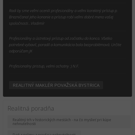
Radi by sme veľmi ocenili profesionálny a veľmi korektný prístup p.
Brezničana! Jeho konanie a prístup robí veľmi dobré meno vašej
spoločnosti...Vladimír
Profesionálny a ústretový prístup od začiatku do konca. Všetko
potrebné vybavil, poradil a komunikácia bola bezproblémová. Určite
odporúčam.JK
Profesionalny pristup, velmi ochotny :) N.F.
REALITNÝ MAKLÉR POVAŽSKÁ BYSTRICA
Realitná poradňa
Realitný trh v historických mestách - na čo myslieť pri kúpe
nehnuteľnosti
Daň z príjmu z predaja nehnuteľnosti