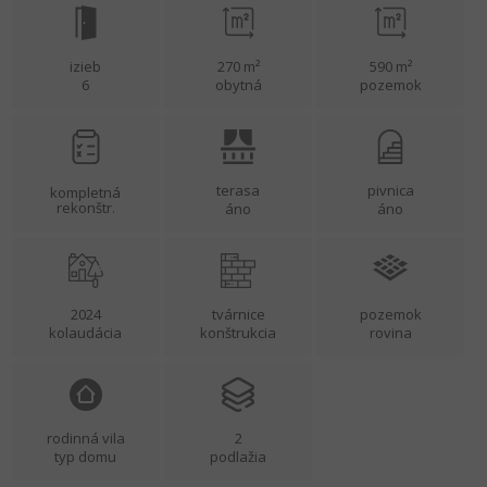
izieb
270 m²
590 m²
6
obytná
pozemok
terasa
pivnica
kompletná
rekonštr.
áno
áno
2024
tvárnice
pozemok
kolaudácia
konštrukcia
rovina
rodinná vila
2
typ domu
podlažia