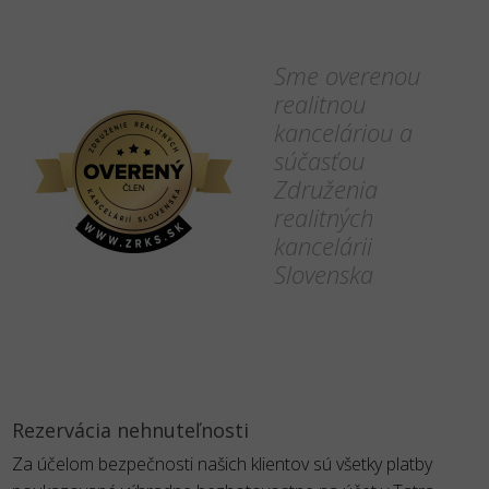
Sme overenou
realitnou
kanceláriou a
súčasťou
Združenia
realitných
kancelárii
Slovenska
Rezervácia nehnuteľnosti
Za účelom bezpečnosti našich klientov sú všetky platby