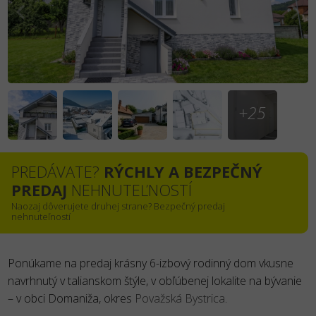
+25
PREDÁVATE?
RÝCHLY A BEZPEČNÝ
PREDAJ
NEHNUTEĽNOSTÍ
Naozaj dôverujete druhej strane? Bezpečný predaj
nehnuteľností
Ponúkame na predaj krásny 6-izbový rodinný dom vkusne
navrhnutý v talianskom štýle, v obľúbenej lokalite na bývanie
– v obci Domaniža, okres
Považská Bystrica
.