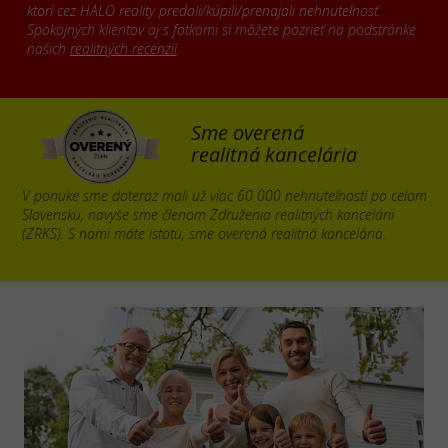
ktorí cez HALO reality predali/kúpili/prenajali nehnuteľnosť.
Spokojných klientov aj s fotkami si môžete pozrieť na podstránke
našich
realitných recenzií
.
Sme overená
realitná kancelária
V ponuke sme doteraz mali už viac 60 000 nehnuteľností po celom
Slovensku, navyše sme členom Združenia realitných kancelárii
(ZRKS). S nami máte istotu, sme overená realitná kancelária.