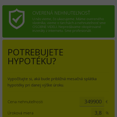
OVERENÁ NEHNUTEĽNOSŤ
U nás vieme, čo ukazujeme. Máme overeného
vlastníka, vieme o ťarchách a nehnuteľnosť sme
OSOBNE VIDELI. Nepredávame okopírované
inzeráty z internetu. Sme profesionáli.
POTREBUJETE
HYPOTÉKU?
Vypočítajte si, aká bude približná mesačná splátka
hypotéky pri danej výške úroku.
Cena nehnuteľnosti
€
Úroková miera
%