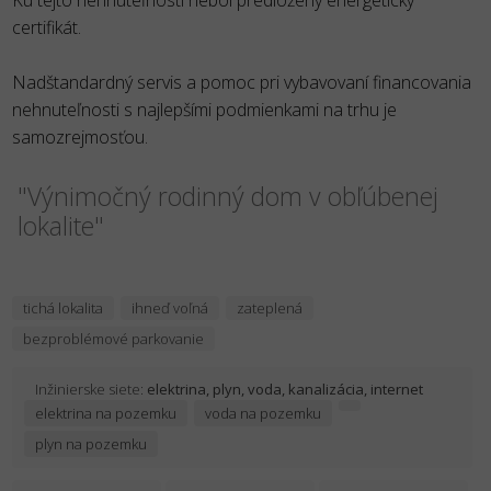
certifikát.
Nadštandardný servis a pomoc pri vybavovaní financovania
nehnuteľnosti s najlepšími podmienkami na trhu je
samozrejmosťou.
"Výnimočný rodinný dom v obľúbenej
lokalite"
tichá lokalita
ihneď voľná
zateplená
bezproblémové parkovanie
Inžinierske siete:
elektrina, plyn, voda, kanalizácia, internet
elektrina na pozemku
voda na pozemku
plyn na pozemku