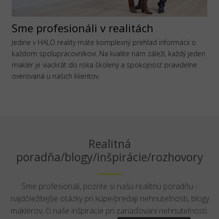
Sme profesionáli v realitách
Jedine v HALO reality máte komplexný prehľad informácii o
každom spolupracovníkovi. Na kvalite nám záleží, každý jeden
maklér je viackrát do roka školený a spokojnosť pravidelne
overovaná u našich klientov.
Realitná
poradňa/blogy/inšpirácie/rozhovory
Sme profesionáli, pozrite si našu realitnú poradňu -
najdôležitejšie otázky pri kúpe/predaji nehnuteľnosti, blogy
maklérov, či naše inšpirácie pri zariaďovaní nehnuteľnosti.