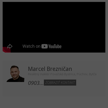
Marcel Brezničan
Realitný maklér Považská Bystrica, Púchov, Bytča
0903...
ZOBRAZIŤ KONTAKT