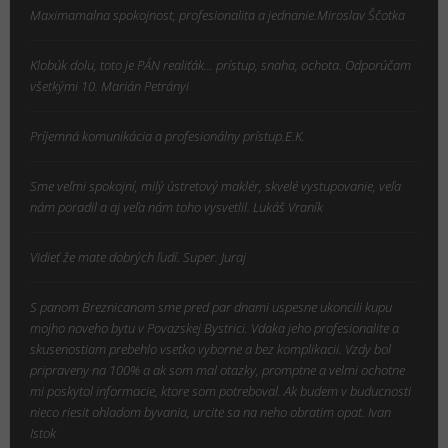
Maximamalna spokojnost, profesionalita a jednanie.Miroslav Ščotka
Klobúk dolu, toto je PÁN realiťák... prístup, snaha, ochota. Odporúčam
všetkými 10. Marián Petrányi
Príjemná komunikácia a profesionálny prístup.E.K.
Sme veľmi spokojní, milý ústretový maklér, skvelé vystupovanie, veľa
nám poradil a aj veľa nám toho vysvetlil. Lukáš Vraník
Vidieť že mate dobrých ľudí. Super. Juraj
S panom Breznicanom sme pred par dnami uspesne ukoncili kupu
mojho noveho bytu v Povazskej Bystrici. Vdaka jeho profesionalite a
skusenostiam prebehlo vsetko vyborne a bez komplikacii. Vzdy bol
pripraveny na 100% a ak som mal otazky, promptne a velmi ochotne
mi poskytol informacie, ktore som potreboval. Ak budem v buducnosti
nieco riesit ohladom byvania, urcite sa na neho obratim opat. Ivan
Istok