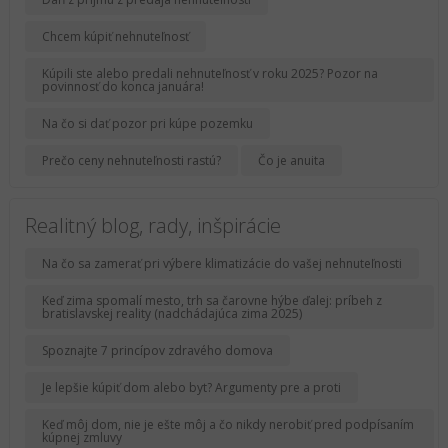
Chcem kúpiť nehnuteľnosť
Kúpili ste alebo predali nehnuteľnosť v roku 2025? Pozor na
povinnosť do konca januára!
Na čo si dať pozor pri kúpe pozemku
Prečo ceny nehnuteľnosti rastú?
Čo je anuita
Realitný blog, rady, inšpirácie
Na čo sa zamerať pri výbere klimatizácie do vašej nehnuteľnosti
Keď zima spomalí mesto, trh sa čarovne hýbe ďalej: príbeh z
bratislavskej reality (nadchádajúca zima 2025)
Spoznajte 7 princípov zdravého domova
Je lepšie kúpiť dom alebo byt? Argumenty pre a proti
Keď môj dom, nie je ešte môj a čo nikdy nerobiť pred podpísaním
kúpnej zmluvy