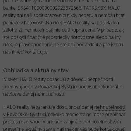
poukazované výhradne bezhotovostne na účet v Tatra
banke: SK5411000000002923872666, TATRSKBX. HALO
reality ani naši spolupracovníci nikdy neberú a nemôžu brať
peniaze v hotovosti. Na účet HALO reality sa posiela len
záloha za nehnuteľnosť, nie celá kúpna cena. V prípade, ak
ste poskytli finančné prostriedky hotovostne alebo na iný
účet, je pravdepodobné, že ste boli podvedení a pre istotu
nás ihneď kontaktujte.
Obhliadka a aktuálny stav
Makléri HALO reality požadujú z dôvodu bezpečnosti
predávajúcich v Považskej Bystrici
podpísať dokument o
návšteve danej nehnuteľnosti.
HALO reality negarantuje dostupnosť danej
nehnuteľnosti
v Považskej Bystrici
, nakoľko momentálne môže prebiehať
proces rezervácie. V prípade záujmu o nehnuteľnosť vám
preveríme aktuálny stav a náš maklér vás bude kontaktovať.