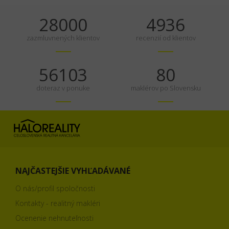
35000
6170
zazmluvnených klientov
recenzií od klientov
70129
100
doteraz v ponuke
maklérov po Slovensku
NAJČASTEJŠIE VYHĽADÁVANÉ
O nás/profil spoločnosti
Kontakty - realitný makléri
Ocenenie nehnuteľnosti