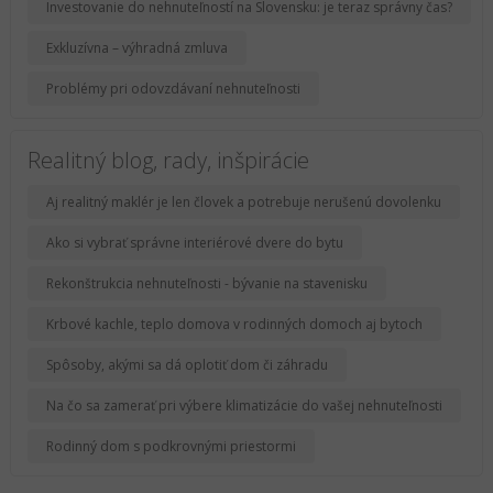
Investovanie do nehnuteľností na Slovensku: je teraz správny čas?
Exkluzívna – výhradná zmluva
Problémy pri odovzdávaní nehnuteľnosti
Realitný blog, rady, inšpirácie
Aj realitný maklér je len človek a potrebuje nerušenú dovolenku
Ako si vybrať správne interiérové dvere do bytu
Rekonštrukcia nehnuteľnosti - bývanie na stavenisku
Krbové kachle, teplo domova v rodinných domoch aj bytoch
Spôsoby, akými sa dá oplotiť dom či záhradu
Na čo sa zamerať pri výbere klimatizácie do vašej nehnuteľnosti
Rodinný dom s podkrovnými priestormi