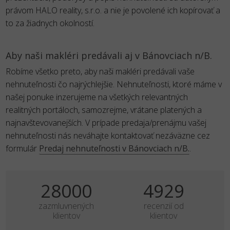
právom HALO reality, s.r.o. a nie je povolené ich kopírovať a
to za žiadnych okolností.
Aby naši makléri predávali aj v Bánovciach n/B.
Robíme všetko preto, aby naši makléri predávali vaše
nehnuteľnosti čo najrýchlejšie. Nehnuteľnosti, ktoré máme v
našej ponuke inzerujeme na všetkých relevantných
realitných portáloch, samozrejme, vrátane platených a
najnavštevovanejších. V prípade predaja/prenájmu vašej
nehnuteľnosti nás neváhajte kontaktovať nezáväzne cez
formulár
Predaj nehnuteľnosti v Bánovciach n/B.
.
35000
6161
zazmluvnených
recenzií od
klientov
klientov