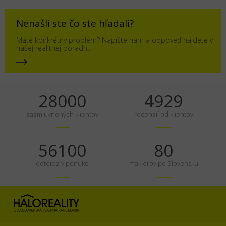
Nenašli ste čo ste hľadali?
Máte konkrétny problém? Napíšte nám a odpoveď nájdete v
našej realitnej poradni.
35000
6161
zazmluvnených klientov
recenzií od klientov
70125
100
doteraz v ponuke
maklérov po Slovensku