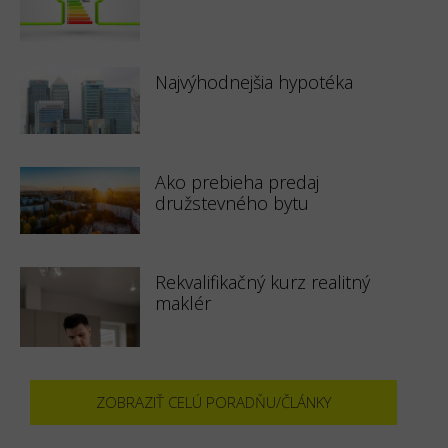
Najvýhodnejšia hypotéka
Ako prebieha predaj
družstevného bytu
Rekvalifikačný kurz realitný
maklér
ZOBRAZIŤ CELÚ PORADŇU/ČLÁNKY