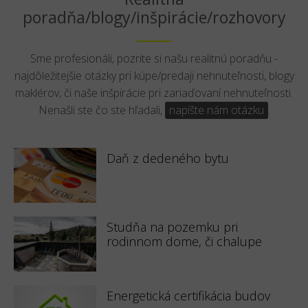
poradňa/blogy/inšpirácie/rozhovory
Sme profesionáli, pozrite si našu realitnú poradňu -
najdôležitejšie otázky pri kúpe/predaji nehnuteľnosti, blogy
maklérov, či naše inšpirácie pri zariaďovaní nehnuteľnosti.
Nenašli ste čo ste hľadali,
napíšte nám otázku
.
Daň z dedeného bytu
Studňa na pozemku pri
rodinnom dome, či chalupe
Energetická certifikácia budov