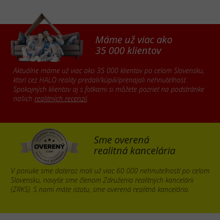
Máme už viac ako
35 000 klientov
Aktuálne máme už viac ako 35 000 klientov po celom Slovensku,
ktorí cez HALO reality predali/kúpili/prenajali nehnuteľnosť.
Spokojných klientov aj s fotkami si môžete pozrieť na podstránke
našich
realitných recenzií
.
Sme overená
realitná kancelária
V ponuke sme doteraz mali už viac 60 000 nehnuteľností po celom
Slovensku, navyše sme členom Združenia realitných kancelárii
(ZRKS). S nami máte istotu, sme overená realitná kancelária.