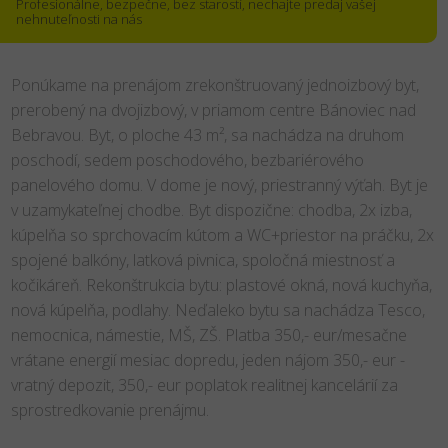
Profesionálne, bezpečne, bez starostí, nechajte predaj vašej
nehnuteľnosti na nás
Ponúkame na prenájom zrekonštruovaný jednoizbový byt,
prerobený na dvojizbový, v priamom centre Bánoviec nad
Bebravou. Byt, o ploche 43 m², sa nachádza na druhom
poschodí, sedem poschodového, bezbariérového
panelového domu. V dome je nový, priestranný výťah. Byt je
v uzamykateľnej chodbe. Byt dispozične: chodba, 2x izba,
kúpelňa so sprchovacím kútom a WC+priestor na práčku, 2x
spojené balkóny, latková pivnica, spoločná miestnosť a
kočikáreň. Rekonštrukcia bytu: plastové okná, nová kuchyňa,
nová kúpelňa, podlahy. Neďaleko bytu sa nachádza Tesco,
nemocnica, námestie, MŠ, ZŠ. Platba 350,- eur/mesačne
vrátane energií mesiac dopredu, jeden nájom 350,- eur -
vratný depozit, 350,- eur poplatok realitnej kancelárií za
sprostredkovanie prenájmu.