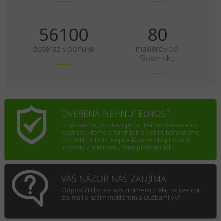
70125
100
doteraz v ponuke
maklérov po
Slovensku
OVERENÁ NEHNUTEĽNOSŤ
U nás vieme, čo ukazujeme. Máme overeného
vlastníka, vieme o ťarchách a nehnuteľnosť sme
OSOBNE VIDELI. Nepredávame okopírované
inzeráty z internetu. Sme profesionáli.
VÁŠ NÁZOR NÁS ZAUJÍMA
Odporúčili by ste nás známemu? Aku skúsenosť
ste mali s naším maklérom a službami Vy?