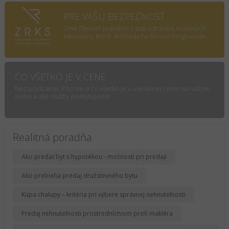
PRE VAŠU BEZPEČNOSŤ
Sme členom jedného z top združení realitných
kancelárii, ktoré dohliada na férove fungovanie.
ČO VŠETKO JE V CENE
Nezavádzame. Pozrite si čo všetko je v uvedenej cene na našom
webe a aké služby poskytujeme.
Realitná poradňa
Ako predať byt s hypotékou - možnosti pri predaji
Ako prebieha predaj družstevného bytu
Kúpa chalupy – kritéria pri výbere správnej nehnuteľnosti
Predaj nehnuteľnosti prostredníctvom profi makléra