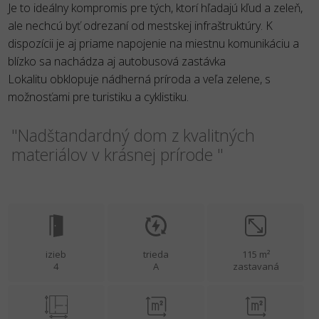
Je to ideálny kompromis pre tých, ktorí hľadajú kľud a zeleň,
ale nechcú byť odrezaní od mestskej infraštruktúry. K
dispozícii je aj priame napojenie na miestnu komunikáciu a
blízko sa nachádza aj autobusová zastávka
Lokalitu obklopuje nádherná príroda a veľa zelene, s
možnosťami pre turistiku a cyklistiku.
"Nadštandardný dom z kvalitných
materiálov v krásnej prírode "
izieb
trieda
115 m²
4
A
zastavaná