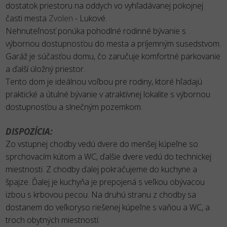
dostatok priestoru na oddych vo vyhľadávanej pokojnej
časti mesta
Zvolen
- Lukové.
Nehnuteľnosť ponúka pohodlné rodinné bývanie s
výbornou dostupnosťou do mesta a príjemným susedstvom.
Garáž je súčasťou domu, čo zaručuje komfortné parkovanie
a ďalší úložný priestor.
Tento dom je ideálnou voľbou pre rodiny, ktoré hľadajú
praktické a útulné bývanie v atraktívnej lokalite s výbornou
dostupnosťou a slnečným pozemkom.
DISPOZÍCIA:
Zo vstupnej chodby vedú dvere do menšej kúpeľne so
sprchovacím kútom a WC, ďalšie dvere vedú do technickej
miestnosti. Z chodby ďalej pokračujeme do kuchyne a
špajze. Ďalej je kuchyňa je prepojená s veľkou obývacou
izbou s krbovou pecou. Na druhú stranu z chodby sa
dostanem do veľkoryso riešenej kúpeľne s vaňou a WC, a
troch obytných miestností.