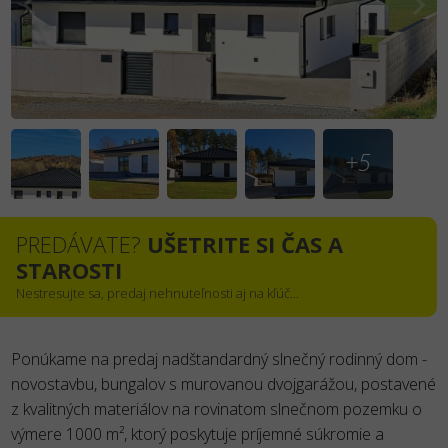
+5
PREDÁVATE?
UŠETRITE SI ČAS A
STAROSTI
Nestresujte sa, predaj nehnuteľnosti aj na kľúč...
Ponúkame na predaj nadštandardný slnečný rodinný dom -
novostavbu, bungalov s murovanou dvojgarážou, postavené
z kvalitných materiálov na rovinatom slnečnom pozemku o
výmere 1000 m², ktorý poskytuje príjemné súkromie a