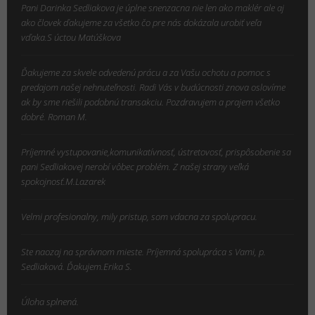
Pani Darinka Sedliakova je úplne snenzacna nie len ako maklér ale aj
ako človek ďakujeme za všetko čo pre nás dokázala urobiť veľa
vďaka.S úctou Matúškova
Ďakujeme za skvele odvedenú prácu a za Vašu ochotu a pomoc s
predajom našej nehnuteľnosti. Radi Vás v budúcnosti znova oslovíme
ak by sme riešili podobnú transakciu. Pozdravujem a prajem všetko
dobré. Roman M.
Príjemné vystupovanie,komunikatívnosť, ústretovosť, prispôsobenie sa
pani Sedliakovej nerobí vôbec problém. Z našej strany veľká
spokojnosť.M.Lazarek
Velmi profesionalny, mily pristup, som vdacna za spolupracu.
Ste naozaj na správnom mieste. Príjemná spolupráca s Vami, p.
Sedliaková. Ďakujem.Erika S.
Úloha splnená.