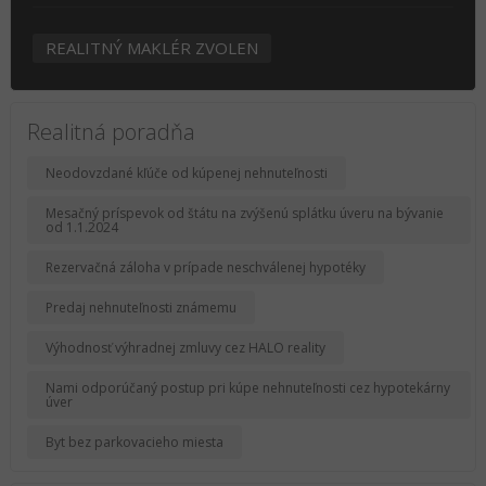
REALITNÝ MAKLÉR ZVOLEN
Realitná poradňa
Neodovzdané kľúče od kúpenej nehnuteľnosti
Mesačný príspevok od štátu na zvýšenú splátku úveru na bývanie
od 1.1.2024
Rezervačná záloha v prípade neschválenej hypotéky
Predaj nehnuteľnosti známemu
Výhodnosť výhradnej zmluvy cez HALO reality
Nami odporúčaný postup pri kúpe nehnuteľnosti cez hypotekárny
úver
Byt bez parkovacieho miesta