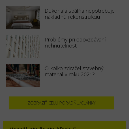
Dokonalá spálňa nepotrebuje
nákladnú rekonštrukciu
Problémy pri odovzdávaní
nehnuteľnosti
O koľko zdražel stavebný
materiál v roku 2021?
ZOBRAZIŤ CELÚ PORADŇU/ČLÁNKY