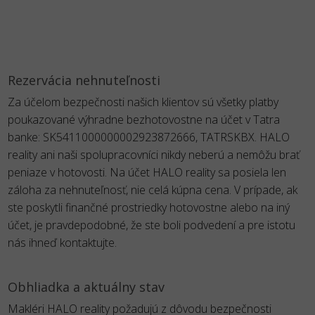
Rezervácia nehnuteľnosti
Za účelom bezpečnosti našich klientov sú všetky platby
poukazované výhradne bezhotovostne na účet v Tatra
banke: SK5411000000002923872666, TATRSKBX. HALO
reality ani naši spolupracovníci nikdy neberú a nemôžu brať
peniaze v hotovosti. Na účet HALO reality sa posiela len
záloha za nehnuteľnosť, nie celá kúpna cena. V prípade, ak
ste poskytli finančné prostriedky hotovostne alebo na iný
účet, je pravdepodobné, že ste boli podvedení a pre istotu
nás ihneď kontaktujte.
Obhliadka a aktuálny stav
Makléri HALO reality požadujú z dôvodu bezpečnosti