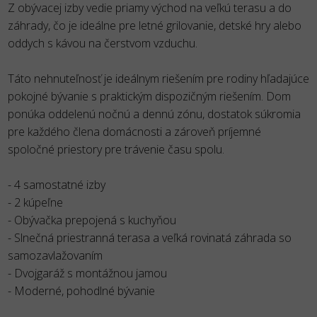
Z obývacej izby vedie priamy východ na veľkú terasu a do
záhrady, čo je ideálne pre letné grilovanie, detské hry alebo
oddych s kávou na čerstvom vzduchu.
Táto nehnuteľnosť je ideálnym riešením pre rodiny hľadajúce
pokojné bývanie s praktickým dispozičným riešením. Dom
ponúka oddelenú nočnú a dennú zónu, dostatok súkromia
pre každého člena domácnosti a zároveň príjemné
spoločné priestory pre trávenie času spolu.
- 4 samostatné izby
- 2 kúpeľne
- Obývačka prepojená s kuchyňou
- Slnečná priestranná terasa a veľká rovinatá záhrada so
samozavlažovaním
- Dvojgaráž s montážnou jamou
- Moderné, pohodlné bývanie