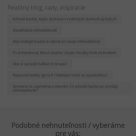
Realitný blog, rady, inšpirácie
Krbové kachle, teplo domova v rodinných domoch aj bytoch
Vizualizácia nehnuteľností
Aký vonkajší bazén si vybrať pri svoju nehnuteľnosť
Prvá miestnosť, ktorá zaujme: dizajn chodby krok za krokom
Ako si zariadiť balkón či terasu?
Nepozná niekto Igora R.? Nekúpiš hotel so zjazdovkou?
Symetria vs. asymetria v interiéri: čo pôsobí lepšie pri predaji
nehnuteľnosti?
Podobné nehnuteľnosti / vyberáme
pre vás: