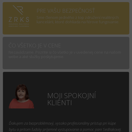
PRE VAŠU BEZPEČNOSŤ
Sme členom jedného z top združení realitných
kancelárii, ktoré dohliada na férove fungovanie.
ČO VŠETKO JE V CENE
Nezavádzame. Pozrite si čo všetko je v uvedenej cene na našom
webe a aké služby poskytujeme.
MOJI SPOKOJNÍ
KLIENTI
Ďakujem za bezproblémový, vysoko profesionálny prístup pri kúpe
bytu a pritom ľudsky príjemné vystupovanie a pomoc pani Sedliakovej.