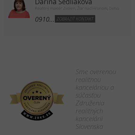
Darina Sedliaková
Realitný maklér Zvolen, Žiar nad Hronom, Detva
0910...
ZOBRAZIŤ KONTAKT
Sme overenou
realitnou
kanceláriou a
súčasťou
Združenia
realitných
kancelárii
Slovenska