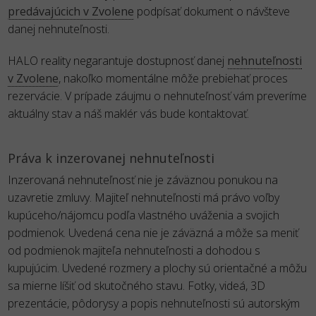
predávajúcich v Zvolene
podpísať dokument o návšteve
danej nehnuteľnosti.
HALO reality negarantuje dostupnosť danej
nehnuteľnosti
v Zvolene
, nakoľko momentálne môže prebiehať proces
rezervácie. V prípade záujmu o nehnuteľnosť vám preveríme
aktuálny stav a náš maklér vás bude kontaktovať.
Práva k inzerovanej nehnuteľnosti
Inzerovaná nehnuteľnosť nie je záväznou ponukou na
uzavretie zmluvy. Majiteľ nehnuteľnosti má právo voľby
kupúceho/nájomcu podľa vlastného uváženia a svojich
podmienok. Uvedená cena nie je záväzná a môže sa meniť
od podmienok majiteľa nehnuteľnosti a dohodou s
kupujúcim. Uvedené rozmery a plochy sú orientačné a môžu
sa mierne líšiť od skutočného stavu. Fotky, videá, 3D
prezentácie, pôdorysy a popis nehnuteľnosti sú autorským