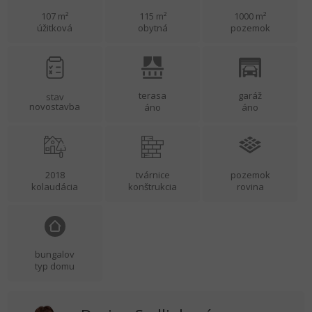
107 m²
115 m²
1000 m²
úžitková
obytná
pozemok
terasa
garáž
stav
novostavba
áno
áno
2018
tvárnice
pozemok
kolaudácia
konštrukcia
rovina
bungalov
typ domu