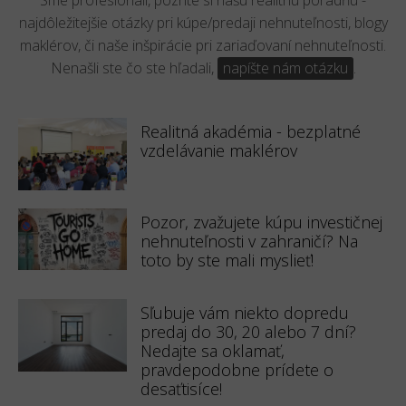
Sme profesionáli, pozrite si našu realitnú poradňu -
najdôležitejšie otázky pri kúpe/predaji nehnuteľnosti, blogy
maklérov, či naše inšpirácie pri zariaďovaní nehnuteľnosti.
Nenašli ste čo ste hľadali,
napíšte nám otázku
.
Realitná akadémia - bezplatné
vzdelávanie maklérov
Pozor, zvažujete kúpu investičnej
nehnuteľnosti v zahraničí? Na
toto by ste mali myslieť!
Sľubuje vám niekto dopredu
predaj do 30, 20 alebo 7 dní?
Nedajte sa oklamať,
pravdepodobne prídete o
desaťtisíce!