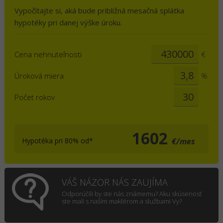
Vypočítajte si, aká bude približná mesačná splátka
hypotéky pri danej výške úroku.
Cena nehnuteľnosti
€
Úroková miera
%
Počet rokov
1602
Hypotéka pri 80% od*
€/mes
VÁŠ NÁZOR NÁS ZAUJÍMA
Odporúčili by ste nás známemu? Aku skúsenosť
ste mali s naším maklérom a službami Vy?