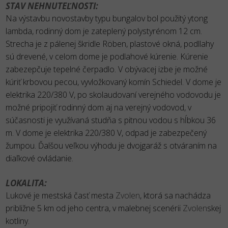
STAV NEHNUTEĽNOSTI:
Na výstavbu novostavby typu bungalov bol použitý ytong
lambda, rodinný dom je zateplený polystyrénom 12 cm.
Strecha je z pálenej škridle Röben, plastové okná, podllahy
sú drevené, v celom dome je podlahové kúrenie. Kúrenie
zabezepčuje tepelné čerpadlo. V obývacej izbe je možné
kúriť krbovou pecou, vyvložkovaný komín Schiedel. V dome je
elektrika 220/380 V, po skolaudovaní verejného vodovodu je
možné pripojiť rodinný dom aj na verejný vodovod, v
súčasnosti je využívaná studňa s pitnou vodou s hĺbkou 36
m. V dome je elektrika 220/380 V, odpad je zabezpečený
žumpou. Ďalšou veľkou výhodu je dvojgaráž s otváraním na
diaľkové ovládanie.
LOKALITA:
Lukové je mestská časť mesta
Zvolen
, ktorá sa nachádza
približne 5 km od jeho centra, v malebnej scenérii
Zvolen
skej
kotliny.