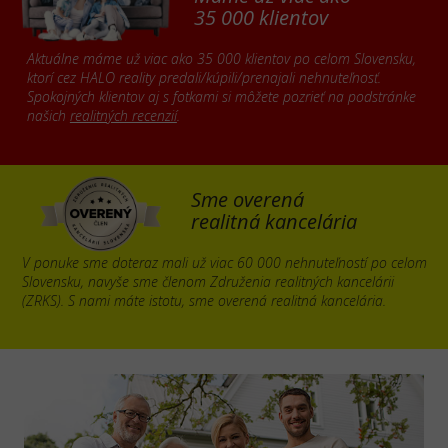
35 000 klientov
Aktuálne máme už viac ako 35 000 klientov po celom Slovensku,
ktorí cez HALO reality predali/kúpili/prenajali nehnuteľnosť.
Spokojných klientov aj s fotkami si môžete pozrieť na podstránke
našich
realitných recenzií
.
Sme overená
realitná kancelária
V ponuke sme doteraz mali už viac 60 000 nehnuteľností po celom
Slovensku, navyše sme členom Združenia realitných kancelárii
(ZRKS). S nami máte istotu, sme overená realitná kancelária.