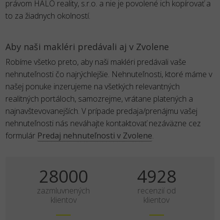
právom HALO reality, s.r.o. a nie je povolené ich kopírovať a
to za žiadnych okolností.
Aby naši makléri predávali aj v Zvolene
Robíme všetko preto, aby naši makléri predávali vaše
nehnuteľnosti čo najrýchlejšie. Nehnuteľnosti, ktoré máme v
našej ponuke inzerujeme na všetkých relevantných
realitných portáloch, samozrejme, vrátane platených a
najnavštevovanejších. V prípade predaja/prenájmu vašej
nehnuteľnosti nás neváhajte kontaktovať nezáväzne cez
formulár
Predaj nehnuteľnosti v Zvolene
.
35000
6160
zazmluvnených
recenzií od
klientov
klientov