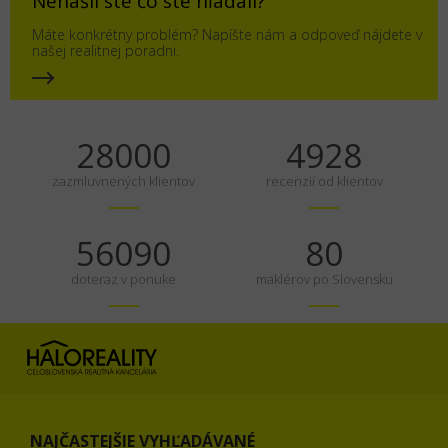
Nenašli ste čo ste hľadali?
Máte konkrétny problém? Napíšte nám a odpoveď nájdete v
našej realitnej poradni.
35000
6160
zazmluvnených klientov
recenzií od klientov
70113
100
doteraz v ponuke
maklérov po Slovensku
NAJČASTEJŠIE VYHĽADÁVANÉ