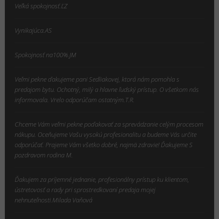
Veľká spokojnosť.ĽZ
Vynikajúca.AS
Spokojnosť na100%.JM
Veľmi pekne ďakujeme pani Sedliakovej, ktorá nám pomohla s
predajom bytu. Ochotný, milý a hlavne ľudský prístup. O všetkom nás
informovala. Vrelo odporúčam ostatným.T.R.
Chceme Vám veľmi pekne poďakovať za sprevádzanie celým procesom
nákupu. Oceňujeme Vašu vysokú profesionalitu a budeme Vás určite
odporúčať. Prajeme Vám všetko dobré, najmä zdravie! Ďakujeme S
pozdravom rodina M.
Ďakujem za príjemné jednanie, profesionálny prístup ku klientom,
ústretovosť a rady pri sprostredkovaní predaja mojej
nehnuteľnosti.Milada Vaňová