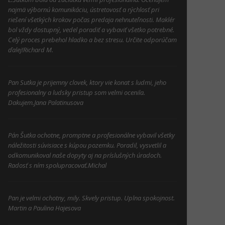
najmä výbornú komunikáciu, ústretovosť a rýchlosť pri
riešení všetkých krokov počas predaja nehnuteľnosti. Maklér
bol vždy dostupný, vedel poradiť a vybaviť všetko potrebné.
Celý proces prebehol hladko a bez stresu. Určite odporúčam
ďalej!Richard M.
Pan Sutka je prijemny clovek, ktory vie konat s ludmi, jeho
profesionalny a ludsky pristup som velmi ocenila.
Dakujem.Jana Palatinusova
Pán Šutka ochotne, promptne a profesionálne vybavil všetky
náležitosti súvisiace s kúpou pozemku. Poradil, vysvetlil a
odkomunikoval naše dopyty aj na príslušných úradoch.
Radosť s ním spolupracovať.Michal
Pan je velmi ochotny, mily. Skvely pristup. Uplna spokojnost.
Martin a Paulina Hajesova