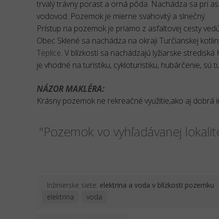
trvalý trávny porast a orná pôda. Nachádza sa pri asfal
vodovod. Pozemok je mierne svahovitý a slnečný.
Prístup na pozemok je priamo z asfaltovej cesty ved
Obec Sklené sa nachádza na okraji Turčianskej kotl
Teplice
. V blízkosti sa nachádzajú lyžiarske strediská
je vhodné na turistiku, cykloturistiku, hubárčenie, sú 
NÁZOR MAKLÉRA:
Krásny pozemok ne rekreačné využitie,ako aj dobrá inv
"Pozemok vo vyhľadávanej lokalit
Inžinierske siete:
elektrina a voda v blízkosti pozemku
elektrina
voda