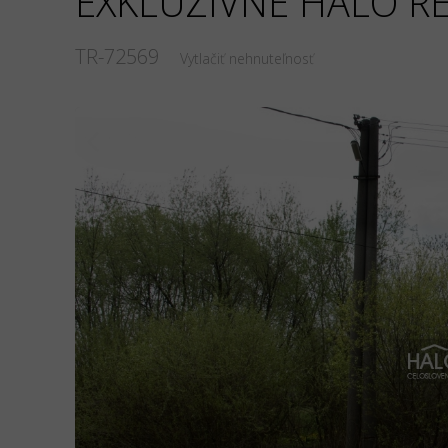
EXKLUZÍVNE HALO RE
TR-72569
Vytlačiť nehnuteľnosť