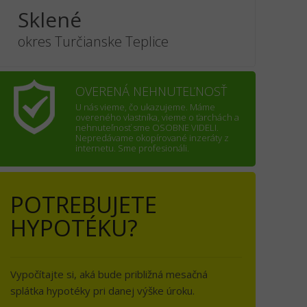
Sklené
okres Turčianske Teplice
OVERENÁ NEHNUTEĽNOSŤ
U nás vieme, čo ukazujeme. Máme
overeného vlastníka, vieme o ťarchách a
nehnuteľnosť sme OSOBNE VIDELI.
Nepredávame okopírované inzeráty z
internetu. Sme profesionáli.
POTREBUJETE
HYPOTÉKU?
Vypočítajte si, aká bude približná mesačná
splátka hypotéky pri danej výške úroku.