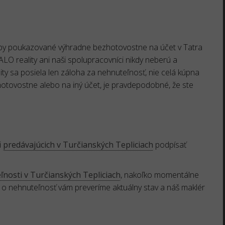
atby poukazované výhradne bezhotovostne na účet v Tatra
reality ani naši spolupracovníci nikdy neberú a
ty sa posiela len záloha za nehnuteľnosť, nie celá kúpna
 hotovostne alebo na iný účet, je pravdepodobné, že ste
i
predávajúcich v Turčianských Tepliciach
podpísať
nosti v Turčianských Tepliciach
, nakoľko momentálne
 o nehnuteľnosť vám preveríme aktuálny stav a náš maklér