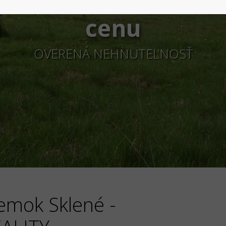
cenu
OVERENÁ NEHNUTEĽNOSŤ
emok Sklené -