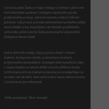
S prácou pána Šutku pri kúpe chalupy v Dolnom Lúčne sme
boli maximálne spokojní. Oceňujem najmä jeho vysoko
profesionálny prístup, výbornú miestnu znalosť a férové
jednanie. Celý proces prevodu nehnuteľnosti prebehol vďaka
nemu hladko a bez komplikácií. Ak hľadáte spoľahlivého
odborníka, pána Ľuboša Šutku jednoznačne odporúčam.
Ďakujeme Martin Salak
Dobrý deň Halo reality, môj prvý byt a hneď s Pánom
Šutkom. Spolupráca skvelá, priamočiara stručná a
profesionálna komunikácia. Oceňujem jeho trpezlivosť, lebo
s mojou bankou to nebolo ľahké a trochu dlhšie to trvalo.
Určite doporučím aj známym pripadne pri predaji/kúpe sa
na neho rád obrátim. Robi veľmi dobré meno vášmu biznisu.
S pozdravom Jaro Maruniak
100% spokojnosť. Tibor Horvath