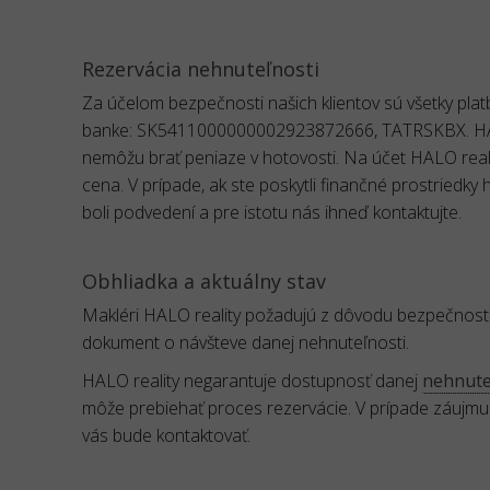
Rezervácia nehnuteľnosti
Za účelom bezpečnosti našich klientov sú všetky pl
banke: SK5411000000002923872666, TATRSKBX. HALO 
nemôžu brať peniaze v hotovosti. Na účet HALO reali
cena. V prípade, ak ste poskytli finančné prostriedky
boli podvedení a pre istotu nás ihneď kontaktujte.
Obhliadka a aktuálny stav
Makléri HALO reality požadujú z dôvodu bezpečnost
dokument o návšteve danej nehnuteľnosti.
HALO reality negarantuje dostupnosť danej
nehnuteľ
môže prebiehať proces rezervácie. V prípade záujmu
vás bude kontaktovať.