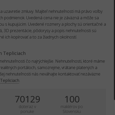
 uzavretie zmluvy. Majiteľ nehnuteľnosti má právo voľby
ch podmienok. Uvedená cena nie je záväzná a môže sa
ou s kupujúcim. Uvedené rozmery a plochy sú orientačné a
eá, 3D prezentácie, pôdorysy a popis nehnuteľnosti sú
né ich kopírovať a to za žiadnych okolností.
h Tepliciach
 nehnuteľnosti čo najrýchlejšie. Nehnuteľnosti, ktoré máme
realitných portáloch, samozrejme, vrátane platených a
ašej nehnuteľnosti nás neváhajte kontaktovať nezáväzne
Tepliciach
.
70129
100
doteraz v
maklérov po
ponuke
Slovensku