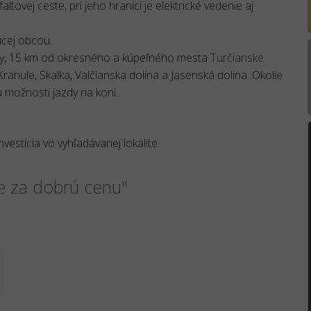
tovej ceste, pri jeho hranici je elektrické vedenie aj
úcej obcou.
iny, 15 km od okresného a kúpeľného mesta
Turčianske
 Krahule, Skalka, Valčianska dolina a Jasenská dolina. Okolie
tu možnosti jazdy na koni.
estícia vo vyhľadávanej lokalite.
e za dobrú cenu"