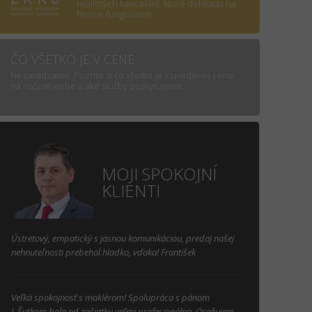
realitných kancelárii, ktoré dohliada na
férove fungovanie.
ČO VŠETKO JE V CENE
Nezavádzame. Pozrite si čo všetko je v uvedenej cene
na našom webe a aké služby poskytujeme.
MOJI SPOKOJNÍ
KLIENTI
Ústretový, empatický s jasnou komunikáciou, predaj našej
nehnuteľnosti prebehol hladko, vďaka! František
Veľká spokojnosť s maklérom! Spolupráca s pánom
L.Šutkom bola od začiatku veľmi profesionálna. Oceňujem