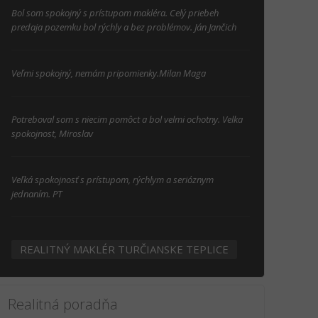
Bol som spokojný s prístupom makléra. Celý priebeh
predaja pozemku bol rýchly a bez problémov. Ján Jančich
Veľmi spokojný, nemám pripomienky.Milan Maga
Potreboval som s niecim pomôct a bol velmi ochotny. Velka
spokojnost, Miroslav
Veľká spokojnosť s prístupom, rýchlym a serióznym
jednaním. PT
REALITNÝ MAKLÉR TURČIANSKE TEPLICE
Realitná poradňa