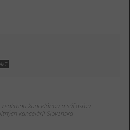
AKT
realitnou kanceláriou a súčasťou
itných kancelárii Slovenska