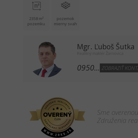
2358 m²
pozemok
pozemku
mierny svah
Mgr. Ľuboš Šutka
Realitný maklér Žarnovica
0950...
ZOBRAZIŤ KONT
Sme overenou 
Združenia real