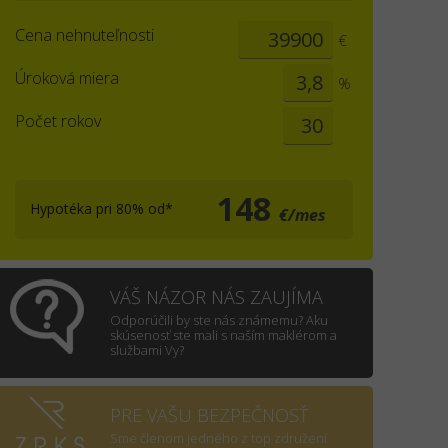
Cena nehnuteľnosti
€
Úroková miera
%
Počet rokov
148
Hypotéka pri 80% od*
€/mes
VÁŠ NÁZOR NÁS ZAUJÍMA
Odporúčili by ste nás známemu? Aku
skúsenosť ste mali s naším maklérom a
službami Vy?
PRE VAŠU BEZPEČNOSŤ
Sme členom jedného z top združení