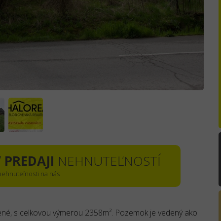
 PREDAJI
NEHNUTEĽNOSTÍ
 nehnuteľnosti na nás
ené, s celkovou výmerou 2358m². Pozemok je vedený ako