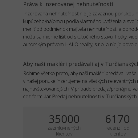
Práva k inzerovanej nehnuteľnosti
Inzerovaná nehnuteľnosť nie je záväznou ponukou na
kupúceho/nájomcu podľa vlastného uváženia a svoji
meniť od podmienok majiteľa nehnuteľnosti a dohod
môžu sa mierne líšiť od skutočného stavu. Fotky, vid
autorským právom HALO reality, s.r.o. a nie je povole
Aby naši makléri predávali aj v Turčianskýc
Robíme všetko preto, aby naši makléri predávali vaše
v našej ponuke inzerujeme na všetkých relevantných 
najnavštevovanejších. V prípade predaja/prenájmu v
cez formulár
Predaj nehnuteľnosti v Turčianských 
35000
6170
zazmluvnených
recenzií od
klientov
klientov