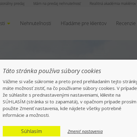
sionálny predaj
Mám na predaj nehnuteľnosť
Realitná akadémia maklérov
sti
Nehnuteľnosti
Hľadáme pre klientov
Recenzie
Táto stránka používa súbory cookies
Vážime si vaše súkromie a preto pred prehliadaním tejto stránk
máte možnosť zistiť, na čo používame súbory cookies. V prípade
že súhlasíte s prednastavenými nastaveniami, kliknite na
SÚHLASÍM (stránka si to zapamätá), v opačnom prípade prosím
použite Zmeniť nastavenia, kde nájdete všetky potrebné
informácie a možnosti.
vyhľadávanej lokal
Súhlasím
Zmeniť nastavenia