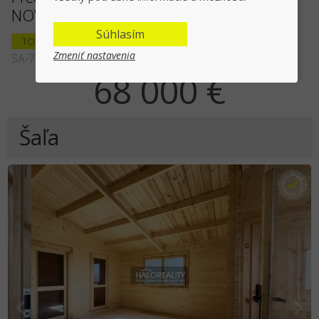
NOVOSTAVBA
Súhlasím
TOP PONUKA
Zmeniť nastavenia
SA-72121
68 000 €
Šaľa