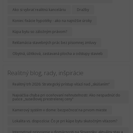
Ako si vybrať realitnú kanceláriu
Dražby
Koniec fixácie hypotéky - ako na najnižšie úroky
Kúpa bytu so záložným právom?
Reklamácia stavebných prác bez písomnej zmluvy
Obytná, úžitková, zastavaná plocha a odstupy stavieb
Realitný blog, rady, inšpirácie
Realitný trh 2026: Strategický prístup víťazí nad „skúšaním“
Najväčšia chyba pri oceňovaní nehnuteľnosti: Ako nespadnúť do
pasce „susedovej prestrelenej ceny“
Kamerový systém v dome: bezpečnosť na prvom mieste
Lokalita vs. dispozícia: Čo je pri kúpe bytu skutočným víťazom?
Internetové pripojenie v domácnosti na Slovensku: aktuálny stav a