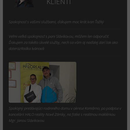
KLIENTI
Spokojnosť s vašimi službami, ďakujem moc krát.Ivan Ťažký
Veľmi veľká spokojnosť s pani Slávikovou, môžem len odporučiť.
Ďakujem za takéto skvelé služby, nech sa vám aj naďalej darí tak ako
doterazRadka Ivánová
Spokojný predávajúci rodinného domu v okrese Komárno, po podpise v
kancelárii HALO reality Nové Zámky, na fotke s realitnou maklérkou
Mgr. Janou Slávikovou.