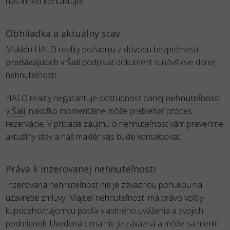
nás ihneď kontaktujte.
Obhliadka a aktuálny stav
Makléri HALO reality požadujú z dôvodu bezpečnosti
predávajúcich v Šali
podpísať dokument o návšteve danej
nehnuteľnosti.
HALO reality negarantuje dostupnosť danej
nehnuteľnosti
v Šali
, nakoľko momentálne môže prebiehať proces
rezervácie. V prípade záujmu o nehnuteľnosť vám preveríme
aktuálny stav a náš maklér vás bude kontaktovať.
Práva k inzerovanej nehnuteľnosti
Inzerovaná nehnuteľnosť nie je záväznou ponukou na
uzavretie zmluvy. Majiteľ nehnuteľnosti má právo voľby
kupúceho/nájomcu podľa vlastného uváženia a svojich
podmienok. Uvedená cena nie je záväzná a môže sa meniť