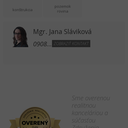
pozemok
konštrukcia
rovina
Mgr. Jana Sláviková
0908...
ZOBRAZIŤ KONTAKT
Sme overenou
realitnou
kanceláriou a
súčasťou
Združenia