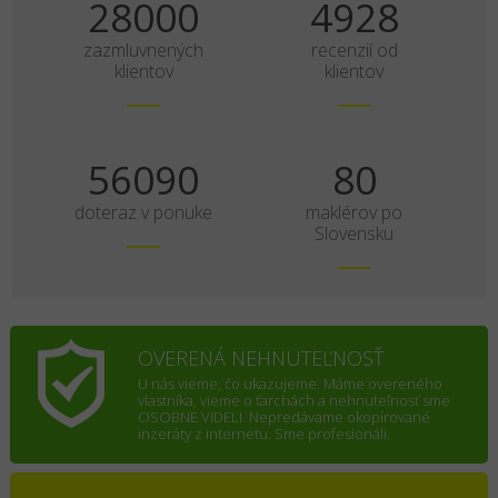
35000
6160
zazmluvnených
recenzií od
klientov
klientov
70113
100
doteraz v ponuke
maklérov po
Slovensku
OVERENÁ NEHNUTEĽNOSŤ
U nás vieme, čo ukazujeme. Máme overeného
vlastníka, vieme o ťarchách a nehnuteľnosť sme
OSOBNE VIDELI. Nepredávame okopírované
inzeráty z internetu. Sme profesionáli.