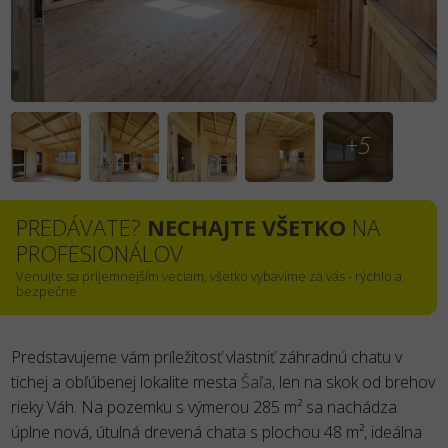
+5
PREDÁVATE?
NECHAJTE VŠETKO
NA
PROFESIONÁLOV
Venujte sa príjemnejším veciam, všetko vybavíme za vás - rýchlo a
bezpečne
Predstavujeme vám príležitosť vlastniť záhradnú chatu v
tichej a obľúbenej lokalite mesta
Šaľa
, len na skok od brehov
rieky Váh. Na pozemku s výmerou 285 m² sa nachádza
úplne nová, útulná drevená chata s plochou 48 m², ideálna