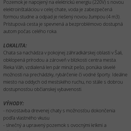
Pozemok je napojený na elektrickú energiu (220V) s novou
elektroinštaláciou v celej chate, voda je zabezpečená
formou studne a odpad je riešený novou žumpou (4 m3).
Prístupová cesta je spevnená a bezproblémovo dostupná
autom počas celého roka.
LOKALITA:
Chata sa nachádza v pokojnej záhradkárskej oblasti v Šali,
obklopená prírodou a zároveň v blízkosti centra mesta.
Rieka Váh, vzdialená len pár minút pešo, ponúka skvelé
možnosti na prechádzky, rybárčenie či vodné športy. Ideálne
miesto na oddych od mestského ruchu, no stále s dobrou
dostupnosťou občianskej vybavenosti.
VÝHODY:
- novostavba drevenej chaty s možnosťou dokončenia
podľa vlastného vkusu
- slnečný a upravený pozemok s ovocnými kríkmi a