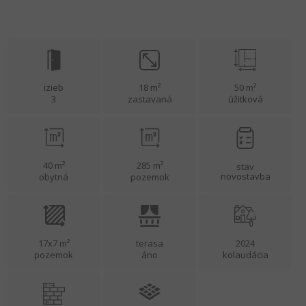
izieb
18 m²
50 m²
3
zastavaná
úžitková
40 m²
285 m²
stav
novostavba
obytná
pozemok
17x7 m²
terasa
2024
pozemok
áno
kolaudácia