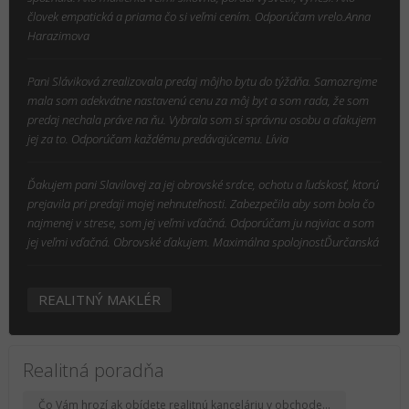
človek empatická a priama čo si veľmi cením. Odporúčam vrelo.Anna
Harazimova
Pani Sláviková zrealizovala predaj môjho bytu do týždňa. Samozrejme
mala som adekvátne nastavenú cenu za môj byt a som rada, že som
predaj nechala práve na ňu. Vybrala som si správnu osobu a ďakujem
jej za to. Odporúčam každému predávajúcemu. Lívia
Ďakujem pani Slavilovej za jej obrovské srdce, ochotu a ľudskosť, ktorú
prejavila pri predaji mojej nehnuteľnosti. Zabezpečila aby som bola čo
najmenej v strese, som jej veľmi vďačná. Odporúčam ju najviac a som
jej veľmi vďačná. Obrovské ďakujem. Maximálna spolojnostĎurčanská
REALITNÝ MAKLÉR
Realitná poradňa
Čo Vám hrozí ak obídete realitnú kanceláriu v obchode...