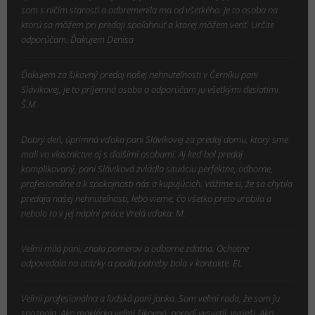
som s ničím starosti a odbremenila ma od všetkého. Je to osoba na
ktorú sa môžem pri predaji spoľahnúť a ktorej môžem veriť. Určite
odporúčam. Ďakujem Denisa
Ďakujem za šikovný predaj našej nehnuteľnosti v Černíku pani
Slávikovej, je to príjemná osoba a odporúčam ju všetkými desiatimi.
Š.M.
Dobrý deň, úprimná vďaka pani Slávikovej za predaj domu, ktorý sme
mali vo vlastníctve aj s ďalšími osobami. Aj keď bol predaj
komplikovaný, pani Sláviková zvládla situáciu perfektne, odborne,
profesionálne a k spokojnosti nás a kupujúcich. Vážime si, že sa chytila
predaja našej nehnuteľnosti, lebo vieme, čo všetko preto urobila a
nebolo to v jej náplni práce.Vrelá vďaka. M.
Veľmi milá pani, znala pomerov a odborne zdatna. Ochotne
odpovedala na otázky a podľa potreby bola v kontakte. EL
Veľmi profesionálna a ľudská pani Janka. Som veľmi rada, že som ju
spoznala. Ako maklérka veľmi šikovná, poradí vysvetlí, vyrieši. Ako