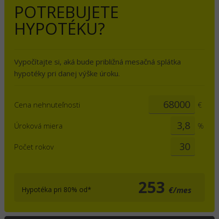
POTREBUJETE
HYPOTÉKU?
Vypočítajte si, aká bude približná mesačná splátka
hypotéky pri danej výške úroku.
Cena nehnuteľnosti
€
Úroková miera
%
Počet rokov
253
Hypotéka pri 80% od*
€/mes