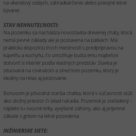
na víkendový oddych, záhradkárčenie alebo pokojné letné
bývanie.
STAV NEHNUTEĽNOSTI:
Na pozemku sa nachádza novostavba drevenej chaty, ktorá
nemá pevné základy ale je postavená na pätkách. Má
praktickú dispozíciu troch miestností s predprípravou na
kúpeľňu a kuchyňu, čo umožňuje budúcemu majiteľovi
dotvoriť si interiér podľa vlastných predstáv. Stavba je
situovaná na rovinatom a slnečnom pozemku, ktorý je
ideálny na relax aj pestovanie.
Bonusom je pôvodná staršia chatka, ktorá v súčasnosti slúži
ako úložný priestor či sklad náradia. Pozemok je zveľadený –
nájdete tu ovocné kríky, vyvýšené záhony, ako aj príjemné
zákutie s grilom na letné posedenia.
INŽINIERSKE SIETE: