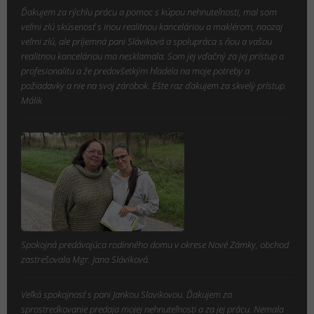
´Ďakujem za rýchlu prácu a pomoc s kúpou nehnuteľnosti, mal som
veľmi zlú skúsenosť s inou realitnou kanceláriou a maklérom, naozaj
veľmi zlú, ale príjemná pani Sláviková a spolupráca s ňou a vašou
realitnou kanceláriou ma nesklamala. Som jej vďačný za jej prístup a
profesionalitu a že predovšetkým hľadela na moje potreby a
požiadavky a nie na svoj zárobok. Ešte raz ďakujem za skvelý prístup.
Málik
Spokojná predávajúca rodinného domu v okrese Nové Zámky, obchod
zastrešovala Mgr. Jana Sláviková.
Veľká spokojnosť s pani Jankou Slavikovou. Ďakujem za
sprostredkovanie predaja mojej nehnuteľnosti a za jej prácu. Nemala