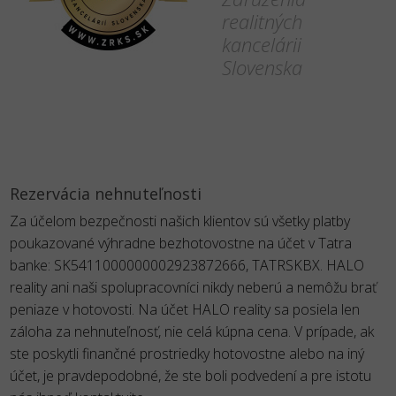
realitných
kancelárii
Slovenska
Rezervácia nehnuteľnosti
Za účelom bezpečnosti našich klientov sú všetky platby
poukazované výhradne bezhotovostne na účet v Tatra
banke: SK5411000000002923872666, TATRSKBX. HALO
reality ani naši spolupracovníci nikdy neberú a nemôžu brať
peniaze v hotovosti. Na účet HALO reality sa posiela len
záloha za nehnuteľnosť, nie celá kúpna cena. V prípade, ak
ste poskytli finančné prostriedky hotovostne alebo na iný
účet, je pravdepodobné, že ste boli podvedení a pre istotu