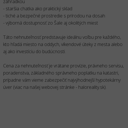
záhradkou
- staršia chatka ako praktický sklad
- tiché a bezpečné prostredie s prírodou na dosah
- výborná dostupnosť zo Šale aj okolitých miest
Táto nehnuteľnosť predstavuje ideálnu voľbu pre každého,
kto hľadá miesto na oddych, víkendové úteky z mesta alebo
aj ako investíciu do budúcnosti.
Cena za nehnuteľnosť je vrátane provízie, právneho servisu,
poradenstva, základného správneho poplatku na katastri,
prípadne vám vieme zabezpečiť najvýhodnejší hypotekárny
úver (viac na našej webovej stránke - haloreality.sk).