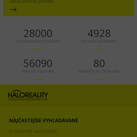
našej realitnej poradni.
35000
6160
zazmluvnených klientov
recenzií od klientov
70113
100
doteraz v ponuke
maklérov po Slovensku
NAJČASTEJŠIE VYHĽADÁVANÉ
O nás/profil spoločnosti