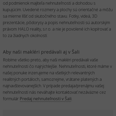
od podmienok majiteľa nehnuteľnosti a dohodou s
kupujúcim. Uvedené rozmery a plochy sú orientačné a môžu
sa mierne líšiť od skutočného stavu. Fotky, videá, 3D
prezentácie, pôdorysy a popis nehnuteľnosti sú autorským
právom HALO reality, s.r.o. a nie je povolené ich kopírovať a
to za žiadnych okolností.
Aby naši makléri predávali aj v Šali
Robíme všetko preto, aby naši makléri predávali vaše
nehnuteľnosti čo najrýchlejšie. Nehnuteľnosti, ktoré máme v
našej ponuke inzerujeme na všetkých relevantných
realitných portáloch, samozrejme, vrátane platených a
najnavštevovanejších. V prípade predaja/prenájmu vašej
nehnuteľnosti nás neváhajte kontaktovať nezáväzne cez
formulár
Predaj nehnuteľnosti v Šali
.