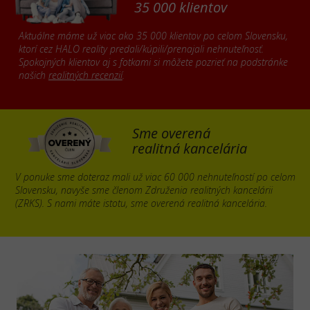
35 000 klientov
Aktuálne máme už viac ako 35 000 klientov po celom Slovensku,
ktorí cez HALO reality predali/kúpili/prenajali nehnuteľnosť.
Spokojných klientov aj s fotkami si môžete pozrieť na podstránke
našich
realitných recenzií
.
Sme overená
realitná kancelária
V ponuke sme doteraz mali už viac 60 000 nehnuteľností po celom
Slovensku, navyše sme členom Združenia realitných kancelárii
(ZRKS). S nami máte istotu, sme overená realitná kancelária.