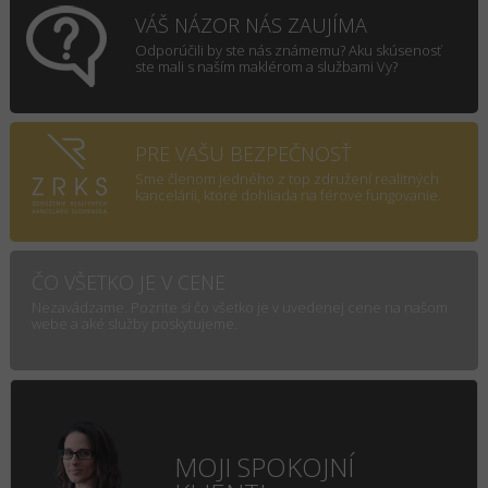
VÁŠ NÁZOR NÁS ZAUJÍMA
Odporúčili by ste nás známemu? Aku skúsenosť
ste mali s naším maklérom a službami Vy?
PRE VAŠU BEZPEČNOSŤ
Sme členom jedného z top združení realitných
kancelárii, ktoré dohliada na férove fungovanie.
ČO VŠETKO JE V CENE
Nezavádzame. Pozrite si čo všetko je v uvedenej cene na našom
webe a aké služby poskytujeme.
MOJI SPOKOJNÍ