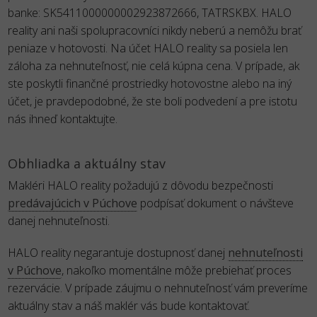
banke: SK5411000000002923872666, TATRSKBX. HALO
reality ani naši spolupracovníci nikdy neberú a nemôžu brať
peniaze v hotovosti. Na účet HALO reality sa posiela len
záloha za nehnuteľnosť, nie celá kúpna cena. V prípade, ak
ste poskytli finančné prostriedky hotovostne alebo na iný
účet, je pravdepodobné, že ste boli podvedení a pre istotu
nás ihneď kontaktujte.
Obhliadka a aktuálny stav
Makléri HALO reality požadujú z dôvodu bezpečnosti
predávajúcich v Púchove
podpísať dokument o návšteve
danej nehnuteľnosti.
HALO reality negarantuje dostupnosť danej
nehnuteľnosti
v Púchove
, nakoľko momentálne môže prebiehať proces
rezervácie. V prípade záujmu o nehnuteľnosť vám preveríme
aktuálny stav a náš maklér vás bude kontaktovať.