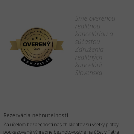
Sme overenou
realitnou
kanceláriou a
súčasťou
Združenia
realitných
kancelárii
Slovenska
Rezervácia nehnuteľnosti
Za účelom bezpečnosti našich klientov sú všetky platby
poukazované výhradne bezhotovostne na účet v Tatra