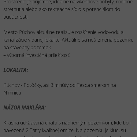
Prostredie je príjemné, ideálne na víkendové pobyty, rodinné
stretnutia alebo ako rekreačné sídlo s potenciálom do
budúcnosti.
Mesto
Púchov
aktuálne realizuje rozšírenie vodovodu a
kanalizácie v danej lokalite. Aktuálne sa rieši zmena pozemku
na stavebný pozemok
– výborná investičná príležitosť.
LOKALITA:
Púchov
- Potôčky, asi 3 minúty od Tesca smerom na
Nimnicu
NÁZOR MAKLÉRA:
Krásna udržiavaná chata s nádherným pozemkom, kde boli
navezené 2 Tatry kvalitnej ornice. Na pozemku je kľud, sú