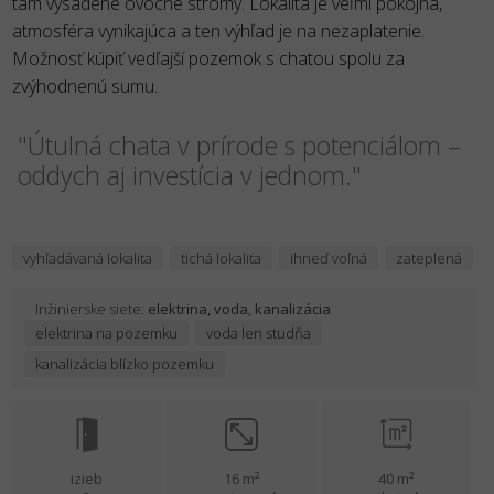
tam vysadené ovocné stromy. Lokalita je veľmi pokojná,
atmosféra vynikajúca a ten výhľad je na nezaplatenie.
Možnosť kúpiť vedľajší pozemok s chatou spolu za
zvýhodnenú sumu.
"Útulná chata v prírode s potenciálom –
oddych aj investícia v jednom."
vyhľadávaná lokalita
tichá lokalita
ihneď voľná
zateplená
Inžinierske siete:
elektrina, voda, kanalizácia
elektrina na pozemku
voda len studňa
kanalizácia blízko pozemku
izieb
16 m²
40 m²