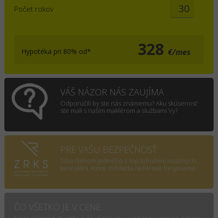
Počet rokov
328
Hypotéka pri 80% od*
€/mes
VÁŠ NÁZOR NÁS ZAUJÍMA
Odporúčili by ste nás známemu? Aku skúsenosť
ste mali s naším maklérom a službami Vy?
PRE VAŠU BEZPEČNOSŤ
Sme členom jedného z top združení realitných
kancelárii, ktoré dohliada na férove fungovanie.
ČO VŠETKO JE V CENE