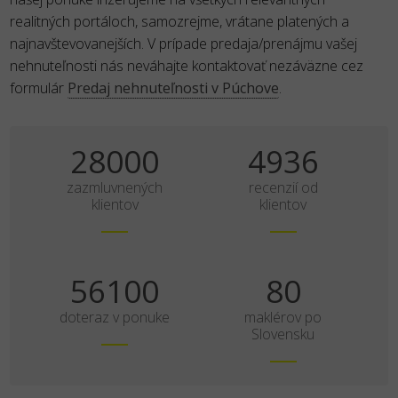
realitných portáloch, samozrejme, vrátane platených a
najnavštevovanejších. V prípade predaja/prenájmu vašej
nehnuteľnosti nás neváhajte kontaktovať nezáväzne cez
formulár
Predaj nehnuteľnosti v Púchove
.
35000
6170
zazmluvnených
recenzií od
klientov
klientov
70125
100
doteraz v ponuke
maklérov po
Slovensku