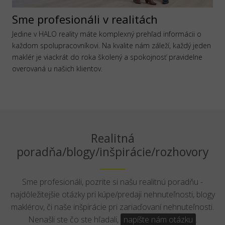
Sme profesionáli v realitách
Jedine v HALO reality máte komplexný prehľad informácii o
každom spolupracovníkovi. Na kvalite nám záleží, každý jeden
maklér je viackrát do roka školený a spokojnosť pravidelne
overovaná u našich klientov.
Realitná
poradňa/blogy/inšpirácie/rozhovory
Sme profesionáli, pozrite si našu realitnú poradňu -
najdôležitejšie otázky pri kúpe/predaji nehnuteľnosti, blogy
maklérov, či naše inšpirácie pri zariaďovaní nehnuteľnosti.
Nenašli ste čo ste hľadali,
napíšte nám otázku
.