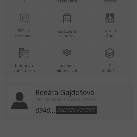
2
zastavaná
obytná
582 m²
terasa
čiastočná
rekonštr.
pozemok
áno
betónová
pozemok
2
konštrukcia
mierny svah
podlažia
Renáta Gajdošová
Realitný maklér Považská Bystrica
0940...
ZOBRAZIŤ KONTAKT