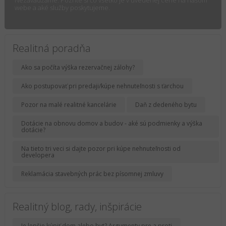
Nezavádzame. Pozrite si čo všetko je v uvedenej cene na našom
webe a aké služby poskytujeme.
Realitná poradňa
Ako sa počíta výška rezervačnej zálohy?
Ako postupovať pri predaji/kúpe nehnuteľnosti s ťarchou
Pozor na malé realitné kancelárie
Daň z dedeného bytu
Dotácie na obnovu domov a budov - aké sú podmienky a výška
dotácie?
Na tieto tri veci si dajte pozor pri kúpe nehnuteľnosti od
developera
Reklamácia stavebných prác bez písomnej zmluvy
Realitný blog, rady, inšpirácie
Je lepšie kúpiť dom alebo byt? Argumenty pre a proti