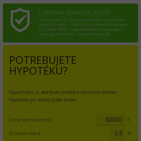
OVERENÁ NEHNUTEĽNOSŤ
U nás vieme, čo ukazujeme. Máme overeného
vlastníka, vieme o ťarchách a nehnuteľnosť sme
OSOBNE VIDELI. Nepredávame okopírované
inzeráty z internetu. Sme profesionáli.
POTREBUJETE
HYPOTÉKU?
Vypočítajte si, aká bude približná mesačná splátka
hypotéky pri danej výške úroku.
Cena nehnuteľnosti
€
Úroková miera
%