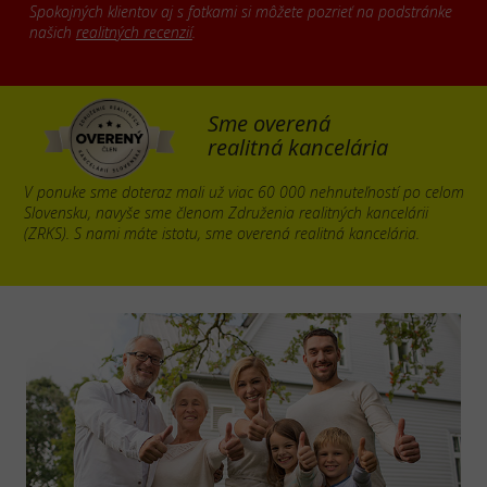
Spokojných klientov aj s fotkami si môžete pozrieť na podstránke
našich
realitných recenzií
.
Sme overená
realitná kancelária
V ponuke sme doteraz mali už viac 60 000 nehnuteľností po celom
Slovensku, navyše sme členom Združenia realitných kancelárii
(ZRKS). S nami máte istotu, sme overená realitná kancelária.