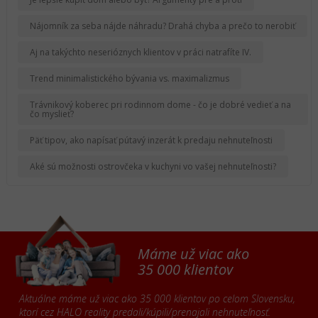
Nájomník za seba nájde náhradu? Drahá chyba a prečo to nerobiť
Aj na takýchto neserióznych klientov v práci natrafíte IV.
Trend minimalistického bývania vs. maximalizmus
Trávnikový koberec pri rodinnom dome - čo je dobré vedieť a na
čo myslieť?
Päť tipov, ako napísať pútavý inzerát k predaju nehnuteľnosti
Aké sú možnosti ostrovčeka v kuchyni vo vašej nehnuteľnosti?
Máme už viac ako
35 000 klientov
Aktuálne máme už viac ako 35 000 klientov po celom Slovensku,
ktorí cez HALO reality predali/kúpili/prenajali nehnuteľnosť.