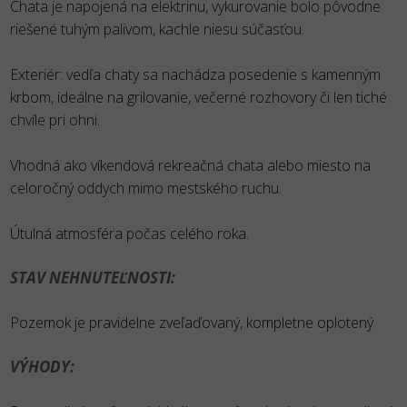
Chata je napojená na elektrinu, vykurovanie bolo pôvodne
riešené tuhým palivom, kachle niesu súčasťou.
Exteriér: vedľa chaty sa nachádza posedenie s kamenným
krbom, ideálne na grilovanie, večerné rozhovory či len tiché
chvíle pri ohni.
Vhodná ako víkendová rekreačná chata alebo miesto na
celoročný oddych mimo mestského ruchu.
Útulná atmosféra počas celého roka.
STAV NEHNUTEĽNOSTI:
Pozemok je pravidelne zveľaďovaný, kompletne oplotený
VÝHODY: