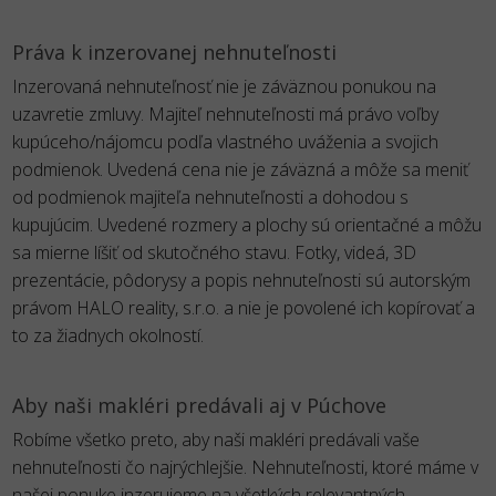
Práva k inzerovanej nehnuteľnosti
Inzerovaná nehnuteľnosť nie je záväznou ponukou na
uzavretie zmluvy. Majiteľ nehnuteľnosti má právo voľby
kupúceho/nájomcu podľa vlastného uváženia a svojich
podmienok. Uvedená cena nie je záväzná a môže sa meniť
od podmienok majiteľa nehnuteľnosti a dohodou s
kupujúcim. Uvedené rozmery a plochy sú orientačné a môžu
sa mierne líšiť od skutočného stavu. Fotky, videá, 3D
prezentácie, pôdorysy a popis nehnuteľnosti sú autorským
právom HALO reality, s.r.o. a nie je povolené ich kopírovať a
to za žiadnych okolností.
Aby naši makléri predávali aj v Púchove
Robíme všetko preto, aby naši makléri predávali vaše
nehnuteľnosti čo najrýchlejšie. Nehnuteľnosti, ktoré máme v
našej ponuke inzerujeme na všetkých relevantných