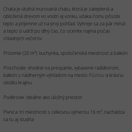
Chata je útulná murovaná chatu, ktorá je zateplená a
obložená drevom vo vnútri aj vonku, vďaka čomu pôsobí
teplo a príjemne už na prvý pohľad. Vyhreje sa za pár minút
a teplo si udrží po dlhý čas, čo oceníte najmä počas
chladných večerov.
Prízemie (20 m²): kuchynka, spoločenská miestnosť a balkón
Poschodie: vhodné na prespanie, vybavené radiátorom,
balkón s nádherným výhľadom na mesto
Púchov
a krásnu
okolitú krajinu.
Podkrovie: ideálne ako úložný priestor
Pivnica: tri miestnosti s celkovou výmerou 16 m², nachádza
sa tu aj studňa