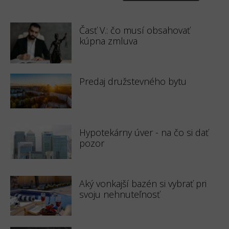
Časť V.: čo musí obsahovať
kúpna zmluva
Predaj družstevného bytu
Hypotekárny úver - na čo si dať
pozor
Aký vonkajší bazén si vybrať pri
svoju nehnuteľnosť