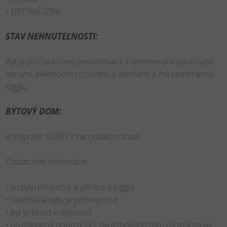
• DETSKÁ IZBA
STAV NEHNUTEĽNOSTI:
Byt je po čiastočnej rekonštrukcii s vymenenými plastovými
oknami, elektrickími rozvodmi a stierkami a má priestrannú
loggiu.
BYTOVÝ DOM:
je v správe OSBD v zachovalom stave.
Dodatočné informácie:
• ku bytu prislúcha aj pivnica a loggia
• orientácia bytu je juho-východ
• byt je ihneď k dispozícii
• pozmenená dispozícia z dvojizbového bytu na trojizbový