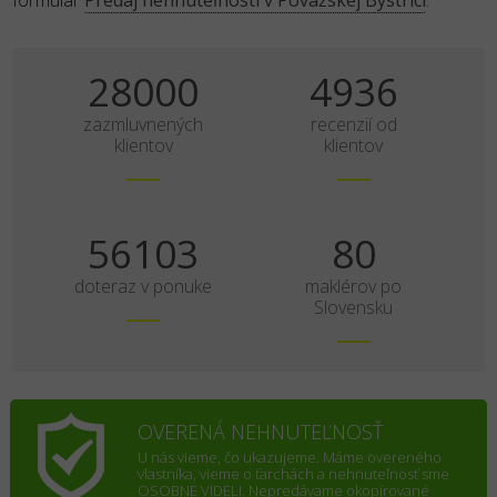
formulár
Predaj nehnuteľnosti v Považskej Bystrici
.
35000
6170
zazmluvnených
recenzií od
klientov
klientov
70129
100
doteraz v ponuke
maklérov po
Slovensku
OVERENÁ NEHNUTEĽNOSŤ
U nás vieme, čo ukazujeme. Máme overeného
vlastníka, vieme o ťarchách a nehnuteľnosť sme
OSOBNE VIDELI. Nepredávame okopírované