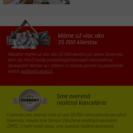
Máme už viac ako
35 000 klientov
Aktuálne máme už viac ako 35 000 klientov po celom Slovensku,
ktorí cez HALO reality predali/kúpili/prenajali nehnuteľnosť.
Spokojných klientov aj s fotkami si môžete pozrieť na podstránke
našich
realitných recenzií
.
Sme overená
realitná kancelária
V ponuke sme doteraz mali už viac 60 000 nehnuteľností po celom
Slovensku, navyše sme členom Združenia realitných kancelárii
(ZRKS). S nami máte istotu, sme overená realitná kancelária.