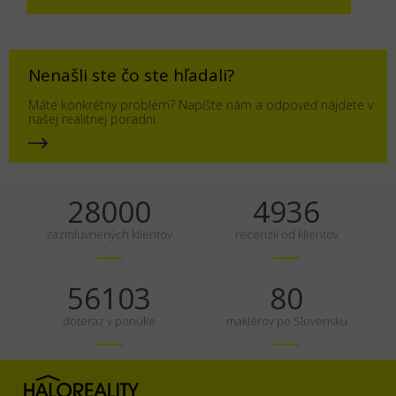
Nenašli ste čo ste hľadali?
Máte konkrétny problém? Napíšte nám a odpoveď nájdete v
našej realitnej poradni.
35000
6170
zazmluvnených klientov
recenzií od klientov
70129
100
doteraz v ponuke
maklérov po Slovensku