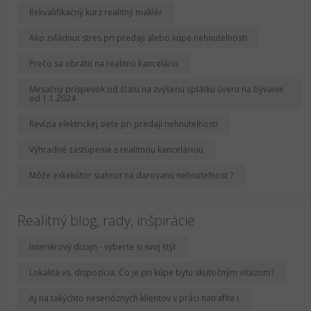
Rekvalifikačný kurz realitný maklér
Ako zvládnuť stres pri predaji alebo kúpe nehnuteľnosti
Prečo sa obrátiť na realitnú kanceláriu
Mesačný príspevok od štátu na zvýšenú splátku úveru na bývanie
od 1.1.2024
Revízia elektrickej siete pri predaji nehnuteľnosti
Výhradné zastúpenie s realitnou kanceláriou
Môže exkekútor siahnuť na darovanú nehnuteľnosť ?
Realitný blog, rady, inšpirácie
Interiérový dizajn - vyberte si svoj štýl
Lokalita vs. dispozícia: Čo je pri kúpe bytu skutočným víťazom?
Aj na takýchto neserióznych klientov v práci natrafíte I.