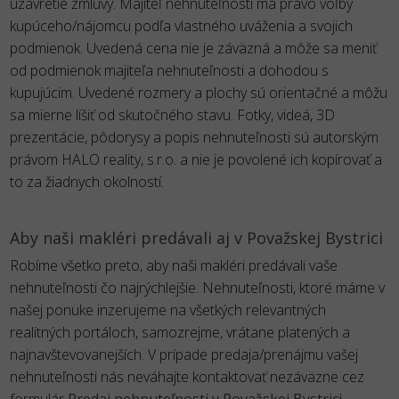
uzavretie zmluvy. Majiteľ nehnuteľnosti má právo voľby
kupúceho/nájomcu podľa vlastného uváženia a svojich
podmienok. Uvedená cena nie je záväzná a môže sa meniť
od podmienok majiteľa nehnuteľnosti a dohodou s
kupujúcim. Uvedené rozmery a plochy sú orientačné a môžu
sa mierne líšiť od skutočného stavu. Fotky, videá, 3D
prezentácie, pôdorysy a popis nehnuteľnosti sú autorským
právom HALO reality, s.r.o. a nie je povolené ich kopírovať a
to za žiadnych okolností.
Aby naši makléri predávali aj v Považskej Bystrici
Robíme všetko preto, aby naši makléri predávali vaše
nehnuteľnosti čo najrýchlejšie. Nehnuteľnosti, ktoré máme v
našej ponuke inzerujeme na všetkých relevantných
realitných portáloch, samozrejme, vrátane platených a
najnavštevovanejších. V prípade predaja/prenájmu vašej
nehnuteľnosti nás neváhajte kontaktovať nezáväzne cez