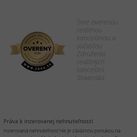
Sme overenou
realitnou
kanceláriou a
súčasťou
Združenia
realitných
kancelárii
Slovenska
Práva k inzerovanej nehnuteľnosti
Inzerovaná nehnuteľnosť nie je záväznou ponukou na