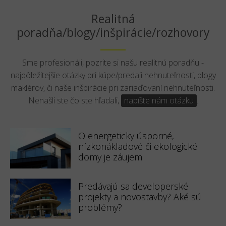
Realitná
poradňa/blogy/inšpirácie/rozhovory
Sme profesionáli, pozrite si našu realitnú poradňu -
najdôležitejšie otázky pri kúpe/predaji nehnuteľnosti, blogy
maklérov, či naše inšpirácie pri zariaďovaní nehnuteľnosti.
Nenašli ste čo ste hľadali,
napíšte nám otázku
.
O energeticky úsporné,
nízkonákladové či ekologické
domy je záujem
Predávajú sa developerské
projekty a novostavby? Aké sú
problémy?