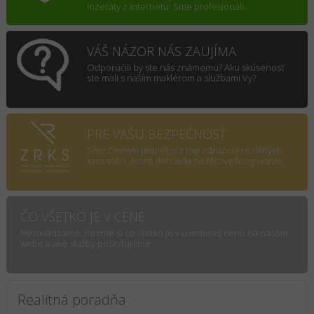
inzeráty z internetu. Sme profesionáli.
VÁŠ NÁZOR NÁS ZAUJÍMA
Odporúčili by ste nás známemu? Aku skúsenosť
ste mali s naším maklérom a službami Vy?
PRE VAŠU BEZPEČNOSŤ
Sme členom jedného z top združení realitných
kancelárii, ktoré dohliada na férove fungovanie.
ČO VŠETKO JE V CENE
Nezavádzame. Pozrite si čo všetko je v uvedenej cene na našom
webe a aké služby poskytujeme.
Realitná poradňa