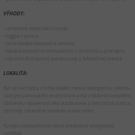
VÝHODY:
• vymenené elektrické rozvody
• loggia + pivnica
• tichá lokalita obklopená zeleňou
• ideálna investičná nehnuteľnosť s možnosťou prenájmu
• výborná dostupnosť autobusovej a železničnej stanice
LOKALITA:
Byt sa nachádza v tichej lokalite mesta obklopenou zeleňou,
slušnými parkovacími možnosťami a má v blízkosti kompletnú
občiansku vybavenosť ako autobusová a železničná stanica,
obchody, zdravotné stredisko a veľa iného.
Ku tejto nehnuteľnosti nebol predložený energetický
certifikát.