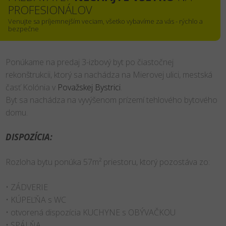
PROFESIONÁLOV
Venujte sa príjemnejším veciam, všetko vybavíme za vás - rýchlo a
bezpečne
Ponúkame na predaj 3-izbový byt po čiastočnej
rekonštrukcii, ktorý sa nachádza na Mierovej ulici, mestská
časť Kolónia v
Považskej Bystrici
.
Byt sa nachádza na vyvýšenom prízemí tehlového bytového
domu.
DISPOZÍCIA:
Rozloha bytu ponúka 57m² priestoru, ktorý pozostáva zo:
• ZÁDVERIE
• KÚPEĽŇA s WC
• otvorená dispozícia KUCHYNE s OBÝVAČKOU
• SPÁLŇA