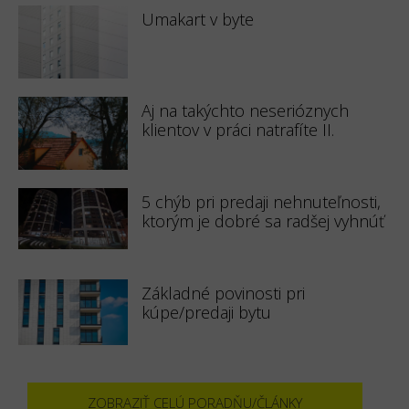
Umakart v byte
Aj na takýchto neserióznych
klientov v práci natrafíte II.
5 chýb pri predaji nehnuteľnosti,
ktorým je dobré sa radšej vyhnúť
Základné povinosti pri
kúpe/predaji bytu
ZOBRAZIŤ CELÚ PORADŇU/ČLÁNKY