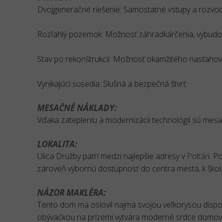
Dvojgeneračné riešenie: Samostatné vstupy a rozvo
Rozľahlý pozemok: Možnosť záhradkárčenia, vybudov
Stav po rekonštrukcii: Možnosť okamžitého nasťahovan
Vynikajúci susedia: Slušná a bezpečná štvrť.
MESAČNÉ NÁKLADY:
Vďaka zatepleniu a modernizácii technológií sú mesač
LOKALITA:
Ulica Družby patrí medzi najlepšie adresy v
Poltár
i. 
zároveň výbornú dostupnosť do centra mesta, k ško
NÁZOR MAKLÉRA:
Tento dom ma oslovil najmä svojou veľkorysou dispo
obývačkou na prízemí vytvára moderné srdce domova.