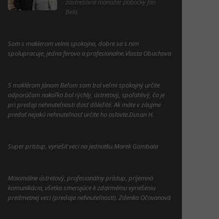
zastrešoval manažér pobočky Ján
Beľa.
Som s maklerom velmi spokojna, dobre sa s nim
spolupracuje, jedna ferovo a profesionalne.Vlasta Obuchova
S maklérom Jánom Beľom som bol veľmi spokojný určite
odporúčam nakoľko bol rýchly, ústretový, spoľahlivý, čo je
pri predaji nehnuteľnosti dosť dôležité. Ak máte v záujme
predať nejakú nehnuteľnosť určite ho oslovte.Dusan H.
Super prístup, vyriešiť veci na jednotku.Marek Gombala
Maximálne ústretový, profesionálny prístup, príjemná
komunikácia, všetko smerujúce k zdarmému vyriešeniu
predmetnej veci (predaja nehnuteľnosti). Zdenka Očovanová