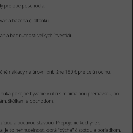
dy pre obe poschodia.
ania bazéna či altánku.
ia bez nutnosti veľkých investícií.
né náklady na úrovni približne 180 € pre celú rodinu.
Ponúka pokojné bývanie v ulici s minimálnou premávkou, no
lám, škôlkam a obchodom.
zíciou a poctivou stavbou. Prepojenie kuchyne s
 Je to nehnuteľnosť, ktorá "dýcha" čistotou a poriadkom,