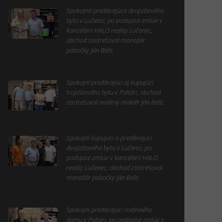
Spokojná predávajúca dvojizbového
bytu v Lučenci, po podspise zmlúv v
kancelárii HALO reality Lučenec,
obchod zastrešoval manažér
pobočky Ján Beľa.
Spokojní predávajúci aj kupujúci
trojizbového bytu v Poltári, obchod
zastrešoval realitný maklér Ján Beľa.
Spokojní kupujúci a predávajúci
dvojizbového bytu v Lučenci, po
podspise zmlúv v kancelárii HALO
reality Lučenec, obchod zastrešoval
manažér pobočky Ján Beľa.
Spokojní predávajúci rodinného
domu v Poltári, po podspise zmlúv v