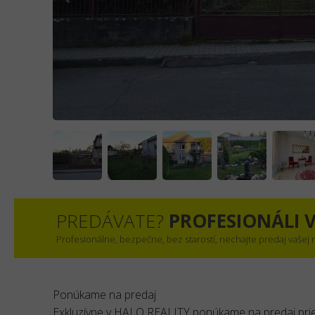
PREDÁVATE?
PROFESIONÁLI V
Profesionálne, bezpečne, bez starostí, nechajte predaj vašej
Ponúkame na predaj
Exkluzívne v HALO REALITY ponúkame na predaj pri