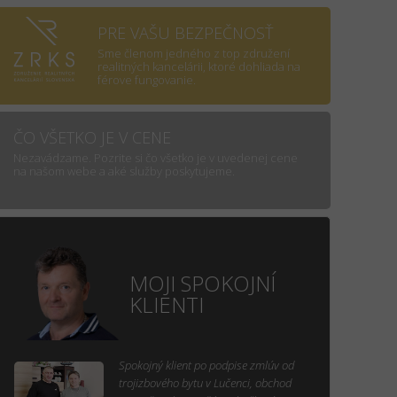
PRE VAŠU BEZPEČNOSŤ
Sme členom jedného z top združení
realitných kancelárii, ktoré dohliada na
férove fungovanie.
ČO VŠETKO JE V CENE
Nezavádzame. Pozrite si čo všetko je v uvedenej cene
na našom webe a aké služby poskytujeme.
MOJI SPOKOJNÍ
KLIENTI
Spokojný klient po podpise zmlúv od
trojizbového bytu v Lučenci, obchod