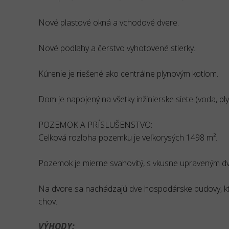
Nové plastové okná a vchodové dvere.
Nové podlahy a čerstvo vyhotovené stierky.
Kúrenie je riešené ako centrálne plynovým kotlom.
Dom je napojený na všetky inžinierske siete (voda, plyn
POZEMOK A PRÍSLUŠENSTVO:
Celková rozloha pozemku je veľkorysých 1498 m².
Pozemok je mierne svahovitý, s vkusne upraveným 
Na dvore sa nachádzajú dve hospodárske budovy, kto
chov.
VÝHODY: