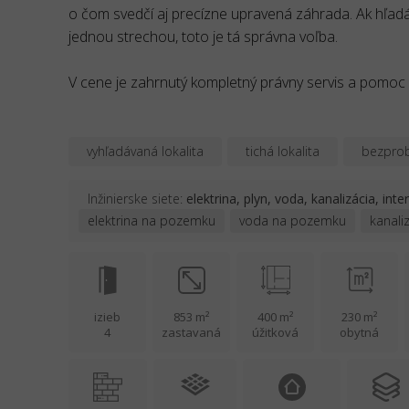
o čom svedčí aj precízne upravená záhrada. Ak hľad
jednou strechou, toto je tá správna voľba.
V cene je zahrnutý kompletný právny servis a pomoc
vyhľadávaná lokalita
tichá lokalita
bezprob
Inžinierske siete:
elektrina, plyn, voda, kanalizácia, inte
elektrina na pozemku
voda na pozemku
kanali
izieb
853 m²
400 m²
230 m²
4
zastavaná
úžitková
obytná