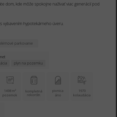
áte dom, kde môže spokojne nažívať viac generácií pod
 s vybavením hypotekárneho úveru.
lémové parkovanie
rnet
zácia
plyn na pozemku
1498 m²
pivnica
1970
kompletná
rekonštr.
pozemok
áno
kolaudácia