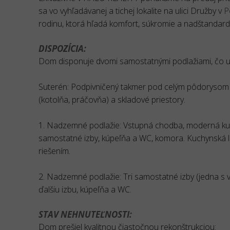
sa vo vyhľadávanej a tichej lokalite na ulici Družby v
P
rodinu, ktorá hľadá komfort, súkromie a nadštandar
DISPOZÍCIA:
Dom disponuje dvomi samostatnými podlažiami, čo 
Suterén: Podpivničený takmer pod celým pôdorysom 
(kotolňa, práčovňa) a skladové priestory.
1. Nadzemné podlažie: Vstupná chodba, moderná ku
samostatné izby, kúpeľňa a WC, komora. Kuchynská l
riešením.
2. Nadzemné podlažie: Tri samostatné izby (jedna s 
ďalšiu izbu, kúpeľňa a WC.
STAV NEHNUTEĽNOSTI:
Dom prešiel kvalitnou čiastočnou rekonštrukciou: