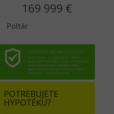
169 999 €
Poltár
OVERENÁ NEHNUTEĽNOSŤ
U nás vieme, čo ukazujeme. Máme
overeného vlastníka, vieme o ťarchách a
nehnuteľnosť sme OSOBNE VIDELI.
Nepredávame okopírované inzeráty z
internetu. Sme profesionáli.
POTREBUJETE
HYPOTÉKU?