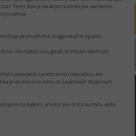
oltár
i. Tento dom je ideálnym riešením pre viacčlennú
dný pozemok.
umožňuje plnohodnotné dvojgeneračné bývanie:
domu. Nachádza sa tu garáž, technické miestnosti
chyňa prepojená s priestrannou obývačkou, dve
inka je vyrobená na mieru so zaujímavým dizajnovým
výstupom na balkón), priestor pre druhú kuchyňu alebo