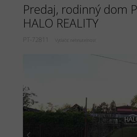
Predaj, rodinný dom 
HALO REALITY
PT-72811
Vytlačiť nehnuteľnosť