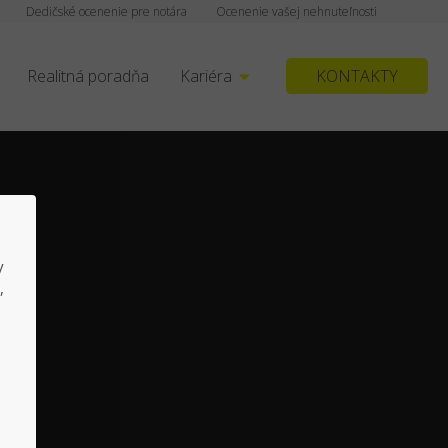
Dedičské ocenenie pre notára
Ocenenie vašej nehnuteľnosti
Realitná poradňa
Kariéra
KONTAKTY
y
,