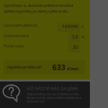
Vypočítajte si, aká bude približná mesačná
splátka hypotéky pri danej výške úroku.
Cena nehnuteľnosti
€
Úroková miera
%
Počet rokov
633
Hypotéka pri 80% od*
€/mes
VÁŠ NÁZOR NÁS ZAUJÍMA
Odporúčili by ste nás známemu? Aku
skúsenosť ste mali s naším maklérom a
službami Vy?