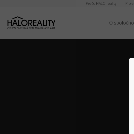
Prečo HALO reality
Profe
O spoločno