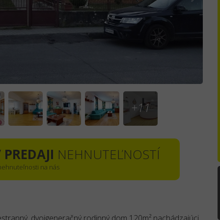
+11
 PREDAJI
NEHNUTEĽNOSTÍ
 nehnuteľnosti na nás
estranný, dvojgeneračný rodinný dom 120m² nachádzajúci