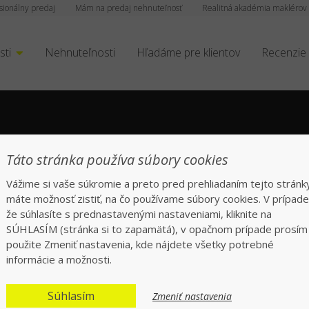
sionálny predaj
Mám na predaj nehnuteľnosť
Realitná akadémia maklérov
sti
Nehnuteľnosti
Hľadáme pre klientov
Recenzie
Táto stránka používa súbory cookies
Vážime si vaše súkromie a preto pred prehliadaním tejto stránk
máte možnosť zistiť, na čo používame súbory cookies. V prípade
že súhlasíte s prednastavenými nastaveniami, kliknite na
SÚHLASÍM (stránka si to zapamätá), v opačnom prípade prosím
použite Zmeniť nastavenia, kde nájdete všetky potrebné
informácie a možnosti.
Súhlasím
Zmeniť nastavenia