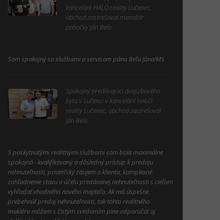
kancelárii HALO reality Lučenec,
obchod zastrešoval manažér
pobočky Ján Beľa.
Som spokojný so službami a servisom pána Beľu Jána!MS
Spokojný predávajúci dvojizbového
bytu v Lučenci v kancelárii HALO
reality Lučenec, obchod zastrešoval
Ján Beľa.
S poskytnutými realitnými službami som bola maximálne
spokojná - kvalifikovaný a dôsledný prístup k predaju
nehnuteľnosti, priateľský záujem o klienta, komplexné
zohľadnenie stavu a účelu predávanej nehnuteľnosti s cieľom
vyhľadať vhodného nového majiteľa. Ak má úspešne
prebehnúť predaj nehnuteľnosti, tak tohto realitného
makléra môžem s čistým svedomím plne odporúčať aj