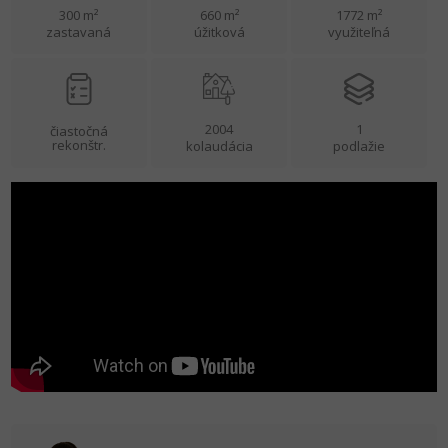
300 m²
660 m²
1772 m²
zastavaná
úžitková
využiteľná
2004
1
čiastočná
rekonštr.
kolaudácia
podlažie