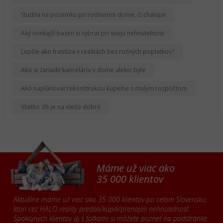
Studňa na pozemku pri rodinnom dome, či chalupe
Aký vonkajší bazén si vybrať pri svoju nehnuteľnosť
Lepšie ako franšíza v realitách bez ročných poplatkov?
Ako si zariadiť kanceláriu v dome alebo byte
Ako naplánovať rekonštrukciu kúpeľne s malým rozpočtom
Všetko zlé je na niečo dobré
Máme už viac ako
35 000 klientov
Aktuálne máme už viac ako 35 000 klientov po celom Slovensku,
ktorí cez HALO reality predali/kúpili/prenajali nehnuteľnosť.
Spokojných klientov aj s fotkami si môžete pozrieť na podstránke