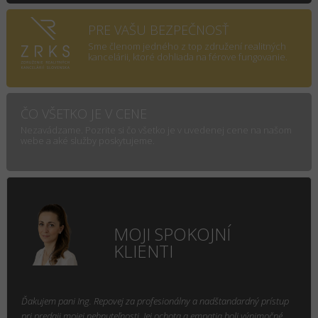
PRE VAŠU BEZPEČNOSŤ
Sme členom jedného z top združení realitných
kancelárii, ktoré dohliada na férove fungovanie.
ČO VŠETKO JE V CENE
Nezavádzame. Pozrite si čo všetko je v uvedenej cene na našom
webe a aké služby poskytujeme.
MOJI SPOKOJNÍ
KLIENTI
Ďakujem pani Ing. Repovej za profesionálny a nadštandardný prístup
pri predaji mojej nehnuteľnosti. Jej ochota a empatia boli výnimočné.