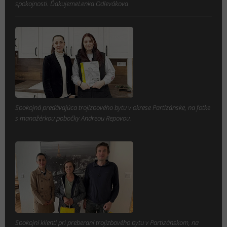
spokojnosti. ĎakujemeLenka Odlevákova
Spokojná predávajúca trojizbového bytu v okrese Partizánske, na fotke
s manažérkou pobočky Andreou Repovou.
Spokojní klienti pri preberaní trojizbového bytu v Partizánskom, na