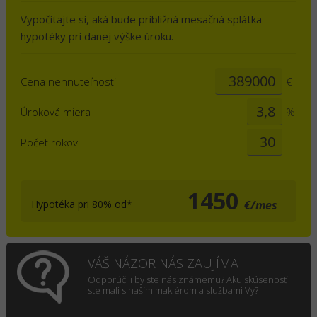
Vypočítajte si, aká bude približná mesačná splátka
hypotéky pri danej výške úroku.
Cena nehnuteľnosti
€
Úroková miera
%
Počet rokov
1450
Hypotéka pri 80% od*
€/mes
VÁŠ NÁZOR NÁS ZAUJÍMA
Odporúčili by ste nás známemu? Aku skúsenosť
ste mali s naším maklérom a službami Vy?