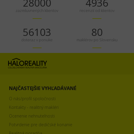
35000
6170
zazmluvnených klientov
recenzií od klientov
70129
100
doteraz v ponuke
maklérov po Slovensku
NAJČASTEJŠIE VYHĽADÁVANÉ
O nás/profil spoločnosti
Kontakty - realitný makléri
Ocenenie nehnuteľnosti
Potvrdenie pre dedičské konanie
Realitná poradňa