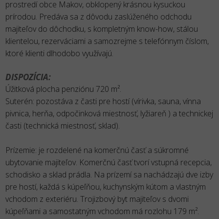
prostredí obce Makov, obklopený krásnou kysuckou
prírodou. Predáva sa z dôvodu zaslúženého odchodu
majiteľov do dôchodku, s kompletným know-how, stálou
klientelou, rezerváciami a samozrejme s telefónnym číslom,
ktoré klienti dlhodobo využívajú.
DISPOZÍCIA:
Úžitková plocha penziónu 720 m².
Suterén: pozostáva z časti pre hostí (vírivka, sauna, vínna
pivnica, herňa, odpočinková miestnosť, lyžiareň ) a technickej
časti (technická miestnosť, sklad).
Prízemie: je rozdelené na komerčnú časť a súkromné
ubytovanie majiteľov. Komerčnú časť tvorí vstupná recepcia,
schodisko a sklad prádla. Na prízemí sa nachádzajú dve izby
pre hostí, každá s kúpeľňou, kuchynským kútom a vlastným
vchodom z exteriéru. Trojizbový byt majiteľov s dvomi
kúpeľňami a samostatným vchodom má rozlohu 179 m².