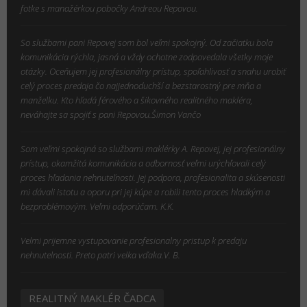
fotke s manažérkou pobočky Andreou Repovou.
So službami pani Repovej som bol veľmi spokojný. Od začiatku bola
komunikácia rýchla, jasná a vždy ochotne zodpovedala všetky moje
otázky. Oceňujem jej profesionálny prístup, spoľahlivosť a snahu urobiť
celý proces predaja čo najjednoduchší a bezstarostný pre mňa a
manželku. Kto hľadá férového a šikovného realitného makléra,
neváhajte sa spojiť s pani Repovou.Šimon Vančo
Som veľmi spokojná so službami maklérky A. Repovej, jej profesionálny
prístup, okamžitá komunikácia a odbornosť veľmi urýchľovali celý
proces hľadania nehnuteľnosti. Jej podpora, profesionalita a skúsenosti
mi dávali istotu a oporu pri jej kúpe a robili tento proces hladkým a
bezproblémovým. Veľmi odporúčam. K.K.
Velmi prijemne vystupovanie profesionalny pristup k predaju
nehnutelnosti. Preto patri velka vďaka.V. B.
REALITNÝ MAKLÉR ČADCA