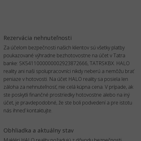
Rezervácia nehnuteľnosti
Za účelom bezpečnosti našich klientov sú všetky platby
poukazované výhradne bezhotovostne na účet v Tatra
banke: SK5411000000002923872666, TATRSKBX. HALO
reality ani naši spolupracovníci nikdy neberú a nemôžu brať
peniaze v hotovosti. Na účet HALO reality sa posiela len
záloha za nehnuteľnosť, nie celá kúpna cena. V prípade, ak
ste poskytli finančné prostriedky hotovostne alebo na iný
účet, je pravdepodobné, že ste boli podvedení a pre istotu
nás ihneď kontaktujte.
Obhliadka a aktuálny stav
Makléri HALO reality požadujú z dôvodu bezpečnosti