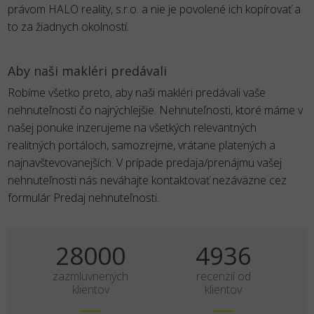
právom HALO reality, s.r.o. a nie je povolené ich kopírovať a
to za žiadnych okolností.
Aby naši makléri predávali
Robíme všetko preto, aby naši makléri predávali vaše
nehnuteľnosti čo najrýchlejšie. Nehnuteľnosti, ktoré máme v
našej ponuke inzerujeme na všetkých relevantných
realitných portáloch, samozrejme, vrátane platených a
najnavštevovanejších. V prípade predaja/prenájmu vašej
nehnuteľnosti nás neváhajte kontaktovať nezáväzne cez
formulár Predaj nehnuteľnosti.
35000
6170
zazmluvnených
recenzií od
klientov
klientov