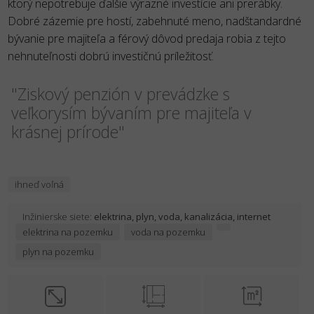
ktorý nepotrebuje ďalšie výrazné investície ani prerábky.
Dobré zázemie pre hostí, zabehnuté meno, nadštandardné
bývanie pre majiteľa a férový dôvod predaja robia z tejto
nehnuteľnosti dobrú investičnú príležitosť.
"Ziskový penzión v prevádzke s
veľkorysím bývaním pre majiteľa v
krásnej prírode"
ihneď voľná
Inžinierske siete:
elektrina, plyn, voda, kanalizácia, internet
elektrina na pozemku
voda na pozemku
plyn na pozemku