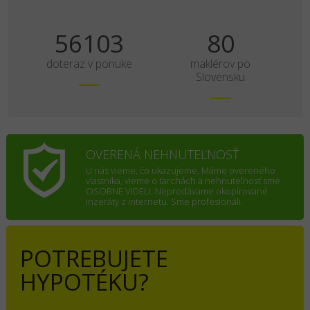
70129
100
doteraz v ponuke
maklérov po
Slovensku
OVERENÁ NEHNUTEĽNOSŤ
U nás vieme, čo ukazujeme. Máme overeného
vlastníka, vieme o ťarchách a nehnuteľnosť sme
OSOBNE VIDELI. Nepredávame okopírované
inzeráty z internetu. Sme profesionáli.
POTREBUJETE
HYPOTÉKU?