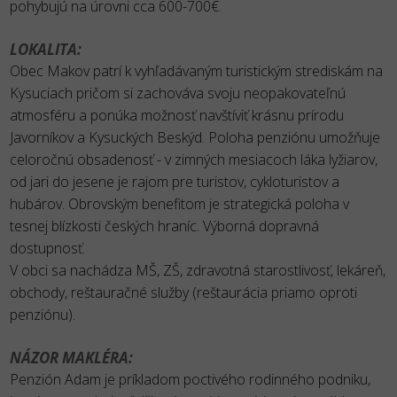
pohybujú na úrovni cca 600-700€.
LOKALITA:
Obec Makov patrí k vyhľadávaným turistickým strediskám na
Kysuciach pričom si zachováva svoju neopakovateľnú
atmosféru a ponúka možnosť navštíviť krásnu prírodu
Javorníkov a Kysuckých Beskýd. Poloha penziónu umožňuje
celoročnú obsadenosť - v zimných mesiacoch láka lyžiarov,
od jari do jesene je rajom pre turistov, cykloturistov a
hubárov. Obrovským benefitom je strategická poloha v
tesnej blízkosti českých hraníc. Výborná dopravná
dostupnosť.
V obci sa nachádza MŠ, ZŠ, zdravotná starostlivosť, lekáreň,
obchody, reštauračné služby (reštaurácia priamo oproti
penziónu).
NÁZOR MAKLÉRA:
Penzión Adam je príkladom poctivého rodinného podniku,