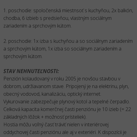
1. poschodie: spoločenská miestnsoť s kuchyňou, 2x balkón,
chodba, 6 izbieb s predsieňou, vlastným sociálnym
zariadením a sprchovým kútom.
2. poschodie: 1x izba s kuchyňou a so sociálnym zariadením
a sprchovým kútom, 1x izba so sociálnym zariadením a
sprchovým kútom.
STAV NEHNUTEĽNOSTI:
Penzión kolaudovaný v roku 2005 je novšou stavbou v
dobrom, udržiavanom stave. Pripojený je na elektrinu, plyn,
obecný vodovod, kanalizáciu, optický internet.
Vykurovanie zabezpečuje plynový kotol a tepelné čerpadlo.
Celková kapacita komerčnej časti penziónu je 10 izieb (= 22
základných lôžok + možnosť prísteliek).
Hostia môžu voľný časť tráviť nielen v interiérovej
oddychovej časti penziónu ale aj v exteriéri. K dispozícii je