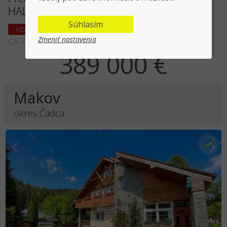
HALO REALITY + VIDEOOBHLIADKA
Súhlasím
VIDEO OBHLIADKA
Zmeniť nastavenia
CA-72937
389 000 €
Makov
okres Čadca