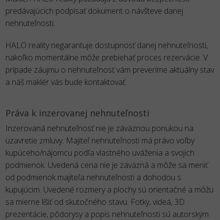
predávajúcich podpísať dokument o návšteve danej
nehnuteľnosti.
HALO reality negarantuje dostupnosť danej nehnuteľnosti,
nakoľko momentálne môže prebiehať proces rezervácie. V
prípade záujmu o nehnuteľnosť vám preveríme aktuálny stav
a náš maklér vás bude kontaktovať.
Práva k inzerovanej nehnuteľnosti
Inzerovaná nehnuteľnosť nie je záväznou ponukou na
uzavretie zmluvy. Majiteľ nehnuteľnosti má právo voľby
kupúceho/nájomcu podľa vlastného uváženia a svojich
podmienok. Uvedená cena nie je záväzná a môže sa meniť
od podmienok majiteľa nehnuteľnosti a dohodou s
kupujúcim. Uvedené rozmery a plochy sú orientačné a môžu
sa mierne líšiť od skutočného stavu. Fotky, videá, 3D
prezentácie, pôdorysy a popis nehnuteľnosti sú autorským