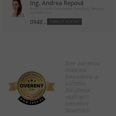
Ing. Andrea Repová
Realitný maklér Partizánske, Topoľčany, Bánovce
nad Bebravou
0948...
ZOBRAZIŤ KONTAKT
Sme overenou
realitnou
kanceláriou a
súčasťou
Združenia
realitných
kancelárii
Slovenska