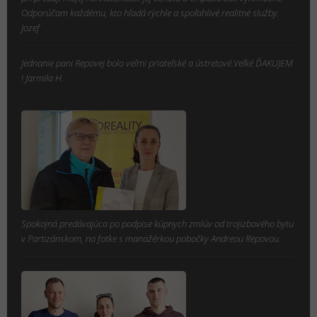
Odporúčam každému, kto hľadá rýchle a spoľahlivé realitné služby.
Jozef
Jednanie pani Repovej bolo veľmi priateľské a ústretové.Veľké ĎAKUJEM
! Jarmila H.
Spokojná predávajúca po podpise kúpnych zmlúv od trojizbového bytu
v Partizánskom, na fotke s manažérkou pobočky Andreou Repovou.