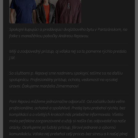
Spokojní kupujúci a predávajúci dvojizbového bytu v Partizánskom, na
fotke s manažérkou pobočky Andreou Repovou.
Milý a zodpovedný prístup, aj vďaka nej sa to pomerne rýchlo predalo.
J.M.
So službami p. Repovej sme nadmieru spokojní, tešíme sa na ďalšiu
spoluprácu. Profesionálny prístup, ochota, vedomosti na vysokej
úrovni. Ďakujeme manželia Zimermanoví
Pani Repovú môžeme jednoznačne odporučiť. Od začiatku bola veľmi
profesionálna, ochotná a spoľahlivá. Predaj bytu prebehol rýchlo, bez
komplikácií a o všetkých krokoch nás priebežne informovala. Všetko
mala perfektne zorganizované a vždy si našla čas odpovedať na naše
otázky. Oceňujeme jej ľudský prístup, férové jednanie a výbornú
komunikáciu. Vďaka nej prebehol celý proces bez stresu a k našej plnej