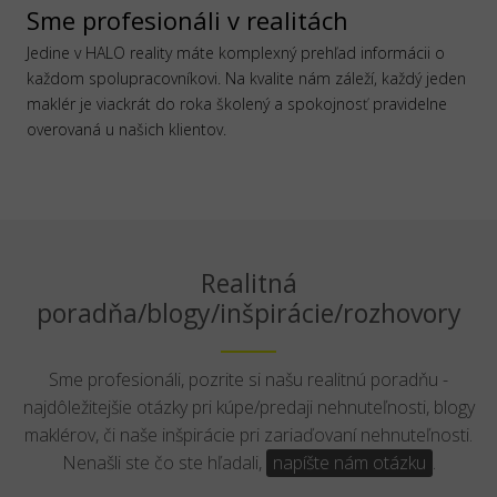
Sme profesionáli v realitách
Jedine v HALO reality máte komplexný prehľad informácii o
každom spolupracovníkovi. Na kvalite nám záleží, každý jeden
maklér je viackrát do roka školený a spokojnosť pravidelne
overovaná u našich klientov.
Realitná
poradňa/blogy/inšpirácie/rozhovory
Sme profesionáli, pozrite si našu realitnú poradňu -
najdôležitejšie otázky pri kúpe/predaji nehnuteľnosti, blogy
maklérov, či naše inšpirácie pri zariaďovaní nehnuteľnosti.
Nenašli ste čo ste hľadali,
napíšte nám otázku
.