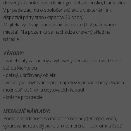
drevený altánok s posedením, gril, detské ihrisko, trampolína.
V prípade záujmu o spoločenskú akciu v exteriéri je k
dispozícii párty stan (kapacita 20 osôb).
Majitelia využívajú parkovanie vo dvore (1-2 parkovacie
miesta). Na pozemku sa nachádza drevený sklad na
náradie.
VÝHODY:
- zabehnutý zariadený a vybavený penzión v prevádzke so
stálou klientelou
- pekný, udržiavaný objekt
- veľkorysé ubytovanie pre majiteľov v prípade nevyužívania
možnosť rozširenia ubytovacích kapacít
- krásne prostredie
MESAČNÉ NÁKLADY:
Podľa obsadenosti sa mesačné náklady (energie, voda,
vykurovanie) za celý penzión (komerčnú + súkromnú časť)