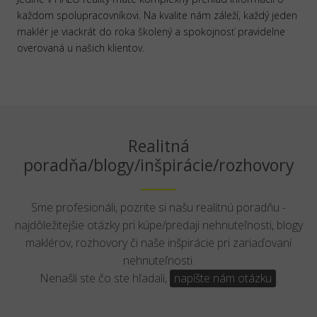
každom spolupracovníkovi. Na kvalite nám záleží, každý jeden
maklér je viackrát do roka školený a spokojnosť pravidelne
overovaná u našich klientov.
Realitná
poradňa/blogy/inšpirácie/rozhovory
Sme profesionáli, pozrite si našu realitnú poradňu -
najdôležitejšie otázky pri kúpe/predaji nehnuteľnosti, blogy
maklérov, rozhovory či naše inšpirácie pri zariaďovaní
nehnuteľnosti.
Nenašli ste čo ste hľadali,
napíšte nám otázku
.