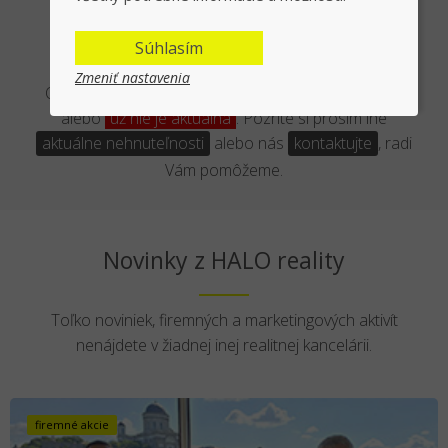
Asi Vás sklameme :-(
Súhlasím
Zmeniť nastavenia
Ospravedľňujeme sa, ale daná ponuka
neexistuje
alebo
už nie je aktuálna
. Pozrite si prosím iné
aktuálne nehnuteľnosti
alebo nás
kontaktujte
, radi
Vám pomôžeme.
Novinky z HALO reality
Toľko noviniek, firemných a marketingových aktivít
nenájdete v žiadnej inej realitnej kancelárii.
firemné akcie