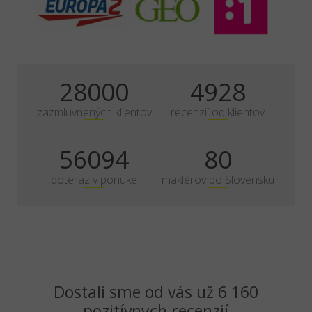
35000
6160
zazmluvnených klientov
recenzií od klientov
70117
100
doteraz v ponuke
maklérov po Slovensku
Dostali sme od vás už 6 160
pozitívnych recenzií