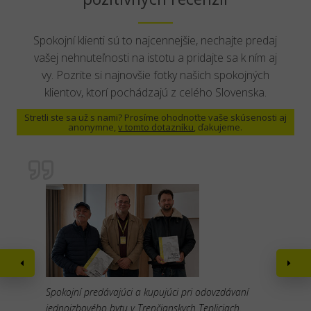
Spokojní klienti sú to najcennejšie, nechajte predaj
vašej nehnuteľnosti na istotu a pridajte sa k ním aj
vy. Pozrite si najnovšie fotky našich spokojných
klientov, ktorí pochádzajú z celého Slovenska.
Stretli ste sa už s nami? Prosíme ohodnoťte vaše skúsenosti aj
anonymne,
v tomto dotazníku
, ďakujeme.
Spokojní predávajúci a kupujúci pri odovzdávaní
jednoizbového bytu v Trenčianskych Tepliciach.