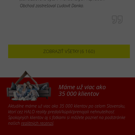
Obchod zastrešoval Ľudovít Danko.
ZOBRAZIŤ VŠETKY (6 160)
Máme už viac ako
35 000 klientov
Aktuálne máme už viac ako 35 000 klientov po celom Slovensku,
ktorí cez HALO reality predali/kúpili/prenajali nehnuteľnosť.
Spokojných klientov aj s fotkami si môžete pozrieť na podstránke
našich
realitných recenzií
.