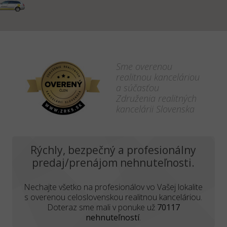
Sme overenou
realitnou kanceláriou
a súčasťou
Združenia realitných
kancelárii Slovenska
Rýchly, bezpečný a profesionálny
predaj/prenájom nehnuteľnosti.
Nechajte všetko na profesionálov vo Vašej lokalite
s overenou celoslovenskou realitnou kanceláriou.
Doteraz sme mali v ponuke už
70117
nehnuteľností
.