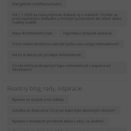
Energetická certifikácia budov
Od 1.1.2026 sa rušia príjmové doklady aj v realitách: Chráňte sa
pred neplatnými dokladmi a možným podvodom ako klient alebo
realitný maklér
Kúpa družstevného bytu
Hypotéka v prípade exekúcie
Prečo máme tendenciu nahodiť vyššiu cenu svojej nehnuteľnosti?
Na čo si dať pozor pri kúpe nehnuteľnosti
Čo vás môže prekvapiť pri kúpe nehnuteľnosti z papiera od
developera
Realitný blog, rady, inšpirácie
Bývanie vo svojom a na vidieku
Lokalita vs. dispozícia: Čo je pri kúpe bytu skutočným víťazom?
Bývanie v mestskom prostredí alebo v obci, na dedine?