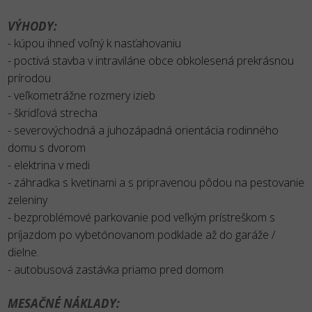
VÝHODY:
- kúpou ihneď voľný k nasťahovaniu
- poctivá stavba v intraviláne obce obkolesená prekrásnou
prírodou
- veľkometrážne rozmery izieb
- škridľová strecha
- severovýchodná a juhozápadná orientácia rodinného
domu s dvorom
- elektrina v medi
- záhradka s kvetinami a s pripravenou pôdou na pestovanie
zeleniny
- bezproblémové parkovanie pod veľkým prístreškom s
príjazdom po vybetónovanom podklade až do garáže /
dielne.
- autobusová zastávka priamo pred domom
MESAČNÉ NÁKLADY: