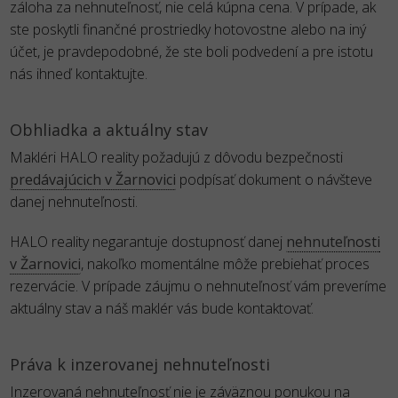
záloha za nehnuteľnosť, nie celá kúpna cena. V prípade, ak
ste poskytli finančné prostriedky hotovostne alebo na iný
účet, je pravdepodobné, že ste boli podvedení a pre istotu
nás ihneď kontaktujte.
Obhliadka a aktuálny stav
Makléri HALO reality požadujú z dôvodu bezpečnosti
predávajúcich v Žarnovici
podpísať dokument o návšteve
danej nehnuteľnosti.
HALO reality negarantuje dostupnosť danej
nehnuteľnosti
v Žarnovici
, nakoľko momentálne môže prebiehať proces
rezervácie. V prípade záujmu o nehnuteľnosť vám preveríme
aktuálny stav a náš maklér vás bude kontaktovať.
Práva k inzerovanej nehnuteľnosti
Inzerovaná nehnuteľnosť nie je záväznou ponukou na