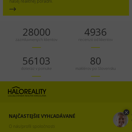
našej realitnej poradni.
35000
6170
zazmluvnených klientov
recenzií od klientov
70129
100
doteraz v ponuke
maklérov po Slovensku
NAJČASTEJŠIE VYHĽADÁVANÉ
O nás/profil spoločnosti