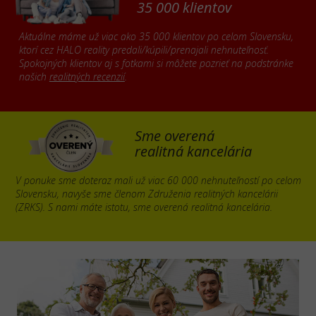
35 000 klientov
Aktuálne máme už viac ako 35 000 klientov po celom Slovensku,
ktorí cez HALO reality predali/kúpili/prenajali nehnuteľnosť.
Spokojných klientov aj s fotkami si môžete pozrieť na podstránke
našich
realitných recenzií
.
Sme overená
realitná kancelária
V ponuke sme doteraz mali už viac 60 000 nehnuteľností po celom
Slovensku, navyše sme členom Združenia realitných kancelárii
(ZRKS). S nami máte istotu, sme overená realitná kancelária.