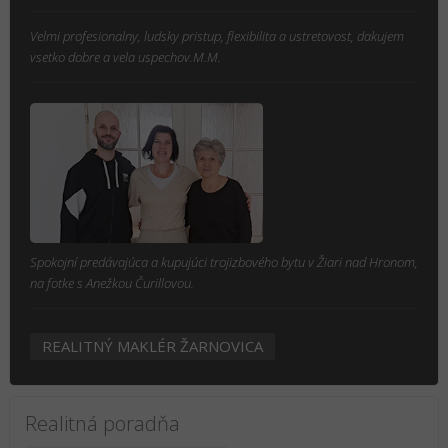
Velmi profesionalny, ludsky pristup, flexibilita a ustretovost, dakujem
vsetko dobre a vela uspechov.M.M.
Spokojní predávajúca a kupujúci trojizbového bytu v Žiari nad Hronom,
na fotke s Anežkou Čurillovou.
REALITNÝ MAKLÉR ŽARNOVICA
Realitná poradňa