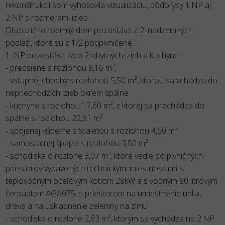
rekonštrukcii som vyhotovila vizualizáciu, pôdorysy 1.NP aj
2.NP s rozmerami izieb.
Dispozične rodinný dom pozostáva z 2. nadzemných
podlaží, ktoré sú z 1/2 podpivničené.
1. NP pozostáva z/zo 2 obytných izieb a kuchyne:
- predsiene s rozlohou 8,16 m²,
- vstupnej chodby s rozlohou 5,50 m², ktorou sa vchádza do
nepriechodzích izieb okrem spálne
- kuchyne s rozlohou 17,60 m², z ktorej sa prechádza do
spálne s rozlohou 22,81 m²
- spojenej kúpeľne s toaletou s rozlohou 4,60 m²
- samostatnej špajze s rozlohou 3,50 m²
- schodiska o rozlohe 3,07 m², ktoré vedie do pivničných
priestorov vybavených technickými miestnosťami s
teplovodným oceľovým kotlom 28kW a s vodným 80 litrovým
čerpadlom AGA075, s priestorom na umiestnenie uhlia,
dreva a na uskladnenie zeleniny na zimu
- schodiska o rozlohe 2,83 m², ktorým sa vychádza na 2.NP