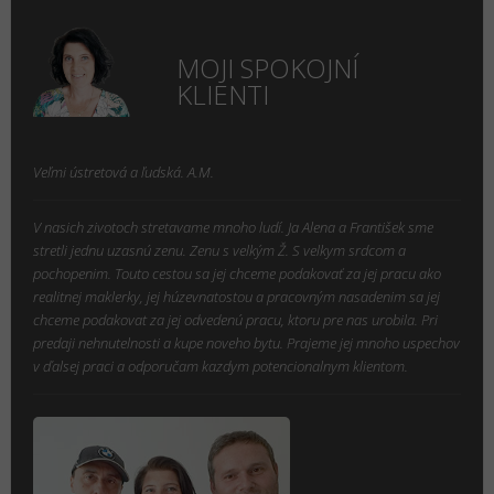
MOJI SPOKOJNÍ
KLIENTI
Veľmi ústretová a ľudská. A.M.
V nasich zivotoch stretavame mnoho ludí. Ja Alena a František sme
stretli jednu uzasnú zenu. Zenu s velkým Ž. S velkym srdcom a
pochopenim. Touto cestou sa jej chceme podakovať za jej pracu ako
realitnej maklerky, jej húzevnatostou a pracovným nasadenim sa jej
chceme podakovat za jej odvedenú pracu, ktoru pre nas urobila. Pri
predaji nehnutelnosti a kupe noveho bytu. Prajeme jej mnoho uspechov
v ďalsej praci a odporučam kazdym potencionalnym klientom.