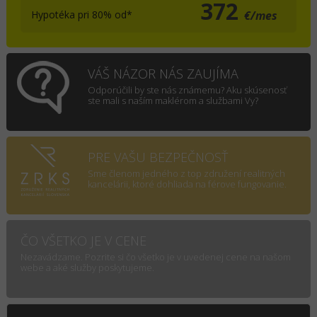
372
Hypotéka pri 80% od*
€/mes
VÁŠ NÁZOR NÁS ZAUJÍMA
Odporúčili by ste nás známemu? Aku skúsenosť
ste mali s naším maklérom a službami Vy?
PRE VAŠU BEZPEČNOSŤ
Sme členom jedného z top združení realitných
kancelárii, ktoré dohliada na férove fungovanie.
ČO VŠETKO JE V CENE
Nezavádzame. Pozrite si čo všetko je v uvedenej cene na našom
webe a aké služby poskytujeme.