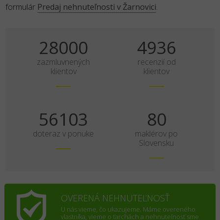
formulár
Predaj nehnuteľnosti v Žarnovici
.
35000
6170
zazmluvnených
recenzií od
klientov
klientov
70129
100
doteraz v ponuke
maklérov po
Slovensku
OVERENÁ NEHNUTEĽNOSŤ
U nás vieme, čo ukazujeme. Máme overeného
vlastníka, vieme o ťarchách a nehnuteľnosť sme