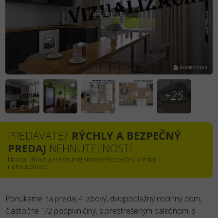
+25
PREDÁVATE?
RÝCHLY A BEZPEČNÝ
PREDAJ
NEHNUTEĽNOSTÍ
Naozaj dôverujete druhej strane? Bezpečný predaj
nehnuteľností
Ponúkame na predaj 4 izbový, dvojpodlažný rodinný dom,
čiastočne 1/2 podpivničiný, s prestrešeným balkónom, s