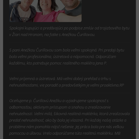
Spokojní kupujúci a predávajúci po podpise zmlúv od trojizbového bytu
v Žiari nad Hronom, na fotke s Anežkou Čurillovou.
S pani Anežkou Čurillovou som bola veľmi spokojná. Pri predaji bytu
bola veľmi profesionálna, ústretová a nápomocná. Odporúčam
každému, kto potrebuje pomoc realitného makléra.Jana P.
Veľmi príjemná a ústretová. Má veľmi dobrý prehľad o trhu s
nehnuteľnosťami, vie poradiť a predovšetkým je veľmi proaktívna.RP
Oceňujeme p. Čurillovú Anežku a vyjadrujeme spokojnosť s
odbornosťou, aktívnym prístupom a snahou o zrealizovanie
nehnuteľnosti. Veľmi milá, šikovná realitná maklérka, ktorá zrealizovala
predať nehnuteľnosť, ako by bola jej vlastná. Pri každej našej otázke a
probléme nám pomohla nájsť riešenie. Jej práca bola pre nás veľkou
pomocou a úľavou. Vrelo odporúčame túto realitnú maklérku. MB