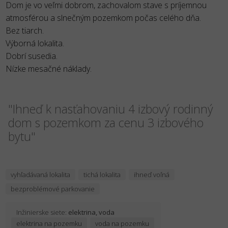
Dom je vo veľmi dobrom, zachovalom stave s príjemnou
atmosférou a slnečným pozemkom počas celého dňa.
Bez tiarch.
Výborná lokalita.
Dobrí susedia.
Nízke mesačné náklady.
"Ihneď k nasťahovaniu 4 izbový rodinný
dom s pozemkom za cenu 3 izbového
bytu"
vyhľadávaná lokalita
tichá lokalita
ihneď voľná
bezproblémové parkovanie
Inžinierske siete:
elektrina, voda
elektrina na pozemku
voda na pozemku