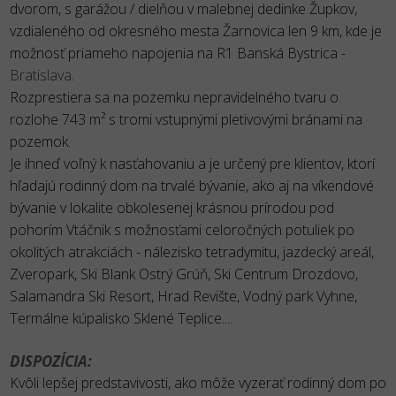
dvorom, s garážou / dielňou v malebnej dedinke Župkov,
vzdialeného od okresného mesta Žarnovica len 9 km, kde je
možnosť priameho napojenia na R1 Banská Bystrica -
Bratislava
.
Rozprestiera sa na pozemku nepravidelného tvaru o
rozlohe 743 m² s tromi vstupnými pletivovými bránami na
pozemok.
Je ihneď voľný k nasťahovaniu a je určený pre klientov, ktorí
hľadajú rodinný dom na trvalé bývanie, ako aj na víkendové
bývanie v lokalite obkolesenej krásnou prírodou pod
pohorím Vtáčnik s možnosťami celoročných potuliek po
okolitých atrakciách - nálezisko tetradymitu, jazdecký areál,
Zveropark, Ski Blank Ostrý Grúň, Ski Centrum Drozdovo,
Salamandra Ski Resort, Hrad Revište, Vodný park Vyhne,
Termálne kúpalisko Sklené Teplice....
DISPOZÍCIA:
Kvôli lepšej predstavivosti, ako môže vyzerať rodinný dom po