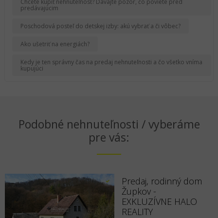
Chcete kúpiť nehnuteľnosť? Dávajte pozor, čo poviete pred
predávajúcim
Poschodová posteľ do detskej izby: akú vybrať a či vôbec?
Ako ušetriť na energiách?
Kedy je ten správny čas na predaj nehnuteľnosti a čo všetko vníma
kupujúci
Podobné nehnuteľnosti / vyberáme
pre vás:
Predaj, rodinný dom
Župkov -
EXKLUZÍVNE HALO
REALITY