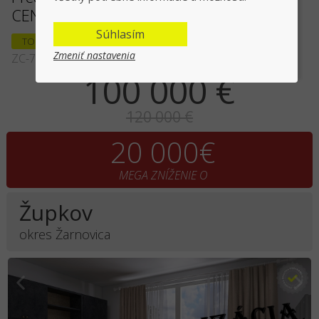
CENA - EXKLUZÍVNE HALO REALITY
Súhlasím
TOP PONUKA
Zmeniť nastavenia
ZC-72529
100 000 €
120 000 €
20 000€
MEGA ZNÍŽENIE O
Župkov
okres Žarnovica