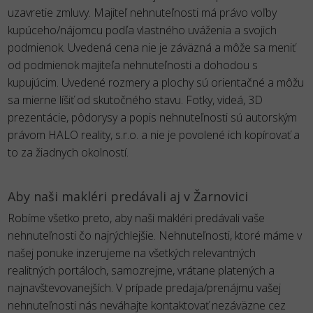
uzavretie zmluvy. Majiteľ nehnuteľnosti má právo voľby
kupúceho/nájomcu podľa vlastného uváženia a svojich
podmienok. Uvedená cena nie je záväzná a môže sa meniť
od podmienok majiteľa nehnuteľnosti a dohodou s
kupujúcim. Uvedené rozmery a plochy sú orientačné a môžu
sa mierne líšiť od skutočného stavu. Fotky, videá, 3D
prezentácie, pôdorysy a popis nehnuteľnosti sú autorským
právom HALO reality, s.r.o. a nie je povolené ich kopírovať a
to za žiadnych okolností.
Aby naši makléri predávali aj v Žarnovici
Robíme všetko preto, aby naši makléri predávali vaše
nehnuteľnosti čo najrýchlejšie. Nehnuteľnosti, ktoré máme v
našej ponuke inzerujeme na všetkých relevantných
realitných portáloch, samozrejme, vrátane platených a
najnavštevovanejších. V prípade predaja/prenájmu vašej
nehnuteľnosti nás neváhajte kontaktovať nezáväzne cez