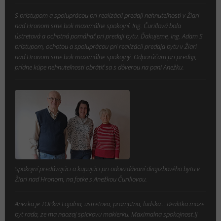
S prístupom a spoluprácou pri realizácii predaji nehnuteľnosti v Žiari
nad Hronom sme boli maximálne spokojní. Ing. Čurillová bola
ústretová a ochotná pomáhať pri predaji bytu. Ďakujeme, Ing. Adam S
prístupom, ochotou a spoluprácou pri realizácii predaja bytu v Žiari
nad Hronom sme boli maximálne spokojný. Odporúčam pri predaji,
prídne kúpe nehnuteľnosti obrátiť sa s dôverou na pani Anežku.
Spokojní predávajúci a kupujúci pri odovzdávaní dvojizbového bytu v
Žiari nad Hronom, na fotke s Anežkou Čurillovou.
Anezka je TOPka! Lojalna, ustretova, promptna, ludska... Realitka moze
byt rada, ze ma naozaj spickovu maklerku. Maximalna spokojnost.IJ