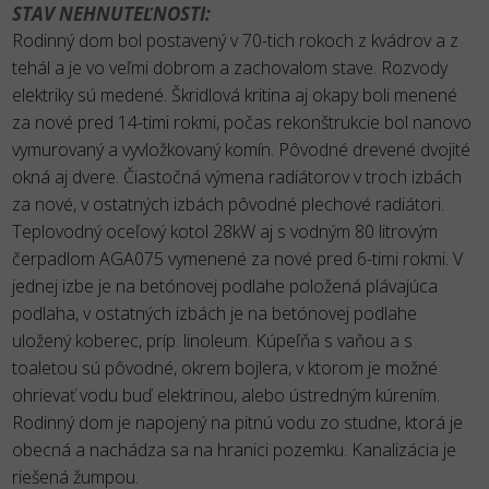
STAV NEHNUTEĽNOSTI:
Rodinný dom bol postavený v 70-tich rokoch z kvádrov a z
tehál a je vo veľmi dobrom a zachovalom stave. Rozvody
elektriky sú medené. Škridlová kritina aj okapy boli menené
za nové pred 14-timi rokmi, počas rekonštrukcie bol nanovo
vymurovaný a vyvložkovaný komín. Pôvodné drevené dvojité
okná aj dvere. Čiastočná výmena radiátorov v troch izbách
za nové, v ostatných izbách pôvodné plechové radiátori.
Teplovodný oceľový kotol 28kW aj s vodným 80 litrovým
čerpadlom AGA075 vymenené za nové pred 6-timi rokmi. V
jednej izbe je na betónovej podlahe položená plávajúca
podlaha, v ostatných izbách je na betónovej podlahe
uložený koberec, príp. linoleum. Kúpeľňa s vaňou a s
toaletou sú pôvodné, okrem bojlera, v ktorom je možné
ohrievať vodu buď elektrinou, alebo ústredným kúrením.
Rodinný dom je napojený na pitnú vodu zo studne, ktorá je
obecná a nachádza sa na hranici pozemku. Kanalizácia je
riešená žumpou.