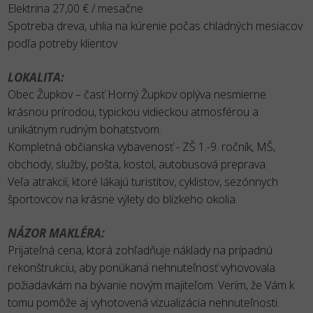
Elektrina 27,00 € / mesačne
Spotreba dreva, uhlia na kúrenie počas chladných mesiacov
podľa potreby klientov
LOKALITA:
Obec Župkov – časť Horný Župkov oplýva nesmierne
krásnou prírodou, typickou vidieckou atmosférou a
unikátnym rudným bohatstvom.
Kompletná občianska vybavenosť - ZŠ 1.-9. ročník, MŠ,
obchody, služby, pošta, kostol, autobusová preprava.
Veľa atrakcií, ktoré lákajú turistitov, cyklistov, sezónnych
športovcov na krásne výlety do blízkeho okolia.
NÁZOR MAKLÉRA:
Prijateľná cena, ktorá zohľadňuje náklady na prípadnú
rekonštrukciu, aby ponúkaná nehnuteľnosť vyhovovala
požiadavkám na bývanie novým majiteľom. Verím, že Vám k
tomu pomôže aj vyhotovená vizualizácia nehnuteľnosti.