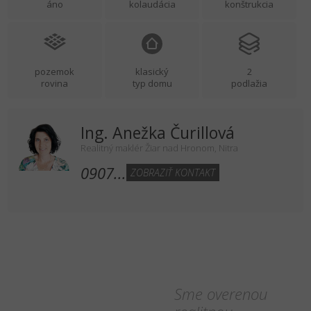
áno
kolaudácia
konštrukcia
pozemok
klasický
2
rovina
typ domu
podlažia
Ing. Anežka Čurillová
Realitný maklér Žiar nad Hronom, Nitra
0907...
ZOBRAZIŤ KONTAKT
Sme overenou