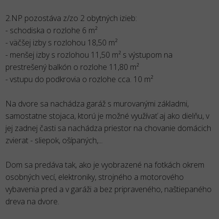
2.NP pozostáva z/zo 2 obytných izieb:
- schodiska o rozlohe 6 m²
- väčšej izby s rozlohou 18,50 m²
- menšej izby s rozlohou 11,50 m² s výstupom na
prestrešený balkón o rozlohe 11,80 m²
- vstupu do podkrovia o rozlohe cca. 10 m²
Na dvore sa nachádza garáž s murovanými základmi,
samostatne stojaca, ktorú je možné využívať aj ako dielňu, v
jej zadnej časti sa nachádza priestor na chovanie domácich
zvierat - sliepok, ošípaných,...
Dom sa predáva tak, ako je vyobrazené na fotkách okrem
osobných vecí, elektroniky, strojného a motorového
vybavenia pred a v garáži a bez pripraveného, naštiepaného
dreva na dvore.