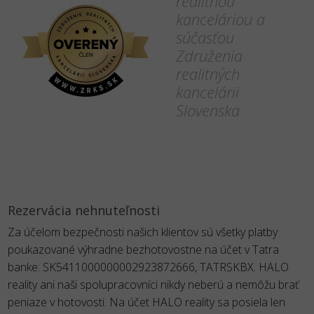
realitnou
kanceláriou a
súčasťou
Združenia
realitných
kancelárii
Slovenska
Rezervácia nehnuteľnosti
Za účelom bezpečnosti našich klientov sú všetky platby
poukazované výhradne bezhotovostne na účet v Tatra
banke: SK5411000000002923872666, TATRSKBX. HALO
reality ani naši spolupracovníci nikdy neberú a nemôžu brať
peniaze v hotovosti. Na účet HALO reality sa posiela len