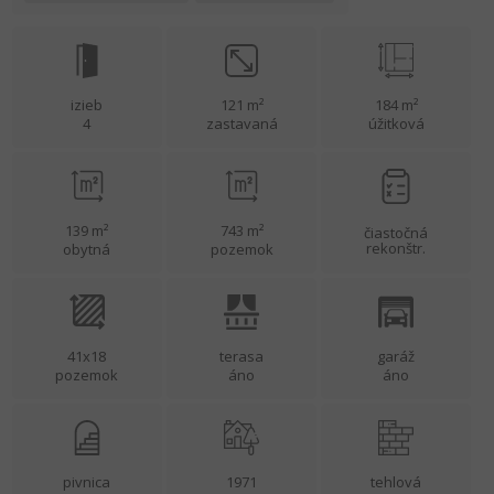
izieb
121 m²
184 m²
4
zastavaná
úžitková
139 m²
743 m²
čiastočná
rekonštr.
obytná
pozemok
41x18
terasa
garáž
pozemok
áno
áno
pivnica
1971
tehlová