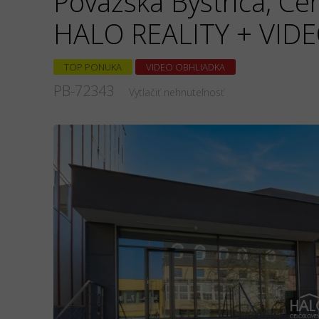
Považská Bystrica, C
HALO REALITY + VI
TOP PONUKA
VIDEO OBHLIADKA
PB-72343
Vytlačiť nehnuteľnosť