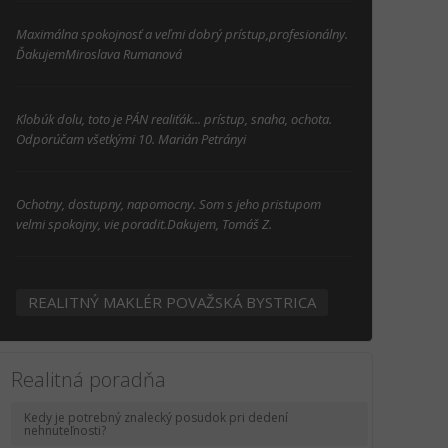
Maximálna spokojnosť a veľmi dobrý prístup,profesionálny.
ĎakujemMiroslava Rumanová
Klobúk dolu, toto je PÁN realiťák... prístup, snaha, ochota.
Odporúčam všetkými 10. Marián Petrányi
Ochotny, dostupny, napomocny. Som s jeho pristupom
velmi spokojny, vie poradit.Dakujem, Tomáš Z.
REALITNÝ MAKLÉR POVAŽSKÁ BYSTRICA
Realitná poradňa
Kedy je potrebný znalecký posudok pri dedení
nehnuteľnosti?