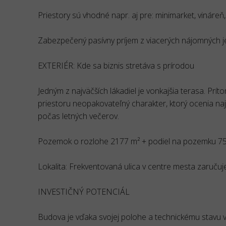
Priestory sú vhodné napr. aj pre: minimarket, vináreň,
Zabezpečený pasívny príjem z viacerých nájomných j
EXTERIÉR: Kde sa biznis stretáva s prírodou
Jedným z najväčších lákadiel je vonkajšia terasa. Pr
priestoru neopakovateľný charakter, ktorý ocenia naj
počas letných večerov.
Pozemok o rozlohe 2177 m² + podiel na pozemku 757 
Lokalita: Frekventovaná ulica v centre mesta zaručuje
INVESTIČNÝ POTENCIÁL
Budova je vďaka svojej polohe a technickému stavu v