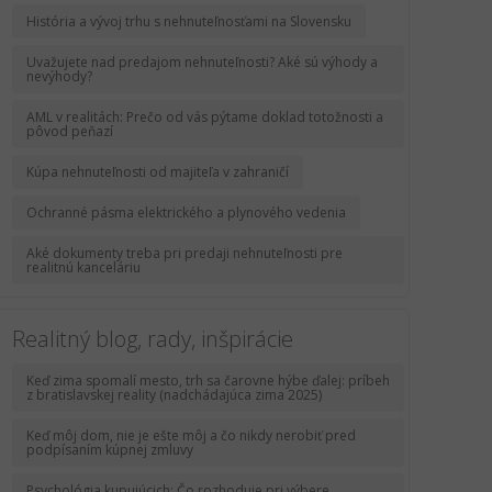
História a vývoj trhu s nehnuteľnosťami na Slovensku
Uvažujete nad predajom nehnuteľnosti? Aké sú výhody a
nevýhody?
AML v realitách: Prečo od vás pýtame doklad totožnosti a
pôvod peňazí
Kúpa nehnuteľnosti od majiteľa v zahraničí
Ochranné pásma elektrického a plynového vedenia
Aké dokumenty treba pri predaji nehnuteľnosti pre
realitnú kanceláriu
Realitný blog, rady, inšpirácie
Keď zima spomalí mesto, trh sa čarovne hýbe ďalej: príbeh
z bratislavskej reality (nadchádajúca zima 2025)
Keď môj dom, nie je ešte môj a čo nikdy nerobiť pred
podpísaním kúpnej zmluvy
Psychológia kupujúcich: Čo rozhoduje pri výbere