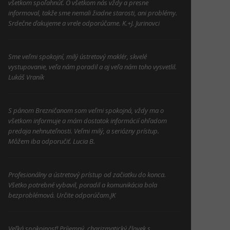
všetkom spoľahnúť. O všetkom nás vždy a presne
informoval, takže sme nemali žiadne starosti, ani problémy.
Srdečne ďakujeme a vrele odporúčame. K.+J. Jurinovci
Sme veľmi spokojní, milý ústretový maklér, skvelé
vystupovanie, veľa nám poradil a aj veľa nám toho vysvetlil.
Lukáš Vraník
S pánom Brezničanom som veľmi spokojná, vždy ma o
všetkom informuje a mám dostatok informácií ohľadom
predaja nehnuteľnosti. Veľmi milý, a seriózny prístup.
Môžem iba odporučiť. Lucia B.
Profesionálny a ústretový prístup od začiatku do konca.
Všetko potrebné vybavil, poradil a komunikácia bola
bezproblémová. Určite odporúčam.JK
Veľká spokojnosť! Príjemný, charizmatický človek s