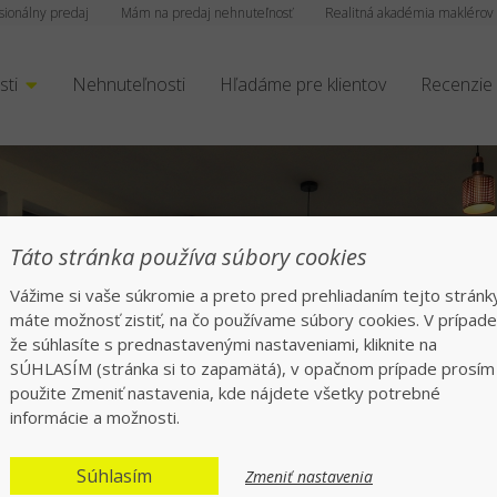
sionálny predaj
Mám na predaj nehnuteľnosť
Realitná akadémia maklérov
sti
Nehnuteľnosti
Hľadáme pre klientov
Recenzie
Táto stránka používa súbory cookies
Vážime si vaše súkromie a preto pred prehliadaním tejto stránk
máte možnosť zistiť, na čo používame súbory cookies. V prípade
že súhlasíte s prednastavenými nastaveniami, kliknite na
SÚHLASÍM (stránka si to zapamätá), v opačnom prípade prosím
použite Zmeniť nastavenia, kde nájdete všetky potrebné
informácie a možnosti.
atívna a štýlová ne
Súhlasím
Zmeniť nastavenia