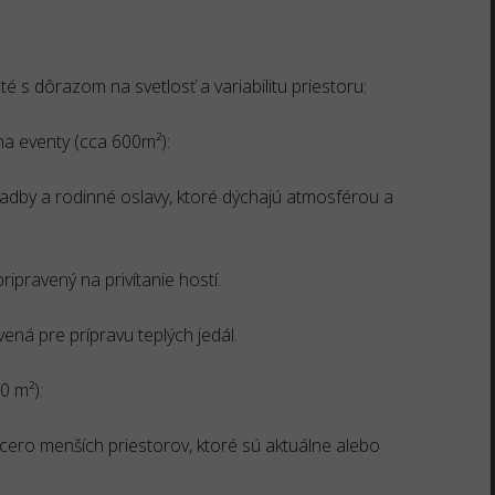
 s dôrazom na svetlosť a variabilitu priestoru:
a eventy (cca 600m²):
vadby a rodinné oslavy, ktoré dýchajú atmosférou a
ripravený na privítanie hostí.
ná pre prípravu teplých jedál.
0 m²):
ero menších priestorov, ktoré sú aktuálne alebo