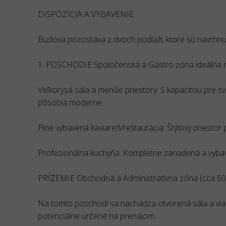
DISPOZÍCIA A VYBAVENIE
Budova pozostáva z dvoch podlaží, ktoré sú navrhnuté
1. POSCHODIE Spoločenská a Gastro zóna ideálna n
Veľkorysá sála a menšie priestory: S kapacitou pre s
pôsobia moderne.
Plne vybavená kaviareň/reštaurácia: Štýlový priestor p
Profesionálna kuchyňa: Kompletne zariadená a vybave
PRÍZEMIE Obchodná a Administratívna zóna (cca 60
Na tomto poschodí sa nachádza otvorená sála a viac
potenciálne určené na prenájom.