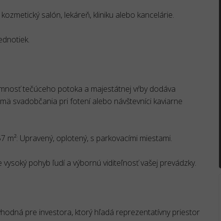
 kozmetický salón, lekáreň, kliniku alebo kancelárie.
ednotiek.
ítomnosť tečúceho potoka a majestátnej vŕby dodáva
mä svadobčania pri fotení alebo návštevníci kaviarne
m²: Upravený, oplotený, s parkovacími miestami.
 vysoký pohyb ľudí a výbornú viditeľnosť vašej prevádzky.
hodná pre investora, ktorý hľadá reprezentatívny priestor