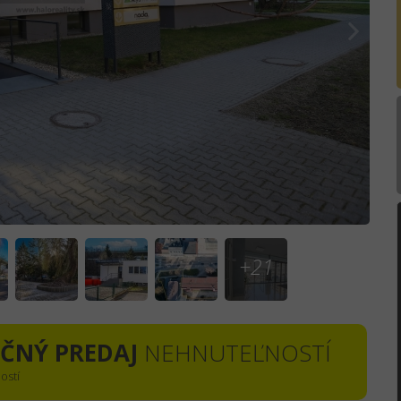
+21
EČNÝ PREDAJ
NEHNUTEĽNOSTÍ
ostí