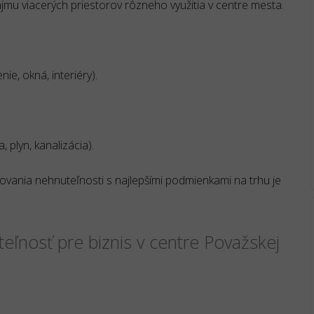
ájmu viacerých priestorov rôzneho využitia v centre mesta.
ie, okná, interiéry).
, plyn, kanalizácia).
vania nehnuteľnosti s najlepšími podmienkami na trhu je
eľnosť pre biznis v centre Považskej