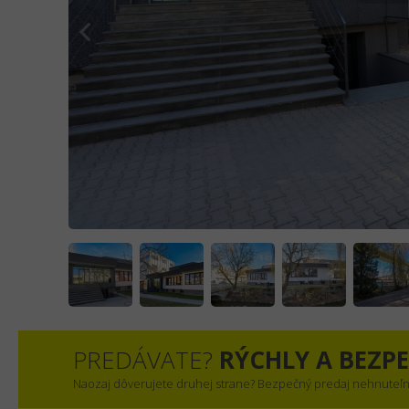
PREDÁVATE?
RÝCHLY A BEZP
Naozaj dôverujete druhej strane? Bezpečný predaj nehnuteľn