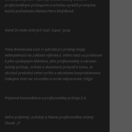
profesionálnym prístupom a ochotou vyriešiť promptne
každú požiadavku klienta.Petra Mušáková
Vidieť že mate dobrých ľudí. Super. Juraj
Pana Breznicana som si vybrala pri predaji mojej
nehnutelnosti na zaklade referencii. Velmi rada sa pridavam
k jeho spokojnym klientom, jeho profesionalny a zaroven
ludsky pristup, ochota a skusenosti prispeli k tomu, ze
obchod prebehol velmi rychlo a absolutne bezproblemovo.
Dakujem este raz za vsetko a urcite odporucam :)Olga
Príjemná komunikácia a profesionálny prístup.E.K.
Veľmi príjemný, ochotný a hlavne profesionálne zdatný
človek . JT