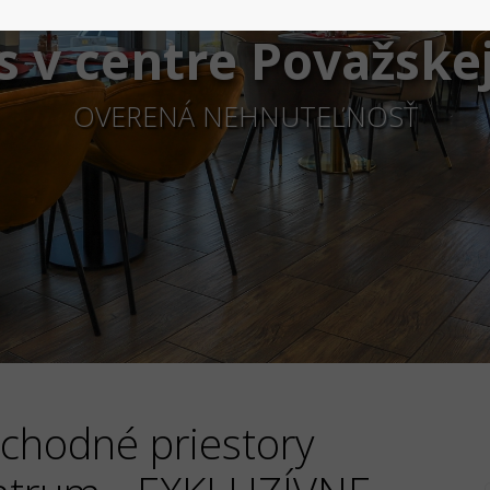
is v centre Považskej
OVERENÁ NEHNUTEĽNOSŤ
bchodné priestory