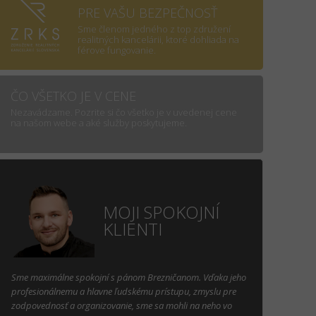
PRE VAŠU BEZPEČNOSŤ
Sme členom jedného z top združení
realitných kancelárii, ktoré dohliada na
férove fungovanie.
ČO VŠETKO JE V CENE
Nezavádzame. Pozrite si čo všetko je v uvedenej cene
na našom webe a aké služby poskytujeme.
MOJI SPOKOJNÍ
KLIENTI
Sme maximálne spokojní s pánom Brezničanom. Vďaka jeho
profesionálnemu a hlavne ľudskému prístupu, zmyslu pre
zodpovednosť a organizovanie, sme sa mohli na neho vo