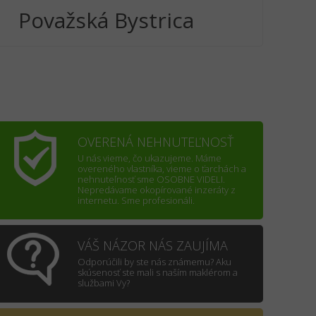
Považská Bystrica
OVERENÁ NEHNUTEĽNOSŤ
U nás vieme, čo ukazujeme. Máme
overeného vlastníka, vieme o ťarchách a
nehnuteľnosť sme OSOBNE VIDELI.
Nepredávame okopírované inzeráty z
internetu. Sme profesionáli.
VÁŠ NÁZOR NÁS ZAUJÍMA
Odporúčili by ste nás známemu? Aku
skúsenosť ste mali s naším maklérom a
službami Vy?