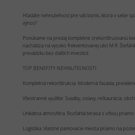
Hľadáte nehnuteľnosť pre váš biznis, ktorá v sebe sp
výnos?
Ponúkame na predaj kompletne zrekonštruovanú kom
nachádza na vysoko frekventovanej ulici M.R. Štefáni
prevádzku bez ďalších investícií.
TOP BENEFITY NEHNUTEĽNOSTI:
Kompletná rekonštrukcia: Moderná fasáda, presklené 
Všestranné využitie: Svadby, oslavy, reštaurácia, obch
Unikátna atmosféra: Rozľahlá terasa s vŕbou priamo 
Logistika: Vlastné parkovacie miesta priamo na poz