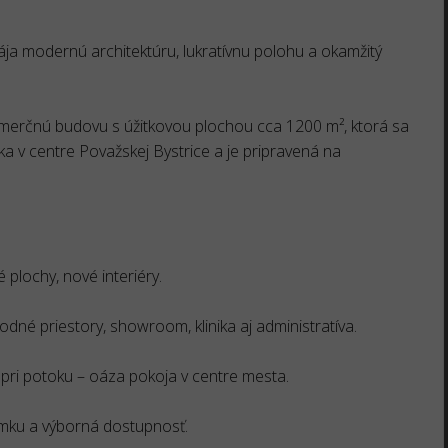
ája modernú architektúru, lukratívnu polohu a okamžitý
erčnú budovu s úžitkovou plochou cca 1200 m², ktorá sa
ka v centre Považskej Bystrice a je pripravená na
plochy, nové interiéry.
odné priestory, showroom, klinika aj administratíva.
pri potoku – oáza pokoja v centre mesta.
emku a výborná dostupnosť.