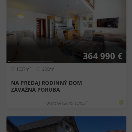
❮
❯
364 990 €
1037m²
200m²
NA PREDAJ RODINNÝ DOM
ZÁVAŽNÁ PORUBA
OVERENÁ NEHNUTEĽNOSŤ