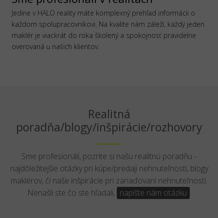
Jedine v HALO reality máte komplexný prehľad informácii o
každom spolupracovníkovi. Na kvalite nám záleží, každý jeden
maklér je viackrát do roka školený a spokojnosť pravidelne
overovaná u našich klientov.
Realitná
poradňa/blogy/inšpirácie/rozhovory
Sme profesionáli, pozrite si našu realitnú poradňu -
najdôležitejšie otázky pri kúpe/predaji nehnuteľnosti, blogy
maklérov, či naše inšpirácie pri zariaďovaní nehnuteľnosti.
Nenašli ste čo ste hľadali,
napíšte nám otázku
.