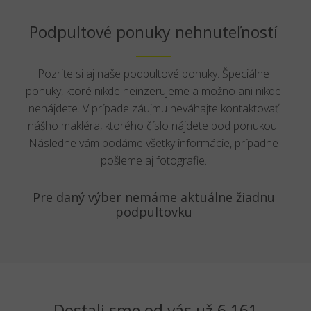
Podpultové ponuky nehnuteľností
Pozrite si aj naše podpultové ponuky. Špeciálne
ponuky, ktoré nikde neinzerujeme a možno ani nikde
nenájdete. V prípade záujmu neváhajte kontaktovať
nášho makléra, ktorého číslo nájdete pod ponukou.
Následne vám podáme všetky informácie, prípadne
pošleme aj fotografie.
Pre daný výber nemáme aktuálne žiadnu
podpultovku
Dostali sme od vás už 6 161