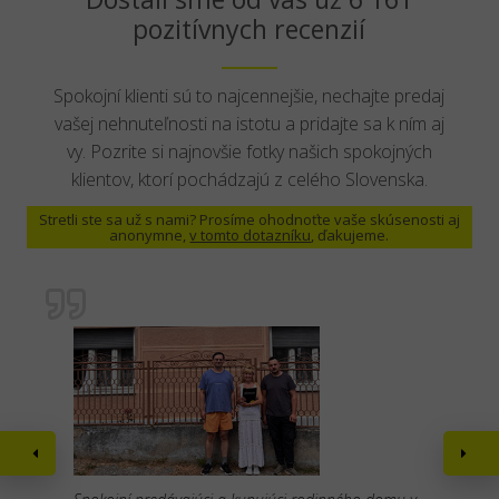
pozitívnych recenzií
Spokojní klienti sú to najcennejšie, nechajte predaj
vašej nehnuteľnosti na istotu a pridajte sa k ním aj
vy. Pozrite si najnovšie fotky našich spokojných
klientov, ktorí pochádzajú z celého Slovenska.
Stretli ste sa už s nami? Prosíme ohodnoťte vaše skúsenosti aj
anonymne,
v tomto dotazníku
, ďakujeme.