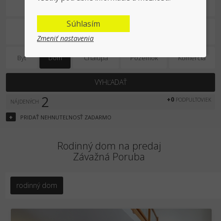
Na predaj
Súhlasím
Zmeniť nastavenia
Byt
Dom
Chalupa
Pozemok
Komercia
VYHĽADAŤ
2
+0
PODPULTOVIEK
NÁJDENÝCH
+
PRIDAŤ
NEHNUTEĽNOSŤ
ZADARMO
Rodinný dom na predaj
Závažná Poruba
rodinný dom