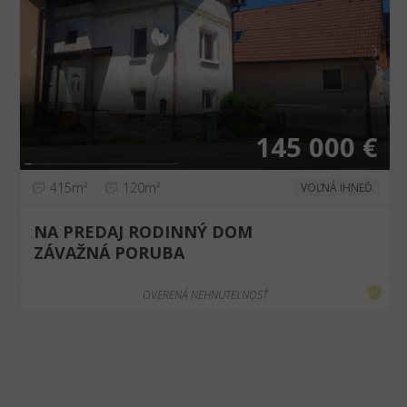
❮
❯
145 000 €
415m²
120m²
VOĽNÁ IHNEĎ
NA PREDAJ RODINNÝ DOM
ZÁVAŽNÁ PORUBA
OVERENÁ NEHNUTEĽNOSŤ