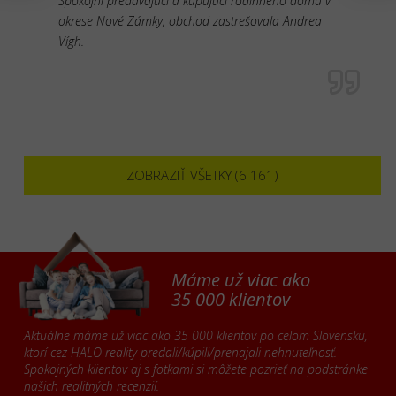
Spokojní predávajúci a kupujúci rodinného domu v
okrese Nové Zámky, obchod zastrešovala Andrea
Vígh.
ZOBRAZIŤ VŠETKY (6 161)
Máme už viac ako
35 000 klientov
Aktuálne máme už viac ako 35 000 klientov po celom Slovensku,
ktorí cez HALO reality predali/kúpili/prenajali nehnuteľnosť.
Spokojných klientov aj s fotkami si môžete pozrieť na podstránke
našich
realitných recenzií
.