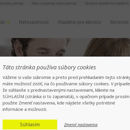
sionálny predaj
Mám na predaj nehnuteľnosť
Realitná akadémia maklérov
sti
Nehnuteľnosti
Hľadáme pre klientov
Recenzie
ly predaj/kúpa
Táto stránka používa súbory cookies
Vážime si vaše súkromie a preto pred prehliadaním tejto stránk
na slovenskom trhu
máte možnosť zistiť, na čo používame súbory cookies. V prípade
že súhlasíte s prednastavenými nastaveniami, kliknite na
SÚHLASÍM (stránka si to zapamätá), v opačnom prípade prosím
použite Zmeniť nastavenia, kde nájdete všetky potrebné
informácie a možnosti.
Súhlasím
Zmeniť nastavenia