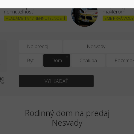
Chcem kúpiť
Stať sa úšpe
nehnuteľnosť
maklérom
HĽADÁME 1 947 NEHNUTEĽNOSTÍ
SME PRVÁ VOĽBA
4
Na predaj
Byt
Dom
Chalupa
Pozemo
K
MO
VYHĽADAŤ
ČNE
Rodinný dom na predaj
Nesvady