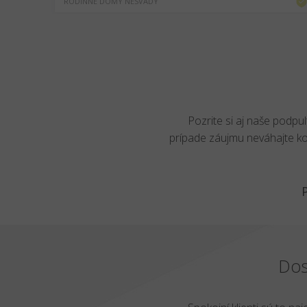
RODINNÉ DOMY NESVADY
Pozrite si aj naše podpu
prípade záujmu neváhajte k
Dos