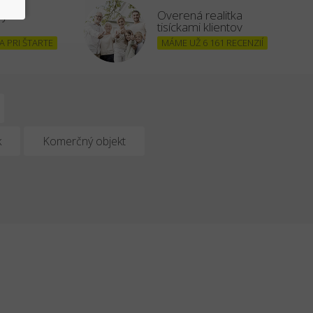
šným
Overená realitka
tisíckami klientov
 PRI ŠTARTE
MÁME UŽ 6 161 RECENZIÍ
k
Komerčný objekt