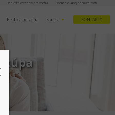
Dedičské ocenenie pre notára
Ocenenie vašej nehnuteľnosti
Realitná poradňa
Kariéra
KONTAKTY
y
,