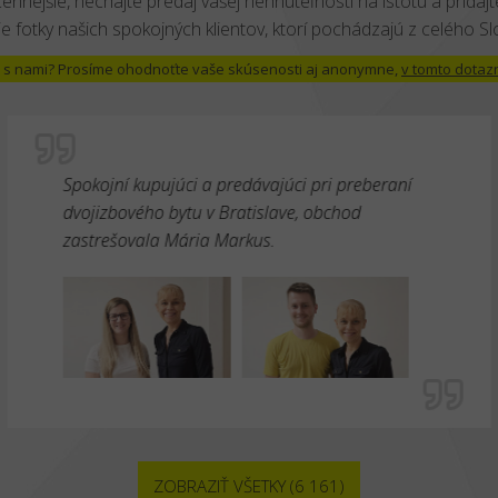
cennejšie, nechajte predaj vašej nehnuteľnosti na istotu a pridajte
e fotky našich spokojných klientov, ktorí pochádzajú z celého S
 už s nami? Prosíme ohodnoťte vaše skúsenosti aj anonymne,
v tomto dotaz
Spokojní kupujúci a predávajúci pri preberaní
dvojizbového bytu v Bratislave, obchod
zastrešovala Mária Markus.
ZOBRAZIŤ VŠETKY (6 161)