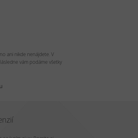
no ani nikde nenájdete. V
 Následne vám podáme všetky
u
nzií