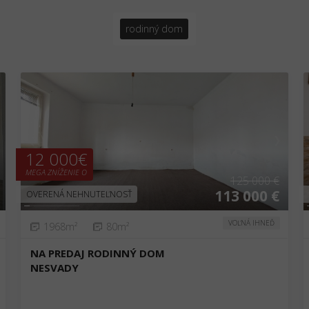
rodinný dom
❮
❯
12 000€
MEGA ZNÍŽENIE O
125 000 €
113 000 €
OVERENÁ NEHNUTEĽNOSŤ
VOĽNÁ IHNEĎ
1968m²
80m²
NA PREDAJ RODINNÝ DOM
NESVADY