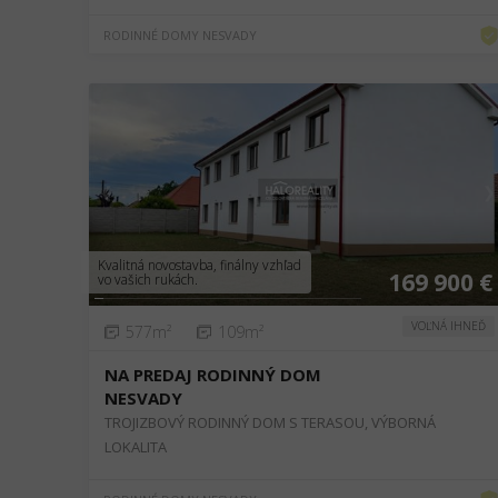
RODINNÉ DOMY NESVADY
❮
❯
Kvalitná novostavba, finálny vzhľad
169 900 €
vo vašich rukách.
VOĽNÁ IHNEĎ
577m²
109m²
NA PREDAJ RODINNÝ DOM
NESVADY
TROJIZBOVÝ RODINNÝ DOM S TERASOU, VÝBORNÁ
LOKALITA