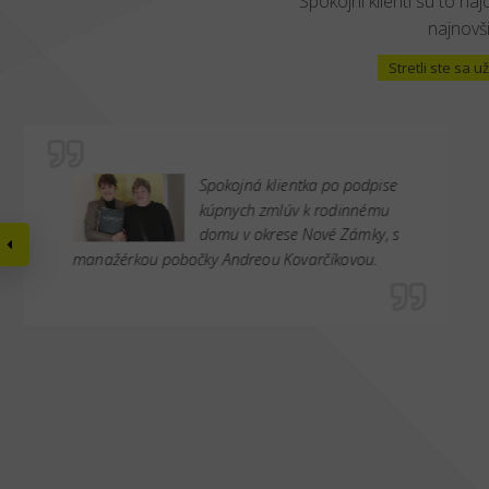
Spokojní klienti sú to naj
najnovši
Stretli ste sa
Spokojná klientka po podpise
kúpnych zmlúv k rodinnému
domu v okrese Nové Zámky, s
manažérkou pobočky Andreou Kovarčíkovou.