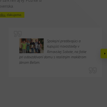
 sa k ním aj vy. Pozrite si
lovenska.
níku
, ďakujeme.
Spokojní predávajúci a
kupujúci novostavby v
Rimavskej Sobote, na fotke
pri odovzdávaní domu s realitným maklérom
Jánom Beľom.