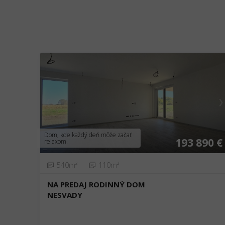
❮
❯
Dom, kde každý deň môže začať
193 890 €
relaxom.
540m²
110m²
NA PREDAJ RODINNÝ DOM
NESVADY