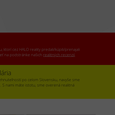
ktorí cez HALO reality predali/kúpili/prenajali
rieť na podstránke našich
realitných recenzií
.
ária
ehnuteľností po celom Slovensku, navyše sme
). S nami máte istotu, sme overená realitná