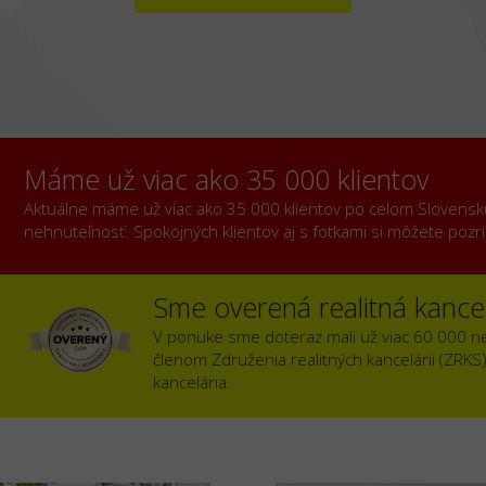
Máme už viac ako 35 000 klientov
Aktuálne máme už viac ako 35 000 klientov po celom Slovensku, 
nehnuteľnosť. Spokojných klientov aj s fotkami si môžete poz
Sme overená realitná kancel
V ponuke sme doteraz mali už viac 60 000 n
členom Združenia realitných kancelárii (ZRKS
kancelária.