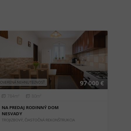
❮
❯
97 000 €
OVERENÁ NEHNUTEĽNOSŤ
784m²
80m²
NA PREDAJ RODINNÝ DOM
NESVADY
TROJIZBOVÝ, ČIASTOČNÁ REKONŠTRUKCIA