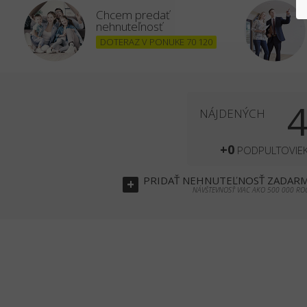
Chcem predať
nehnuteľnosť
DOTERAZ V PONUKE 70 120
NÁJDENÝCH
+0
PODPULTOVIE
PRIDAŤ
NEHNUTEĽNOSŤ
ZADAR
+
NÁVŠTEVNOSŤ VIAC AKO 500 000 RO