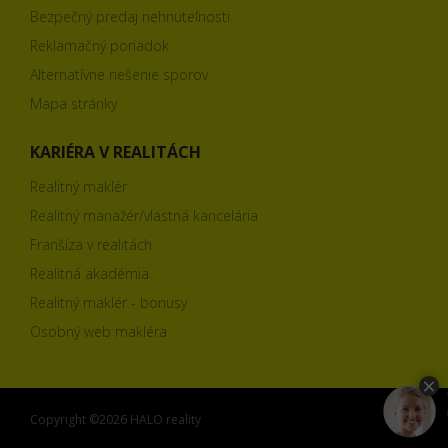
Bezpečný predaj nehnuteľnosti
Reklamačný poriadok
Alternatívne riešenie sporov
Mapa stránky
KARIÉRA V REALITÁCH
Realitný maklér
Realitný manažér/vlastná kancelária
Franšíza v realitách
Realitná akadémia
Realitný maklér - bonusy
Osobný web makléra
Copyright ©2026 HALO reality