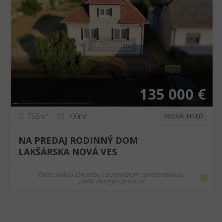
❮
❯
135 000 €
755m²
100m²
VOĽNÁ IHNEĎ
NA PREDAJ RODINNÝ DOM
LAKŠÁRSKA NOVÁ VES
Dom s veľkou záhradou s potenciálom na rekonštrukciu
podľa vlastných predstáv