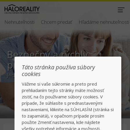
Nehnuteľnosti
Chcem predať
Hľadáme nehnuteľnosti
Bezpečný a rýchly
predaj/kúpa
Táto stránka používa súbory
cookies
Jednotka v realitách na slovenskom trhu
Vážime si vaše súkromie a preto pred
prehliadaním tejto stránky máte možnosť
zistiť, na čo používame súbory cookies. V
prípade, že súhlasíte s prednastavenými
nastaveniami, kliknite na SÚHLASÍM (stránka si
to zapamätá), v opačnom prípade prosím
použite Zmeniť nastavenia, kde nájdete
všetky potrebné informácie a možnosti.