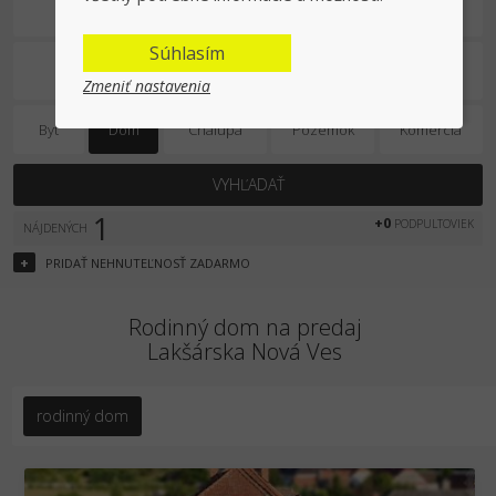
Na predaj
Súhlasím
Zmeniť nastavenia
Byt
Dom
Chalupa
Pozemok
Komercia
VYHĽADAŤ
1
+0
PODPULTOVIEK
NÁJDENÝCH
+
PRIDAŤ
NEHNUTEĽNOSŤ
ZADARMO
Rodinný dom na predaj
Lakšárska Nová Ves
rodinný dom