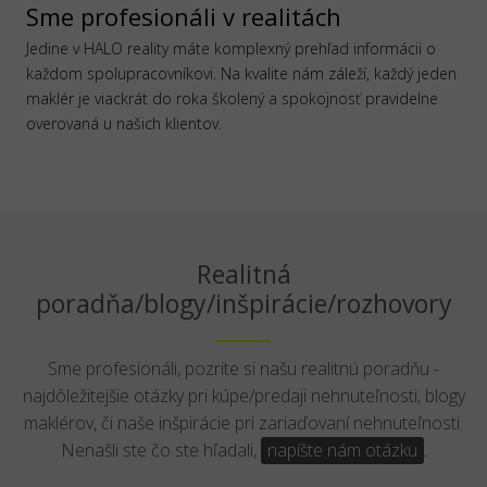
Sme profesionáli v realitách
Jedine v HALO reality máte komplexný prehľad informácii o
každom spolupracovníkovi. Na kvalite nám záleží, každý jeden
maklér je viackrát do roka školený a spokojnosť pravidelne
overovaná u našich klientov.
Realitná
poradňa/blogy/inšpirácie/rozhovory
Sme profesionáli, pozrite si našu realitnú poradňu -
najdôležitejšie otázky pri kúpe/predaji nehnuteľnosti, blogy
maklérov, či naše inšpirácie pri zariaďovaní nehnuteľnosti.
Nenašli ste čo ste hľadali,
napíšte nám otázku
.