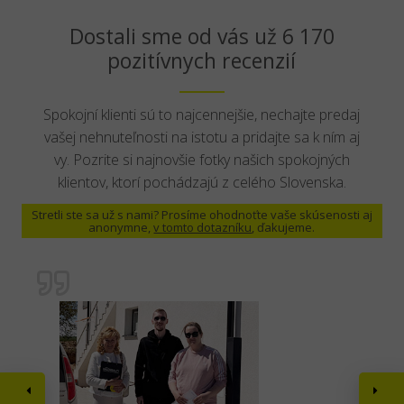
Dostali sme od vás už 6 170
pozitívnych recenzií
Spokojní klienti sú to najcennejšie, nechajte predaj
vašej nehnuteľnosti na istotu a pridajte sa k ním aj
vy. Pozrite si najnovšie fotky našich spokojných
klientov, ktorí pochádzajú z celého Slovenska.
Stretli ste sa už s nami? Prosíme ohodnoťte vaše skúsenosti aj
anonymne,
v tomto dotazníku
, ďakujeme.