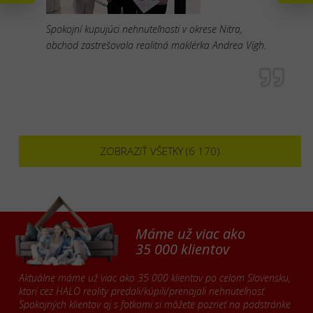
Spokojní kupujúci nehnuteľnosti v okrese Nitra,
obchod zastrešovala realitná maklérka Andrea Vígh.
ZOBRAZIŤ VŠETKY (6 170)
Máme už viac ako
35 000 klientov
Aktuálne máme už viac ako 35 000 klientov po celom Slovensku,
ktorí cez HALO reality predali/kúpili/prenajali nehnuteľnosť.
Spokojných klientov aj s fotkami si môžete pozrieť na podstránke