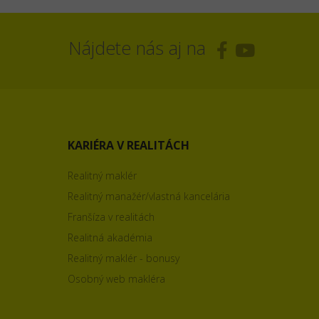
Nájdete nás aj na
KARIÉRA V REALITÁCH
Realitný maklér
Realitný manažér/vlastná kancelária
Franšíza v realitách
Realitná akadémia
Realitný maklér - bonusy
Osobný web makléra