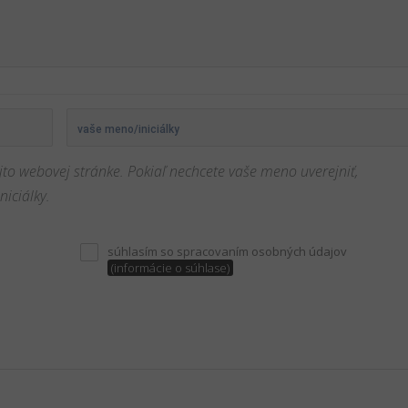
jto webovej stránke. Pokiaľ nechcete vaše meno uverejniť,
iciálky.
súhlasím so spracovaním osobných údajov
(informácie o súhlase)