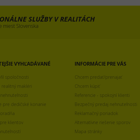
ONÁLNE SLUŽBY V REALITÁCH
e miest Slovenska
TEJŠIE VYHĽADÁVANÉ
INFORMÁCIE PRE VÁS
fil spoločnosti
Chcem predať/prenajať
 realitný makléri
Chcem kúpiť
nehnuteľnosti
Referencie - spokojní klienti
e pre dedičské konanie
Bezpečný predaj nehnuteľnosti
poradňa
Reklamačný poriadok
re klientov
Alternatívne riešenie sporov
nuteľností
Mapa stránky