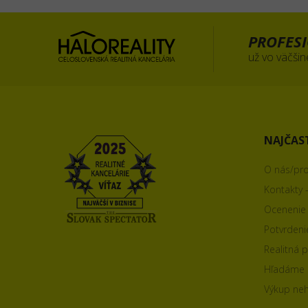
PROFESI
už vo väčšin
NAJČAS
O nás/pro
Kontakty -
Ocenenie 
Potvrdeni
Realitná 
Hľadáme p
Výkup neh