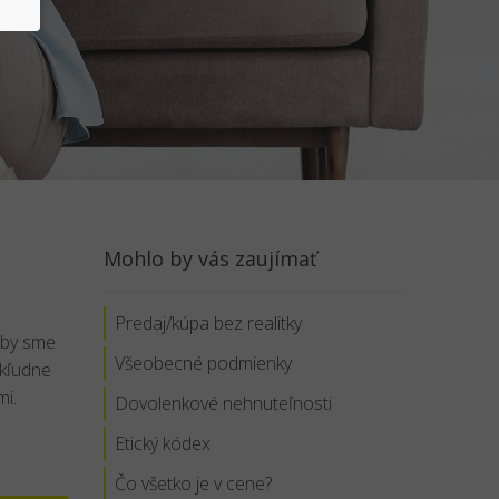
Mohlo by vás zaujímať
Predaj/kúpa bez realitky
 by sme
Všeobecné podmienky
 kľudne
mi.
Dovolenkové nehnuteľnosti
Etický kódex
Čo všetko je v cene?