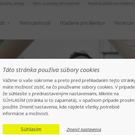
sionálny predaj
Mám na predaj nehnuteľnosť
Realitná akadémia maklérov
sti
Nehnuteľnosti
Hľadáme pre klientov
Recenzie
Táto stránka používa súbory cookies
Vážime si vaše súkromie a preto pred prehliadaním tejto stránk
máte možnosť zistiť, na čo používame súbory cookies. V prípade
že súhlasíte s prednastavenými nastaveniami, kliknite na
rofesionáli v realitá
SÚHLASÍM (stránka si to zapamätá), v opačnom prípade prosím
použite Zmeniť nastavenia, kde nájdete všetky potrebné
informácie a možnosti.
síce spokojných klientov po celom Sloven
Súhlasím
Zmeniť nastavenia