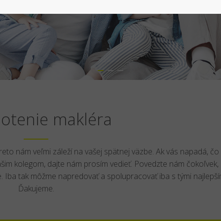
otenie makléra
eto nám veľmi záleží na vašej spätnej väzbe. Ak vás napadá, čo
ašim kolegom, dajte nám prosím vedieť. Povedzte nám čokoľvek,
. Iba tak môžme napredovať a spolupracovať iba s tými najlepší
Ďakujeme.