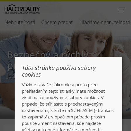
Nehnuteľnosti
Chcem predať
Hľadáme nehnuteľnosti
Bezpečný a rýchly
predaj/kúpa
Táto stránka používa súbory
cookies
Jednotka v realitách na slovenskom trhu
Vážime si vaše súkromie a preto pred
prehliadaním tejto stránky máte možnosť
zistiť, na čo používame súbory cookies. V
prípade, že súhlasíte s prednastavenými
nastaveniami, kliknite na SÚHLASÍM (stránka si
to zapamätá), v opačnom prípade prosím
použite Zmeniť nastavenia, kde nájdete
všetky potrebné informácie a možnosti.