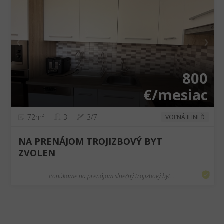
❮
❯
800
€/mesiac
72m²
3
3/7
VOĽNÁ IHNEĎ
NA PRENÁJOM TROJIZBOVÝ BYT
ZVOLEN
Ponúkame na prenájom slnečný trojizbový byt....