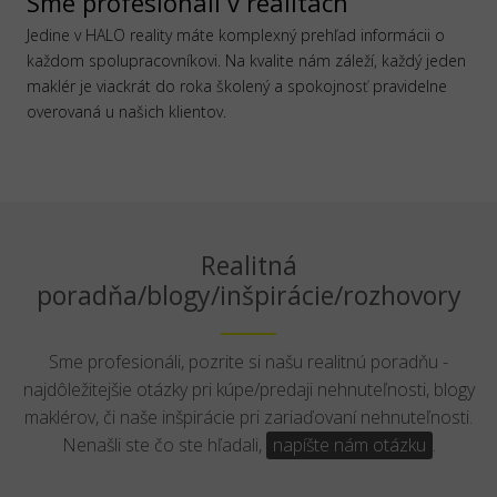
Sme profesionáli v realitách
Jedine v HALO reality máte komplexný prehľad informácii o
každom spolupracovníkovi. Na kvalite nám záleží, každý jeden
maklér je viackrát do roka školený a spokojnosť pravidelne
overovaná u našich klientov.
Realitná
poradňa/blogy/inšpirácie/rozhovory
Sme profesionáli, pozrite si našu realitnú poradňu -
najdôležitejšie otázky pri kúpe/predaji nehnuteľnosti, blogy
maklérov, či naše inšpirácie pri zariaďovaní nehnuteľnosti.
Nenašli ste čo ste hľadali,
napíšte nám otázku
.