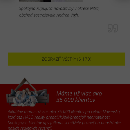
Spokojná kupujúca novostavby v okrese Nitra,
obchod zastrešovala Andrea Vígh.
ZOBRAZIŤ VŠETKY (6 170)
Máme už viac ako
35 000 klientov
Aktuálne máme už viac ako 35 000 klientov po celom Slovensku,
ktorí cez HALO reality predali/kúpili/prenajali nehnuteľnosť.
Spokojných klientov aj s fotkami si môžete pozrieť na podstránke
našich
realitných recenzií
.