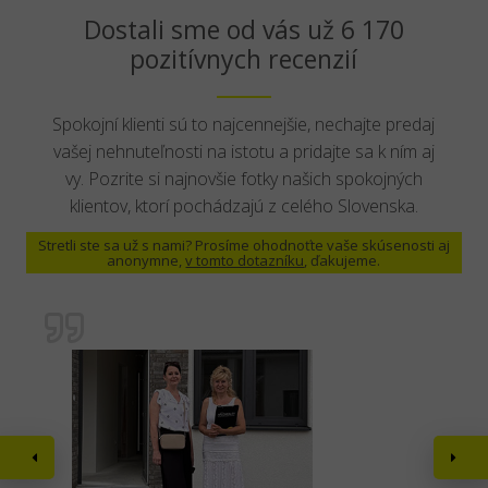
Dostali sme od vás už 6 170
pozitívnych recenzií
Spokojní klienti sú to najcennejšie, nechajte predaj
vašej nehnuteľnosti na istotu a pridajte sa k ním aj
vy. Pozrite si najnovšie fotky našich spokojných
klientov, ktorí pochádzajú z celého Slovenska.
Stretli ste sa už s nami? Prosíme ohodnoťte vaše skúsenosti aj
anonymne,
v tomto dotazníku
, ďakujeme.