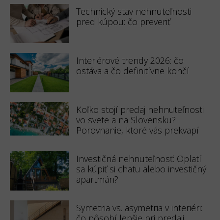
Technický stav nehnuteľnosti
pred kúpou: čo preveriť
Interiérové trendy 2026: čo
ostáva a čo definitívne končí
Koľko stojí predaj nehnuteľnosti
vo svete a na Slovensku?
Porovnanie, ktoré vás prekvapí
Investičná nehnuteľnosť: Oplatí
sa kúpiť si chatu alebo investičný
apartmán?
Symetria vs. asymetria v interiéri:
čo pôsobí lepšie pri predaji