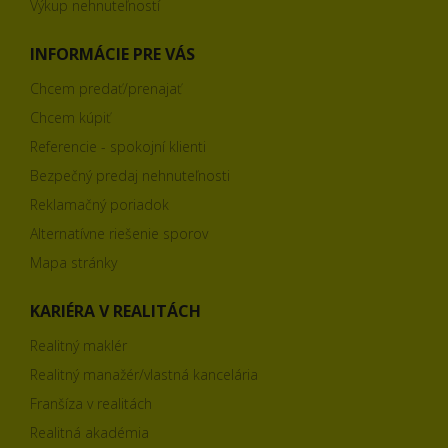
Výkup nehnuteľností
INFORMÁCIE PRE VÁS
Chcem predať/prenajať
Chcem kúpiť
Referencie - spokojní klienti
Bezpečný predaj nehnuteľnosti
Reklamačný poriadok
Alternatívne riešenie sporov
Mapa stránky
KARIÉRA V REALITÁCH
Realitný maklér
Realitný manažér/vlastná kancelária
Franšíza v realitách
Realitná akadémia