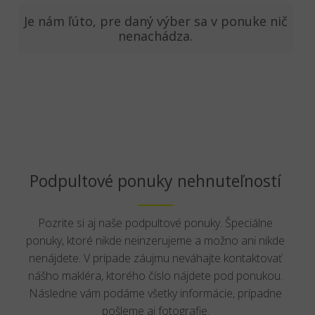
Je nám ľúto, pre daný výber sa v ponuke nič
nenachádza.
Podpultové ponuky nehnuteľností
Pozrite si aj naše podpultové ponuky. Špeciálne
ponuky, ktoré nikde neinzerujeme a možno ani nikde
nenájdete. V prípade záujmu neváhajte kontaktovať
nášho makléra, ktorého číslo nájdete pod ponukou.
Následne vám podáme všetky informácie, prípadne
pošleme aj fotografie.