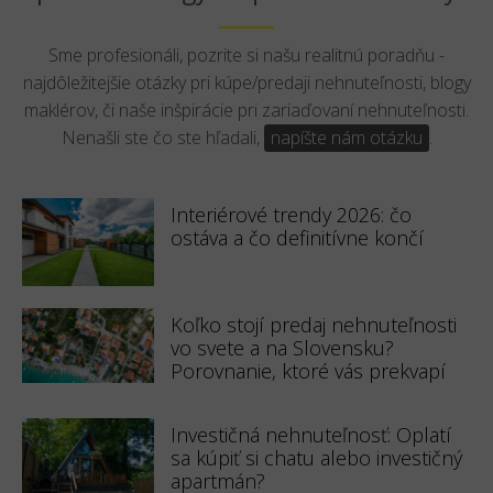
Sme profesionáli, pozrite si našu realitnú poradňu -
najdôležitejšie otázky pri kúpe/predaji nehnuteľnosti, blogy
maklérov, či naše inšpirácie pri zariaďovaní nehnuteľnosti.
Nenašli ste čo ste hľadali,
napíšte nám otázku
.
Interiérové trendy 2026: čo
ostáva a čo definitívne končí
Koľko stojí predaj nehnuteľnosti
vo svete a na Slovensku?
Porovnanie, ktoré vás prekvapí
Investičná nehnuteľnosť: Oplatí
sa kúpiť si chatu alebo investičný
apartmán?