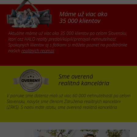
Máme už viac ako
35 000 klientov
Aktuálne máme už viac ako 35 000 klientov po celom Slovensku,
ktorí cez HALO reality predali/kúpili/prenajali nehnuteľnosť.
Spokojných klientov aj s fotkami si môžete pozrieť na podstránke
našich
realitných recenzií
.
Sme overená
realitná kancelária
V ponuke sme doteraz mali už viac 60 000 nehnuteľností po celom
Slovensku, navyše sme členom Združenia realitných kancelárii
(ZRKS). S nami máte istotu, sme overená realitná kancelária.