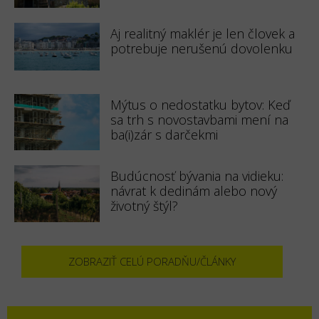
Aj realitný maklér je len človek a
potrebuje nerušenú dovolenku
Mýtus o nedostatku bytov: Keď
sa trh s novostavbami mení na
ba(i)zár s darčekmi
Budúcnosť bývania na vidieku:
návrat k dedinám alebo nový
životný štýl?
ZOBRAZIŤ CELÚ PORADŇU/ČLÁNKY