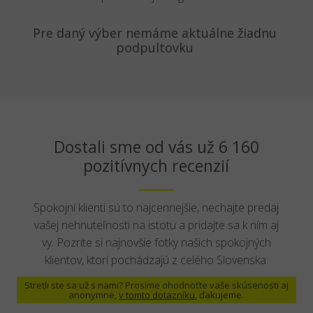
Pre daný výber nemáme aktuálne žiadnu
podpultovku
Dostali sme od vás už 6 160
pozitívnych recenzií
Spokojní klienti sú to najcennejšie, nechajte predaj
vašej nehnuteľnosti na istotu a pridajte sa k ním aj
vy. Pozrite si najnovšie fotky našich spokojných
klientov, ktorí pochádzajú z celého Slovenska.
Stretli ste sa už s nami? Prosíme ohodnoťte vaše skúsenosti aj
anonymne,
v tomto dotazníku
, ďakujeme.