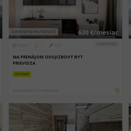
❮
❯
630 €/mesiac
OVERENÁ NEHNUTEĽNOSŤ
VOĽNÁ IHNEĎ
50m²
1
0/3
NA PRENÁJOM DVOJIZBOVÝ BYT
PRIEVIDZA
NOVINKA
DVOJIZBOVÉ BYTY PRIEVIDZA