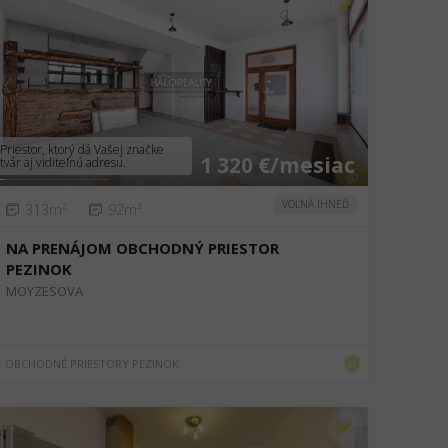
❮
❯
Priestor, ktorý dá Vašej značke
1 320 €/mesiac
tvár aj viditeľnú adresu.
VOĽNÁ IHNEĎ
313m²
92m²
NA PRENÁJOM OBCHODNÝ PRIESTOR
PEZINOK
MOYZESOVA
OBCHODNÉ PRIESTORY PEZINOK