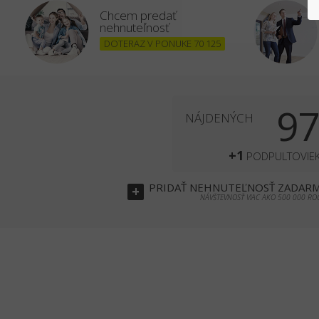
Chcem predať
nehnuteľnosť
DOTERAZ V PONUKE 70 125
9
NÁJDENÝCH
+1
PODPULTOVIE
PRIDAŤ
NEHNUTEĽNOSŤ
ZADAR
+
NÁVŠTEVNOSŤ VIAC AKO 500 000 RO