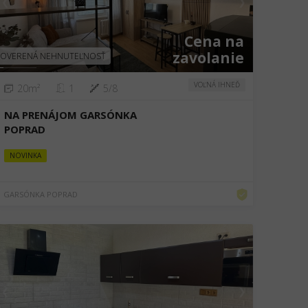
❮
❯
Cena na
zavolanie
OVERENÁ NEHNUTEĽNOSŤ
VOĽNÁ IHNEĎ
20m²
1
5/8
NA PRENÁJOM GARSÓNKA
POPRAD
NOVINKA
GARSÓNKA POPRAD
❮
❯