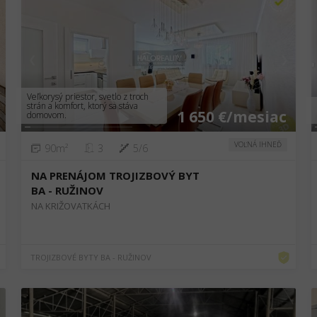
❮
❯
Veľkorysý priestor, svetlo z troch
strán a komfort, ktorý sa stáva
1 650 €/mesiac
domovom.
VOĽNÁ IHNEĎ
90m²
3
5/6
NA PRENÁJOM TROJIZBOVÝ BYT
BA - RUŽINOV
NA KRIŽOVATKÁCH
TROJIZBOVÉ BYTY BA - RUŽINOV