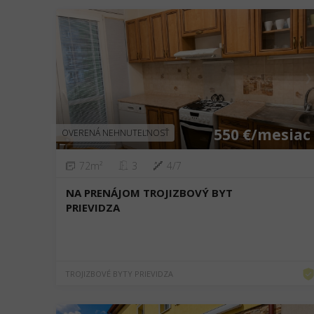
❮
❯
550 €/mesiac
OVERENÁ NEHNUTEĽNOSŤ
72m²
3
4/7
NA PRENÁJOM TROJIZBOVÝ BYT
PRIEVIDZA
TROJIZBOVÉ BYTY PRIEVIDZA