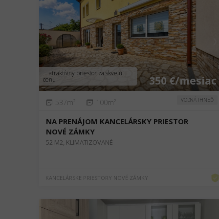
❮
❯
... atraktívny priestor za skvelú
350 €/mesiac
cenu
VOĽNÁ IHNEĎ
537m²
100m²
NA PRENÁJOM KANCELÁRSKY PRIESTOR
NOVÉ ZÁMKY
52 M2, KLIMATIZOVANÉ
KANCELÁRSKE PRIESTORY NOVÉ ZÁMKY