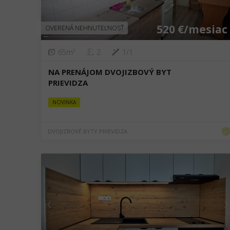
520 €/mesiac
OVERENÁ NEHNUTEĽNOSŤ
65m²
2
1/1
NA PRENÁJOM DVOJIZBOVÝ BYT
PRIEVIDZA
NOVINKA
DVOJIZBOVÉ BYTY PRIEVIDZA
❮
❯