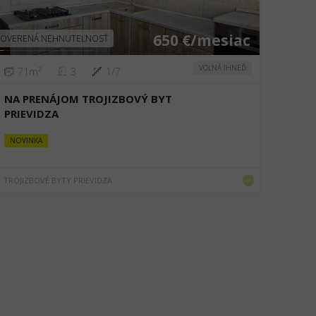
650 €/mesiac
OVERENÁ NEHNUTEĽNOSŤ
VOĽNÁ IHNEĎ
71m²
3
1/7
NA PRENÁJOM TROJIZBOVÝ BYT
PRIEVIDZA
NOVINKA
TROJIZBOVÉ BYTY PRIEVIDZA