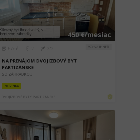
❮
❯
Šikovný byt ihneď voľný, s
450 €/mesiac
bonusom záhradky.
VOĽNÁ IHNEĎ
67m²
2
2/2
NA PRENÁJOM DVOJIZBOVÝ BYT
PARTIZÁNSKE
SO ZÁHRADKOU
NOVINKA
DVOJIZBOVÉ BYTY PARTIZÁNSKE