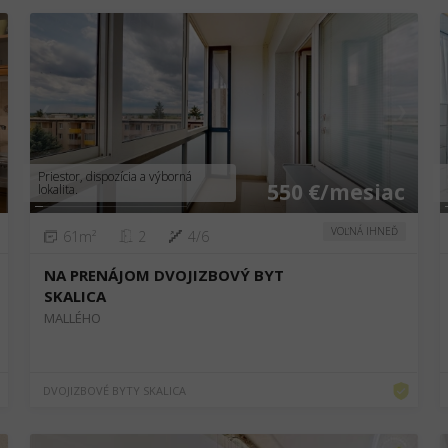
❮
❯
Priestor, dispozícia a výborná
550 €/mesiac
lokalita.
VOĽNÁ IHNEĎ
61m²
2
4/6
NA PRENÁJOM DVOJIZBOVÝ BYT
SKALICA
MALLÉHO
DVOJIZBOVÉ BYTY SKALICA