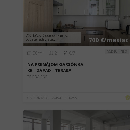
❮
❯
Váš dočasný domov, kam sa
700 €/mesiac
budete radi vracať.
VOĽNÁ IHNEĎ
50m²
2
0/7
NA PRENÁJOM GARSÓNKA
KE - ZÁPAD - TERASA
TRIEDA SNP
GARSÓNKA KE - ZÁPAD - TERASA