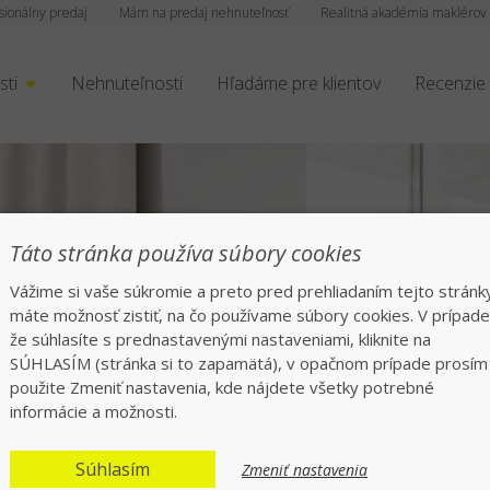
sionálny predaj
Mám na predaj nehnuteľnosť
Realitná akadémia maklérov
sti
Nehnuteľnosti
Hľadáme pre klientov
Recenzie
rofesionáli tisíckam
Táto stránka používa súbory cookies
Vážime si vaše súkromie a preto pred prehliadaním tejto stránk
echajte všetko na nás, rýchlo a bezpeč
máte možnosť zistiť, na čo používame súbory cookies. V prípade
že súhlasíte s prednastavenými nastaveniami, kliknite na
SÚHLASÍM (stránka si to zapamätá), v opačnom prípade prosím
použite Zmeniť nastavenia, kde nájdete všetky potrebné
informácie a možnosti.
Súhlasím
Zmeniť nastavenia