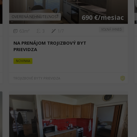
690 €/mesiac
OVERENÁ NEHNUTEĽNOSŤ
VOĽNÁ IHNEĎ
63m²
3
1/7
NA PRENÁJOM TROJIZBOVÝ BYT
PRIEVIDZA
NOVINKA
TROJIZBOVÉ BYTY PRIEVIDZA
❮
❯