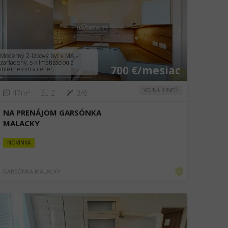
❮
❯
Moderný 2-izbový byt v MA –
zariadený, s klimatizáciou a
700 €/mesiac
internetom v cene!
VOĽNÁ IHNEĎ
47m²
2
3/6
NA PRENÁJOM GARSÓNKA
MALACKY
NOVINKA
GARSÓNKA MALACKY