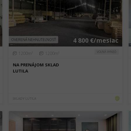
❮
❯
4 800 €/mesiac
OVERENÁ NEHNUTEĽNOSŤ
VOĽNÁ IHNEĎ
1200m²
1200m²
NA PRENÁJOM SKLAD
LUTILA
SKLADY LUTILA