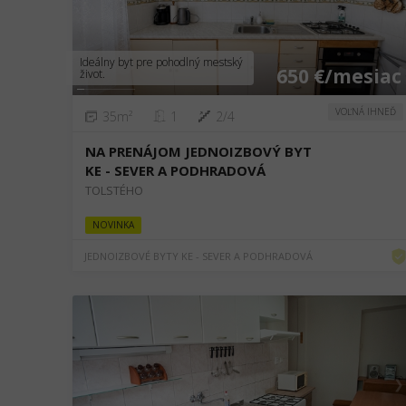
❮
❯
Ideálny byt pre pohodlný mestský
650 €/mesiac
život.
VOĽNÁ IHNEĎ
35m²
1
2/4
NA PRENÁJOM JEDNOIZBOVÝ BYT
KE - SEVER A PODHRADOVÁ
TOLSTÉHO
NOVINKA
JEDNOIZBOVÉ BYTY KE - SEVER A PODHRADOVÁ
❮
❯