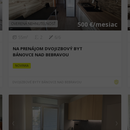
❮
❯
500 €/mesiac
OVERENÁ NEHNUTEĽNOSŤ
55m²
2
6/6
NA PRENÁJOM DVOJIZBOVÝ BYT
BÁNOVCE NAD BEBRAVOU
NOVINKA
DVOJIZBOVÉ BYTY BÁNOVCE NAD BEBRAVOU
❮
❯