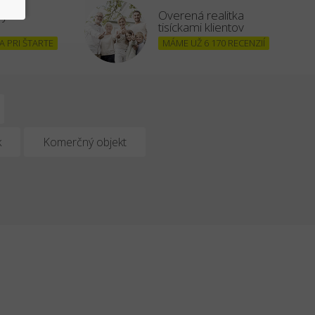
šným
Overená realitka
tisíckami klientov
 PRI ŠTARTE
MÁME UŽ 6 170 RECENZIÍ
k
Komerčný objekt