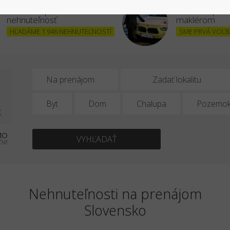
Chcem kúpiť
Stať sa úšpe
nehnuteľnosť
maklérom
HĽADÁME 1 946 NEHNUTEĽNOSTÍ
SME PRVÁ VOĽBA
7
Na prenájom
Byt
Dom
Chalupa
Pozemo
K
MO
VYHĽADAŤ
ČNE
Nehnuteľnosti na prenájom
Slovensko