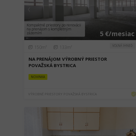
❮
❯
Kompaktné priestory po renovácii
na prenájom s kompletným
5 €/mesiac
zázemím
VOĽNÁ IHNEĎ
150m²
133m²
NA PRENÁJOM VÝROBNÝ PRIESTOR
POVAŽSKÁ BYSTRICA
NOVINKA
VÝROBNÉ PRIESTORY POVAŽSKÁ BYSTRICA