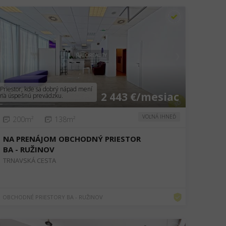
❮
❯
Priestor, kde sa dobrý nápad mení
2 443 €/mesiac
na úspešnú prevádzku.
VOĽNÁ IHNEĎ
200m²
138m²
NA PRENÁJOM OBCHODNÝ PRIESTOR
BA - RUŽINOV
TRNAVSKÁ CESTA
OBCHODNÉ PRIESTORY BA - RUŽINOV