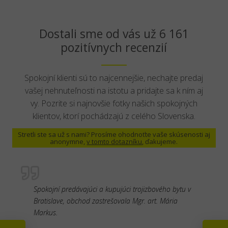
Dostali sme od vás už 6 161
pozitívnych recenzií
Spokojní klienti sú to najcennejšie, nechajte predaj
vašej nehnuteľnosti na istotu a pridajte sa k ním aj
vy. Pozrite si najnovšie fotky našich spokojných
klientov, ktorí pochádzajú z celého Slovenska.
Stretli ste sa už s nami? Prosíme ohodnoťte vaše skúsenosti aj
anonymne,
v tomto dotazníku
, ďakujeme.
Spokojní predávajúci a kupujúci trojizbového bytu v
Bratislave, obchod zastrešovala Mgr. art. Mária
Markus.