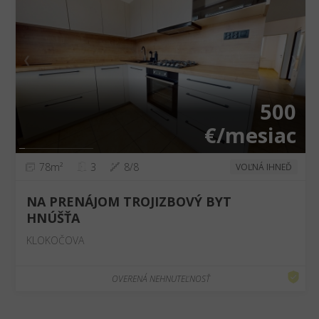
❮
❯
500
€/mesiac
78m²
3
8/8
VOĽNÁ IHNEĎ
NA PRENÁJOM TROJIZBOVÝ BYT
HNÚŠŤA
KLOKOČOVA
OVERENÁ NEHNUTEĽNOSŤ