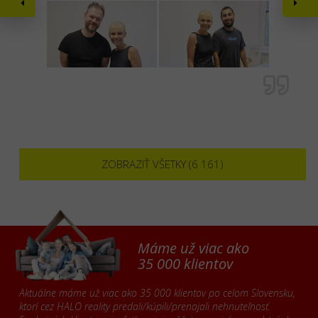
ZOBRAZIŤ VŠETKY (6 161)
Máme už viac ako
35 000 klientov
Aktuálne máme už viac ako 35 000 klientov po celom Slovensku,
ktorí cez HALO reality predali/kúpili/prenajali nehnuteľnosť.