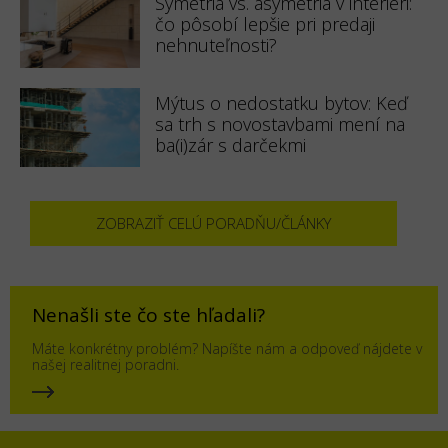
Symetria vs. asymetria v interiéri:
čo pôsobí lepšie pri predaji
nehnuteľnosti?
Mýtus o nedostatku bytov: Keď
sa trh s novostavbami mení na
ba(i)zár s darčekmi
ZOBRAZIŤ CELÚ PORADŇU/ČLÁNKY
Nenašli ste čo ste hľadali?
Máte konkrétny problém? Napíšte nám a odpoveď nájdete v
našej realitnej poradni.