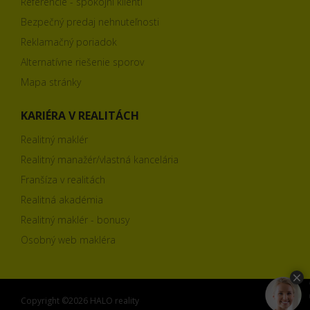
Referencie - spokojní klienti
Bezpečný predaj nehnuteľnosti
Reklamačný poriadok
Alternatívne riešenie sporov
Mapa stránky
KARIÉRA V REALITÁCH
Realitný maklér
Realitný manažér/vlastná kancelária
Franšíza v realitách
Realitná akadémia
Realitný maklér - bonusy
Osobný web makléra
Copyright ©2026 HALO reality