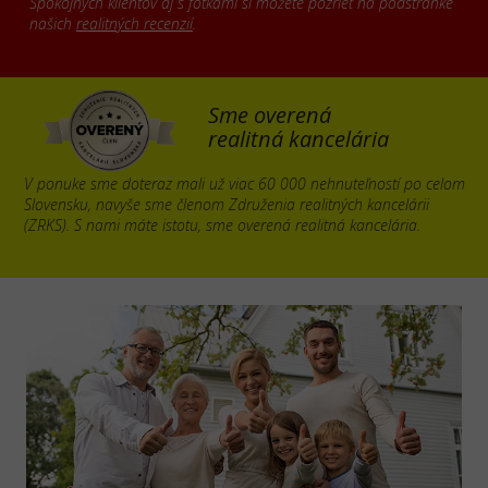
Spokojných klientov aj s fotkami si môžete pozrieť na podstránke
našich
realitných recenzií
.
Sme overená
realitná kancelária
V ponuke sme doteraz mali už viac 60 000 nehnuteľností po celom
Slovensku, navyše sme členom Združenia realitných kancelárii
(ZRKS). S nami máte istotu, sme overená realitná kancelária.