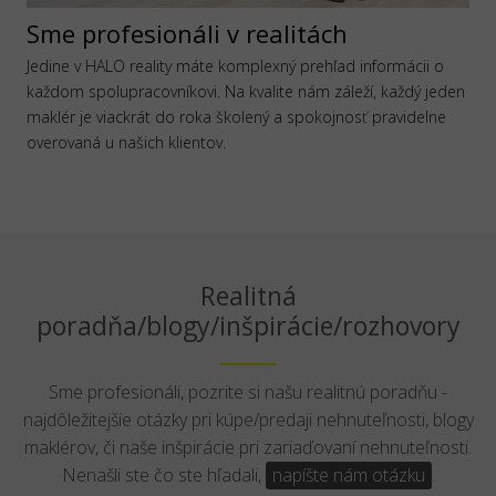
Sme profesionáli v realitách
Jedine v HALO reality máte komplexný prehľad informácii o
každom spolupracovníkovi. Na kvalite nám záleží, každý jeden
maklér je viackrát do roka školený a spokojnosť pravidelne
overovaná u našich klientov.
Realitná
poradňa/blogy/inšpirácie/rozhovory
Sme profesionáli, pozrite si našu realitnú poradňu -
najdôležitejšie otázky pri kúpe/predaji nehnuteľnosti, blogy
maklérov, či naše inšpirácie pri zariaďovaní nehnuteľnosti.
Nenašli ste čo ste hľadali,
napíšte nám otázku
.