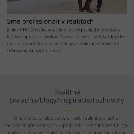
Sme profesionáli v realitách
Jedine v HALO reality máte komplexný prehľad informácii o
každom spolupracovníkovi. Na kvalite nám záleží, každý jeden
maklér je viackrát do roka školený a spokojnosť pravidelne
overovaná u našich klientov.
Realitná
poradňa/blogy/inšpirácie/rozhovory
Sme profesionáli, pozrite si našu realitnú poradňu -
najdôležitejšie otázky pri kúpe/predaji nehnuteľnosti, blogy
maklérov, či naše inšpirácie pri zariaďovaní nehnuteľnosti.