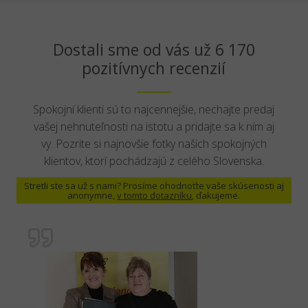
Dostali sme od vás už 6 170
pozitívnych recenzií
Spokojní klienti sú to najcennejšie, nechajte predaj
vašej nehnuteľnosti na istotu a pridajte sa k ním aj
vy. Pozrite si najnovšie fotky našich spokojných
klientov, ktorí pochádzajú z celého Slovenska.
Stretli ste sa už s nami? Prosíme ohodnoťte vaše skúsenosti aj
anonymne,
v tomto dotazníku
, ďakujeme.