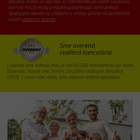
Aktuálne máme už viac ako 35 000 klientov po celom Slovensku,
ktorí cez HALO reality predali/kúpili/prenajali nehnuteľnosť.
Spokojných klientov aj s fotkami si môžete pozrieť na podstránke
našich
realitných recenzií
.
Sme overená
realitná kancelária
V ponuke sme doteraz mali už viac 60 000 nehnuteľností po celom
Slovensku, navyše sme členom Združenia realitných kancelárii
(ZRKS). S nami máte istotu, sme overená realitná kancelária.