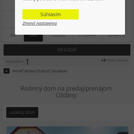
Predaj/prenájom
Súhlasím
Zmeniť nastavenia
Byt
Dom
Chalupa
Pozemok
Komercia
VYHĽADAŤ
1
+0
PODPULTOVIEK
NÁJDENÝCH
+
PRIDAŤ
NEHNUTEĽNOSŤ
ZADARMO
Rodinný dom na predaj/prenájom
Ožďany
rodinný dom