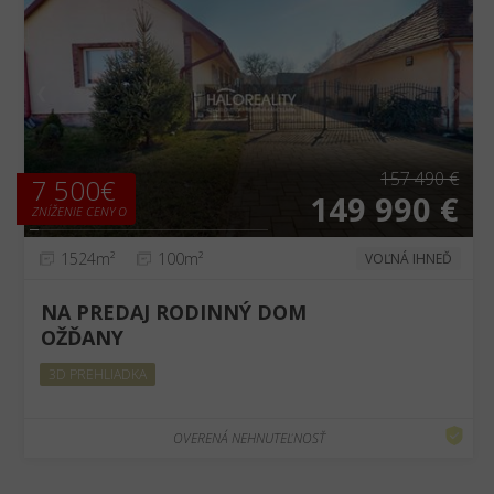
❮
❯
157 490 €
7 500€
149 990 €
ZNÍŽENIE CENY O
1524m²
100m²
VOĽNÁ IHNEĎ
NA PREDAJ RODINNÝ DOM
OŽĎANY
3D PREHLIADKA
OVERENÁ NEHNUTEĽNOSŤ