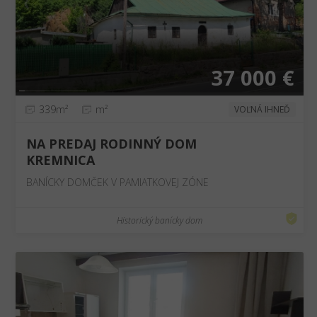
❮
❯
37 000 €
339m²
m²
VOĽNÁ IHNEĎ
NA PREDAJ RODINNÝ DOM
KREMNICA
BANÍCKY DOMČEK V PAMIATKOVEJ ZÓNE
Historický banícky dom