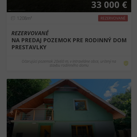
33 000 €
1208m²
REZERVOVANÉ
REZERVOVANÉ
NA PREDAJ POZEMOK PRE RODINNÝ DOM
PRESTAVLKY
Očarujúci pozemok 20x60 m, v intraviláne obce, určený na
stavbu rodinného domu
❮
❯