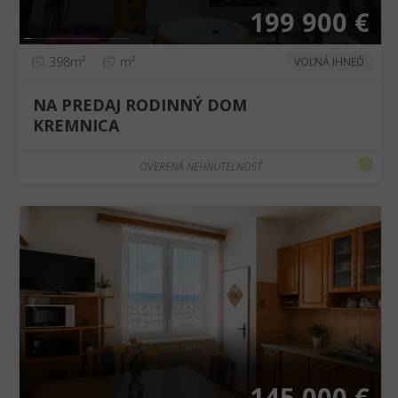
199 900 €
398m²
m²
VOĽNÁ IHNEĎ
NA PREDAJ RODINNÝ DOM
KREMNICA
OVERENÁ NEHNUTEĽNOSŤ
❮
❯
145 000 €