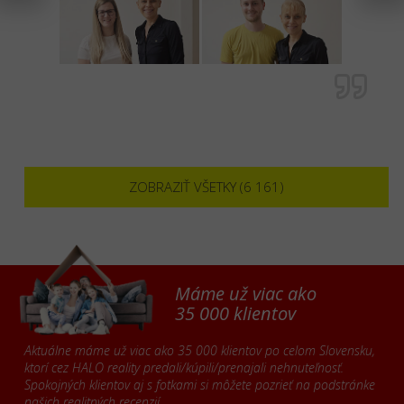
ZOBRAZIŤ VŠETKY (6 161)
Máme už viac ako
35 000 klientov
Aktuálne máme už viac ako 35 000 klientov po celom Slovensku,
ktorí cez HALO reality predali/kúpili/prenajali nehnuteľnosť.
Spokojných klientov aj s fotkami si môžete pozrieť na podstránke
našich
realitných recenzií
.