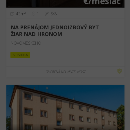
€/mesiac
43m²
1
8/8
NA PRENÁJOM JEDNOIZBOVÝ BYT
ŽIAR NAD HRONOM
NOVOMESKÉHO
NOVINKA
OVERENÁ NEHNUTEĽNOSŤ
❮
❯