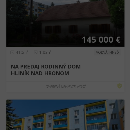
❮
❯
145 000 €
410m²
100m²
VOĽNÁ IHNEĎ
NA PREDAJ RODINNÝ DOM
HLINÍK NAD HRONOM
OVERENÁ NEHNUTEĽNOSŤ