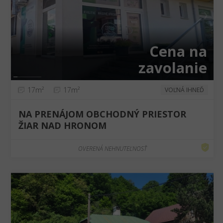
❮
❯
Cena na
zavolanie
17m²
17m²
VOĽNÁ IHNEĎ
NA PRENÁJOM OBCHODNÝ PRIESTOR
ŽIAR NAD HRONOM
OVERENÁ NEHNUTEĽNOSŤ