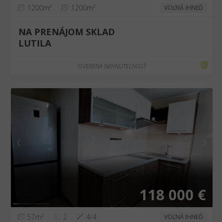
1200m²
1200m²
VOĽNÁ IHNEĎ
NA PRENÁJOM SKLAD
LUTILA
OVERENÁ NEHNUTEĽNOSŤ
❮
❯
118 000 €
57m²
2
4/4
VOĽNÁ IHNEĎ