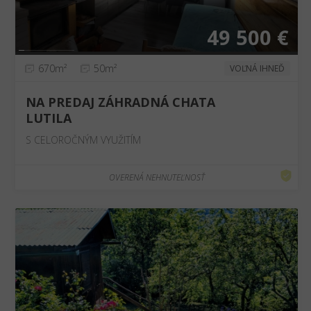
49 500 €
670m²
50m²
VOĽNÁ IHNEĎ
NA PREDAJ ZÁHRADNÁ CHATA
LUTILA
S CELOROČNÝM VYUŽITÍM
OVERENÁ NEHNUTEĽNOSŤ
❮
❯