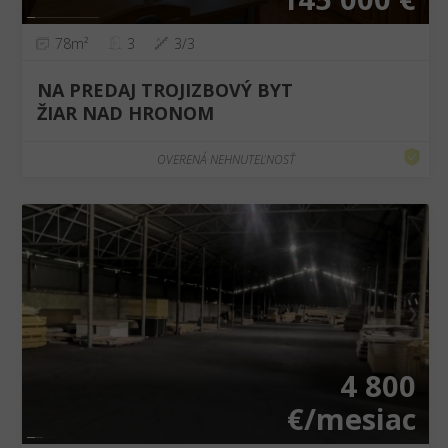
78m²
3
3/3
NA PREDAJ TROJIZBOVÝ BYT
ŽIAR NAD HRONOM
OVERENÁ NEHNUTEĽNOSŤ
❮
❯
4 800
€/mesiac