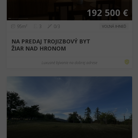
192 500 €
95m²
3
0/3
VOĽNÁ IHNEĎ
NA PREDAJ TROJIZBOVÝ BYT
ŽIAR NAD HRONOM
Luxusné bývanie na dobrej adrese
❮
❯