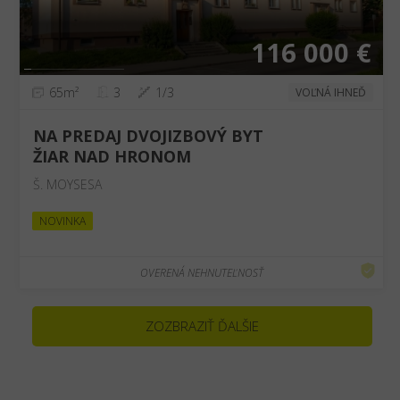
116 000 €
65m²
3
1/3
VOĽNÁ IHNEĎ
NA PREDAJ DVOJIZBOVÝ BYT
ŽIAR NAD HRONOM
Š. MOYSESA
NOVINKA
OVERENÁ NEHNUTEĽNOSŤ
ZOZBRAZIŤ ĎALŠIE