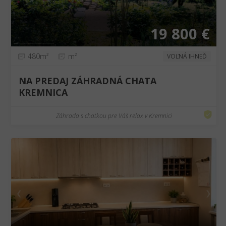
19 800 €
480m²
m²
VOĽNÁ IHNEĎ
NA PREDAJ ZÁHRADNÁ CHATA
KREMNICA
Záhrada s chatkou pre Váš relax v Kremnici
❮
❯