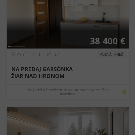
❮
❯
38 400 €
23m²
1
10/12
VOĽNÁ IHNEĎ
NA PREDAJ GARSÓNKA
ŽIAR NAD HRONOM
Praktická a kompletne zrekonštruovaná garsónka s
balkónom