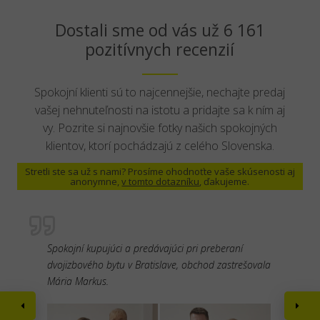
Dostali sme od vás už 6 161
pozitívnych recenzií
Spokojní klienti sú to najcennejšie, nechajte predaj
vašej nehnuteľnosti na istotu a pridajte sa k ním aj
vy. Pozrite si najnovšie fotky našich spokojných
klientov, ktorí pochádzajú z celého Slovenska.
Stretli ste sa už s nami? Prosíme ohodnoťte vaše skúsenosti aj
anonymne,
v tomto dotazníku
, ďakujeme.
Spokojní kupujúci a predávajúci pri preberaní
dvojizbového bytu v Bratislave, obchod zastrešovala
Mária Markus.