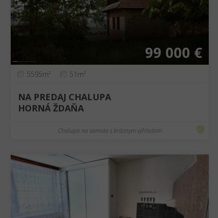
❮
❯
99 000 €
5595m²
51m²
NA PREDAJ CHALUPA
HORNÁ ŽDAŇA
Chalupa na samote s krásnym výhľadom
❮
❯