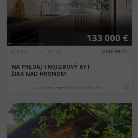
❮
❯
133 000 €
81m²
3
1/3
VOĽNÁ IHNEĎ
NA PREDAJ TROJIZBOVÝ BYT
ŽIAR NAD HRONOM
„Miesto, kde vzniká domov pre celú rodinu.“
❮
❯