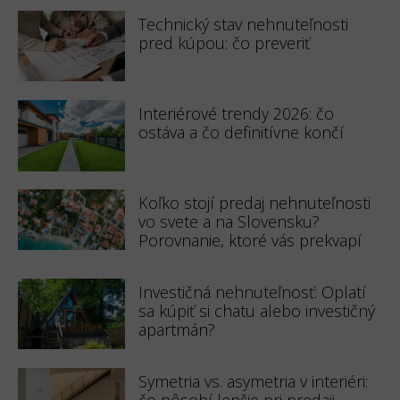
Technický stav nehnuteľnosti
pred kúpou: čo preveriť
Interiérové trendy 2026: čo
ostáva a čo definitívne končí
Koľko stojí predaj nehnuteľnosti
vo svete a na Slovensku?
Porovnanie, ktoré vás prekvapí
Investičná nehnuteľnosť: Oplatí
sa kúpiť si chatu alebo investičný
apartmán?
Symetria vs. asymetria v interiéri:
čo pôsobí lepšie pri predaji