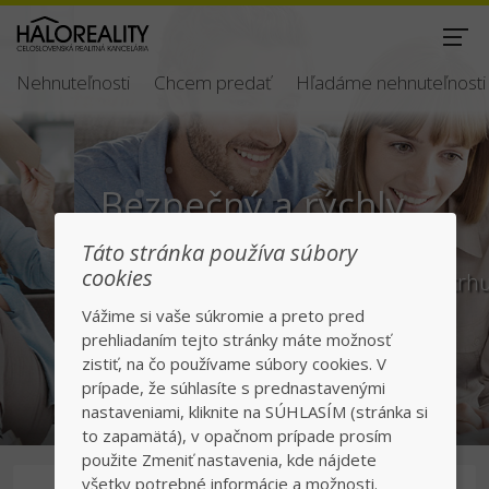
Nehnuteľnosti
Chcem predať
Hľadáme nehnuteľnosti
Bezpečný a rýchly
predaj/kúpa
Táto stránka používa súbory
cookies
Jednotka v realitách na slovenskom trhu
Vážime si vaše súkromie a preto pred
prehliadaním tejto stránky máte možnosť
zistiť, na čo používame súbory cookies. V
prípade, že súhlasíte s prednastavenými
nastaveniami, kliknite na SÚHLASÍM (stránka si
to zapamätá), v opačnom prípade prosím
použite Zmeniť nastavenia, kde nájdete
všetky potrebné informácie a možnosti.