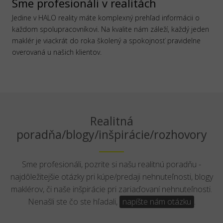
Sme profesionáli v realitách
Jedine v HALO reality máte komplexný prehľad informácii o
každom spolupracovníkovi. Na kvalite nám záleží, každý jeden
maklér je viackrát do roka školený a spokojnosť pravidelne
overovaná u našich klientov.
Realitná
poradňa/blogy/inšpirácie/rozhovory
Sme profesionáli, pozrite si našu realitnú poradňu -
najdôležitejšie otázky pri kúpe/predaji nehnuteľnosti, blogy
maklérov, či naše inšpirácie pri zariaďovaní nehnuteľnosti.
Nenašli ste čo ste hľadali,
napíšte nám otázku
.