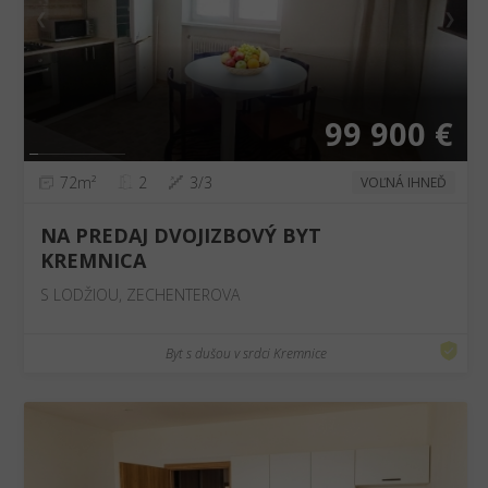
❮
❯
99 900 €
72m²
2
3/3
VOĽNÁ IHNEĎ
NA PREDAJ DVOJIZBOVÝ BYT
KREMNICA
S LODŽIOU, ZECHENTEROVA
Byt s dušou v srdci Kremnice