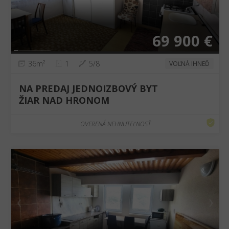
69 900 €
36m²
1
5/8
VOĽNÁ IHNEĎ
NA PREDAJ JEDNOIZBOVÝ BYT
ŽIAR NAD HRONOM
OVERENÁ NEHNUTEĽNOSŤ
❮
❯