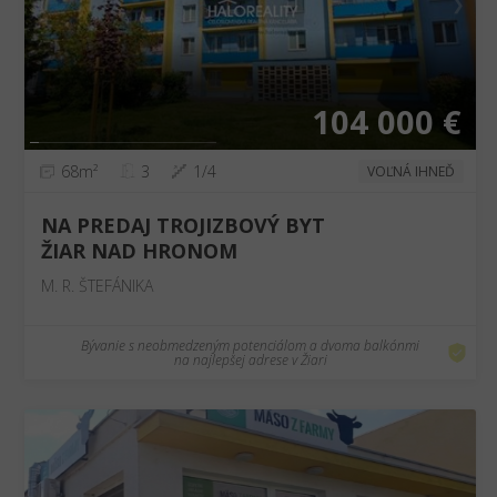
❮
❯
104 000 €
68m²
3
1/4
VOĽNÁ IHNEĎ
NA PREDAJ TROJIZBOVÝ BYT
ŽIAR NAD HRONOM
M. R. ŠTEFÁNIKA
Bývanie s neobmedzeným potenciálom a dvoma balkónmi
na najlepšej adrese v Žiari