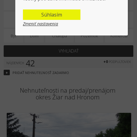
Predaj/prenájom
Súhlasím
Zmeniť nastavenia
Byt
Dom
Chalupa
Pozemok
Komercia
VYHĽADAŤ
42
+0
PODPULTOVIEK
NÁJDENÝCH
+
PRIDAŤ
NEHNUTEĽNOSŤ
ZADARMO
Nehnuteľnosti na predaj/prenájom
okres Žiar nad Hronom