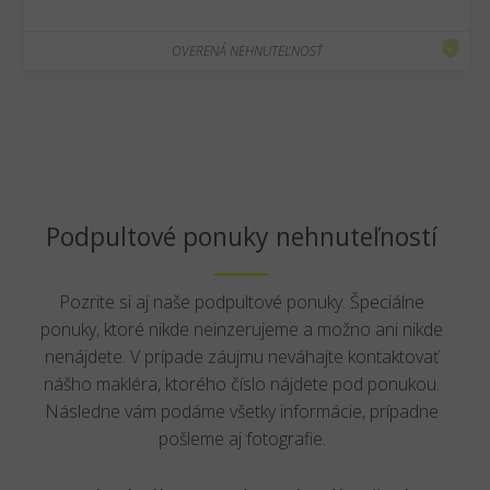
OVERENÁ NEHNUTEĽNOSŤ
Podpultové ponuky nehnuteľností
Pozrite si aj naše podpultové ponuky. Špeciálne
ponuky, ktoré nikde neinzerujeme a možno ani nikde
nenájdete. V prípade záujmu neváhajte kontaktovať
nášho makléra, ktorého číslo nájdete pod ponukou.
Následne vám podáme všetky informácie, prípadne
pošleme aj fotografie.