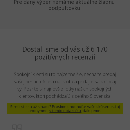
Pre daný výber nemáme aktuálne žiadnu
podpultovku
Dostali sme od vás už 6 170
pozitívnych recenzií
Spokojní klienti sú to najcennejšie, nechajte predaj
vašej nehnuteľnosti na istotu a pridajte sa k ním aj
vy. Pozrite si najnovšie fotky našich spokojných
klientov, ktorí pochádzajú z celého Slovenska.
Stretli ste sa už s nami? Prosíme ohodnoťte vaše skúsenosti aj
anonymne,
v tomto dotazníku
, ďakujeme.