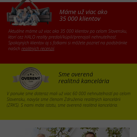
Máme už viac ako
35 000 klientov
Aktuálne máme už viac ako 35 000 klientov po celom Slovensku,
ktorí cez HALO reality predali/kúpili/prenajali nehnuteľnosť.
Spokojných klientov aj s fotkami si môžete pozrieť na podstránke
našich
realitných recenzií
.
Sme overená
realitná kancelária
V ponuke sme doteraz mali už viac 60 000 nehnuteľností po celom
Slovensku, navyše sme členom Združenia realitných kancelárii
(ZRKS). S nami máte istotu, sme overená realitná kancelária.