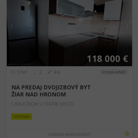
❮
❯
118 000 €
57m²
2
4/4
VOĽNÁ IHNEĎ
NA PREDAJ DVOJIZBOVÝ BYT
ŽIAR NAD HRONOM
S BALKÓNOM V CENTRE MESTA
NOVINKA
OVERENÁ NEHNUTEĽNOSŤ