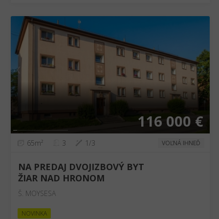
❮
❯
116 000 €
65m²
3
1/3
VOĽNÁ IHNEĎ
NA PREDAJ DVOJIZBOVÝ BYT
ŽIAR NAD HRONOM
Š. MOYSESA
NOVINKA