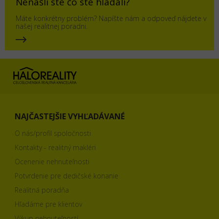
Nenašli ste čo ste hľadali?
Máte konkrétny problém? Napíšte nám a odpoveď nájdete v
našej realitnej poradni.
NAJČASTEJŠIE VYHĽADÁVANÉ
O nás/profil spoločnosti
Kontakty - realitný makléri
Ocenenie nehnuteľnosti
Potvrdenie pre dedičské konanie
Realitná poradňa
Hľadáme pre klientov
Výkup nehnuteľností