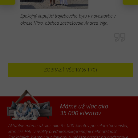
Spokojný kupujúci trojizbového bytu v novostavbe v
okrese Nitra, obchod zastrešovala Andrea Vígh.
ZOBRAZIŤ VŠETKY (6 170)
Máme už viac ako
35 000 klientov
Aktuálne máme už viac ako 35 000 klientov po celom Slovensku,
ktorí cez HALO reality predali/kúpili/prenajali nehnuteľnosť.
Spokojných klientov aj s fotkami si môžete pozrieť na podstránke