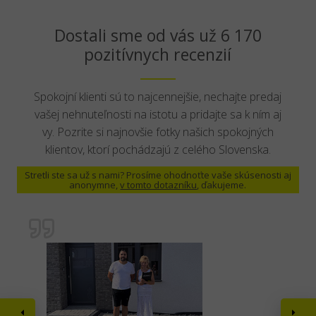
Dostali sme od vás už 6 170
pozitívnych recenzií
Spokojní klienti sú to najcennejšie, nechajte predaj
vašej nehnuteľnosti na istotu a pridajte sa k ním aj
vy. Pozrite si najnovšie fotky našich spokojných
klientov, ktorí pochádzajú z celého Slovenska.
Stretli ste sa už s nami? Prosíme ohodnoťte vaše skúsenosti aj
anonymne,
v tomto dotazníku
, ďakujeme.