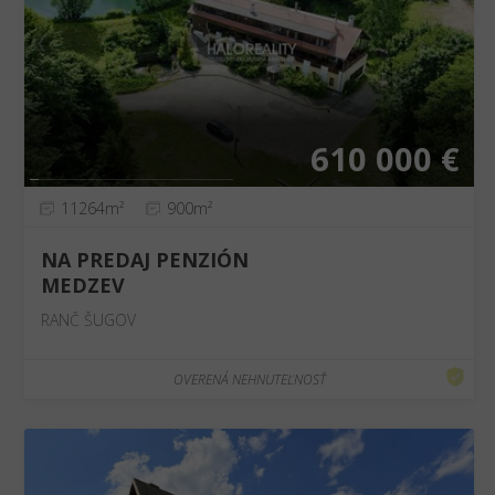
❮
❯
610 000 €
11264m²
900m²
NA PREDAJ PENZIÓN
MEDZEV
RANČ ŠUGOV
OVERENÁ NEHNUTEĽNOSŤ