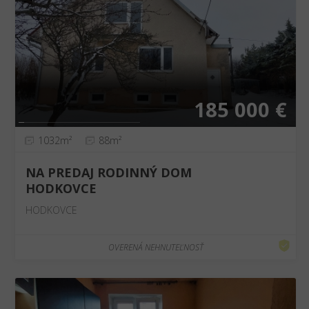
❮
❯
185 000 €
1032m²
88m²
NA PREDAJ RODINNÝ DOM
HODKOVCE
HODKOVCE
OVERENÁ NEHNUTEĽNOSŤ