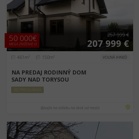
❮
❯
257 999 €
50 000€
207 999 €
MEGA ZNÍŽENIE O
461m²
150m²
VOĽNÁ IHNEĎ
NA PREDAJ RODINNÝ DOM
SADY NAD TORYSOU
3D PREHLIADKA
Bývajte na vidieku na skok od mesta