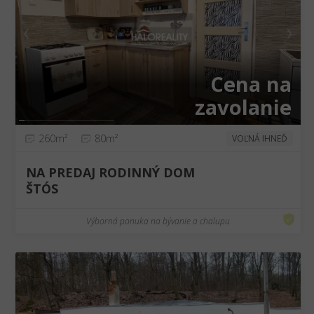
❮
❯
Cena na
zavolanie
260m²
80m²
VOĽNÁ IHNEĎ
NA PREDAJ RODINNÝ DOM
ŠTÓS
Výborná ponuka na bývanie a chalupu