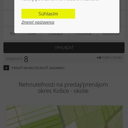
Predaj/prenájom
Súhlasím
Zmeniť nastavenia
Byt
Dom
Chalupa
Pozemok
Komercia
VYHĽADAŤ
8
+0
PODPULTOVIEK
NÁJDENÝCH
+
PRIDAŤ
NEHNUTEĽNOSŤ
ZADARMO
Nehnuteľnosti na predaj/prenájom
okres Košice - okolie