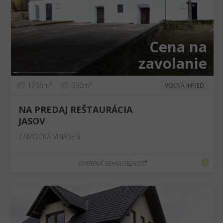
❮
❯
Cena na
zavolanie
1795m²
330m²
VOĽNÁ IHNEĎ
NA PREDAJ REŠTAURÁCIA
JASOV
ZÁMOCKÁ VINÁREŇ
OVERENÁ NEHNUTEĽNOSŤ