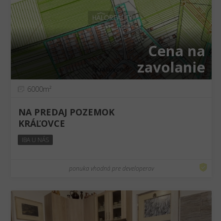
Cena na
zavolanie
6000m²
NA PREDAJ POZEMOK
KRÁĽOVCE
IBA U NÁS
ponuka vhodná pre developerov