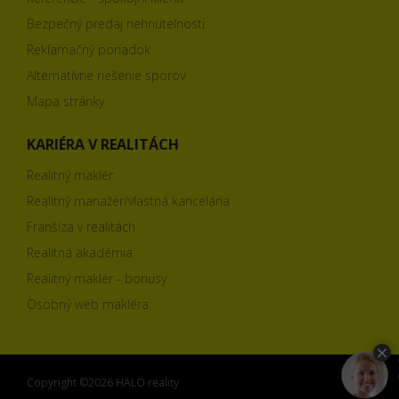
Bezpečný predaj nehnuteľnosti
Reklamačný poriadok
Alternatívne riešenie sporov
Mapa stránky
KARIÉRA V REALITÁCH
Realitný maklér
Realitný manažér/vlastná kancelária
Franšíza v realitách
Realitná akadémia
Realitný maklér - bonusy
Osobný web makléra
Copyright ©2026 HALO reality