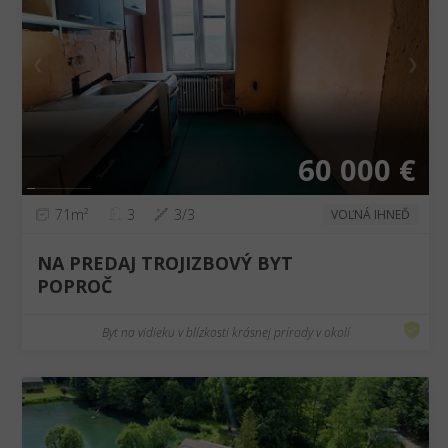
❮
❯
60 000 €
71m²
3
3/3
VOĽNÁ IHNEĎ
NA PREDAJ TROJIZBOVÝ BYT
POPROČ
Byt na vidieku v blízkosti krásnej prírody v okolí