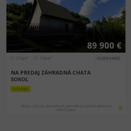
❮
❯
89 900 €
316m²
104m²
VOĽNÁ IHNEĎ
NA PREDAJ ZÁHRADNÁ CHATA
SOKOĽ
NOVINKA
Miesto, kde vás ráno zobudí spev vtákov a poteší výhľad na
zelené kopce.