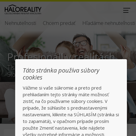
Nehnuteľnosti
Chcem predať
Hľadáme nehnuteľnosti
 v realitách
Bezpečný a 
predaj/kúp
entov po celom
Táto stránka používa súbory
cookies
Jednotka v realitách
Vážime si vaše súkromie a preto pred
prehliadaním tejto stránky máte možnosť
zistiť, na čo používame súbory cookies. V
prípade, že súhlasíte s prednastavenými
nastaveniami, kliknite na SÚHLASÍM (stránka si
to zapamätá), v opačnom prípade prosím
použite Zmeniť nastavenia, kde nájdete
všetky potrebné informácie a možnosti.