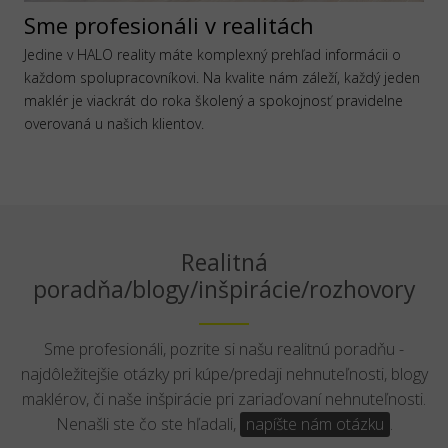
Sme profesionáli v realitách
Jedine v HALO reality máte komplexný prehľad informácii o
každom spolupracovníkovi. Na kvalite nám záleží, každý jeden
maklér je viackrát do roka školený a spokojnosť pravidelne
overovaná u našich klientov.
Realitná
poradňa/blogy/inšpirácie/rozhovory
Sme profesionáli, pozrite si našu realitnú poradňu -
najdôležitejšie otázky pri kúpe/predaji nehnuteľnosti, blogy
maklérov, či naše inšpirácie pri zariaďovaní nehnuteľnosti.
Nenašli ste čo ste hľadali,
napíšte nám otázku
.