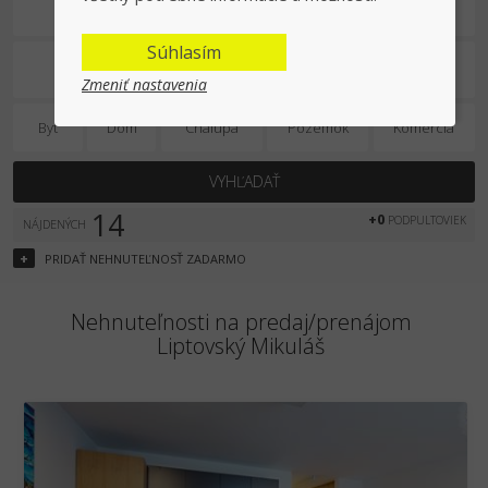
Predaj/prenájom
Súhlasím
Zmeniť nastavenia
Byt
Dom
Chalupa
Pozemok
Komercia
VYHĽADAŤ
14
+0
PODPULTOVIEK
NÁJDENÝCH
+
PRIDAŤ
NEHNUTEĽNOSŤ
ZADARMO
Nehnuteľnosti na predaj/prenájom
Liptovský Mikuláš