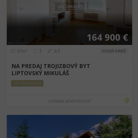
❮
❯
164 900 €
67m²
3
3/3
VOĽNÁ IHNEĎ
NA PREDAJ TROJIZBOVÝ BYT
LIPTOVSKÝ MIKULÁŠ
3D PREHLIADKA
OVERENÁ NEHNUTEĽNOSŤ