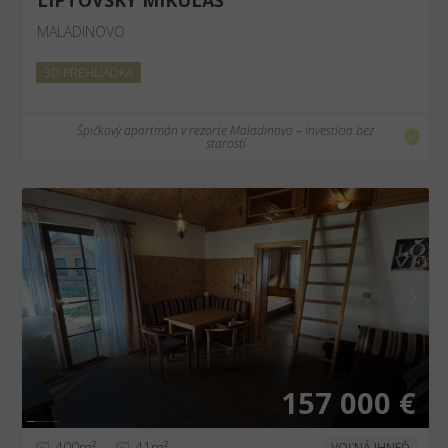
LIPTOVSKÝ MIKULÁŠ
MALADINOVO
3D PREHLIADKA
Špičkový apartmán v rezorte Maladinovo – investícia bez
starostí
❮
❯
157 000 €
400m²
41m²
VOĽNÁ IHNEĎ