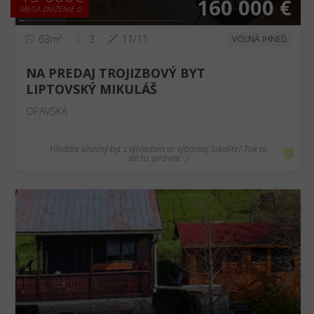
160 000 €
MEGA ZNÍŽENIE O
63m²
3
11/11
VOĽNÁ IHNEĎ
NA PREDAJ TROJIZBOVÝ BYT
LIPTOVSKÝ MIKULÁŠ
OPAVSKÁ
Hľadáte slnečný byt s výhľadom vo výbornej lokalite? Tak to
ste tu správne. :)
❮
❯