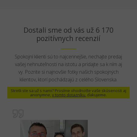
Dostali sme od vás už 6 170
pozitívnych recenzií
Spokojní klienti sú to najcennejšie, nechajte predaj
vašej nehnuteľnosti na istotu a pridajte sa k ním aj
vy. Pozrite si najnovšie fotky našich spokojných
klientov, ktorí pochádzajú z celého Slovenska.
Stretli ste sa už s nami? Prosíme ohodnoťte vaše skúsenosti aj
anonymne,
v tomto dotazníku
, ďakujeme.