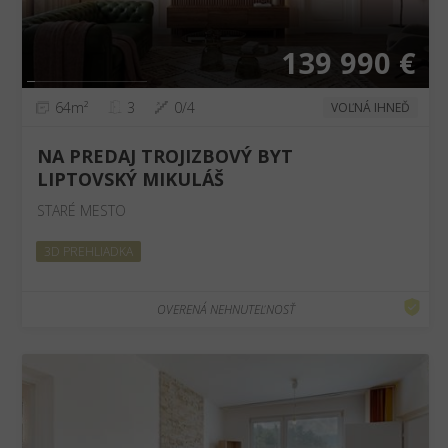
139 990 €
64m²
3
0/4
VOĽNÁ IHNEĎ
NA PREDAJ TROJIZBOVÝ BYT
LIPTOVSKÝ MIKULÁŠ
STARÉ MESTO
3D PREHLIADKA
OVERENÁ NEHNUTEĽNOSŤ