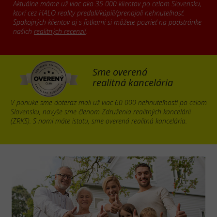
Aktuálne máme už viac ako 35 000 klientov po celom Slovensku,
ktorí cez HALO reality predali/kúpili/prenajali nehnuteľnosť.
Spokojných klientov aj s fotkami si môžete pozrieť na podstránke
našich
realitných recenzií
.
Sme overená
realitná kancelária
V ponuke sme doteraz mali už viac 60 000 nehnuteľností po celom
Slovensku, navyše sme členom Združenia realitných kancelárii
(ZRKS). S nami máte istotu, sme overená realitná kancelária.