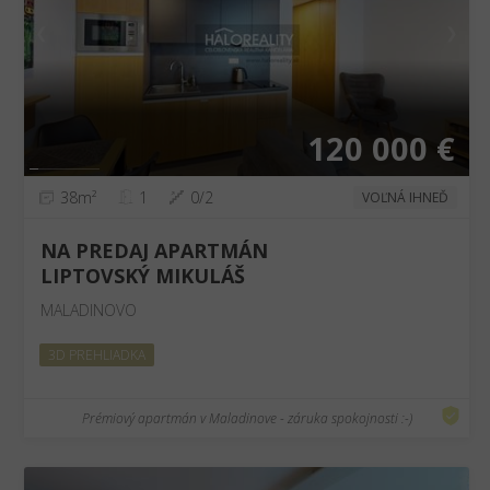
❮
❯
120 000 €
38m²
1
0/2
VOĽNÁ IHNEĎ
NA PREDAJ APARTMÁN
LIPTOVSKÝ MIKULÁŠ
MALADINOVO
3D PREHLIADKA
Prémiový apartmán v Maladinove - záruka spokojnosti :-)