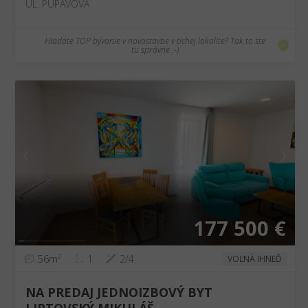
UL. PÚPAVOVÁ
Hľadáte TOP bývanie v novostavbe v tichej lokalite? Tak to ste
tu správne :-)
❮
❯
177 500 €
56m²
1
2/4
VOĽNÁ IHNEĎ
NA PREDAJ JEDNOIZBOVÝ BYT