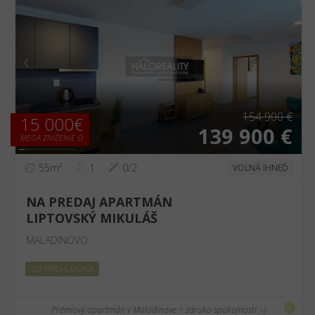
❮
❯
154 900 €
15 000€
139 900 €
MEGA ZNÍŽENIE O
55m²
1
0/2
VOĽNÁ IHNEĎ
NA PREDAJ APARTMÁN
LIPTOVSKÝ MIKULÁŠ
MALADINOVO
3D PREHLIADKA
Prémiový apartmán v Maladinove = záruka spokojnosti :-)