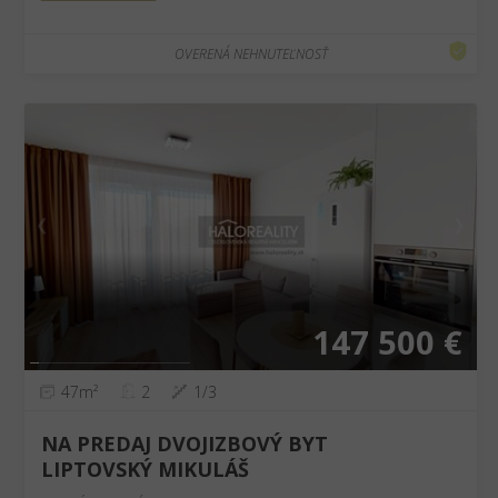
OVERENÁ NEHNUTEĽNOSŤ
❮
❯
147 500 €
47m²
2
1/3
NA PREDAJ DVOJIZBOVÝ BYT
LIPTOVSKÝ MIKULÁŠ