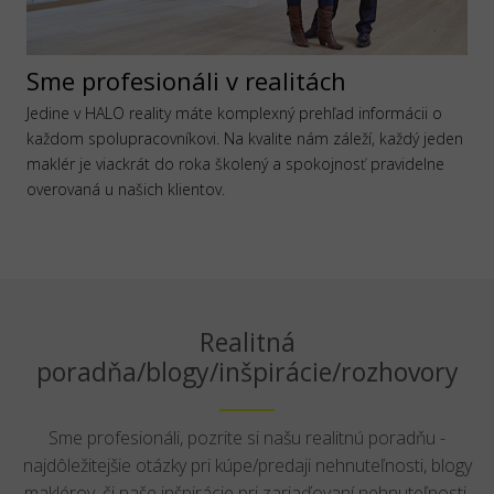
Sme profesionáli v realitách
Jedine v HALO reality máte komplexný prehľad informácii o
každom spolupracovníkovi. Na kvalite nám záleží, každý jeden
maklér je viackrát do roka školený a spokojnosť pravidelne
overovaná u našich klientov.
Realitná
poradňa/blogy/inšpirácie/rozhovory
Sme profesionáli, pozrite si našu realitnú poradňu -
najdôležitejšie otázky pri kúpe/predaji nehnuteľnosti, blogy
maklérov, či naše inšpirácie pri zariaďovaní nehnuteľnosti.