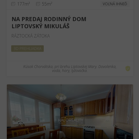
177m²
55m²
VOĽNÁ IHNEĎ
NA PREDAJ RODINNÝ DOM
LIPTOVSKÝ MIKULÁŠ
RÁZTOCKÁ ZÁTOKA
3D PREHLIADKA
Kúsok Chorvátska, pri brehu Liptovskej Mary. Dovolenka,
voda, hory, lyžovačka.
❮
❯