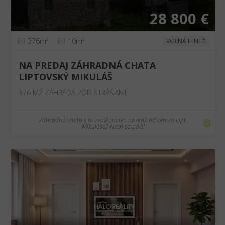
28 800 €
376m²
10m²
VOĽNÁ IHNEĎ
NA PREDAJ ZÁHRADNÁ CHATA
LIPTOVSKÝ MIKULÁŠ
376 M2 ZÁHRADA POD STRÁŇAMI
Záhradná chata s pozemkom len naskok od centra Lipt.
Mikuláša? Nech sa páči!
❮
❯