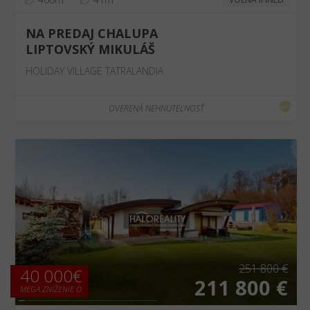
NA PREDAJ CHALUPA
LIPTOVSKÝ MIKULÁŠ
HOLIDAY VILLAGE TATRALANDIA
OVERENÁ NEHNUTEĽNOSŤ
❮
❯
251 800 €
40 000€
211 800 €
MEGA ZNÍŽENIE O