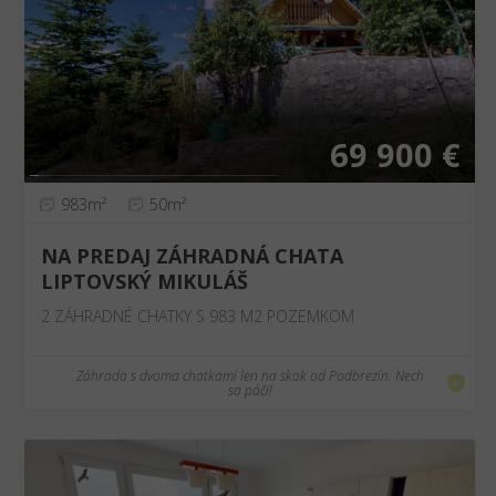
❮
❯
69 900 €
983m²
50m²
NA PREDAJ ZÁHRADNÁ CHATA
LIPTOVSKÝ MIKULÁŠ
2 ZÁHRADNÉ CHATKY S 983 M2 POZEMKOM
Záhrada s dvoma chatkami len na skok od Podbrezín. Nech
sa páči!