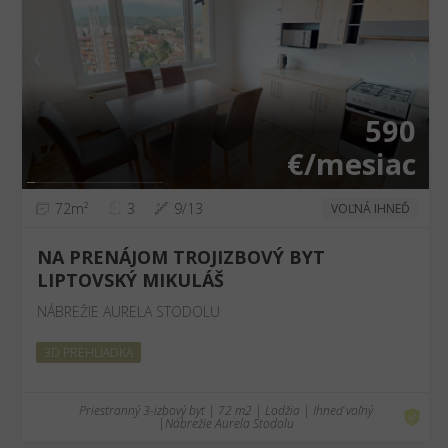
❮
❯
590
€/mesiac
72m²
3
9/13
VOĽNÁ IHNEĎ
NA PRENÁJOM TROJIZBOVÝ BYT
LIPTOVSKÝ MIKULÁŠ
NÁBREŽIE AURELA STODOLU
3D PREHLIADKA
Priestranný 3-izbový byt | 72 m2 | Lodžia | Ihneď voľný
|Nábrežie Aurela Stodolu