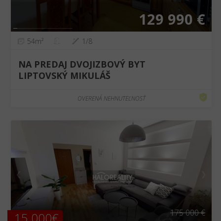
129 990 €
54m²
1/8
NA PREDAJ DVOJIZBOVÝ BYT
LIPTOVSKÝ MIKULÁŠ
OVERENÁ NEHNUTEĽNOSŤ
❮
❯
175 000 €
15 000€