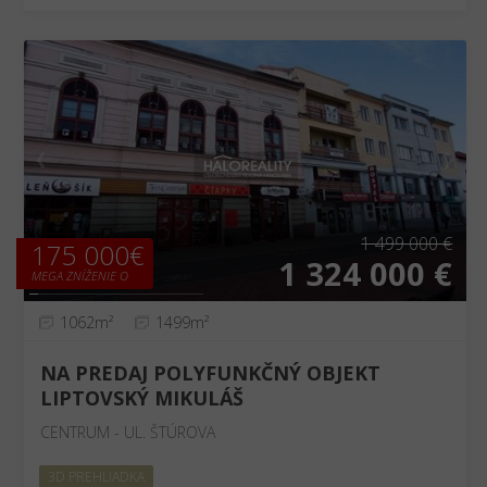
❮
❯
1 499 000 €
175 000€
1 324 000 €
MEGA ZNÍŽENIE O
1062m²
1499m²
NA PREDAJ POLYFUNKČNÝ OBJEKT
LIPTOVSKÝ MIKULÁŠ
CENTRUM - UL. ŠTÚROVA
3D PREHLIADKA