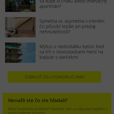
sa kúpiť si chatu alebo investičný
apartmán?
Symetria vs. asymetria v interiéri:
čo pôsobí lepšie pri predaji
nehnuteľnosti?
Mýtus o nedostatku bytov: Keď
sa trh s novostavbami mení na
ba(i)zár s darčekmi
ZOBRAZIŤ CELÚ PORADŇU/ČLÁNKY
Nenašli ste čo ste hľadali?
Máte konkrétny problém? Napíšte nám a odpoveď nájdete v
našej realitnej poradni.