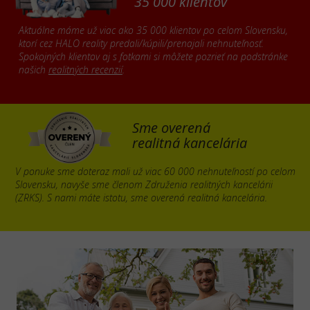
35 000 klientov
Aktuálne máme už viac ako 35 000 klientov po celom Slovensku,
ktorí cez HALO reality predali/kúpili/prenajali nehnuteľnosť.
Spokojných klientov aj s fotkami si môžete pozrieť na podstránke
našich
realitných recenzií
.
Sme overená
realitná kancelária
V ponuke sme doteraz mali už viac 60 000 nehnuteľností po celom
Slovensku, navyše sme členom Združenia realitných kancelárii
(ZRKS). S nami máte istotu, sme overená realitná kancelária.