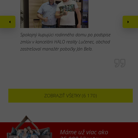
Spokojný kupujúci rodinného domu po podspise
zmlúv v kancelárii HALO reality Lučenec, obchod
zastrešoval manažér pobočky Ján Beľa.
ZOBRAZIŤ VŠETKY (6 170)
Máme už viac ako