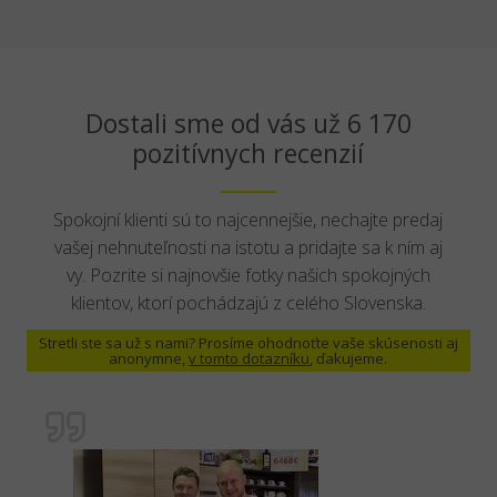
Dostali sme od vás už 6 170
pozitívnych recenzií
Spokojní klienti sú to najcennejšie, nechajte predaj
vašej nehnuteľnosti na istotu a pridajte sa k ním aj
vy. Pozrite si najnovšie fotky našich spokojných
klientov, ktorí pochádzajú z celého Slovenska.
Stretli ste sa už s nami? Prosíme ohodnoťte vaše skúsenosti aj
anonymne,
v tomto dotazníku
, ďakujeme.