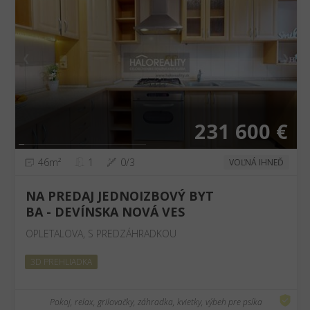
❮
❯
231 600 €
46m²
1
0/3
VOĽNÁ IHNEĎ
NA PREDAJ JEDNOIZBOVÝ BYT
BA - DEVÍNSKA NOVÁ VES
OPLETALOVA, S PREDZÁHRADKOU
3D PREHLIADKA
Pokoj, relax, grilovačky, záhradka, kvietky, výbeh pre psíka