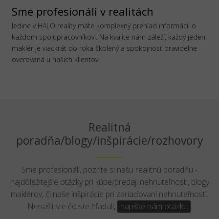
Sme profesionáli v realitách
Jedine v HALO reality máte komplexný prehľad informácii o
každom spolupracovníkovi. Na kvalite nám záleží, každý jeden
maklér je viackrát do roka školený a spokojnosť pravidelne
overovaná u našich klientov.
Realitná
poradňa/blogy/inšpirácie/rozhovory
Sme profesionáli, pozrite si našu realitnú poradňu -
najdôležitejšie otázky pri kúpe/predaji nehnuteľnosti, blogy
maklérov, či naše inšpirácie pri zariaďovaní nehnuteľnosti.
Nenašli ste čo ste hľadali,
napíšte nám otázku
.