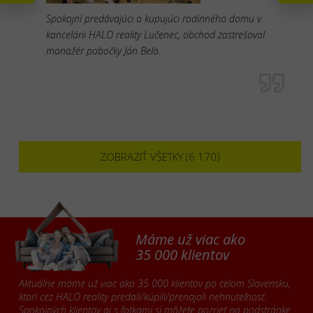
Spokojní predávajúci a kupujúci rodinného domu v
kancelárii HALO reality Lučenec, obchod zastrešoval
manažér pobočky Ján Beľa.
ZOBRAZIŤ VŠETKY (6 170)
Máme už viac ako
35 000 klientov
Aktuálne máme už viac ako 35 000 klientov po celom Slovensku,
ktorí cez HALO reality predali/kúpili/prenajali nehnuteľnosť.
Spokojných klientov aj s fotkami si môžete pozrieť na podstránke