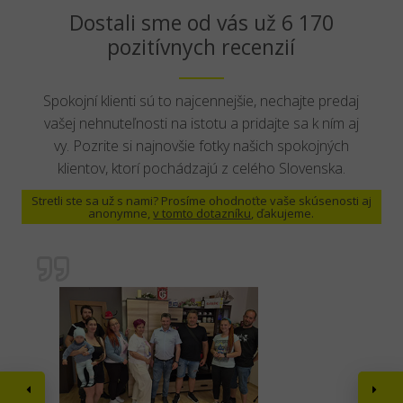
Dostali sme od vás už 6 170
pozitívnych recenzií
Spokojní klienti sú to najcennejšie, nechajte predaj
vašej nehnuteľnosti na istotu a pridajte sa k ním aj
vy. Pozrite si najnovšie fotky našich spokojných
klientov, ktorí pochádzajú z celého Slovenska.
Stretli ste sa už s nami? Prosíme ohodnoťte vaše skúsenosti aj
anonymne,
v tomto dotazníku
, ďakujeme.