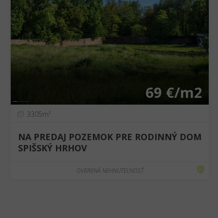
❮
❯
69 €/m2
3305m²
NA PREDAJ POZEMOK PRE RODINNÝ DOM
SPIŠSKÝ HRHOV
OVERENÁ NEHNUTEĽNOSŤ