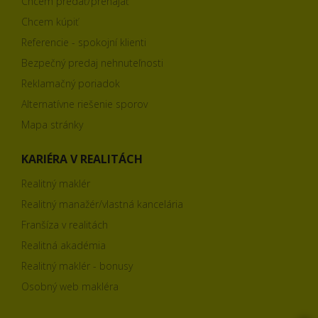
Chcem predať/prenajať
Chcem kúpiť
Referencie - spokojní klienti
Bezpečný predaj nehnuteľnosti
Reklamačný poriadok
Alternatívne riešenie sporov
Mapa stránky
KARIÉRA V REALITÁCH
Realitný maklér
Realitný manažér/vlastná kancelária
Franšíza v realitách
Realitná akadémia
Realitný maklér - bonusy
Osobný web makléra