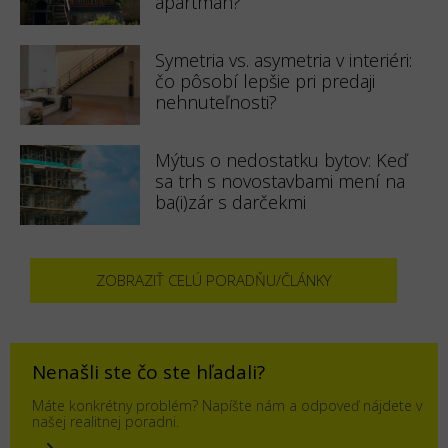
apartmán?
Symetria vs. asymetria v interiéri:
čo pôsobí lepšie pri predaji
nehnuteľnosti?
Mýtus o nedostatku bytov: Keď
sa trh s novostavbami mení na
ba(i)zár s darčekmi
ZOBRAZIŤ CELÚ PORADŇU/ČLÁNKY
Nenašli ste čo ste hľadali?
Máte konkrétny problém? Napíšte nám a odpoveď nájdete v
našej realitnej poradni.