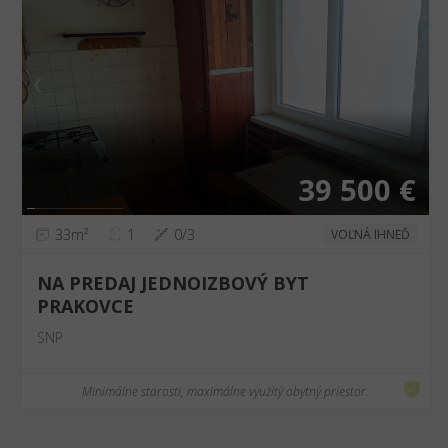
❮
❯
39 500 €
33m²
1
0/3
VOĽNÁ IHNEĎ
NA PREDAJ JEDNOIZBOVÝ BYT
PRAKOVCE
SNP
Minimálne starosti, maximálne využitý obytný priestor.