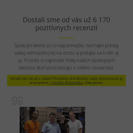
Dostali sme od vás už 6 170
pozitívnych recenzií
Spokojní klienti sú to najcennejšie, nechajte predaj
vašej nehnuteľnosti na istotu a pridajte sa k ním aj
vy. Pozrite si najnovšie fotky našich spokojných
klientov, ktorí pochádzajú z celého Slovenska.
Stretli ste sa už s nami? Prosíme ohodnoťte vaše skúsenosti aj
anonymne,
v tomto dotazníku
, ďakujeme.