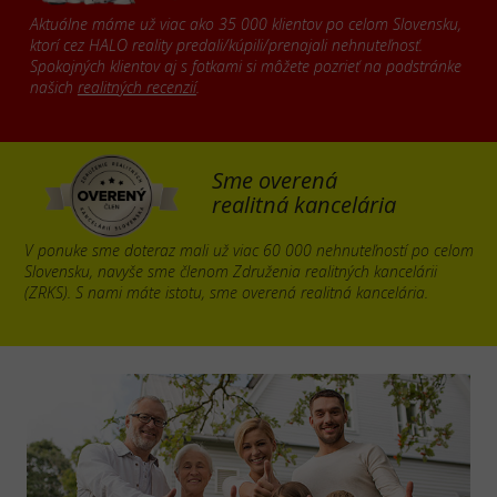
Aktuálne máme už viac ako 35 000 klientov po celom Slovensku,
ktorí cez HALO reality predali/kúpili/prenajali nehnuteľnosť.
Spokojných klientov aj s fotkami si môžete pozrieť na podstránke
našich
realitných recenzií
.
Sme overená
realitná kancelária
V ponuke sme doteraz mali už viac 60 000 nehnuteľností po celom
Slovensku, navyše sme členom Združenia realitných kancelárii
(ZRKS). S nami máte istotu, sme overená realitná kancelária.