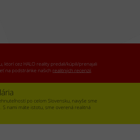
ktorí cez HALO reality predali/kúpili/prenajali
rieť na podstránke našich
realitných recenzií
.
ária
ehnuteľností po celom Slovensku, navyše sme
). S nami máte istotu, sme overená realitná