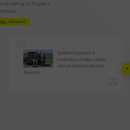
 sa k ním aj vy. Pozrite si
lovenska.
níku
, ďakujeme.
Spokojná kupujúca a
predávajúci chatky v Skalici,
obchod zastrešovala Jana
Konečná.