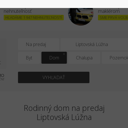
Chcem kúpiť
Stať sa úšpe
nehnuteľnosť
maklérom
HĽADÁME 1 947 NEHNUTEĽNOSTÍ
SME PRVÁ VOĽBA
1
Na predaj
Byt
Dom
Chalupa
Pozemo
K
MO
VYHĽADAŤ
ČNE
Rodinný dom na predaj
Liptovská Lúžna