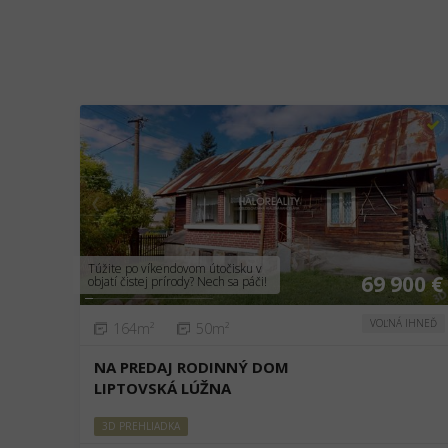
❮
❯
Túžite po víkendovom útočisku v
69 900 €
objatí čistej prírody? Nech sa páči!
VOĽNÁ IHNEĎ
164m²
50m²
NA PREDAJ RODINNÝ DOM
LIPTOVSKÁ LÚŽNA
3D PREHLIADKA