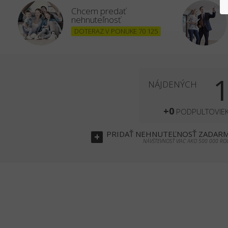
Chcem predať
nehnuteľnosť
DOTERAZ V PONUKE 70 125
NÁJDENÝCH
+0
PODPULTOVIE
PRIDAŤ
NEHNUTEĽNOSŤ
ZADAR
+
NÁVŠTEVNOSŤ VIAC AKO 500 000 RO