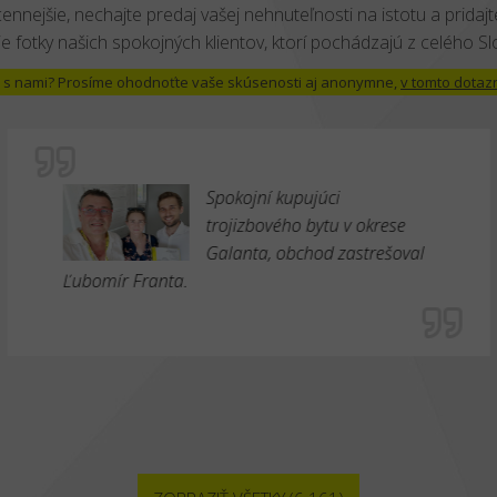
cennejšie, nechajte predaj vašej nehnuteľnosti na istotu a pridajte
e fotky našich spokojných klientov, ktorí pochádzajú z celého S
 už s nami? Prosíme ohodnoťte vaše skúsenosti aj anonymne,
v tomto dotaz
Spokojní kupujúci
trojizbového bytu v okrese
Galanta, obchod zastrešoval
Ľubomír Franta.