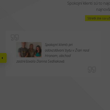
Spokojní klienti sú to naj
najnovši
Stretli ste sa
Spokojní klienti pri
odovzdávaní bytu v Žiari nad
Hronom, obchod
zastrešovala Darina Sedliaková.