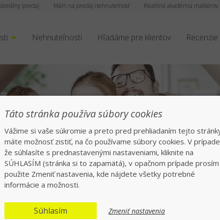
sionálny predaj
Mám na predaj nehnuteľnosť
Realitná akadémia maklérov
sti
Nehnuteľnosti
Hľadáme pre klientov
Recenzie
Bezpečný 
Táto stránka používa súbory cookies
Vážime si vaše súkromie a preto pred prehliadaním tejto stránk
Jednotka 
máte možnosť zistiť, na čo používame súbory cookies. V prípade
že súhlasíte s prednastavenými nastaveniami, kliknite na
SÚHLASÍM (stránka si to zapamätá), v opačnom prípade prosím
použite Zmeniť nastavenia, kde nájdete všetky potrebné
informácie a možnosti.
Súhlasím
Zmeniť nastavenia