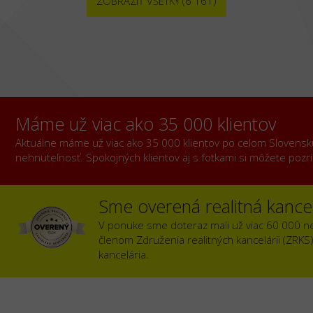
ZOBRAZIŤ VŠETKY (6 161)
Máme už viac ako 35 000 klientov
Aktuálne máme už viac ako 35 000 klientov po celom Slovensku, 
nehnuteľnosť. Spokojných klientov aj s fotkami si môžete poz
Sme overená realitná kancel
V ponuke sme doteraz mali už viac 60 000 n
členom Združenia realitných kancelárii (ZRKS
kancelária.