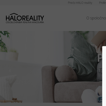
Prečo HALO reality
Profe
O spoločno