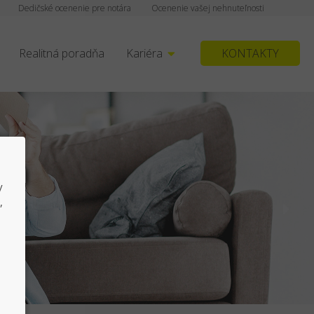
Dedičské ocenenie pre notára
Ocenenie vašej nehnuteľnosti
Realitná poradňa
Kariéra
KONTAKTY
a rýchly predaj/kúp
y
v realitách na slovenskom trhu
,