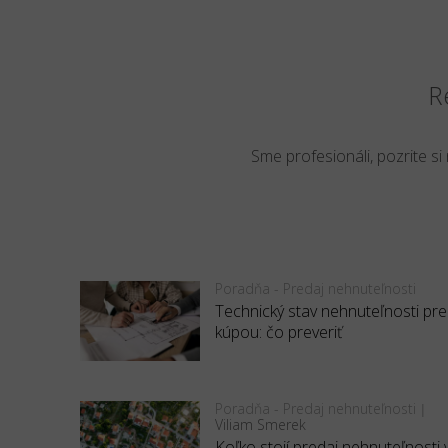
R
Sme profesionáli, pozrite si
Poradňa - Predaj nehnuteľnosti
Technický stav nehnuteľnosti pr
kúpou: čo preveriť
Poradňa - Predaj nehnuteľnosti
|
Viliam Smerek
Koľko stojí predaj nehnuteľnosti 