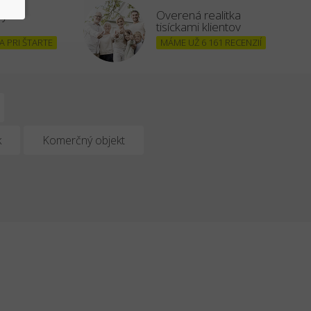
šným
Overená realitka
tisíckami klientov
 PRI ŠTARTE
MÁME UŽ 6 161 RECENZIÍ
k
Komerčný objekt