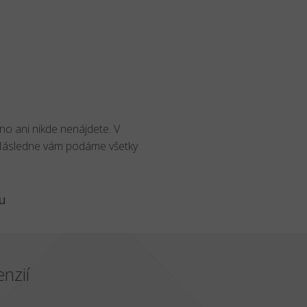
no ani nikde nenájdete. V
 Následne vám podáme všetky
u
nzií