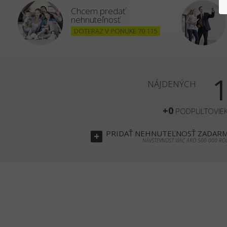
Chcem predať
nehnuteľnosť
DOTERAZ V PONUKE 70 115
NÁJDENÝCH
+0
PODPULTOVIE
PRIDAŤ
NEHNUTEĽNOSŤ
ZADAR
+
NÁVŠTEVNOSŤ VIAC AKO 500 000 RO