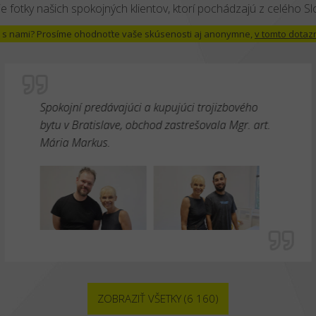
e fotky našich spokojných klientov, ktorí pochádzajú z celého S
 už s nami? Prosíme ohodnoťte vaše skúsenosti aj anonymne,
v tomto dotaz
Spokojní predávajúci a kupujúci trojizbového
bytu v Bratislave, obchod zastrešovala Mgr. art.
Mária Markus.
ZOBRAZIŤ VŠETKY (6 160)