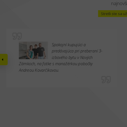
najnovši
Stretli ste sa
Spokojní kupujúci a
predávajúca pri preberaní 3-
izbového bytu v Nových
Zámkoch, na fotke s manažérkou pobočky
Andreou Kovarčíkovou.