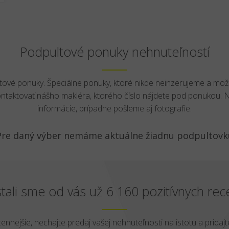
Podpultové ponuky nehnuteľností
ltové ponuky. Špeciálne ponuky, ktoré nikde neinzerujeme a mož
ontaktovať nášho makléra, ktorého číslo nájdete pod ponukou.
informácie, prípadne pošleme aj fotografie.
Pre daný výber nemáme aktuálne žiadnu podpultovk
tali sme od vás už 6 160 pozitívnych rece
cennejšie, nechajte predaj vašej nehnuteľnosti na istotu a pridajte