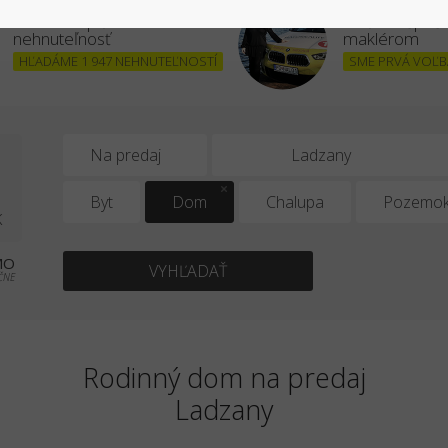
Chcem kúpiť
Stať sa úšpe
nehnuteľnosť
maklérom
HĽADÁME 1 947 NEHNUTEĽNOSTÍ
SME PRVÁ VOĽBA
1
Na predaj
Byt
Dom
Chalupa
Pozemo
K
MO
VYHĽADAŤ
ČNE
Rodinný dom na predaj
Ladzany