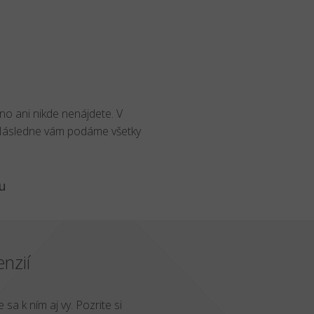
no ani nikde nenájdete. V
 Následne vám podáme všetky
u
nzií
 sa k ním aj vy. Pozrite si