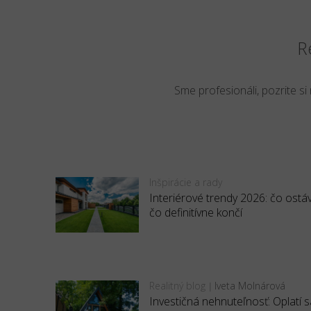
R
Sme profesionáli, pozrite si
Inšpirácie a rady
Interiérové trendy 2026: čo ostá
čo definitívne končí
Realitný blog
Iveta Molnárová
|
Investičná nehnuteľnosť: Oplatí s