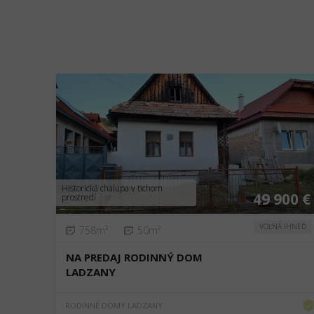
❮
❯
Historická chalupa v tichom
49 900 €
prostredí
VOĽNÁ IHNEĎ
758m²
50m²
NA PREDAJ RODINNÝ DOM
LADZANY
RODINNÉ DOMY LADZANY