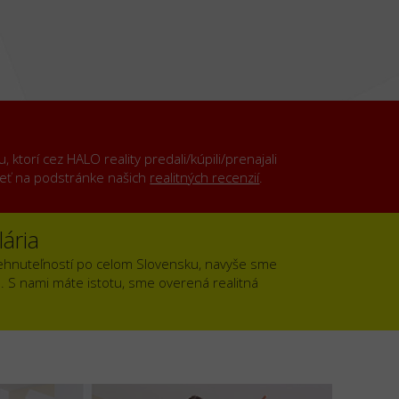
ktorí cez HALO reality predali/kúpili/prenajali
rieť na podstránke našich
realitných recenzií
.
ária
ehnuteľností po celom Slovensku, navyše sme
). S nami máte istotu, sme overená realitná