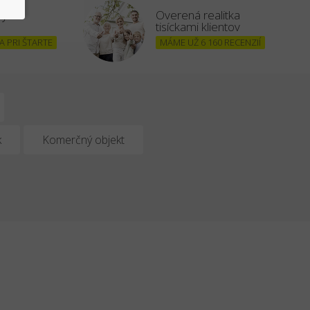
šným
Overená realitka
tisíckami klientov
 PRI ŠTARTE
MÁME UŽ 6 160 RECENZIÍ
k
Komerčný objekt