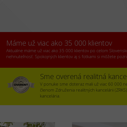
Máme už viac ako 35 000 klientov
Aktuálne máme už viac ako 35 000 klientov po celom Slovensku, 
nehnuteľnosť. Spokojných klientov aj s fotkami si môžete poz
Sme overená realitná kancel
V ponuke sme doteraz mali už viac 60 000 n
členom Združenia realitných kancelárii (ZRKS
kancelária.