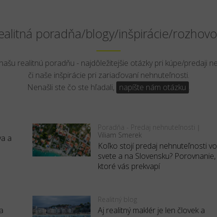
ealitná poradňa/blogy/inšpirácie/rozhovo
 našu realitnú poradňu - najdôležitejšie otázky pri kúpe/predaji n
či naše inšpirácie pri zariaďovaní nehnuteľnosti.
Nenašli ste čo ste hľadali,
napíšte nám otázku
.
Poradňa - Predaj nehnuteľnosti
|
Viliam Smerek
va a
Koľko stojí predaj nehnuteľnosti v
svete a na Slovensku? Porovnanie,
ktoré vás prekvapí
Realitný blog
a
Aj realitný maklér je len človek a