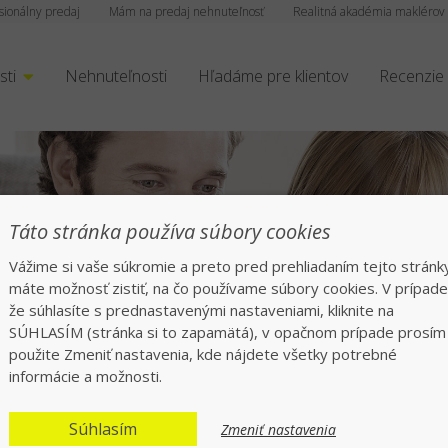
sionálny predaj
Mám na predaj nehnuteľnosť
Realitná akadémia maklérov
sti
Nehnuteľnosti
Hľadáme pre klientov
Recenzie
čný a rýchly preda
Táto stránka používa súbory cookies
Vážime si vaše súkromie a preto pred prehliadaním tejto stránk
Jednotka v realitách na slovenskom trhu
máte možnosť zistiť, na čo používame súbory cookies. V prípade
že súhlasíte s prednastavenými nastaveniami, kliknite na
SÚHLASÍM (stránka si to zapamätá), v opačnom prípade prosím
použite Zmeniť nastavenia, kde nájdete všetky potrebné
informácie a možnosti.
Súhlasím
Zmeniť nastavenia