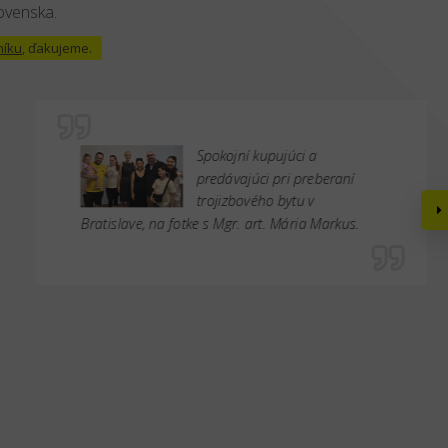
lovenska.
níku
, ďakujeme.
Spokojní kupujúci a
predávajúci pri preberaní
trojizbového bytu v
Bratislave, na fotke s Mgr. art. Mária Markus.