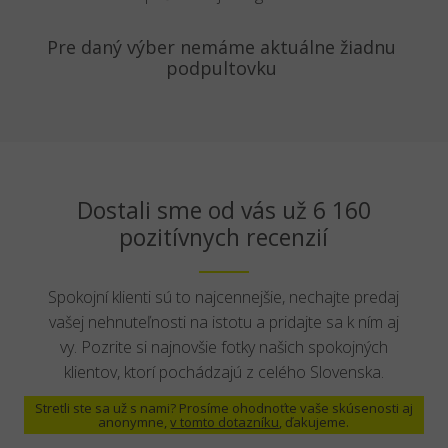
Pre daný výber nemáme aktuálne žiadnu
podpultovku
Dostali sme od vás už 6 160
pozitívnych recenzií
Spokojní klienti sú to najcennejšie, nechajte predaj
vašej nehnuteľnosti na istotu a pridajte sa k ním aj
vy. Pozrite si najnovšie fotky našich spokojných
klientov, ktorí pochádzajú z celého Slovenska.
Stretli ste sa už s nami? Prosíme ohodnoťte vaše skúsenosti aj
anonymne,
v tomto dotazníku
, ďakujeme.