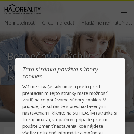
Nehnuteľnosti
Chcem predať
Hľadáme nehnuteľnosti
Bezpečný a rýchly
predaj/kúpa
Táto stránka používa súbory
cookies
Jednotka v realitách na slovenskom trhu
Vážime si vaše súkromie a preto pred
prehliadaním tejto stránky máte možnosť
zistiť, na čo používame súbory cookies. V
prípade, že súhlasíte s prednastavenými
nastaveniami, kliknite na SÚHLASÍM (stránka si
to zapamätá), v opačnom prípade prosím
použite Zmeniť nastavenia, kde nájdete
všetky potrebné informácie a možnosti.