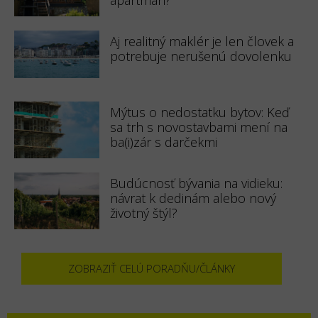
Aj realitný maklér je len človek a
potrebuje nerušenú dovolenku
Mýtus o nedostatku bytov: Keď
sa trh s novostavbami mení na
ba(i)zár s darčekmi
Budúcnosť bývania na vidieku:
návrat k dedinám alebo nový
životný štýl?
ZOBRAZIŤ CELÚ PORADŇU/ČLÁNKY