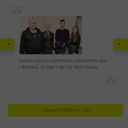
Spokojní kupujúci a predávajúci štvorizbového bytu
v Bratislave, na fotke s Mgr. art. Mária Markus.
ZOBRAZIŤ VŠETKY (6 160)