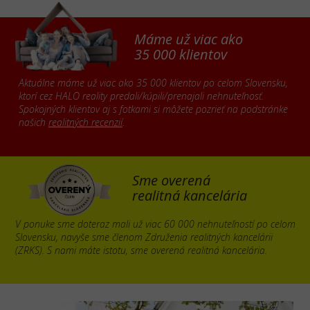
Máme už viac ako
35 000 klientov
Aktuálne máme už viac ako 35 000 klientov po celom Slovensku,
ktorí cez HALO reality predali/kúpili/prenajali nehnuteľnosť.
Spokojných klientov aj s fotkami si môžete pozrieť na podstránke
našich
realitných recenzií
.
Sme overená
realitná kancelária
V ponuke sme doteraz mali už viac 60 000 nehnuteľností po celom
Slovensku, navyše sme členom Združenia realitných kancelárii
(ZRKS). S nami máte istotu, sme overená realitná kancelária.