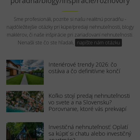
poradňa/blogy/inšpirácie/rozhovory
Sme profesionáli, pozrite si našu realitnú poradňu -
najdôležitejšie otázky pri kúpe/predaji nehnuteľnosti, blogy
maklérov, či naše inšpirácie pri zariaďovaní nehnuteľnosti.
Nenašli ste čo ste hľadali,
napíšte nám otázku
.
Interiérové trendy 2026: čo
ostáva a čo definitívne končí
Koľko stojí predaj nehnuteľnosti
vo svete a na Slovensku?
Porovnanie, ktoré vás prekvapí
Investičná nehnuteľnosť: Oplatí
sa kúpiť si chatu alebo investičný
apartmán?