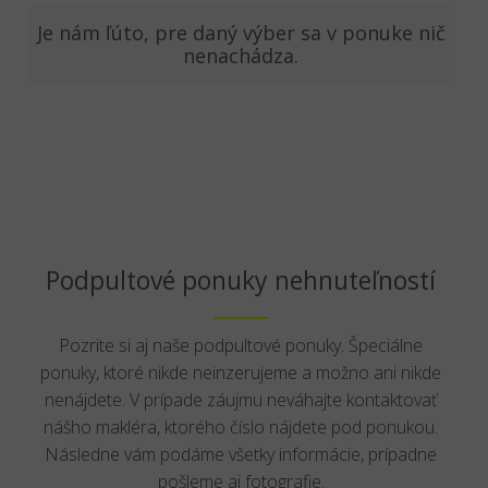
Je nám ľúto, pre daný výber sa v ponuke nič
nenachádza.
Podpultové ponuky nehnuteľností
Pozrite si aj naše podpultové ponuky. Špeciálne
ponuky, ktoré nikde neinzerujeme a možno ani nikde
nenájdete. V prípade záujmu neváhajte kontaktovať
nášho makléra, ktorého číslo nájdete pod ponukou.
Následne vám podáme všetky informácie, prípadne
pošleme aj fotografie.