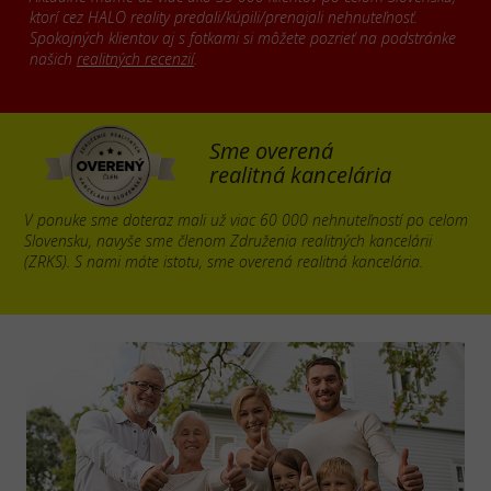
ktorí cez HALO reality predali/kúpili/prenajali nehnuteľnosť.
Spokojných klientov aj s fotkami si môžete pozrieť na podstránke
našich
realitných recenzií
.
Sme overená
realitná kancelária
V ponuke sme doteraz mali už viac 60 000 nehnuteľností po celom
Slovensku, navyše sme členom Združenia realitných kancelárii
(ZRKS). S nami máte istotu, sme overená realitná kancelária.