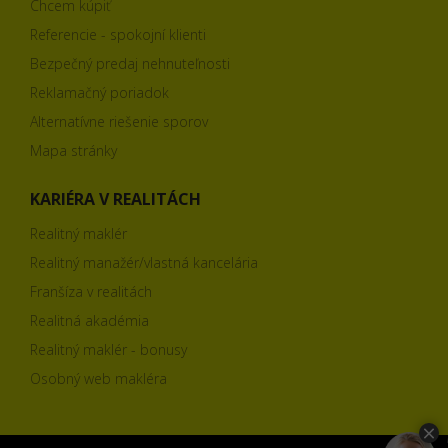
Chcem kúpiť
Referencie - spokojní klienti
Bezpečný predaj nehnuteľnosti
Reklamačný poriadok
Alternatívne riešenie sporov
Mapa stránky
KARIÉRA V REALITÁCH
Realitný maklér
Realitný manažér/vlastná kancelária
Franšíza v realitách
Realitná akadémia
Realitný maklér - bonusy
Osobný web makléra