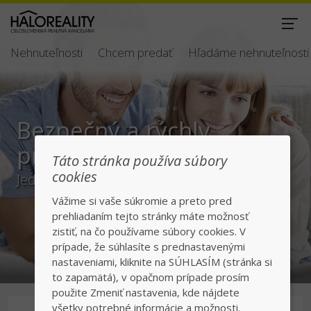
Nehnuteľnosti
Chcem predať
Hľadáme nehnuteľnosti
Bezpečný a rýchly
predaj/kúpa
Táto stránka používa súbory
cookies
Jednotka v realitách na slovenskom trhu
Vážime si vaše súkromie a preto pred
prehliadaním tejto stránky máte možnosť
zistiť, na čo používame súbory cookies. V
prípade, že súhlasíte s prednastavenými
nastaveniami, kliknite na SÚHLASÍM (stránka si
to zapamätá), v opačnom prípade prosím
použite Zmeniť nastavenia, kde nájdete
všetky potrebné informácie a možnosti.