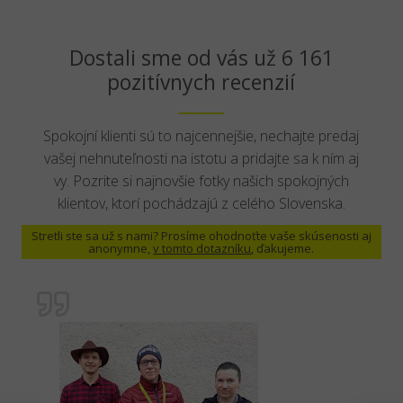
Dostali sme od vás už 6 161
pozitívnych recenzií
Spokojní klienti sú to najcennejšie, nechajte predaj
vašej nehnuteľnosti na istotu a pridajte sa k ním aj
vy. Pozrite si najnovšie fotky našich spokojných
klientov, ktorí pochádzajú z celého Slovenska.
Stretli ste sa už s nami? Prosíme ohodnoťte vaše skúsenosti aj
anonymne,
v tomto dotazníku
, ďakujeme.