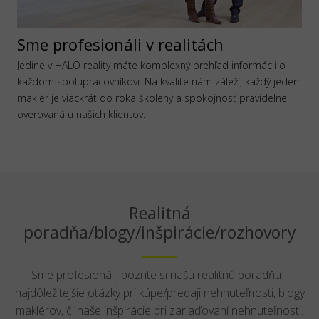
Sme profesionáli v realitách
Jedine v HALO reality máte komplexný prehľad informácii o
každom spolupracovníkovi. Na kvalite nám záleží, každý jeden
maklér je viackrát do roka školený a spokojnosť pravidelne
overovaná u našich klientov.
Realitná
poradňa/blogy/inšpirácie/rozhovory
Sme profesionáli, pozrite si našu realitnú poradňu -
najdôležitejšie otázky pri kúpe/predaji nehnuteľnosti, blogy
maklérov, či naše inšpirácie pri zariaďovaní nehnuteľnosti.