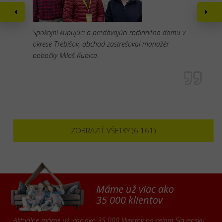
Spokojní kupujúci a predávajúci rodinného domu v
okrese Trebišov, obchod zastrešoval manažér
pobočky Miloš Kubica.
ZOBRAZIŤ VŠETKY (6 161)
Máme už viac ako
35 000 klientov
Aktuálne máme už viac ako 35 000 klientov po celom Slovensku,