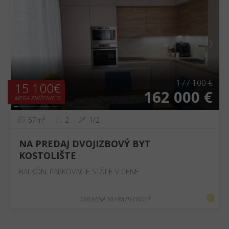
❮
❯
177 100 €
15 100€
162 000 €
MEGA ZNÍŽENIE O
57m²
2
1/2
NA PREDAJ DVOJIZBOVÝ BYT
KOSTOLIŠTE
BALKÓN, PARKOVACIE STÁTIE V CENE
OVERENÁ NEHNUTEĽNOSŤ