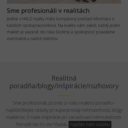
Sme profesionáli v realitách
Jedine v HALO reality máte komplexný prehľad informácii o
každom spolupracovníkovi. Na kvalite nám záleží, každý jeden
maklér je viackrát do roka školený a spokojnosť pravidelne
overovaná u našich klientov.
Realitná
poradňa/blogy/inšpirácie/rozhovory
Sme profesionáli, pozrite si našu realitnú poradňu -
najdôležitejšie otázky pri kúpe/predaji nehnuteľnosti, blogy
maklérov, či naše inšpirácie pri zariaďovaní nehnuteľnosti.
Nenašli ste čo ste hľadali,
napíšte nám otázku
.