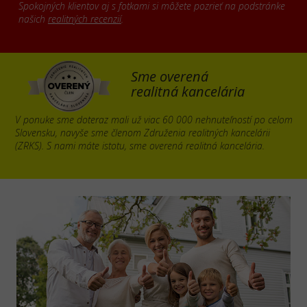
Spokojných klientov aj s fotkami si môžete pozrieť na podstránke
našich
realitných recenzií
.
Sme overená
realitná kancelária
V ponuke sme doteraz mali už viac 60 000 nehnuteľností po celom
Slovensku, navyše sme členom Združenia realitných kancelárii
(ZRKS). S nami máte istotu, sme overená realitná kancelária.