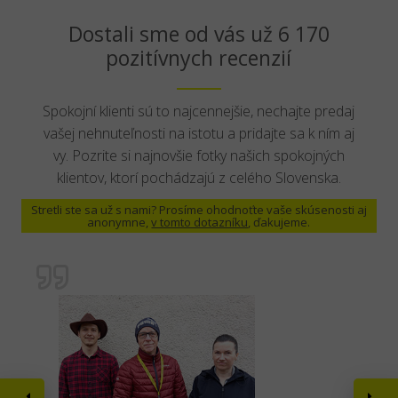
Dostali sme od vás už 6 170
pozitívnych recenzií
Spokojní klienti sú to najcennejšie, nechajte predaj
vašej nehnuteľnosti na istotu a pridajte sa k ním aj
vy. Pozrite si najnovšie fotky našich spokojných
klientov, ktorí pochádzajú z celého Slovenska.
Stretli ste sa už s nami? Prosíme ohodnoťte vaše skúsenosti aj
anonymne,
v tomto dotazníku
, ďakujeme.