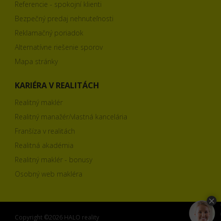
Referencie - spokojní klienti
Bezpečný predaj nehnuteľnosti
Reklamačný poriadok
Alternatívne riešenie sporov
Mapa stránky
KARIÉRA V REALITÁCH
Realitný maklér
Realitný manažér/vlastná kancelária
Franšíza v realitách
Realitná akadémia
Realitný maklér - bonusy
Osobný web makléra
Copyright ©2026 HALO reality