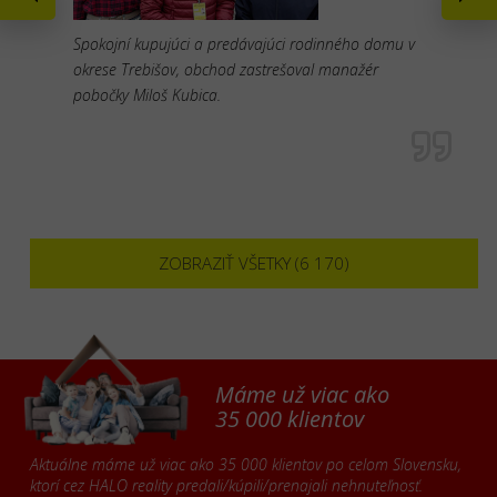
Spokojní kupujúci a predávajúci rodinného domu v
okrese Trebišov, obchod zastrešoval manažér
pobočky Miloš Kubica.
ZOBRAZIŤ VŠETKY (6 170)
Máme už viac ako
35 000 klientov
Aktuálne máme už viac ako 35 000 klientov po celom Slovensku,
ktorí cez HALO reality predali/kúpili/prenajali nehnuteľnosť.