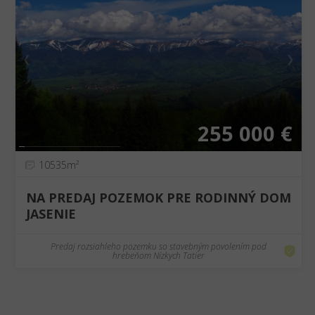
❮
❯
255 000 €
10535m²
NA PREDAJ POZEMOK PRE RODINNÝ DOM
JASENIE
Predaj rozsiahleho pozemku so stavebným povolením pod
hrebeňom Nízkych Tatier