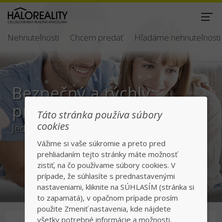
Nehnuteľnosti
Chcem predať
Hľadáme nehnuteľnosti
Bezpečný a rýchly
predaj/kúpa
Táto stránka používa súbory
cookies
Jednotka v realitách na slovenskom trhu
Vážime si vaše súkromie a preto pred
prehliadaním tejto stránky máte možnosť
zistiť, na čo používame súbory cookies. V
prípade, že súhlasíte s prednastavenými
nastaveniami, kliknite na SÚHLASÍM (stránka si
to zapamätá), v opačnom prípade prosím
použite Zmeniť nastavenia, kde nájdete
všetky potrebné informácie a možnosti.