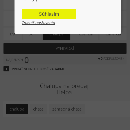
Na predaj
Súhlasím
Zmeniť nastavenia
Byt
Dom
Chalupa
Pozemok
Komercia
VYHĽADAŤ
0
+0
PODPULTOVIEK
NÁJDENÝCH
+
PRIDAŤ
NEHNUTEĽNOSŤ
ZADARMO
Chalupa na predaj
Heľpa
chalupa
chata
záhradná chata