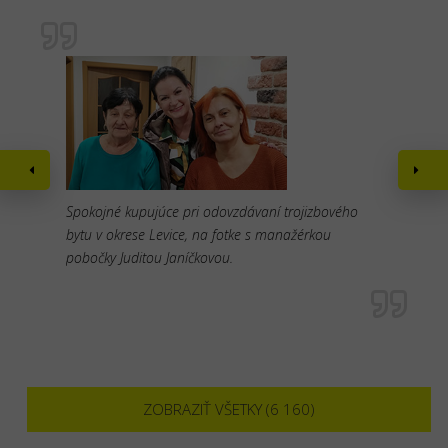
Spokojné kupujúce pri odovzdávaní trojizbového
bytu v okrese Levice, na fotke s manažérkou
pobočky Juditou Janíčkovou.
ZOBRAZIŤ VŠETKY (6 160)