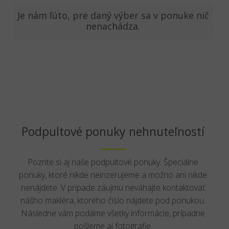
Je nám ľúto, pre daný výber sa v ponuke nič
nenachádza.
Podpultové ponuky nehnuteľností
Pozrite si aj naše podpultové ponuky. Špeciálne
ponuky, ktoré nikde neinzerujeme a možno ani nikde
nenájdete. V prípade záujmu neváhajte kontaktovať
nášho makléra, ktorého číslo nájdete pod ponukou.
Následne vám podáme všetky informácie, prípadne
pošleme aj fotografie.