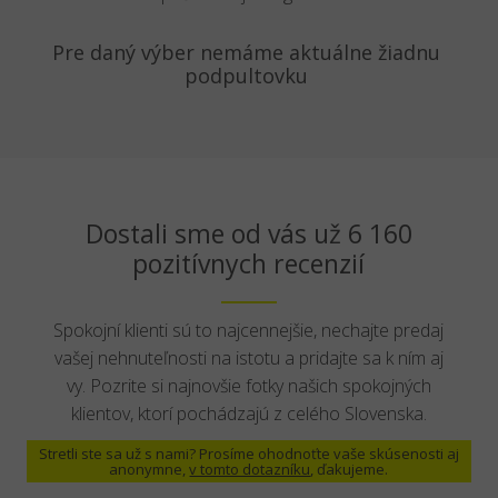
Pre daný výber nemáme aktuálne žiadnu
podpultovku
Dostali sme od vás už 6 160
pozitívnych recenzií
Spokojní klienti sú to najcennejšie, nechajte predaj
vašej nehnuteľnosti na istotu a pridajte sa k ním aj
vy. Pozrite si najnovšie fotky našich spokojných
klientov, ktorí pochádzajú z celého Slovenska.
Stretli ste sa už s nami? Prosíme ohodnoťte vaše skúsenosti aj
anonymne,
v tomto dotazníku
, ďakujeme.