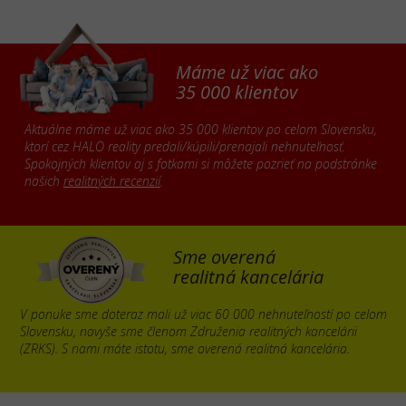
Máme už viac ako
35 000 klientov
Aktuálne máme už viac ako 35 000 klientov po celom Slovensku,
ktorí cez HALO reality predali/kúpili/prenajali nehnuteľnosť.
Spokojných klientov aj s fotkami si môžete pozrieť na podstránke
našich
realitných recenzií
.
Sme overená
realitná kancelária
V ponuke sme doteraz mali už viac 60 000 nehnuteľností po celom
Slovensku, navyše sme členom Združenia realitných kancelárii
(ZRKS). S nami máte istotu, sme overená realitná kancelária.