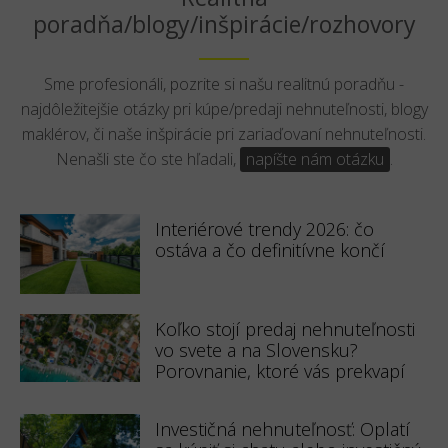
poradňa/blogy/inšpirácie/rozhovory
Sme profesionáli, pozrite si našu realitnú poradňu -
najdôležitejšie otázky pri kúpe/predaji nehnuteľnosti, blogy
maklérov, či naše inšpirácie pri zariaďovaní nehnuteľnosti.
Nenašli ste čo ste hľadali,
napíšte nám otázku
.
Interiérové trendy 2026: čo
ostáva a čo definitívne končí
Koľko stojí predaj nehnuteľnosti
vo svete a na Slovensku?
Porovnanie, ktoré vás prekvapí
Investičná nehnuteľnosť: Oplatí