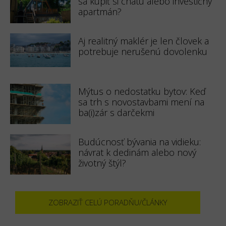
sa kúpiť si chatu alebo investičný
apartmán?
Aj realitný maklér je len človek a
potrebuje nerušenú dovolenku
Mýtus o nedostatku bytov: Keď
sa trh s novostavbami mení na
ba(i)zár s darčekmi
Budúcnosť bývania na vidieku:
návrat k dedinám alebo nový
životný štýl?
ZOBRAZIŤ CELÚ PORADŇU/ČLÁNKY