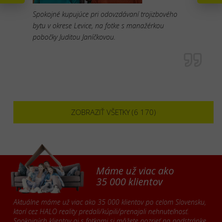
Spokojné kupujúce pri odovzdávaní trojizbového
bytu v okrese Levice, na fotke s manažérkou
pobočky Juditou Janíčkovou.
ZOBRAZIŤ VŠETKY (6 170)
Máme už viac ako
35 000 klientov
Aktuálne máme už viac ako 35 000 klientov po celom Slovensku,
ktorí cez HALO reality predali/kúpili/prenajali nehnuteľnosť.
Spokojných klientov aj s fotkami si môžete pozrieť na podstránke