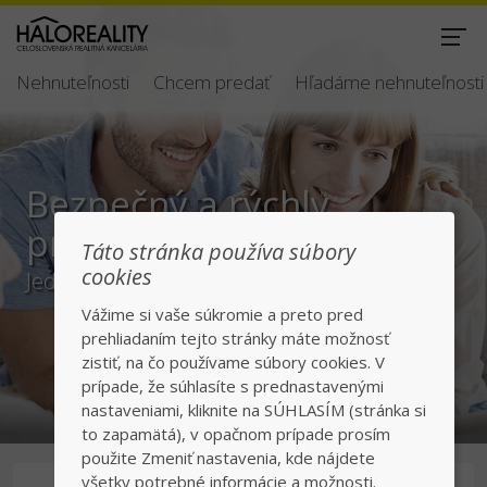
Nehnuteľnosti
Chcem predať
Hľadáme nehnuteľnosti
Bezpečný a rýchly
predaj/kúpa
Táto stránka používa súbory
cookies
Jednotka v realitách na slovenskom trhu
Vážime si vaše súkromie a preto pred
prehliadaním tejto stránky máte možnosť
zistiť, na čo používame súbory cookies. V
prípade, že súhlasíte s prednastavenými
nastaveniami, kliknite na SÚHLASÍM (stránka si
to zapamätá), v opačnom prípade prosím
použite Zmeniť nastavenia, kde nájdete
všetky potrebné informácie a možnosti.