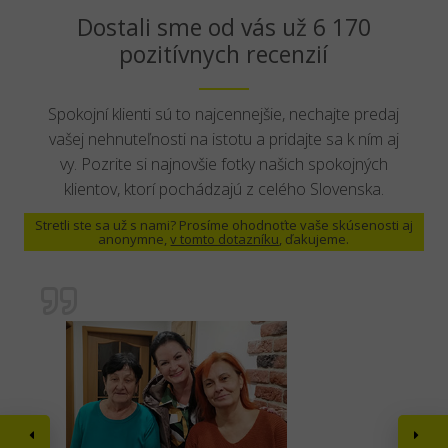
Dostali sme od vás už 6 170
pozitívnych recenzií
Spokojní klienti sú to najcennejšie, nechajte predaj
vašej nehnuteľnosti na istotu a pridajte sa k ním aj
vy. Pozrite si najnovšie fotky našich spokojných
klientov, ktorí pochádzajú z celého Slovenska.
Stretli ste sa už s nami? Prosíme ohodnoťte vaše skúsenosti aj
anonymne,
v tomto dotazníku
, ďakujeme.