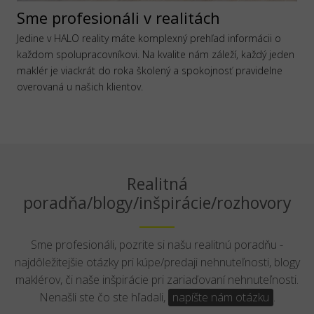
Sme profesionáli v realitách
Jedine v HALO reality máte komplexný prehľad informácii o
každom spolupracovníkovi. Na kvalite nám záleží, každý jeden
maklér je viackrát do roka školený a spokojnosť pravidelne
overovaná u našich klientov.
Realitná
poradňa/blogy/inšpirácie/rozhovory
Sme profesionáli, pozrite si našu realitnú poradňu -
najdôležitejšie otázky pri kúpe/predaji nehnuteľnosti, blogy
maklérov, či naše inšpirácie pri zariaďovaní nehnuteľnosti.
Nenašli ste čo ste hľadali,
napíšte nám otázku
.