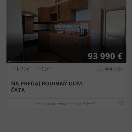
❮
❯
93 990 €
1478m²
55m²
VOĽNÁ IHNEĎ
NA PREDAJ RODINNÝ DOM
ČATA
Už sa len nasťahovať a dotvoriť detaily.