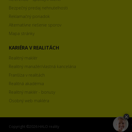
Bezpečný predaj nehnuteľnosti
Reklamačný poriadok
Alternatívne riešenie sporov
Mapa stránky
KARIÉRA V REALITÁCH
Realitný maklér
Realitný manažér/vlastná kancelária
Franšíza v realitách
Realitná akadémia
Realitný maklér - bonusy
Osobný web makléra
Copyright ©2026 HALO reality