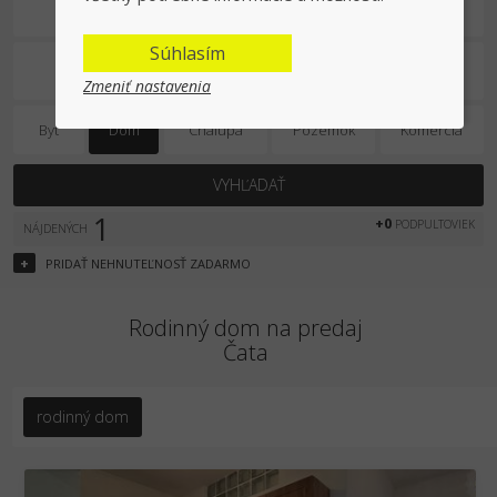
Na predaj
Súhlasím
Zmeniť nastavenia
Byt
Dom
Chalupa
Pozemok
Komercia
VYHĽADAŤ
1
+0
PODPULTOVIEK
NÁJDENÝCH
+
PRIDAŤ
NEHNUTEĽNOSŤ
ZADARMO
Rodinný dom na predaj
Čata
rodinný dom